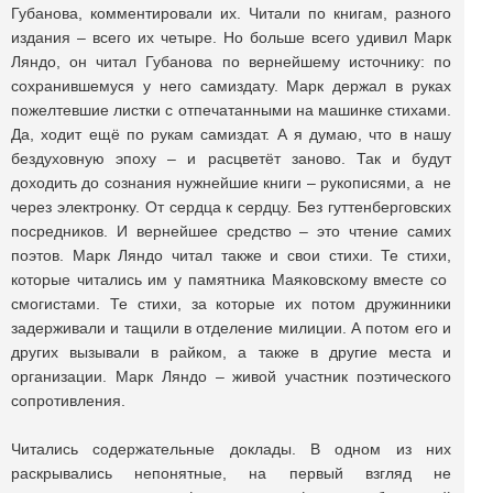
Губанова, комментировали их. Читали по книгам, разного
издания – всего их четыре. Но больше всего удивил Марк
Ляндо, он читал Губанова по вернейшему источнику: по
сохранившемуся у него самиздату. Марк держал в руках
пожелтевшие листки с отпечатанными на машинке стихами.
Да, ходит ещё по рукам самиздат. А я думаю, что в нашу
бездуховную эпоху – и расцветёт заново. Так и будут
доходить до сознания нужнейшие книги – рукописями, а не
через электронку. От сердца к сердцу. Без гуттенберговских
посредников. И вернейшее средство – это чтение самих
поэтов. Марк Ляндо читал также и свои стихи. Те стихи,
которые читались им у памятника Маяковскому вместе со
смогистами. Те стихи, за которые их потом дружинники
задерживали и тащили в отделение милиции. А потом его и
других вызывали в райком, а также в другие места и
организации. Марк Ляндо – живой участник поэтического
сопротивления.
Читались содержательные доклады. В одном из них
раскрывались непонятные, на первый взгляд не