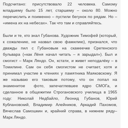
Подсчитано: присутствовало 22 человека. Самому
младшему было 15 лет, старшему – около 80. Можно
перечислить и поименно – пустили бегунок по рядам. Но –
«имена их на небесах». Так что там и справляйтесь.
Были и те, кто знал Губанова. Художник Тимофей (который,
к сожалению, не назвал свою фамилию), признался, что
дважды пил с Губановым на скамеечке Сретенского
бульвара («как Лёня начал читать – я зарыдал»). Был и
смогист – Марк Ляндо. Он, кстати, и живет неподалёку – в
Томилине. Сам он себя смогистом не считает, хотя и
принимал участие в чтениях у памятника Маяковскому. Я
же называю его таковым потому, что он попал на
знаменитое фото, запечатлевшее ядро СМОГа, и
сделанное в общежитии Строгановского училища в 1965
году: Николай Недбайло, Леонид Губанов, Юрий
Кублановский, Владимир Алейников, Аркадий Пахомов,
Вячеслав Самошкин и, крайний справа, в нижнем ряду–
Марк Ляндо.