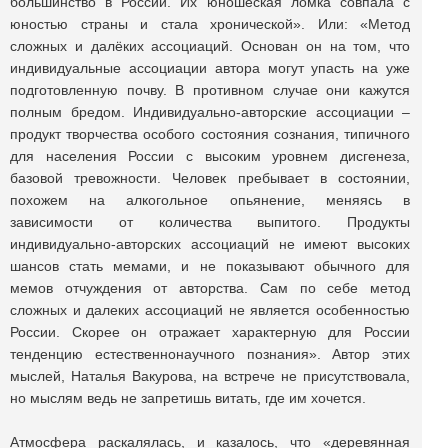
большинство в России. Их юношеская ломка совпала с
юностью страны и стала хронической». Или: «Метод
сложных и далёких ассоциаций. Основан он на том, что
индивидуальные ассоциации автора могут упасть на уже
подготовленную почву. В противном случае они кажутся
полным бредом. Индивидуально-авторские ассоциации –
продукт творчества особого состояния сознания, типичного
для населения России с высоким уровнем дисгенеза,
базовой тревожности. Человек пребывает в состоянии,
похожем на алкогольное опьянение, меняясь в
зависимости от количества выпитого. Продукты
индивидуально-авторских ассоциаций не имеют высоких
шансов стать мемами, и не показывают обычного для
мемов отчуждения от авторства. Сам по себе метод
сложных и далеких ассоциаций не является особенностью
России. Скорее он отражает характерную для России
тенденцию естественнонаучного познания». Автор этих
мыслей, Наталья Вакурова, на встрече не присутствовала,
но мыслям ведь не запретишь витать, где им хочется.
Атмосфера раскалялась, и казалось, что «деревянная