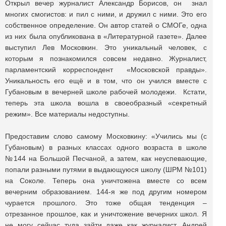
Открыл вечер журналист Александр Борисов, он знал
многих смогистов: и пил с ними, и дружил с ними. Это его
собственное определение. Он автор статей о СМОГе, одна
из них была опубликована в «Литературной газете». Далее
выступил Лев Московкин. Это уникальный человек, с
которым я познакомился совсем недавно. Журналист,
парламентский корреспондент «Московской правды».
Уникальность его ещё и в том, что он учился вместе с
Губановым в вечерней школе рабочей молодежи. Кстати,
теперь эта школа вошла в своеобразный «секретный
режим». Все материалы недоступны.
Предоставим слово самому Московкину: «Учились мы (с
Губановым) в разных классах одного возраста в школе
№144 на Большой Песчаной, а затем, как неуспевающие,
попали разными путями в выдающуюся школу (ШРМ №101)
на Соколе. Теперь она уничтожена вместе со всем
вечерним образованием. 144-я же под другим номером
чурается прошлого. Это тоже общая тенденция –
отрезанное прошлое, как и уничтожение вечерних школ. Я
не могу сейчас туда зайти даже как журналист. Андрей