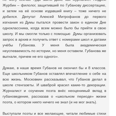
Журбин – филолог, защитивший по Губанову диссертацию,
и затем на её основе издавший книгу – тоже ничего не
добился. Депутат Алексей Митрофанов до первого
изгнания из Думы пытался провести закон о едином Дне
одноклассника, когда всем можно было бы прийти в свою
школу. И мы смогли только с помощью Думы организовать
запрос в архив и получить ответ с номерами школ и датами
учёбы Губанова. У меня была академическая
неуспеваемость по истории, но меня оставили. Губанова же
выгнали, причем не его одного».
Думаю, в наше время Губанов не окончил бы и 8 классов.
Еще школьником Губанов оставлял впечатление о себе на
всю жизнь. Московкин рассказывал, что Губанов делал в
школе стенгазеты. И шваброй красил какие-то декорации.
Журналист и соученик поэта внёс неоценимый вклад в
губановедение, рассказав о «школьном периоде» жизни
поэта, о котором никто ничего не знал (и не мог знать).
Выступали поэты и все желающие, читали любимые стихи