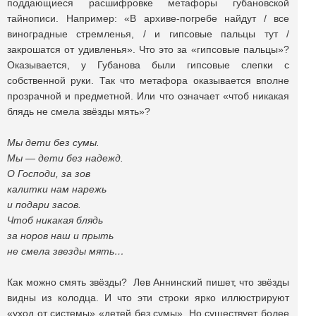
поддающиеся расшифровке метафоры губановской
тайнописи. Например: «В архиве-погребе найдут / все
виноградные стремленья, / и гипсовые пальцы тут /
закрошатся от удивленья». Что это за «гипсовые пальцы»?
Оказывается, у Губанова были гипсовые слепки с
собственной руки. Так что метафора оказывается вполне
прозрачной и предметной. Или что означает «чтоб никакая
блядь не смела звёзды мять»?
Мы дети без сумы.
Мы — дети без надежд.
О Господи, за зов
калитки нам нарежь
и подари засов.
Чтоб никакая блядь
за норов наш и прыть
не смела звезды мять…
Как можно смять звёзды? Лев Аннинский пишет, что звёзды
видны из колодца. И что эти строки ярко иллюстрируют
«уход от системы» «детей без сумы». Но существует более