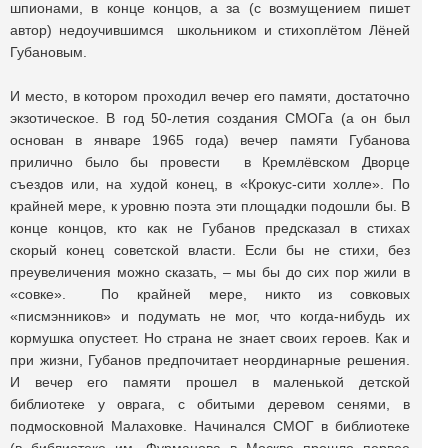
шпионами, в конце концов, а за (с возмущением пишет
автор) недоучившимся школьником и стихоплётом Лёней
Губановым.
И место, в котором проходил вечер его памяти, достаточно
экзотическое. В год 50-летия создания СМОГа (а он был
основан в январе 1965 года) вечер памяти Губанова
прилично было бы провести в Кремлёвском Дворце
съездов или, на худой конец, в «Крокус-сити холле». По
крайней мере, к уровню поэта эти площадки подошли бы. В
конце концов, кто как не Губанов предсказал в стихах
скорый конец советской власти. Если бы не стихи, без
преувеличения можно сказать, – мы бы до сих пор жили в
«совке». По крайней мере, никто из совковых
«писмэнников» и подумать не мог, что когда-нибудь их
кормушка опустеет. Но страна не знает своих героев. Как и
при жизни, Губанов предпочитает неординарные решения.
И вечер его памяти прошел в маленькой детской
библиотеке у оврага, с обитыми деревом сенями, в
подмосковной Малаховке. Начинался СМОГ в библиотеке