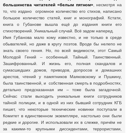
большинства читателей «белым пятном»
, несмотря на
то, что издано огромное количество его стихов, написано
большое количество статей, книг и монографий. Кстати,
книга о Губанове вышла ещё до издания книги его
стихотворений. Уникальный случай. Всё задом наперед.
Имя Губанова мало кому известно, и не только в среде
обывателей, но даже в кругу поэтов. Вроде бы нелепо не
знать своего гения. Но, по всей видимости, этот Самый
Молодой Гений – особенный. Тайный. Таинственный.
Зашифрованный. И жизнь его, полная скандалов и
сумасшедших домов, приводов, допросов и домашних
арестов, чтений у памятников Маяковскому и Пушкину,
была таинственной, и собственная смерть в подробностях,
детально предсказанная им – тоже была загадочной.
Сейчас стали выходить уникальные книги сотрудников
тайной полиции, и в одной из них бывший сотрудник КГБ
пишет, что некоторые технические новинки поступали в
Комитет в единственном экземпляре, настолько они были
редкие и дорогие. И использовали их в слежке, причём не
за какими-то крупными диссидентами, террористами,