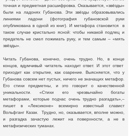
точная и предметная расшифровка. Оказывается, «звёзды»
были на ладонях Губанова. Эти звёзды образовывались
линиями ладони (фотография губановской руки
опубликована в одной из книг). И метафора становится в
таком случае кристально ясной: чтобы никакой подлец и
предатель не смел пожимать руку, и тем самым – «мять
звёзды».
Читать Губанова, конечно, очень трудно. Но, в конце
концов, вдумчивый читатель находит ответ. И этот ответ
приходит как открытие, как озарение. Выясняется, что у
Губанова совсем нет пустых, ничего не значащих метафор.
Его стихи предметны, и это говорит о качественной
уникальности. «Стихи его чрезвычайно богаты
метафорами, которые подчас очень трудно разгадать»,–
пишет в «Лексиконе» всемирно известный славист
Вольфганг Казак. Трудно, но, оказывается, вполне можно,
и разгадка зачастую лежит на поверхности, а не в
метафизических туманах.