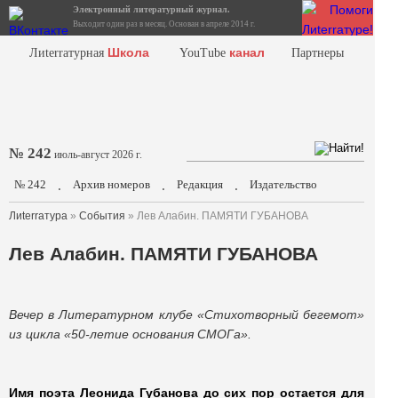
Электронный литературный журнал.
Выходит один раз в месяц. Основан в апреле 2014 г.
Школа
канал
Лиterraтурная
YouTube
Партнеры
№ 242
июль-август 2026 г.
№ 242
Архив номеров
Редакция
Издательство
.
.
.
Лиterraтура
»
События
» Лев Алабин. ПАМЯТИ ГУБАНОВА
Лев Алабин. ПАМЯТИ ГУБАНОВА
Ве
чер в Литературном клубе «Стихотворный бегемот»
из цикла «50-летие основания СМОГа».
Имя поэта Леонида Губанова до сих пор остается для