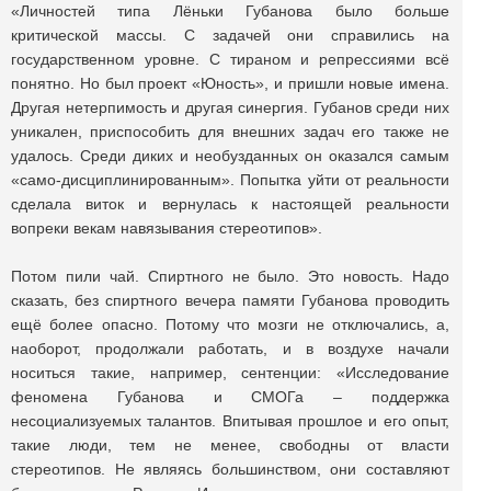
«Личностей типа Лёньки Губанова было больше
критической массы. С задачей они справились на
государственном уровне. С тираном и репрессиями всё
понятно. Но был проект «Юность», и пришли новые имена.
Другая нетерпимость и другая синергия. Губанов среди них
уникален, приспособить для внешних задач его также не
удалось. Среди диких и необузданных он оказался самым
«само-дисциплинированным». Попытка уйти от реальности
сделала виток и вернулась к настоящей реальности
вопреки векам навязывания стереотипов».
Потом пили чай. Спиртного не было. Это новость. Надо
сказать, без спиртного вечера памяти Губанова проводить
ещё более опасно. Потому что мозги не отключались, а,
наоборот, продолжали работать, и в воздухе начали
носиться такие, например, сентенции: «Исследование
феномена Губанова и СМОГа – поддержка
несоциализуемых талантов. Впитывая прошлое и его опыт,
такие люди, тем не менее, свободны от власти
стереотипов. Не являясь большинством, они составляют