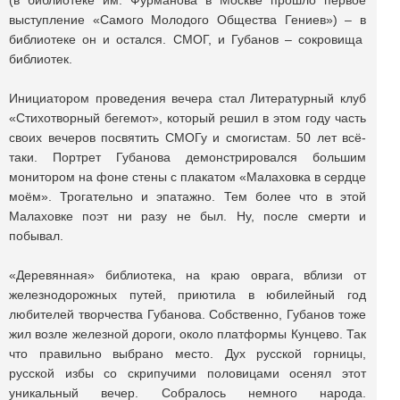
(в библиотеке им. Фурманова в Москве прошло первое
выступление «Самого Молодого Общества Гениев») – в
библиотеке он и остался. СМОГ, и Губанов – сокровища
библиотек.
Инициатором проведения вечера стал Литературный клуб
«Стихотворный бегемот», который решил в этом году часть
своих вечеров посвятить СМОГу и смогистам. 50 лет всё-
таки. Портрет Губанова демонстрировался большим
монитором на фоне стены с плакатом «Малаховка в сердце
моём». Трогательно и эпатажно. Тем более что в этой
Малаховке поэт ни разу не был. Ну, после смерти и
побывал.
«Деревянная» библиотека, на краю оврага, вблизи от
железнодорожных путей, приютила в юбилейный год
любителей творчества Губанова. Собственно, Губанов тоже
жил возле железной дороги, около платформы Кунцево. Так
что правильно выбрано место. Дух русской горницы,
русской избы со скрипучими половицами осенял этот
уникальный вечер. Собралось немного народа.