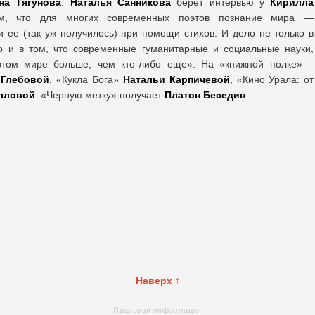
на Тягунова
.
Наталья Санникова
берет интервью у
Кирилла
м, что для многих современных поэтов познание мира —
 ее (так уж получилось) при помощи стихов. И дело не только в
о и в том, что современные гуманитарные и социальные науки,
том мире больше, чем кто-либо еще». На «книжной полке» –
 Глебовой
, «Кукла Бога»
Натальи Карпичевой
, «Кино Урала: от
лловой
. «Черную метку» получает
Платон Беседин
.
Наверх ↑
Правовая информация