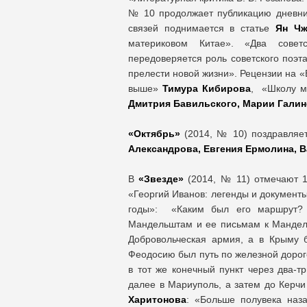
№ 10 продолжает публикацию дневн
связей поднимается в статье
Ян Чж
материковом Китае». «Два сове
передоверяется роль советского поэта
прелести новой жизни». Рецензии на 
выше»
Тимура Кибирова
, «Школу 
Дмитрия Бавильского, Марии Гали
«Октябрь»
(2014, № 10) поздравляет
Александрова, Евгения Ермолина, 
В
«Звезде»
(2014, № 11) отмечают 
«Георгий Иванов: легенды и документ
годы»: «Каким был его маршрут? 
Мандельштам и ее письмам к Мандельш
Добровольческая армия, а в Крыму 
Феодосию был путь по железной дороге
в тот же конечный пункт через два-т
далее в Мариуполь, а затем до Керч
Харитонова
: «Больше полувека наз