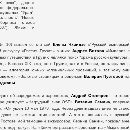
Х века", доцент
ого федерального
журналах "Урал",
альность", "Новые
борника стихов
 2007). Живёт и
№ 10) вышел со статьей
Елены Чхаидзе
«"Русский имперский
й дискурсу «Россия–Грузия» в книге
Андрея Битова
«Империя в
ю путешествия в Грузию являлся поиск "храма русской культуры”,
ы Кавказа XIX века, но в Грузии, как и в России, остались лишь
сы — аллегория южных колониальных провинций, и тот кому они
ловеком». «Золотые страницы» и рецензия
Валерии Пустовой
на
куджавы
.
дает об аэродромах и аэропортах,
Андрей Столяров
– о герое
рецензирует «Нагрудный знак OST»
Виталия Семина
, впервые
у: «Он ушел 10 мая 1978 года. Через девятнадцать дней не стало
 даже не заметил этих смертей. А что-то кончилось в русской
в Ростове мой тамошний экскурсовод, Леонид Санкин, показал мне
него под горку». На «Книжном развале» рецензии на «Мысленный