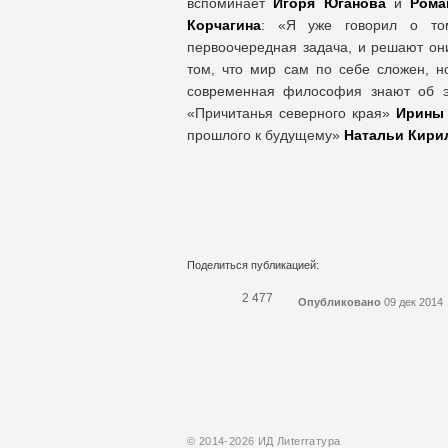
вспоминает
Игоря Юганова
и
Рома
Корчагина
: «Я уже говорил о то
первоочередная задача, и решают они
том, что мир сам по себе сложен, н
современная философия знают об э
«Причитанья северного края»
Ирины
прошлого к будущему»
Натальи Кири
Поделиться публикацией:
2 477
Опубликовано
09 дек 2014
© 2014-2026 ИД Лиterraтура