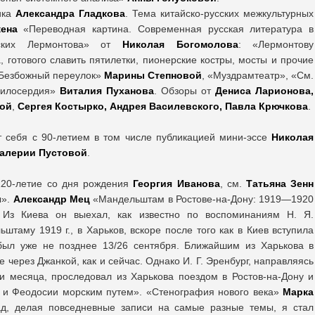
ика
Александра Гладкова
. Тема китайско-русских межкультурных
ена
«Переводная картина. Современная русская литература в
тских Лермонтова» от
Николая Богомолова
: «Лермонтову
, готового славить пятилетки, пионерские костры, мосты и прочие
«Безбожный переулок»
Марины Степновой
, «Муздрамтеатр», «См.
милосердия»
Виталия Пуханова
. Обзоры от
Дениса Ларионова,
ной
,
Сергея Костырко, Андрея Василевского, Павла Крючкова
.
 себя с 90-летием в том числе публикацией мини-эссе
Николая
Валерии Пустовой
.
120-летие со дня рождения
Георгия Иванова
, см.
Татьяна Зенн
ы».
Александр Мец
«Мандельштам в Ростове-на-Дону: 1919—1920
Из Киева он выехал, как известно по воспоминаниям Н. Я.
таму 1919 г., в Харьков, вскоре после того как в Киев вступила
был уже не позднее 13/26 сентября. Ближайшим из Харькова в
 через Джанкой, как и сейчас. Однако И. Г. Эренбург, направляясь
ри месяца, проследовал из Харькова поездом в Ростов-на-Дону и
и и Феодосии морским путем». «Стенография нового века»
Марка
ад, делая повседневные записи на самые разные темы, я стал