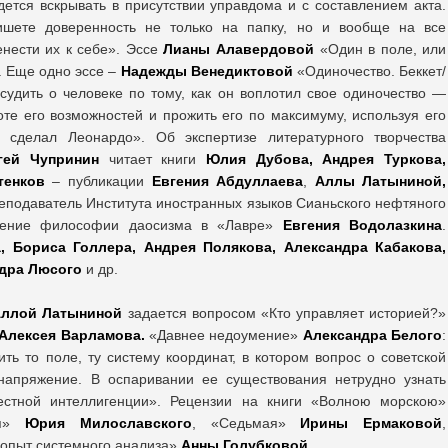
дется вскрывать в присутствии управдома и с составлением акта.
ишете доверенность не только на папку, но и вообще на все
енести их к себе». Эссе
Лианы Алавердовой
«Один в поле, или
. Еще одно эссе –
Надежды Венедиктовой
«Одиночество. Беккет/
удить о человеке по тому, как он воплотил свое одиночество —
оте его возможностей и прожить его по максимуму, используя его
 сделал Леонардо». Об экспертизе литературного творчества
гей Чупринин
читает книги
Юлия Дубова, Андрея Туркова,
тенков
– публикации
Евгения Абдуллаева
,
Аллы Латыниной,
еподаватель Института иностранных языков Сианьского нефтяного
ение философии даосизма в «Лавре»
Евгения Водолазкина
.
, Бориса Голлера, Андрея Полякова, Александра Кабакова,
дра Люсого
и др.
ллой Латыниной
задается вопросом «Кто управляет историей?»
Алексея Варламова.
«Давнее недоумение»
Александра Белого
:
ь то поле, ту систему координат, в котором вопрос о советской
 напряжение. В оспаривании ее существования нетрудно узнать
естной интеллигенции». Рецензии на книги «Волною морскою»
ая»
Юрия Милославского
, «Седьмая»
Ирины Ермаковой
,
: опыт системного анализа»
Анны Голубковой
.