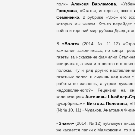
полк»
Алексея Варламова
, «Узбе
Грицмана
, «Статьи, интервью, эссе»
Семененко.
В рубрике «Эхо» его эсс
которых мы живем. Кто-то перейдет э
война и горячий мир рубежа Двадцатог
В
«Волге»
(2014, № 11–12) «Стр
кампания закончилась, но конца тре
газеты за искажение фамилии Сталина
инициалах, а имя и отчество его печа
полосы. Ну и ряд других наставлений
газетных полос, и сидишь над ними с
работы не заснешь, а утром думаешь:
недозволенного?» Рецензии на к
колонизации»
Антонины Шнайдер-Ст
цукербринам»
Виктора Пелевина
, «
(№№ 10, 11) «Чудаков. Анатомия Физи
«Знамя»
(2014, № 12) публикует пись
же касается папки с Маяковским, то я н