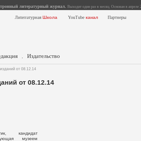
тронный литературный журнал.
Выходит один раз в месяц. Основан в апреле 2
Школа
канал
Лиterraтурная
YouTube
Партнеры
едакция
Издательство
.
изданий от 08.12.14
аний от 08.12.14
ик, кандидат
дующая музеем