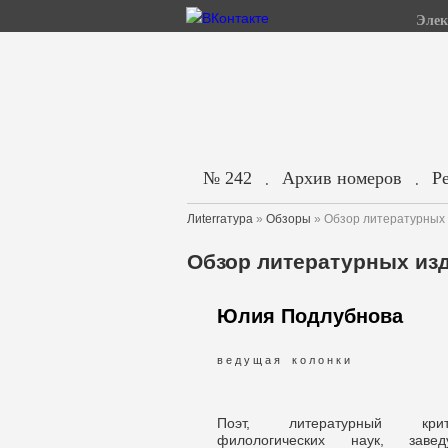
Элек
№ 242
Архив номеров
Р
.
.
Лиterraтура
»
Обзоры
» Обзор литературных 
Обзор литературных изд
Юлия Подлубнова
в е д у щ а я к о л о н к и
Поэт, литературный крит
филологических наук, заве