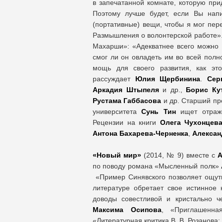
в запечатанной комнате, которую при
Поэтому лучше будет, если Вы нап
(портативные) вещи, чтобы я мог пер
Размышления о волонтерской работе»
Махарши»: «Адекватнее всего можно с
смог ли он овладеть им во всей полн
мощь для своего развития, как это
рассуждает
Юлия Щербинина
.
Сер
Аркадия Штыпеля
и др.,
Борис Ку
Рустама Габбасова
и др. Старший пр
университета
Сунь Тин
ищет отраж
Рецензии на книги
Олега Чухонцева
Антона Бахарева-Черненка
,
Алексан
«Новый мир»
(2014, № 9) вместе с
А
по поводу романа «Мысленный полк»
«Пример Синявского позволяет ощутит
литературе обретает свое истинное
доводы совестливой и кристально ч
Максима Осипова
, «Приглашенн
«Литературная критика В. В. Розанова