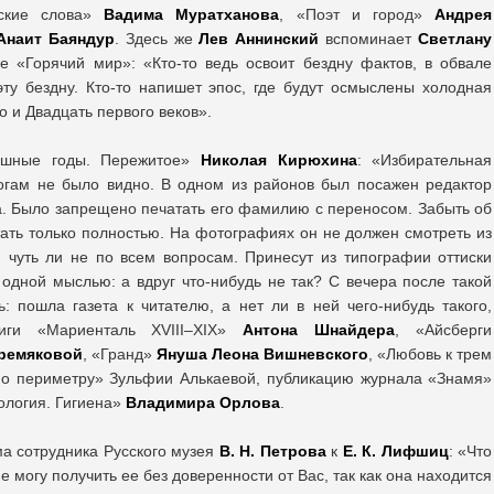
кские слова»
Вадима
Муратханова
, «Поэт и город»
Андрея
Анаит Баяндур
. Здесь же
Лев Аннинский
вспоминает
Светлану
е «Горячий мир»: «Кто-то ведь освоит бездну фактов, в обвале
ту бездну. Кто-то напишет эпос, где будут осмыслены холодная
о и Двадцать первого веков».
ашные годы. Пережитое»
Николая Кирюхина
: «Избирательная
вогам не было видно. В одном из районов был посажен редактор
. Было запрещено печатать его фамилию с переносом. Забыть об
тать только полностью. На фотографиях он не должен смотреть из
 чуть ли не по всем вопросам. Принесут из типографии оттиски
 одной мыслью: а вдруг что-нибудь не так? С вечера после такой
 пошла газета к читателю, а нет ли в ней чего-нибудь такого,
ниги «Мариенталь ХVIII–ХIХ»
Антона Шнайдера
, «Айсберги
ремяковой
, «Гранд»
Януша Леона Вишневского
, «Любовь к трем
По периметру» Зульфии Алькаевой, публикацию журнала «Знамя»
ология. Гигиена»
Владимира Орлова
.
ма сотрудника Русского музея
В. Н. Петрова
к
Е. К. Лифшиц
: «Что
е могу получить ее без доверенности от Вас, так как она находится