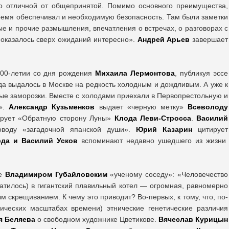
ко отличной от общепринятой. Помимо основного преимущества,
время обеспечивал и необходимую безопасность. Там были заметки
е и прочие размышления, впечатления о встречах, о разговорах с
 оказалось сверх ожиданий интересно».
Андрей Арьев
завершает
00-летии со дня рождения
Михаила Лермонтова
, публикуя эссе
ода выдалось в Москве на редкость холодным и дождливым. А уже к
вые заморозки. Вместе с холодами приехали в Первопрестольную и
о».
Александр Кузьменков
выдает «черную метку»
Всеволоду
рует «Обратную сторону Луны»
Клода Леви-Стросса
.
Василий
воду «загадочной япанской души».
Юрий Казарин
цитирует
рда и Василий Усков
вспоминают недавно ушедшего из жизни
ое
Владимиром Губайловским
«ученому соседу»: «Человечество
атилось) в гигантский плавильный котел — огромная, равномерно
скрещиванием. К чему это приводит? Во-первых, к тому, что, по-
рических масштабах времени) этнические генетические различия
я Беляева
о свободном художнике Цветикове.
Вячеслав Курицын