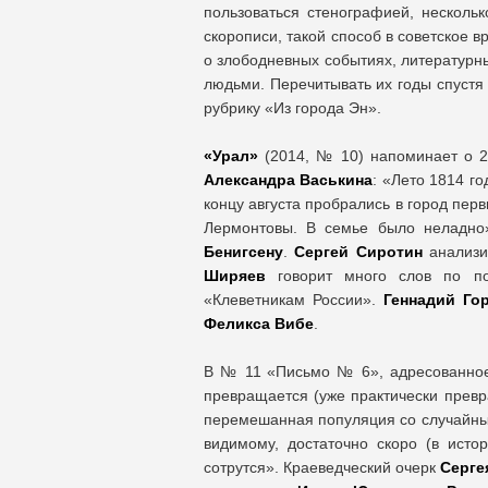
пользоваться стенографией, несколь
скорописи, такой способ в советское 
о злободневных событиях, литературны
людьми. Перечитывать их годы спустя
рубрику «Из города Эн».
«Урал»
(2014, № 10) напоминает о 2
Александра Васькина
: «Лето 1814 г
концу августа пробрались в город пер
Лермонтовы. В семье было неладн
Бенигсену
.
Сергей Сиротин
анализи
Ширяев
говорит много слов по по
«Клеветникам России».
Геннадий Го
Феликса Вибе
.
В № 11 «Письмо № 6», адресованн
превращается (уже практически превр
перемешанная популяция со случайным 
видимому, достаточно скоро (в исто
сотрутся». Краеведческий очерк
Серге