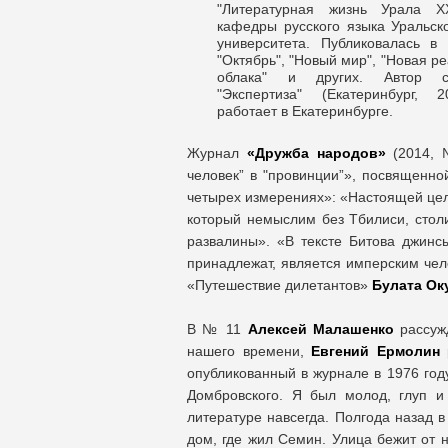
"Литературная жизнь Урала Х
кафедры русского языка Уральск
университета. Публиковалась в 
"Октябрь", "Новый мир", "Новая ре
облака" и других. Автор с
"Экспертиза" (Екатеринбург,
работает в Екатеринбурге.
Журнал
«Дружба народов»
(2014, 
человек” в "провинции”», посвященно
четырех измерениях»: «Настоящей цель
который немыслим без Тбилиси, столиц
развалины». «В тексте Битова джин
принадлежат, является имперским че
«Путешествие дилетантов»
Булата О
В № 11
Алексей Малашенко
рассуж
нашего времени,
Евгений Ермолин
опубликованный в журнале в 1976 год
Домбровского. Я был молод, глуп и
литературе навсегда. Полгода назад 
дом, где жил Семин. Улица бежит от 