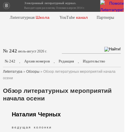
Электронный литературный журнал.
Выходит один раз в месяц. Основан в апреле 2014 г.
Школа
канал
Лиterraтурная
YouTube
Партнеры
№ 242
июль-август 2026 г.
№ 242
Архив номеров
Редакция
Издательство
.
.
.
Лиterraтура
»
Обзоры
» Обзор литературных мероприятий начала
осени
Обзор литературных мероприятий
начала осени
Наталия Черных
в е д у щ а я к о л о н к и