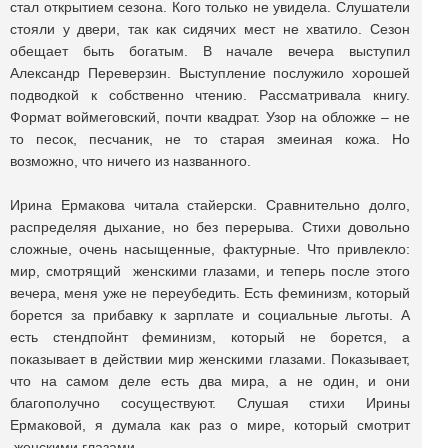
стал открытием сезона. Кого только не увидела. Слушатели
стояли у двери, так как сидячих мест не хватило. Сезон
обещает быть богатым. В начале вечера выступил
Александр Переверзин. Выступление послужило хорошей
подводкой к собственно чтению. Рассматривала книгу.
Формат воймеговский, почти квадрат. Узор на обложке – не
то песок, песчаник, не то старая змеиная кожа. Но
возможно, что ничего из названного.
Ирина Ермакова читала стайерски. Сравнительно долго,
распределяя дыхание, но без перерыва. Стихи довольно
сложные, очень насыщенные, фактурные. Что привлекло:
мир, смотрящий женскими глазами, и теперь после этого
вечера, меня уже не переубедить. Есть феминизм, который
борется за прибавку к зарплате и социальные льготы. А
есть стендпойнт феминизм, который не борется, а
показывает в действии мир женскими глазами. Показывает,
что на самом деле есть два мира, а не один, и они
благополучно сосуществуют. Слушая стихи Ирины
Ермаковой, я думала как раз о мире, который смотрит
женскими глазами.