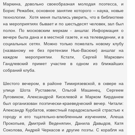
Маркина, довольно своеобразная молодая поэтесса, и
Борис Режабек, основное занятие которого – наука, новые
технологии. Хотя меня пытались уверить, что в библиотеке
на мероприятиях бывает и по шестьдесят человек, зал был
полон. По московским меркам - аншлаг. Информация о
вечере была дана и в местной газете, и на телевидении, и в
социальных сетях. Можно только пожелать новому клубу
(названому не без претензии Нью-Васюки) аншлаг на
каждом мероприятии. Кстати, Сергей Маркович
Гандлевский примет участие в одном из ближайших
собраний клуба.
Шестого вечером, в районе Тимирязевской, в сквере на
улице Шота Руставели, Ольгой Машинец, Сергеем
Луговиком, Александрой Киселевой и Марком Кирданем
был организован поэтически-краеведческий вечер. Читали:
Александр Курбатов, известный парадоксальной страстью к
городу и его тщательно-влюбленным изучением, Алеша
Прокопьев, Дмитрий Веденяпин, Данила Давыдов, Катя
Соколова, Андрей Черкасов и другие поэты. С корабля на