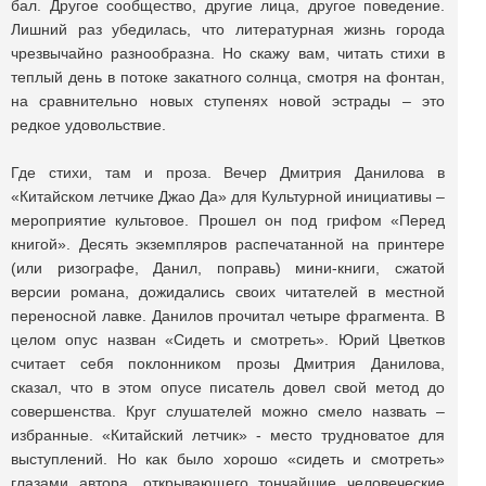
бал. Другое сообщество, другие лица, другое поведение.
Лишний раз убедилась, что литературная жизнь города
чрезвычайно разнообразна. Но скажу вам, читать стихи в
теплый день в потоке закатного солнца, смотря на фонтан,
на сравнительно новых ступенях новой эстрады – это
редкое удовольствие.
Где стихи, там и проза. Вечер Дмитрия Данилова в
«Китайском летчике Джао Да» для Культурной инициативы –
мероприятие культовое. Прошел он под грифом «Перед
книгой». Десять экземпляров распечатанной на принтере
(или ризографе, Данил, поправь) мини-книги, сжатой
версии романа, дожидались своих читателей в местной
переносной лавке. Данилов прочитал четыре фрагмента. В
целом опус назван «Сидеть и смотреть». Юрий Цветков
считает себя поклонником прозы Дмитрия Данилова,
сказал, что в этом опусе писатель довел свой метод до
совершенства. Круг слушателей можно смело назвать –
избранные. «Китайский летчик» - место трудноватое для
выступлений. Но как было хорошо «сидеть и смотреть»
глазами автора, открывающего тончайшие человеческие