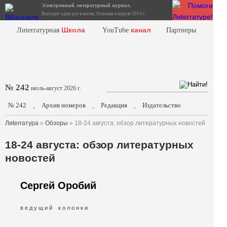
Электронный литературный журнал.
Выходит один раз в месяц. Основан в апреле 2014 г.
Школа
канал
Лиterraтурная
YouTube
Партнеры
№ 242
июль-август 2026 г.
№ 242
Архив номеров
Редакция
Издательство
.
.
.
Лиterraтура
»
Обзоры
» 18-24 августа: обзор литературных новостей
18-24 августа: обзор литературных
новостей
Сергей Оробий
в е д у щ и й к о л о н к и