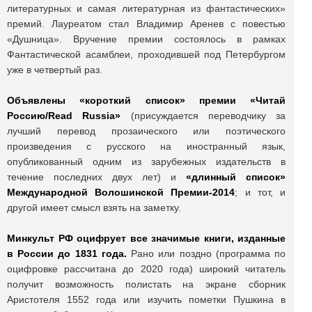
литературных и самая литературная из фантастических»
премий. Лауреатом стал Владимир Аренев с повестью
«Душница». Вручение премии состоялось в рамках
Фантастической асамблеи, проходившей под Петербургом
уже в четвертый раз.
Объявлены «короткий список» премии «Читай
Россию/Read Russia»
(присуждается переводчику за
лучший перевод прозаического или поэтического
произведения с русского на иностранный язык,
опубликованный одним из зарубежных издательств в
течение последних двух лет) и
«длинный список»
Международной Волошинской Премии-2014
; и тот, и
другой имеет смысл взять на заметку.
Минкульт РФ оцифрует все значимые книги, изданные
в России до 1831 года.
Рано или поздно (программа по
оцифровке рассчитана до 2020 года) широкий читатель
получит возможность полистать на экране сборник
Аристотеля 1552 года или изучить пометки Пушкина в