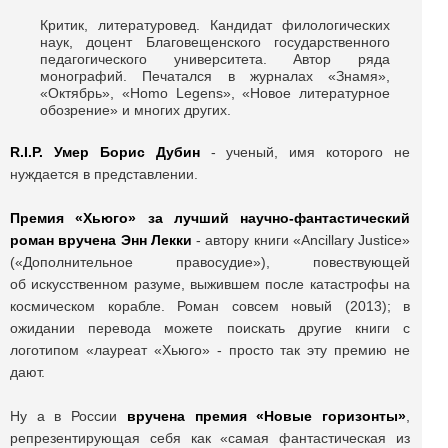
Критик, литературовед. Кандидат филологических
наук, доцент Благовещенского государственного
педагогического университета. Автор ряда
монографий. Печатался в журналах «Знамя»,
«Октябрь», «Homo Legens», «Новое литературное
обозрение» и многих других.
R.I.P. Умер Борис Дубин
- ученый, имя которого не
нуждается в представлении.
Премия «Хьюго» за лучший научно-фантастический
роман вручена Энн Лекки
- автору книги «Ancillary Justice»
(«Дополнительное правосудие»), повествующей
об искусственном разуме, выжившем после катастрофы на
космическом корабле. Роман совсем новый (2013); в
ожидании перевода можете поискать другие книги с
логотипом «лауреат «Хьюго» - просто так эту премию не
дают.
Ну а в России
вручена премия «Новые горизонты»
,
репрезентирующая себя как «самая фантастическая из