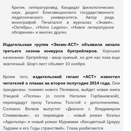
Критик, литературовед. Кандидат филологических
наук, доцент Благовещенского государственного
педагогического университета. Автор ряда
монографий. Печатался в журналах «Знамя»,
«Октябрь», «Homo Legens», «Новое литературное
обозрение» и многих других.
Издательская группа «Эксмо-АСТ» объявила начало
третьего сезона конкурса буктрейлеров.
Хорошее
начинание: буктрейлер - жанр нужный, но для нас пока еще
экзотичный. Шорт-лист объявят 10 ноября.
Кроме того,
издательский гигант «АСТ» известил
читателей о планах на второе полугодие 2014 года.
Они
грандиозны: помимо нового Пелевина, выйдет новая книга
Улицкой «Поэтка» (о поэте Наталии Горбаневской),
переиздадут прозу Татьяны Толстой с дополнениями,
Соломон Волков выпустит «Диалоги с Владимиром
Спиваковым», из переводов - новый роман Коэльо
«Адюльтер» и новый роман Мураками «Бесцветный Цукуру
Тадзаки и его Годы странствий». Глаза разбегаются.