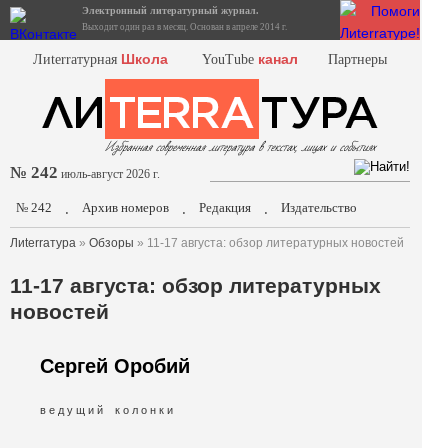
Электронный литературный журнал.
Выходит один раз в месяц. Основан в апреле 2014 г.
Школа
канал
Лиterraтурная
YouTube
Партнеры
№ 242
июль-август 2026 г.
№ 242
Архив номеров
Редакция
Издательство
.
.
.
Лиterraтура
»
Обзоры
» 11-17 августа: обзор литературных новостей
11-17 августа: обзор литературных
новостей
Сергей Оробий
в е д у щ и й к о л о н к и