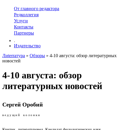
От главного редактора
Редколлегия
Услуги
Контакты
Партнеры
.
Издательство
Лиterraтура
»
Обзоры
» 4-10 августа: обзор литературных
новостей
4-10 августа: обзор
литературных новостей
Сергей Оробий
в е д у щ и й к о л о н к и
Критик, литературовед. Кандидат филологических наук,