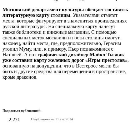
Московский департамент культуры обещает составить
литературную карту столицы
. Указателями отметят
места, которые фигурируют в знаменитых произведениях
русской литературы. На специальную карту нанесут
также библиотеки и книжные магазины. С помощью
специальных меток москвичи и гости столицы смогут,
наконец, найти места, где, предположительно, Герасим
утопил Муму, или, к примеру, Пьер познакомился с
Наташей. А вот
графический дизайнер Майкл Тызник
уже составил карту железных дорог «Игры престолов»
,
основанную на допущении, что в Вестеросе могли бы
быть и другие средства для перемещения в пространстве,
кроме драконов.
Поделиться публикацией:
2 271
Опубликовано
11 авг 2014