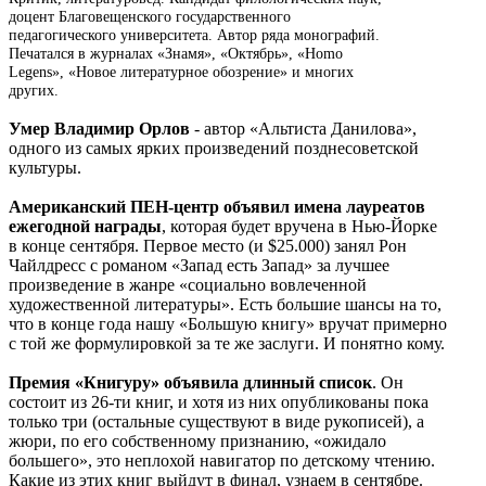
доцент Благовещенского государственного
педагогического университета. Автор ряда монографий.
Печатался в журналах «Знамя», «Октябрь», «Homo
Legens», «Новое литературное обозрение» и многих
других.
Умер Владимир Орлов
- автор «Альтиста Данилова»,
одного из самых ярких произведений позднесоветской
культуры.
Американский ПЕН-центр объявил имена лауреатов
ежегодной награды
, которая будет вручена в Нью-Йорке
в конце сентября. Первое место (и $25.000) занял Рон
Чайлдресс с романом «Запад есть Запад» за лучшее
произведение в жанре «социально вовлеченной
художественной литературы». Есть большие шансы на то,
что в конце года нашу «Большую книгу» вручат примерно
с той же формулировкой за те же заслуги. И понятно кому.
Премия «Книгуру» объявила длинный список
. Он
состоит из 26-ти книг, и хотя из них опубликованы пока
только три (остальные существуют в виде рукописей), а
жюри, по его собственному признанию, «ожидало
большего», это неплохой навигатор по детскому чтению.
Какие из этих книг выйдут в финал, узнаем в сентябре.