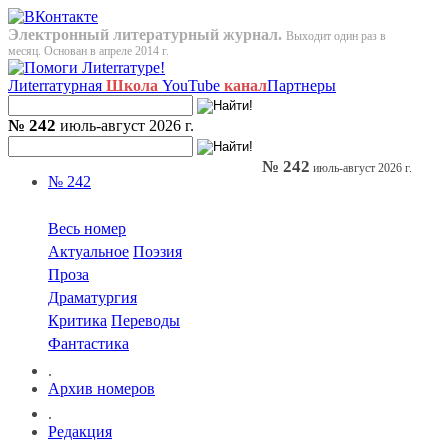
Электронный литературный журнал.
Выходит один раз в
месяц. Основан в апреле 2014 г.
Лиterraтурная
Школа
YouTube
канал
Партнеры
№ 242
июль-август 2026 г.
№ 242
июль-август 2026 г.
№ 242
Весь номер
Актуальное
Поэзия
Проза
Драматургия
Критика
Переводы
Фантастика
.
Архив номеров
.
Редакция