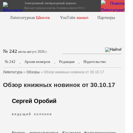
Электронный литературный журнал.
Выходит один раз в месяц. Основан в апреле 2014 г.
Школа
канал
Лиterraтурная
YouTube
Партнеры
№ 242
июль-август 2026 г.
№ 242
Архив номеров
Редакция
Издательство
.
.
.
Лиterraтура
»
Обзоры
» Обзор книжных новинок от 30.10.17
Обзор книжных новинок от 30.10.17
Сергей Оробий
в е д у щ и й к о л о н к и
Критик, литературовед. Кандидат филологических