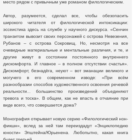
место рядом с привычным уже романом филологическим.
Автор, разумеется, сделал все, чтобы обезопасить
широкого читателя от филологической интоксикации:
эссеистика здесь на службе у научного дискурса. «Сенчин
транзитом вывозит своих персонажей с острова Невезения,
Рубанов – с острова Сокровищ. Но, несмотря на все
очевидные материальные и ментальные различия, и те, и
другие живут в состоянии постоянного внутреннего
дискомфорта. И главное – в полном отсутствии счастья».
Дискомфорт, безнадёга, неуют – вот эманации великого и
могучего в его современном изводе: «При всём
разнообразии способов художественного освоения речевой
реальности... большинство произведений объединяют
тревога и тоска». В общем, как не впасть в отчаяние при
виде всего, что совершается дома?
Монография открывает новую серию «Филологический нон-
фикшн», вслед за ней там переиздадут «Энциклопедию
юности» Эпштейна/Юрьенена. Любопытно, какая книга
будет третьей.