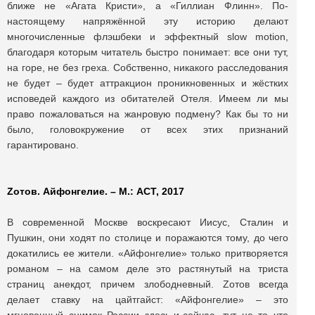
ближе не «Агата Кристи», а «Гиллиан Флинн». По-
настоящему напряжённой эту историю делают
многочисленные флэшбеки и эффектный slow motion,
благодаря которым читатель быстро понимает: все они тут,
на горе, не без греха. Собственно, никакого расследования
не будет – будет аттракцион проникновенных и жёстких
исповедей каждого из обитателей Отеля. Имеем ли мы
право пожаловаться на жанровую подмену? Как бы то ни
было, головокружение от всех этих признаний
гарантировано.
Zотов. Айфонгелие. – М.: АСТ, 2017
В современной Москве воскресают Иисус, Сталин и
Пушкин, они ходят по столице и поражаются тому, до чего
докатились ее жители. «Айфонгелие» только притворяется
романом – на самом деле это растянутый на триста
страниц анекдот, причем злободневный. Zотов всегда
делает ставку на цайтгайст: «Айфонгелие» – это