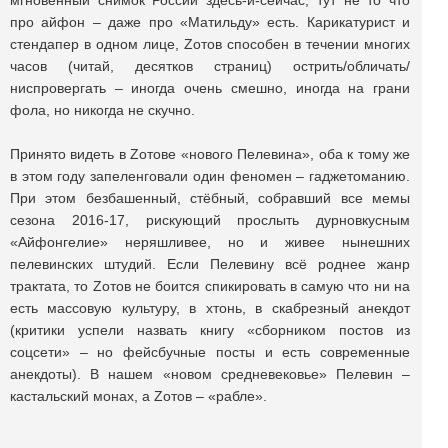
мгновенный снимок России здесь-и-сейчас, тут не то что
про айфон – даже про «Матильду» есть. Карикатурист и
стендапер в одном лице, Zотов способен в течении многих
часов (читай, десятков страниц) острить/обличать/
ниспровергать – иногда очень смешно, иногда на грани
фола, но никогда не скучно.
Принято видеть в Zотове «нового Пелевина», оба к тому же
в этом году запеленговали один феномен – гаджетоманию.
При этом безбашенный, стёбный, собравший все мемы
сезона 2016-17, рискующий прослыть дурновкусным
«Айфонгелие» неряшливее, но и живее нынешних
пелевинских штудий. Если Пелевину всё роднее жанр
трактата, то Zотов не боится спикировать в самую что ни на
есть массовую культуру, в хтонь, в скабрезный анекдот
(критики успели назвать книгу «сборником постов из
соцсети» – но фейсбучные посты и есть современные
анекдоты). В нашем «новом средневековье» Пелевин –
кастальский монах, а Zотов – «рабле».