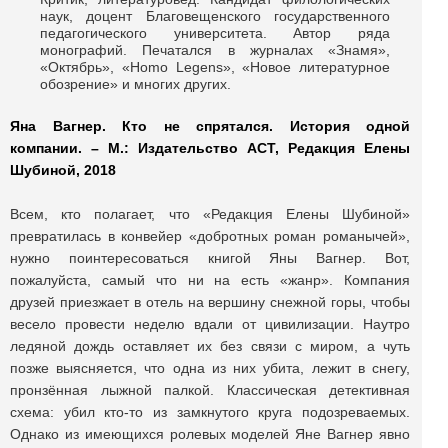
наук, доцент Благовещенского государственного
педагогического университета. Автор ряда
монографий. Печатался в журналах «Знамя»,
«Октябрь», «Homo Legens», «Новое литературное
обозрение» и многих других.
Яна Вагнер. Кто не спрятался. История одной
компании. – М.: Издательство АСТ, Редакция Елены
Шубиной, 2018
Всем, кто полагает, что «Редакция Елены Шубиной»
превратилась в конвейер «добротных роман романычей»,
нужно поинтересоваться книгой Яны Вагнер. Вот,
пожалуйста, самый что ни на есть «жанр». Компания
друзей приезжает в отель на вершину снежной горы, чтобы
весело провести неделю вдали от цивилизации. Наутро
ледяной дождь оставляет их без связи с миром, а чуть
позже выясняется, что одна из них убита, лежит в снегу,
пронзённая лыжной палкой. Классическая детективная
схема: убил кто-то из замкнутого круга подозреваемых.
Однако из имеющихся ролевых моделей Яне Вагнер явно