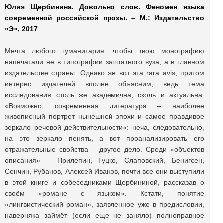
Юлия Щербинина. Довольно слов. Феномен языка
современной российской прозы. – М.: Издательство
«Э», 2017
Мечта любого гуманитария: чтобы твою монографию
напечатали не в типографии заштатного вуза, а в главном
издательстве страны. Однако же вот эта rara avis, притом
интерес издателей вполне объясним, ведь тема
исследования столь же академична, сколь и актуальна.
«Возможно, современная литература – наиболее
живописный портрет нынешней эпохи и самое правдивое
зеркало речевой действительности»: неча, следовательно,
на это зеркало пенять, а вот проанализировать его
отражательные свойства – другое дело. Среди «объектов
описания» – Прилепин, Гуцко, Слаповский, Бенигсен,
Сенчин, Рубанов, Алексей Иванов, почти все они выступили
в этой книге и собеседниками Щербининой, рассказав о
своём «романе с языком». Кстати, понятие
«лингвистический роман», заявленное уже в предисловии,
наверняка займёт (если еще не заняло) полноправное