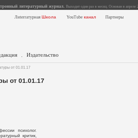
тронный литературный журнал.
Выходит один раз в месяц. Основан в апреле 2
Школа
канал
Лиterraтурная
YouTube
Партнеры
едакция
Издательство
.
туры от 01.01.17
ы от 01.01.17
ессии психолог.
ратурный критик,