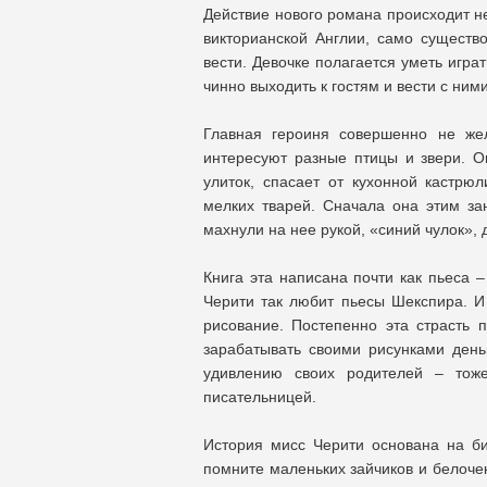
Действие нового романа происходит не
викторианской Англии, само существ
вести. Девочке полагается уметь игра
чинно выходить к гостям и вести с ним
Главная героиня совершенно не же
интересуют разные птицы и звери. 
улиток, спасает от кухонной кастрю
мелких тварей. Сначала она этим за
махнули на нее рукой, «синий чулок», 
Книга эта написана почти как пьеса 
Черити так любит пьесы Шекспира. И 
рисование. Постепенно эта страсть
зарабатывать своими рисунками день
удивлению своих родителей – тоже
писательницей.
История мисс Черити основана на б
помните маленьких зайчиков и белоче