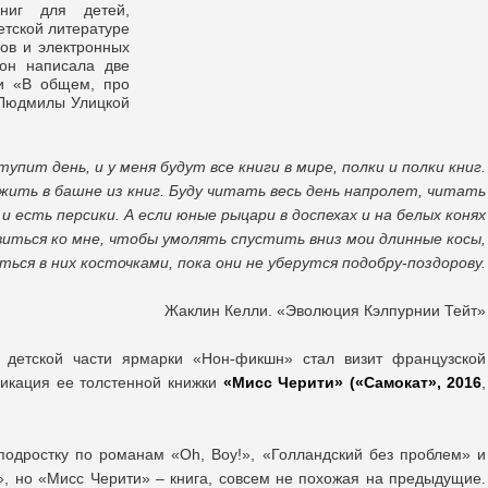
ниг для детей,
етской литературе
ов и электронных
он написала две
 и «В общем, про
 Людмилы Улицкой
тупит день, и у меня будут все книги в мире, полки и полки книг.
 жить в башне из книг. Буду читать весь день напролет, читать
и есть персики. А если юные рыцари в доспехах и на белых конях
виться ко мне, чтобы умолять спустить вниз мои длинные косы,
яться в них косточками, пока они не уберутся подобру-поздорову.
Жаклин Келли. «Эволюция Кэлпурнии Тейт»
детской части ярмарки «Нон-фикшн» стал визит французской
икация ее толстенной книжки
«Мисс Черити» («Самокат», 2016
,
подростку по романам «Oh, Boy!», «Голландский без проблем» и
, но «Мисс Черити» – книга, совсем не похожая на предыдущие.