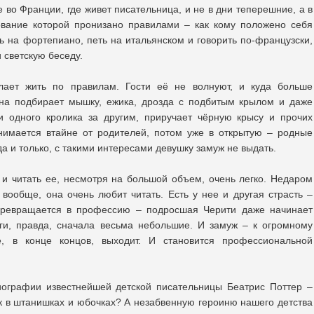
 во Франции, где живет писательница, и не в дни теперешние, а в
ование которой пронизано правилами – как кому положено себя
ть на фортепиано, петь на итальянском и говорить по-французски,
и светскую беседу.
лает жить по правилам. Гости её не волнуют, и куда больше
Она подбирает мышку, ежика, дрозда с подбитым крылом и даже
ли одного кролика за другим, приручает чёрную крысу и прочих
нимается втайне от родителей, потом уже в открытую – родные
да и только, с такими интересами девушку замуж не выдать.
– и читать ее, несмотря на большой объем, очень легко. Недаром
вообще, она очень любит читать. Есть у нее и другая страсть –
 превращается в профессию – подросшая Черити даже начинает
ги, правда, сначала весьма небольшие. И замуж – к огромному
, в конце концов, выходит. И становится профессиональной
иографии известнейшей детской писательницы Беатрис Поттер –
к в штанишках и юбочках? А незабвенную героиню нашего детства