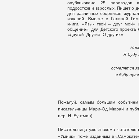
опубликовано 25 переводов к
подростков и взрослых. Пишет о д
для различных сборников, журнал
изданий. Вместе с Галиной Гим
книги, «Язык твой – друг мой»
общение», для Детского проекта
«Другой. Другие. О других».
Нас
Я буду
осмелятся я
я буду пул
Пожалуй, самым большим событием 
писательницы Мари-Од Мюрай и публ
пер. Н. Бунтман).
Писательница уже знакома читателю-
«Умник», тоже изданным в «Самокате»