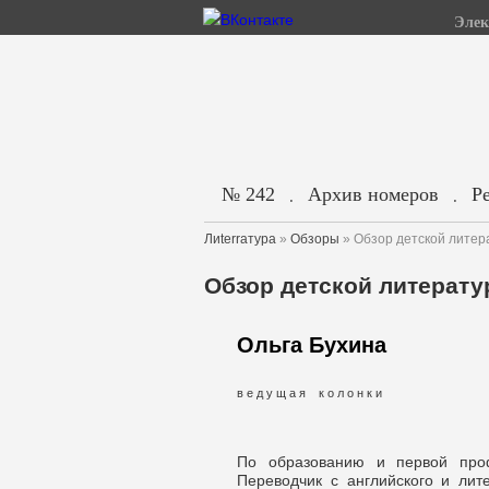
Элек
№ 242
Архив номеров
Р
.
.
Лиterraтура
»
Обзоры
» Обзор детской литера
Обзор детской литератур
Ольга Бухина
в е д у щ а я к о л о н к и
По образованию и первой проф
Переводчик с английского и лите