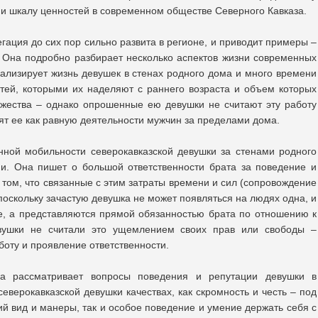
и шкалу ценностей в современном обществе Северного Кавказа.
егация до сих пор сильно развита в регионе, и приводит примеры –
д. Она подробно разбирает несколько аспектов жизни современных
ализирует жизнь девушек в стенах родного дома и много времени
тей, которыми их наделяют с раннего возраста и объем которых
ужества – однако опрошенные ею девушки не считают эту работу
ят ее как равную деятельности мужчин за пределами дома.
нной мобильности северокавказской девушки за стенами родного
ни. Она пишет о большой ответственности брата за поведение и
том, что связанные с этим затраты времени и сил (сопровождение
поскольку зачастую девушка не может появляться на людях одна, и
ие, а представляются прямой обязанностью брата по отношению к
вушки не считали это ущемлением своих прав или свободы –
боту и проявление ответственности.
на рассматривает вопросы поведения и репутации девушки в
северокавказской девушки качествах, как скромность и честь – под
й вид и манеры, так и особое поведение и умение держать себя с