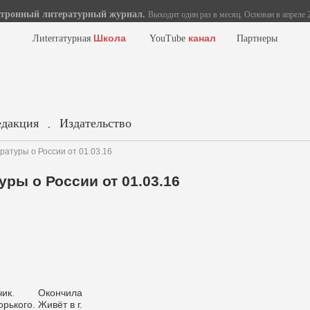
тронный литературный журнал.
Выходит один раз в месяц. Основан в апреле 2
Школа
канал
Лиterraтурная
YouTube
Партнеры
едакция
Издательство
.
ратуры о России от 01.03.16
ры о России от 01.03.16
чик. Окончила
рького. Живёт в г.