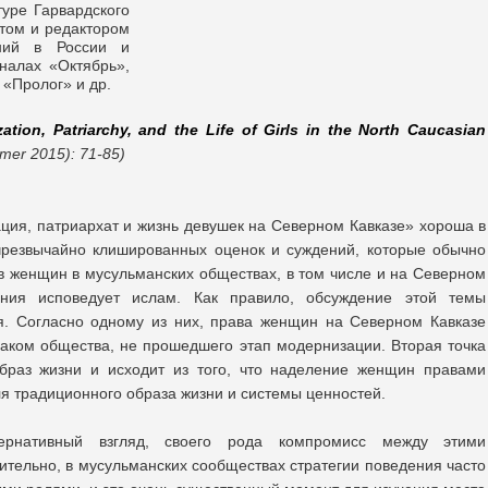
туре Гарвардского
том и редактором
ний в России и
налах «Октябрь»,
 «Пролог» и др.
zation, Patriarchy, and the Life of Girls in the North Caucasian
mmer 2015): 71-85)
ия, патриархат и жизнь девушек на Северном Кавказе» хороша в
 чрезвычайно клишированных оценок и суждений, которые обычно
 женщин в мусульманских обществах, в том числе и на Северном
ения исповедует ислам. Как правило, обсуждение этой темы
я. Cогласно одному из них, права женщин на Северном Кавказе
аком общества, не прошедшего этап модернизации. Вторая точка
образ жизни и исходит из того, что наделение женщин правами
ля традиционного образа жизни и системы ценностей.
ернативный взгляд, своего рода компромисс между этими
тельно, в мусульманских сообществах стратегии поведения часто