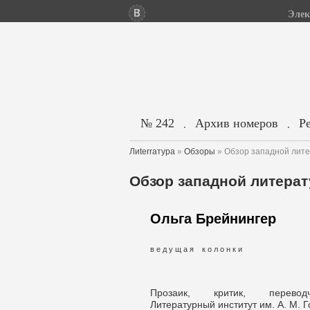
Элек
№ 242
Архив номеров
Р
.
.
Лиterraтура
»
Обзоры
» Обзор западной лите
Обзор западной литерату
Ольга Брейнингер
в е д у щ а я к о л о н к и
Прозаик, критик, перевод
Литературный институт им. А. М. Го