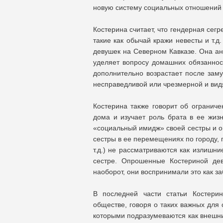
новую систему социальных отношений 
Костерина считает, что гендерная сегр
такие как обычай кражи невесты и т.
девушек на Северном Кавказе. Она ан
уделяет вопросу домашних обязаннос
дополнительно возрастает после зам
несправедливой или чрезмерной и вид
Костерина также говорит об ограниче
дома и изучает роль брата в ее жиз
«социальный имидж» своей сестры и о 
сестры в ее перемещениях по городу, 
т.д.) не рассматриваются как излишн
сестре. Опрошенные Костериной де
наоборот, они воспринимали это как за
В последней части статьи Костери
обществе, говоря о таких важных для 
которыми подразумеваются как внешни