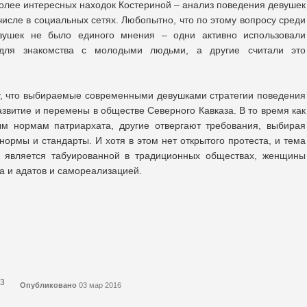
олее интересных находок Костериной – анализ поведения девушек
 числе в социальных сетях. Любопытно, что по этому вопросу среди
вушек не было единого мнения – одни активно использовали
для знакомства с молодыми людьми, а другие считали это
у, что выбираемые современными девушками стратегии поведения
звитие и перемены в обществе Северного Кавказа. В то время как
м нормам патриархата, другие отвергают требования, выбирая
ормы и стандарты. И хотя в этом нет открытого протеста, и тема
у является табуированной в традиционных обществах, женщины
 и адатов и самореализацией.
83
Опубликовано
03 мар 2016