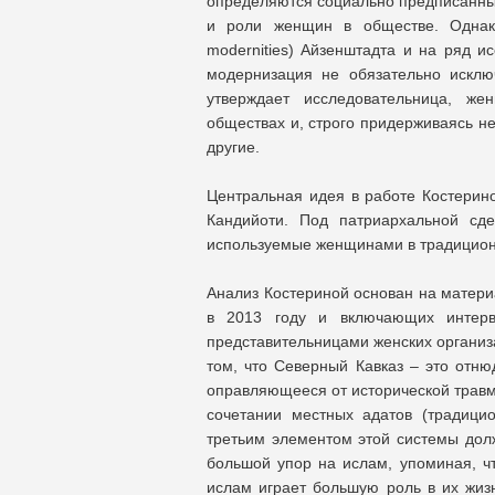
определяются социально предписанным
и роли женщин в обществе. Однако
modernities) Айзенштадта и на ряд и
модернизация не обязательно исклю
утверждает исследовательница, ж
обществах и, строго придерживаясь н
другие.
Центральная идея в работе Костерино
Кандийоти. Под патриархальной сд
используемые женщинами в традицион
Анализ Костериной основан на матери
в 2013 году и включающих интерв
представительницами женских организа
том, что Северный Кавказ – это отню
оправляющееся от исторической травм
сочетании местных адатов (традици
третьим элементом этой системы дол
большой упор на ислам, упоминая, чт
ислам играет большую роль в их жиз