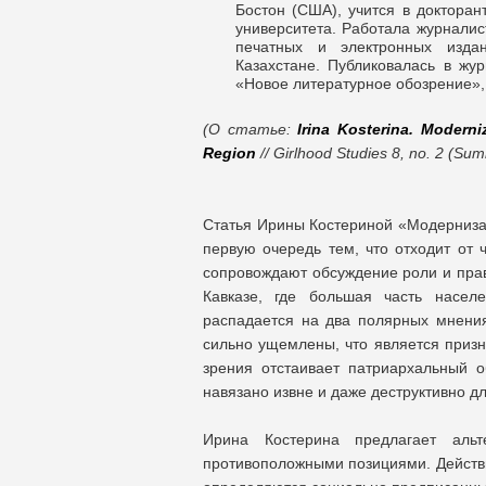
Бостон (США), учится в докторан
университета. Работала журналис
печатных и электронных изда
Казахстане. Публиковалась в жур
«Новое литературное обозрение»,
(О статье:
Irina Kosterina. Moderni
Region
// Girlhood Studies 8, no. 2 (Su
Статья Ирины Костериной «Модернизац
первую очередь тем, что отходит от
сопровождают обсуждение роли и прав
Кавказе, где большая часть насел
распадается на два полярных мнени
сильно ущемлены, что является призн
зрения отстаивает патриархальный 
навязано извне и даже деструктивно д
Ирина Костерина предлагает альт
противоположными позициями. Действи