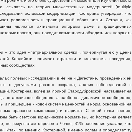
и ролями, и это очень существенный момент для изучения места
, ссылаясь на теорию множественных модерностей (multiple
сследований исламской модернизации, Костерина утверждает, что
чает религиозность и традиционный образ жизни. Сегодня, как
енщины являются активными акторами даже в традиционных
екоторых правил, они находят возможности обходить или нарушать
й – это идея «патриархальной сделки», почерпнутая ею у Дениз
елкой Кандийоти понимает стратегии и механизмы поведения,
ных сообществах.
алах полевых исследований в Чечне и Дагестане, проведенных ей
ью с девушками разного возраста, анализ собеседований с
ций. Костерина, вслед за Ириной Стародубровской, настаивает на
дь не архаичное общество, а наоборот, динамичное сообщество,
ы и пришедшее к новой системе ценностей и норм, основанной на
онных правовых комплексов) и шариата. С моей точки зрения,
жны быть светские юридические нормативы, но Костерина делает
о, по результатам опросов в Чечне, 81% населения указали, что
ни. Итак, по мнению Костериной, именно ислам и определяет ту