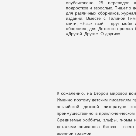
опубликовано 25 переводов к
подростков и взрослых. Пишет о д
для различных сборников, журнал
изданий. Вместе с Галиной Гим
книги, «Язык твой – друг мой»
общение», для Детского проекта
«Другой. Другие. О других».
К сожалению, на Второй мировой вой
Именно поэтому детским писателям пр
английской детской литературе к
преимущественно в приключенческом 
Средиземье хоббиты, эльфы, гномы и
деталями описанных битвах – всего
военной травмой.