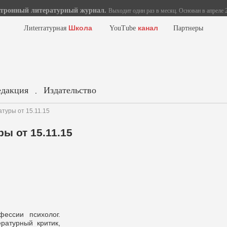
тронный литературный журнал.
Выходит один раз в месяц. Основан в апреле 2
Школа
канал
Лиterraтурная
YouTube
Партнеры
едакция
Издательство
.
туры от 15.11.15
ы от 15.11.15
ессии психолог.
ратурный критик,