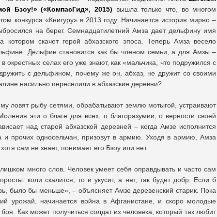
ой Бзоу!» («КомпасГид», 2015)
вышла только что, во многом
атом конкурса «Книгуру» в 2013 году. Начинается история мирно –
ыбросился на берег. Семнадцатилетний Амза дает дельфину имя
на котором скачет герой абхазского эпоса. Теперь Амза весело
льфине. Дельфин становится как бы членом семьи, а для Амзы –
в окрестных селах его уже знают, как «мальчика, что подружился с
ружить с дельфином, почему же он, абхаз, не дружит со своими
талине насильно переселили в абхазские деревни?
му ловят рыбу сетями, обрабатывают землю мотыгой, устраивают
ления эти о благе для всех, о благоразумии, о верности своей
висает над старой абхазской деревней – когда Амзе исполнится
та и прочих односельчан, призовут в армию. Уходя в армию, Амза
хотя сам не знает, понимает его Бзоу или нет.
слишком много слов. Человек умеет себя оправдывать и часто сам
росты: коли скалится, то и укусит, а нет, так будет добр. Если б
рь, было бы меньше», – объясняет Амзе деревенский старик. Пока
ний урожай, начинается война в Афганистане, и скоро молодые
боя. Как может получиться солдат из человека, который так любит