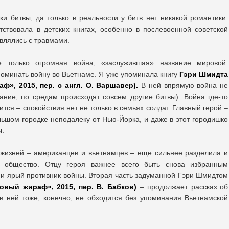
ки битвы, да только в реальности у битв нет никакой романтики.
тствовала в детских книгах, особенно в послевоенной советской
авлялись с травмами.
 только огромная война, «заслужившая» название мировой.
оминать войну во Вьетнаме. Я уже упоминала книгу
Гэри Шмидта
», 2015, пер. с англ. О. Варшавер).
В ней впрямую война не
ание, по средам происходят совсем другие битвы). Война где-то
ится – спокойствия нет не только в семьях солдат. Главный герой –
льшом городке неподалеку от Нью-Йорка, и даже в этот городишко
ы.
жизней – американцев и вьетнамцев – еще сильнее разделила и
е общество. Отцу героя важнее всего быть снова избранным
и и ярый противник войны. Вторая часть задуманной Гэри Шмидтом
овый жираф», 2015, пер. В. Бабков)
– продолжает рассказ об
в ней тоже, конечно, не обходится без упоминания Вьетнамской