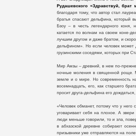
Рудашевского «Здравствуй, брат м
благодаря тому, что автор стал лауре
братья спасают дельфина, который в
Бзоу – в честь легендарного коня, 
катается по волнам на своем коне-де
лучшим другом и даже братом, и скоро 
дельфином». Но если человек может д
грузинскими соседями, которых при С
Мир Амзы – древний, в нем по-прежне
ночные моления в священной роще. Мо
земле и о мире. Но современность на
восемнадцать, его, как старшего бра
просит друга-дельфина его дождаться, 
«Человек обманет, потому что у него 
уговаривает себя на плохое. А звери п
люди меньше говорили, то и зла, пове
в абхазской деревне собирают осен
призывники уже отправляются на поле 