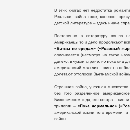
В этих книгах нет недостатка романти
Реальная война тоже, конечно, прису
детской литературе – здесь иначе спр
Постепенно в литературу вошла не
Американцы то и дело продолжают всп
«Битвы по средам» («Розовый жираф
описывается (несмотря на такое назв
далеко, в чужой стране, но пока она дл
американский мальчик – живет в небо
долетают отголоски Вьетнамской войн
Страшная война, унесшая множество 
без того разделенное американско
Бизнесменом года, его сестра – хипп
трилогии –
«Пока нормально» («Роз
американской жизни того времени, и 
войны.