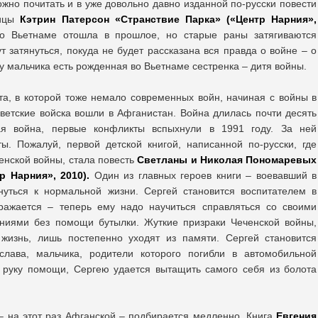
жно почитать и в уже довольно давно изданной по-русски повести
ницы
Кэтрин Патерсон «Странствие Парка» («Центр Нарния»,
во Вьетнаме отошла в прошлое, но старые раны затягиваются
т затянуться, покуда не будет рассказана вся правда о войне – о
о у мальчика есть рожденная во Вьетнаме сестренка – дитя войны.
ета, в которой тоже немало современных войн, начиная с войны в
ветские войска вошли в Афганистан. Война длилась почти десять
я война, первые конфликты вспыхнули в 1991 году. За ней
ы. Пожалуй, первой детской книгой, написанной по-русски, где
нской войны, стала повесть
Светланы и Николая Пономаревых
р Нарния», 2010).
Один из главных героев книги – воевавший в
нуться к нормальной жизни. Сергей становится воспитателем в
ражается – теперь ему надо научиться справляться со своими
иями без помощи бутылки. Жуткие призраки Чеченской войны,
жизнь, лишь постепенно уходят из памяти. Сергей становится
лава, мальчика, родители которого погибли в автомобильной
у руку помощи, Сергею удается вытащить самого себя из болота
– на этот раз Афганской – подбирается медленно. Книга
Евгения