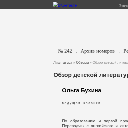
Элек
№ 242
Архив номеров
Р
.
.
Лиterraтура
»
Обзоры
» Обзор детской литера
Обзор детской литератур
Ольга Бухина
в е д у щ а я к о л о н к и
По образованию и первой проф
Переводчик с английского и лите