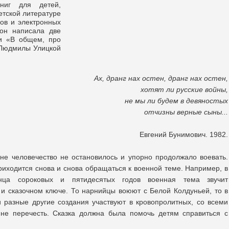
ниг для детей,
етской литературе
ов и электронных
он написала две
 и «В общем, про
 Людмилы Улицкой
Ах, дранг нах остен, дранг нах остен,
хотят ли русские войны,
не мы ли будем в девяностых
отчизны верные сыны...
Евгений Бунимович. 1982.
не человечество не остановилось и упорно продолжало воевать.
иходится снова и снова обращаться к военной теме. Например, в
онца сороковых и пятидесятых годов военная тема звучит
и сказочном ключе. То нарнийцы воюют с Белой Колдуньей, то в
 разные другие создания участвуют в кровопролитных, со всеми
 не перечесть. Сказка должна была помочь детям справиться с