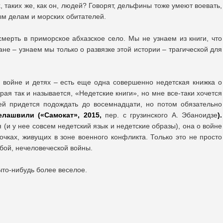
, таких же, как он, людей? Говорят, дельфины тоже умеют воевать,
ым делам и морских обитателей.
смерть в приморское абхазское село. Мы не узнаем из книги, что
не – узнаем мы только о развязке этой истории – трагической для
 войне и детях – есть еще одна совершенно недетская книжка о
рая так и называется, «Недетские книги», но мне все-таки хочется
ней придется подождать до восемнадцати, но потом обязательно
елашвили («Самокат», 2015,
пер. с грузинского А. Эбаноидзе
).
 (и у нее совсем недетский язык и недетские образы), она о войне
очках, живущих в зоне военного конфликта. Только это не просто
юбой, нечеловеческой войны.
то-нибудь более веселое.