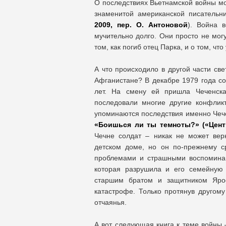
О последствиях Вьетнамской войны мо
знаменитой американской писатель
2009, пер. О. Антоновой
). Война 
мучительно долго. Они просто не могу
том, как погиб отец Парка, и о том, чт
А что происходило в другой части св
Афганистане? В декабре 1979 года со
лет. На смену ей пришла Чеченска
последовали многие другие конфликт
упоминаются последствия именно Чече
«Боишься ли ты темноты?» («Цент
Чечне солдат – никак не может вер
детском доме, но он по-прежнему с
проблемами и страшными воспоминан
которая разрушила и его семейную 
старшим братом и защитником Ярос
катастрофе. Только протянув другом
отчаянья.
А вот следующая книга к теме войны 