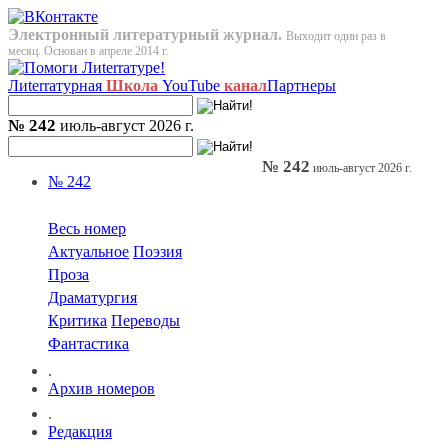
Электронный литературный журнал.
Выходит один раз в
месяц. Основан в апреле 2014 г.
Лиterraтурная
Школа
YouTube
канал
Партнеры
№ 242
июль-август 2026 г.
№ 242
июль-август 2026 г.
№ 242
Весь номер
Актуальное
Поэзия
Проза
Драматургия
Критика
Переводы
Фантастика
.
Архив номеров
.
Редакция