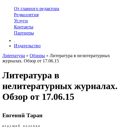
От главного редактора
Редколлегия
Услуги
Контакты
Партнеры
.
Издательство
Лиterraтура
»
Обзоры
» Литература в нелитературных
журналах. Обзор от 17.06.15
Литература в
нелитературных журналах.
Обзор от 17.06.15
Евгений Таран
в е д у щ и й к о л о н к и