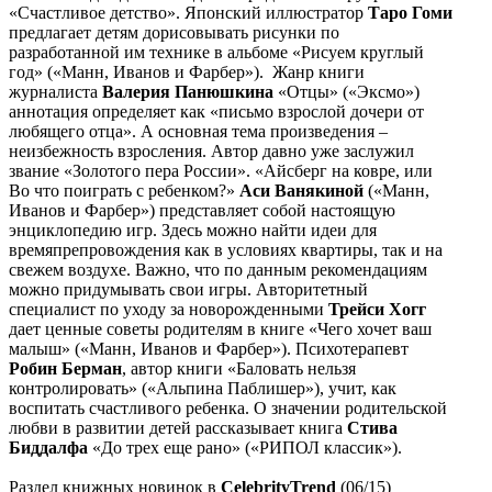
«Счастливое детство». Японский иллюстратор
Таро Гоми
предлагает детям дорисовывать рисунки по
разработанной им технике в альбоме «Рисуем круглый
год» («Манн, Иванов и Фарбер»). Жанр книги
журналиста
Валерия Панюшкина
«Отцы» («Эксмо»)
аннотация определяет как «письмо взрослой дочери от
любящего отца». А основная тема произведения –
неизбежность взросления. Автор давно уже заслужил
звание «Золотого пера России». «Айсберг на ковре, или
Во что поиграть с ребенком?»
Аси Ванякиной
(«Манн,
Иванов и Фарбер») представляет собой настоящую
энциклопедию игр. Здесь можно найти идеи для
времяпрепровождения как в условиях квартиры, так и на
свежем воздухе. Важно, что по данным рекомендациям
можно придумывать свои игры. Авторитетный
специалист по уходу за новорожденными
Трейси Хогг
дает ценные советы родителям в книге «Чего хочет ваш
малыш» («Манн, Иванов и Фарбер»). Психотерапевт
Робин Берман
, автор книги «Баловать нельзя
контролировать» («Альпина Паблишер»), учит, как
воспитать счастливого ребенка. О значении родительской
любви в развитии детей рассказывает книга
Стива
Биддалфа
«До трех еще рано» («РИПОЛ классик»).
Раздел книжных новинок в
Celebrity
Trend
(06/15)