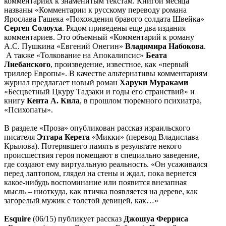
комментариях к знаменитым текстам. Книгой месяца
названы «Комментарии к русскому переводу романа
Ярослава Гашека «Похождения бравого солдата Швейка»
Сергея Солоуха
. Рядом приведены еще два издания
комментариев. Это объемный «Комментарий к роману
А.С. Пушкина «Евгений Онегин»
Владимира Набокова
.
А также «Толкование на Апокалипсис»
Беата
Лиебанского
, произведение, известное, как «первый
триллер Европы». В качестве альтернативы комментариям
журнал предлагает новый роман
Харуки Мураками
«Бесцветный Цкуру Тадзаки и годы его странствий» и
книгу
Кента А. Кила
, в прошлом тюремного психиатра,
«Психопаты».
В разделе «Проза» опубликован рассказ израильского
писателя
Этгара Керета
«Микки» (перевод Владислава
Крылова). Потерявшего память в результате некого
происшествия героя помещают в специально заведение,
где создают ему виртуальную реальность. «Он усаживался
перед лаптопом, глядел на стены и ждал, пока вернется
какое-нибудь воспоминание или появится внезапная
мысль – ниоткуда, как птичка появляется на дереве, как
загорелый мужик с толстой девицей, как…»
Esquire
(06/15) публикует рассказ
Джошуа Ферриса