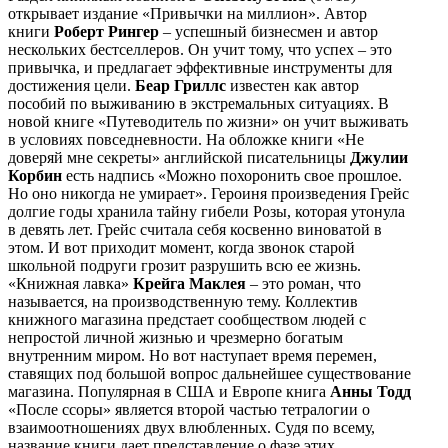
открывает издание «Привычки на миллион». Автор
книги
Роберт Рингер
– успешный бизнесмен и автор
нескольких бестселлеров. Он учит тому, что успех – это
привычка, и предлагает эффективные инструменты для
достижения цели.
Беар Гриллс
известен как автор
пособий по выживанию в экстремальных ситуациях. В
новой книге «Путеводитель по жизни» он учит выживать
в условиях повседневности. На обложке книги «Не
доверяй мне секреты» английской писательницы
Джулии
Корбин
есть надпись «Можно похоронить свое прошлое.
Но оно никогда не умирает». Героиня произведения Грейс
долгие годы хранила тайну гибели Розы, которая утонула
в девять лет. Грейс считала себя косвенно виноватой в
этом. И вот приходит момент, когда звонок старой
школьной подруги грозит разрушить всю ее жизнь.
«Книжная лавка»
Крейга Маклея
– это роман, что
называется, на производственную тему. Коллектив
книжного магазина предстает сообществом людей с
непростой личной жизнью и чрезмерно богатым
внутренним миром. Но вот наступает время перемен,
ставящих под большой вопрос дальнейшее существование
магазина. Популярная в США и Европе книга
Анны Тодд
«После ссоры» является второй частью тетралогии о
взаимоотношениях двух влюбленных. Судя по всему,
название книги дает представление о фазе этих