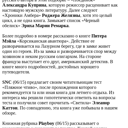
Александра Куприна
, которую режиссер расценивает как
настоящую мужскую литературу. Далее следуют
«Хроники Амбера»
Роджера Желязны
, хотя это целый
цикл, а не одна книга. Замыкает список «Черный
обелиск»
Эриха Марии Ремарка
.
Более подробно в номере рассказано о книге
Питера
Мэйла
«Корсиканская авантюра». Действие ее
разворачивается на Лазурном берегу, где в замке живет
один из героев. Из-за замка и разворачивается спор между
хозяином и неким русским олигархом. На стороне
француза выступает его друг, американский детектив. В
книге много подробностей, достойных хорошего
путеводителя.
SNC
(06/15) предлагает своим читательницам тест
«Пляжное чтиво», после прохождения которого
рекомендуется та или иная книга для летнего отдыха. Из
интереса мы решили гипотетически ответить на вопросы
теста и получили совет прочитать «Светила»
Элеанор
Каттон
. По совпадению, эта книга уже побывала в нашем
обзоре.
Книжная рубрика
Playboy
(06/15) рассказывает о