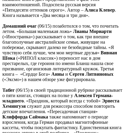
взаимоотношений. Подоспела русская версия
«Пятидесяти оттенков серого». Автор –
Алиса Клевер
.
Книга называется «Два месяца и три дня».
Домашний очаг
(06/15) позаботился о том, что почитать
летом. «Большая маленькая ложь»
Лианы Мориарти
(«Иностранка») рассказывает о том, как три внешне
благополучные австралийские семьи, живущие на
побережье, скрывают далеко не безобидные тайны. «Я
чувствую себя лучше, чем мои мертвые друзья»
Вивиан
Шока
(«РИПОЛ классик») переносит нас в дом
престарелых, где героиня по имени Бланш нашла свое
призвание, организовав литературный кружок. Третья
книга – «Сердце Бога»
Анны
и
Сергея Литвиновых
(«Эксмо») в нашем обзоре уже фигурировала.
Tatler
(06/15) в своей традиционной рубрике рассказывает
о пяти книгах, стоящих на полке у
Алексея Германа-
младшего
. «Праздник, который всегда с тобой»
Эрнеста
Хемингуэя
служит для режиссера способом повторить
детские впечатления. «Пересадочная станция»
Клиффорда Саймака
также напоминает о периоде
взросления, когда Герман продавал магнитофонные
кассеты, чтобы покупать фантастику. Единственная книга
русского автора в этой подборке – «Поединок»