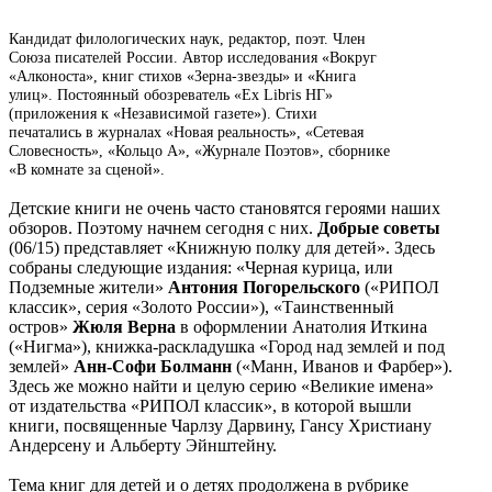
Кандидат филологических наук, редактор, поэт. Член
Союза писателей России. Автор исследования «Вокруг
«Алконоста», книг стихов «Зерна-звезды» и «Книга
улиц». Постоянный обозреватель «Ex Libris НГ»
(приложения к «Независимой газете»). Стихи
печатались в журналах «Новая реальность», «Сетевая
Словесность», «Кольцо А», «Журнале Поэтов», сборнике
«В комнате за сценой».
Детские книги не очень часто становятся героями наших
обзоров. Поэтому начнем сегодня с них.
Добрые советы
(06/15) представляет «Книжную полку для детей». Здесь
собраны следующие издания: «Черная курица, или
Подземные жители»
Антония Погорельского
(«РИПОЛ
классик», серия «Золото России»), «Таинственный
остров»
Жюля Верна
в оформлении Анатолия Иткина
(«Нигма»), книжка-раскладушка «Город над землей и под
землей»
Анн-Софи Болманн
(«Манн, Иванов и Фарбер»).
Здесь же можно найти и целую серию «Великие имена»
от издательства «РИПОЛ классик», в которой вышли
книги, посвященные Чарлзу Дарвину, Гансу Христиану
Андерсену и Альберту Эйнштейну.
Тема книг для детей и о детях продолжена в рубрике