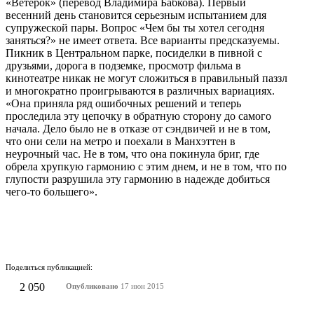
«Ветерок» (перевод Владимира Бабкова). Первый
весенний день становится серьезным испытанием для
супружеской пары. Вопрос «Чем бы ты хотел сегодня
заняться?» не имеет ответа. Все варианты предсказуемы.
Пикник в Центральном парке, посиделки в пивной с
друзьями, дорога в подземке, просмотр фильма в
кинотеатре никак не могут сложиться в правильный паззл
и многократно проигрываются в различных вариациях.
«Она приняла ряд ошибочных решений и теперь
проследила эту цепочку в обратную сторону до самого
начала. Дело было не в отказе от сэндвичей и не в том,
что они сели на метро и поехали в Манхэттен в
неурочный час. Не в том, что она покинула бриг, где
обрела хрупкую гармонию с этим днем, и не в том, что по
глупости разрушила эту гармонию в надежде добиться
чего-то большего».
Поделиться публикацией:
2 050
Опубликовано
17 июн 2015