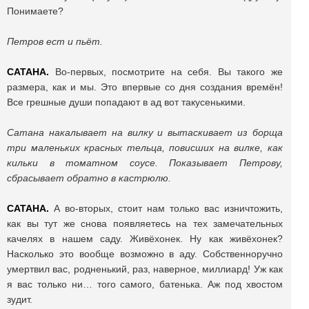
Понимаете?
Петров ест и пьёт.
САТАНА.
Во-первых, посмотрите на себя. Вы такого же
размера, как и мы. Это впервые со дня создания времён!
Все грешные души попадают в ад вот такусенькими.
Сатана накалывает на вилку и вытаскивает из борща
три маленьких красных тельца, повисших на вилке, как
кильки в томатном соусе. Показывает Петрову,
сбрасывает обратно в кастрюлю.
САТАНА.
А во-вторых, стоит нам только вас изничтожить,
как вы тут же снова появляетесь на тех замечательных
качелях в нашем саду. Живёхонек. Ну как живёхонек?
Насколько это вообще возможно в аду. Собственноручно
умертвил вас, родненький, раз, наверное, миллиард! Уж как
я вас только ни… того самого, батенька. Аж под хвостом
зудит.