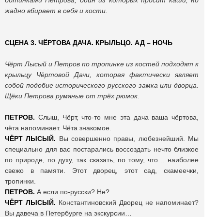
ботинками Петрова, один из которых просит каши, но
жадно вбирает в себя и кости.
СЦЕНА 3. ЧЁРТОВА ДАЧА. КРЫЛЬЦО. АД – НОЧЬ
Чёрт Лысый и Петров по тропинке из костей подходят к
крыльцу Чёртовой Дачи, которая фактически являет
собой подобие исторического русского замка или дворца.
Щёки Петрова румяные от трёх рюмок.
ПЕТРОВ.
Слыш, Чёрт, что-то мне эта дача ваша чёртова,
чёта напоминает. Чёта знакомое.
ЧЁРТ ЛЫСЫЙ.
Вы совершенно правы, любезнейший. Мы
специально для вас постарались воссоздать нечто близкое
по природе, по духу, так сказать, по тому, что… наиболее
свежо в памяти. Этот дворец, этот сад, скамеечки,
тропинки.
ПЕТРОВ.
А если по-русски? Не?
ЧЁРТ ЛЫСЫЙ.
Константиновский Дворец не напоминает?
Вы давеча в Петербурге на экскурсии…