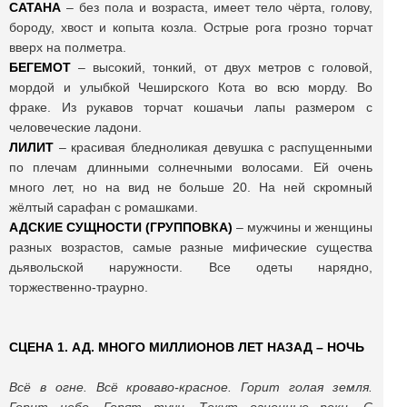
САТАНА
– без пола и возраста, имеет тело чёрта, голову,
бороду, хвост и копыта козла. Острые рога грозно торчат
вверх на полметра.
БЕГЕМОТ
– высокий, тонкий, от двух метров с головой,
мордой и улыбкой Чеширского Кота во всю морду. Во
фраке. Из рукавов торчат кошачьи лапы размером с
человеческие ладони.
ЛИЛИТ
– красивая бледноликая девушка с распущенными
по плечам длинными солнечными волосами. Ей очень
много лет, но на вид не больше 20. На ней скромный
жёлтый сарафан с ромашками.
АДСКИЕ СУЩНОСТИ (ГРУППОВКА)
– мужчины и женщины
разных возрастов, самые разные мифические существа
дьявольской наружности. Все одеты нарядно,
торжественно-траурно.
СЦЕНА 1. АД. МНОГО МИЛЛИОНОВ ЛЕТ НАЗАД – НОЧЬ
Всё в огне. Всё кроваво-красное. Горит голая земля.