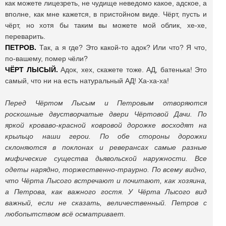
как можете лицезреть, не чудище неведомо какое, адское, а
вполне, как мне кажется, в пристойном виде. Чёрт, пусть и
чёрт, но хотя бы таким вы можете мой облик, хе-хе,
переварить.
ПЕТРОВ.
Так, а я где? Это какой-то адок? Или что? Я что,
по-вашему, помер чёли?
ЧЁРТ ЛЫСЫЙ.
Адок, хех, скажете тоже. АД, батенька! Это
самый, что ни на есть натуральный АД! Ха-ха-ха!
Перед Чёртом Лысым и Петровым отворяются
роскошные двустворчатые двери Чёртовой Дачи. По
яркой кроваво-красной ковровой дорожке восходят на
крыльцо наши герои. По обе стороны дорожки
склоняются в поклонах и реверансах самые разные
мифические существа дьявольской наружности. Все
одеты нарядно, торжественно-траурно. По всему видно,
что Чёрта Лысого встречают и почитают, как хозяина,
а Петрова, как важного гостя. У Чёрта Лысого вид
важный, если не сказать, величественный. Петров с
любопытством всё осматривает.