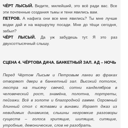
ЧЁРТ ЛЫСЫЙ.
Видите, милейший, это всё ради вас. Все
эти почтенные создания тьмы и тени явились вам.
ПЕТРОВ.
А нафига они все мне явились? Ты мне лучше
водки дай и на маршрутку посади. Мне до тёщи сегодня,
забыл?
ЧЁРТ ЛЫСЫЙ.
Да уж забудешь тут. Я это раз
двухсоттысячный слышу.
СЦЕНА 4. ЧЁРТОВА ДАЧА. БАНКЕТНЫЙ ЗАЛ. АД – НОЧЬ
Перед Чёртом Лысым и Петровым лакеи во фраках
отворяют двери в банкетный зал. Высокий потолок,
люстра на тысячу свечей, сотни канделябров в
человеческий рост, знамёна, полотна, портреты,
пейзажи. Всё в золоте и благородной гамме. Огромный
длинный стол с яствами и винами. Играет джаз из
невидимых динамиков, слышны негромкие разговоры
существ – голоса хрипящие, шипящие, сипящие,
утробные, демонические, слов не разобрать.