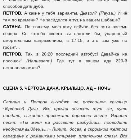
способов дать дуба.
ПЕТРОВ.
А какие у тебя варианты, Дьявол?
(Пауза.)
И чё
там по времени? Не засиделся я тут, на вашем шабаше?
САТАНА.
По вашему местному сейчас без пяти восемь
вечера. Со столба своего вы слетели бы, ударенный
смертельным напряжением, в 17:15, и это вам уже не
грозит…
ПЕТРОВ.
Так, в 20:20 последний автобус! Давай-ка на
посошок!
(Наливает.)
Где тут в вашем аду 223-й
останавливается?
СЦЕНА 5. ЧЁРТОВА ДАЧА. КРЫЛЬЦО. АД – НОЧЬ
Сатана и Петров выходят на роскошное крыльцо
Чёртовой Дачи. Вся прочая нечисть тут же, чуть
поодаль, выходит провожать дорогого гостя. Играет
песня: «Ты меня на рассвете разбудишь, проводить
необутая выйдешь…» Лилит, босая, в скромном желтом
сарафане с ромашками утирает платочком слёзы. Вся