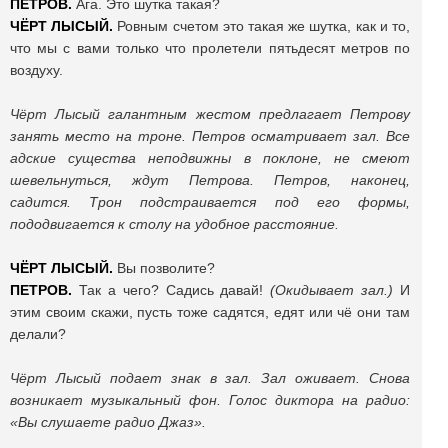
ПЕТРОВ.
Ага. Это шутка такая?
ЧЁРТ ЛЫСЫЙ.
Ровным счетом это такая же шутка, как и то,
что мы с вами только что пролетели пятьдесят метров по
воздуху.
Чёрт Лысый галантным жестом предлагает Петрову
занять место на троне. Петров осматривает зал. Все
адские существа неподвижны в поклоне, не смеют
шевельнуться, ждут Петрова. Петров, наконец,
садится. Трон подстраивается под его формы,
пододвигается к столу на удобное расстояние.
ЧЁРТ ЛЫСЫЙ.
Вы позволите?
ПЕТРОВ.
Так а чего? Садись давай!
(Окидывает зал.)
И
этим своим скажи, пусть тоже садятся, едят или чё они там
делали?
Чёрт Лысый подает знак в зал. Зал оживает. Снова
возникает музыкальный фон. Голос диктора на радио:
«Вы слушаете радио Джаз».