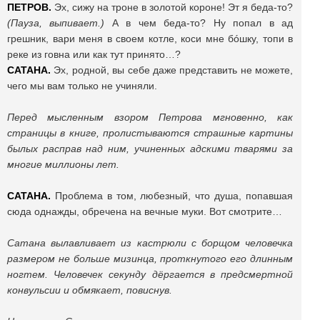
ПЕТРОВ.
Эх, сижу на троне в золотой короне! Эт я беда-то?
(Пауза, выпивает.)
А в чем беда-то? Ну попал в ад
грешник, вари меня в своем котле, коси мне бóшку, топи в
реке из говна или как тут принято…?
САТАНА.
Эх, родной, вы себе даже представить не можете,
чего мы вам только не учиняли.
Перед мысленным взором Петрова мгновенно, как
страницы в книге, пролистываются страшные картины
былых расправ над ним, учиненных адскими тварями за
многие миллионы лет.
САТАНА.
Проблема в том, любезный, что душа, попавшая
сюда однажды, обречена на вечные муки. Вот смотрите…
Сатана вылавливает из кастрюли с борщом человечка
размером не больше мизинца, проткнутого его длинным
ногтем. Человечек секунду дёргается в предсмертной
конвульсии и обмякает, повиснув.