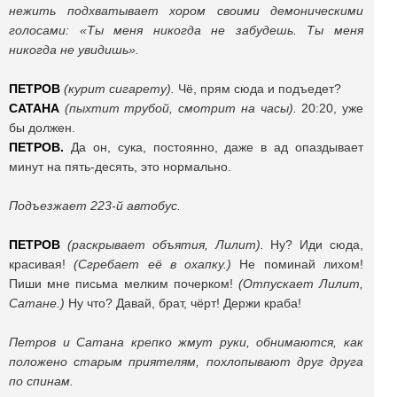
нежить подхватывает хором своими демоническими
голосами: «Ты меня никогда не забудешь. Ты меня
никогда не увидишь».
ПЕТРОВ
(курит сигарету).
Чё, прям сюда и подъедет?
САТАНА
(пыхтит трубой, смотрит на часы).
20:20, уже
бы должен.
ПЕТРОВ.
Да он, сука, постоянно, даже в ад опаздывает
минут на пять-десять, это нормально.
Подъезжает 223-й автобус.
ПЕТРОВ
(раскрывает объятия, Лилит).
Ну? Иди сюда,
красивая!
(Сгребает её в охапку.)
Не поминай лихом!
Пиши мне письма мелким почерком!
(Отпускает Лилит,
Сатане.)
Ну что? Давай, брат, чёрт! Держи краба!
Петров и Сатана крепко жмут руки, обнимаются, как
положено старым приятелям, похлопывают друг друга
по спинам.