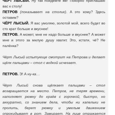
ЧЁРТ ЛЫСЫЙ.
Ну так пойдемте же! Покорно приглашаю
вас к столу!
ПЕТРОВ
(показывает на столик).
А это кому? Здесь
оставим?
ЧЁРТ ЛЫСЫЙ.
Я вас умоляю, золотой мой, всего будет во
сто крат больше и вкуснее!
ПЕТРОВ.
А может, мне не надо больше и вкуснее? А может
мне и этого за милую душу хватит. Это, кстати, чё? Не
палёнка?
Чёрт Лысый испытующе смотрит на Петрова и делает
щёлк пальцами – стол с водкой исчезает.
ПЕТРОВ.
Э! А ну-ка…
Чёрт Лысый снова щёлкает пальцами – стол
возвращается на место. Петров, не теряя времени,
наполняет рюмку до краёв с горочкой, быстро, но
аккуратно, со знанием дела, чтобы ни капельки не
пролить, берет рюмку и умелым движением
опрокидывает в рот. Замирает. На лице отражается