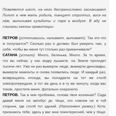
Появляется шест, на него беспрекословно заскакивает
Лилит в чем мать родила, танцует стриптиз, вися на
нём, выписывая кульбиты и паря в воздухе. В аду не
слыханы законы гравитации.
ПЕТРОВ
(успокоившись, наливает, выпивает).
Так это что
ж получается? Сколько раз я должен был умереть там, у
себя, чтобы вы меня тут столько раз приканчивали?
САТАНА
(устало).
Много, батенька. Много. За то время,
что вы сейчас у нас водку кушаете, на Земле проходят
тысячи лет. Уже не раз вымерли люди, вымерли динозавры,
вымерли мамонты и снова появились люди. И каждый раз,
возвращаясь отсюда, вы попадаете на тот же столб
электропередачи, в тот же день и в ту же минуту, когда вас
током, простите меня, фатально охерачило.
ПЕТРОВ.
Так в чем проблема, голова твоя козлиная? Сади
давай меня на автобус до тёщи, это совсем не в той
стороне, где столб тот адский.
(Наполняет рюмку.)
Хотя,
признаюсь тебе, здесь у вас мне поинтересней, чем у тёщи.