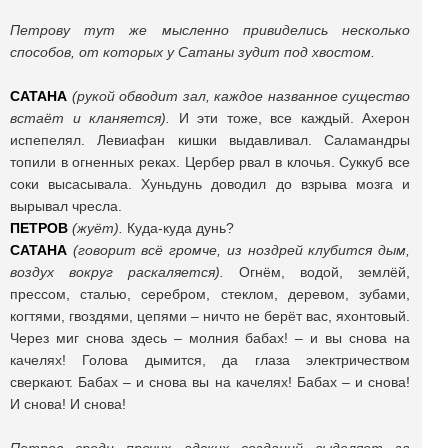
Петрову тут же мысленно привиделись несколько
способов, от которых у Сатаны зудит под хвостом.
САТАНА
(рукой обводит зал, каждое названное существо
встаёт и кланяется).
И эти тоже, все каждый. Ахерон
испепелял. Левиафан кишки выдавливал. Саламандры
топили в огненных реках. Цербер рвал в клочья. Суккуб все
соки высасывала. Хуньдунь доводил до взрыва мозга и
вырывал чресла.
ПЕТРОВ
(жуёт).
Куда-куда дунь?
САТАНА
(говорит всё громче, из ноздрей клубится дым,
воздух вокруг раскаляется).
Огнём, водой, землёй,
прессом, сталью, серебром, стеклом, деревом, зубами,
когтями, гвоздями, цепями – ничто не берёт вас, яхонтовый.
Через миг снова здесь – молния бабах! – и вы снова на
качелях! Голова дымится, да глаза электричеством
сверкают. Бабах – и снова вы на качелях! Бабах – и снова!
И снова! И снова!