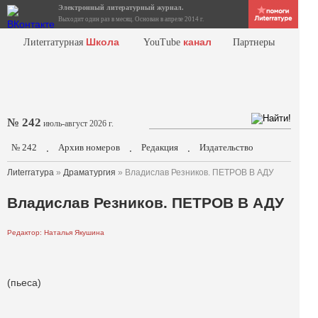
Электронный литературный журнал.
Выходит один раз в месяц. Основан в апреле 2014 г.
Школа
канал
Лиterraтурная
YouTube
Партнеры
№ 242
июль-август 2026 г.
№ 242
Архив номеров
Редакция
Издательство
.
.
.
Лиterraтура
»
Драматургия
» Владислав Резников. ПЕТРОВ В АДУ
Владислав Резников. ПЕТРОВ В АДУ
Редактор: Наталья Якушина
(пьеса)