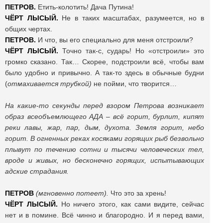
ПЕТРОВ.
Етить-колотить! Дача Путина!
ЧЁРТ ЛЫСЫЙ.
Не в таких масштабах, разумеется, но в
общих чертах.
ПЕТРОВ.
И что, вы его специально для меня отстроили?
ЧЁРТ ЛЫСЫЙ.
Точно так-с, сударь! Но «отстроили» это
громко сказано. Так… Скорее, подстроили всё, чтобы вам
было удобно и привычно. А так-то здесь в обычные будни
(
отмахивается трубкой)
не пойми, что творится…
На какие-то секунды перед взором Петрова возникает
образ всеобъемлющего АДА – всё горит, бурлит, кипят
реки лавы, жар, пар, дым, духота. Земля горит, небо
горит. В огненных реках косяками горящих рыб безвольно
плывут по течению сотни и тысячи человеческих тел,
вроде и живых, но бесконечно горящих, испытывающих
адские страдания.
ПЕТРОВ
(мгновенно потеет).
Что это за хрень!
ЧЁРТ ЛЫСЫЙ.
Но ничего этого, как сами видите, сейчас
нет и в помине. Всё чинно и благородно. И я перед вами,