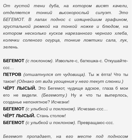
От густой тени дуба, на котором висят качели,
отделяется тонкий высокорослый силуэт. Это
БЕГЕМОТ. В лапах поднос с изящнейшим графином,
хрустальной рюмкой на тонкой ножке и блюдом, на
котором несколько кусков нарезанного черного хлеба,
колечки соленого огурца, тонкие ломтики сала, лук,
зелень.
БЕГЕМОТ
(с поклоном).
Извольте-с, батюшка-с. Откушайте-
ссс…
ПЕТРОВ
(отшатнулся от чудовища).
Ты ж ёпта! Что ты
такое!
(Однако от вида угощения у него текут слюнки.)
ЧЁРТ ЛЫСЫЙ.
Это Бегемот, чудище адское, глаза б мои
его не видели.
(Бегемоту.)
Ну и что ты выперлось,
созданье непонятное? Исчезни!
БЕГЕМОТ
(с улыбкой и поклоном).
Исчезаю-ссс…
ЧЁРТ ЛЫСЫЙ.
Стань столом!
БЕГЕМОТ
(с улыбкой и поклоном).
Превращаюс-ссс.
Бегемот пропадает, на его месте под подносом