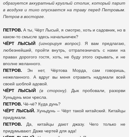
образуется аккуратный круглый столик, который парит
в воздухе и тихо опускается на траву перед Петровым.
Петров в восторге.
ПЕТРОВ.
А ты, Чёрт Лысый, я смотрю, хоть и садовник, но в
каком-то смысле здесь начальничек?
ЧЁРТ ЛЫСЫЙ
(игнорируя вопрос).
Я вам предлагаю,
любезнейший, пройти внутрь, оттрапезничать с нами на
правах дорогого гостя, хоть, не буду этого скрывать, и не
вполне желанного.
ПЕТРОВ.
Эн нет, Чёртова Морда, сам говоришь,
нежеланного. А вдруг вы меня отравить надумали всей
своей шоблой адовой.
ЧЁРТ ЛЫСЫЙ
(в сторону).
Дык пробовали, разорви
Хуньдунь мои чресла.
ПЕТРОВ.
Чё-чё? Куда дунь?
ЧЁРТ ЛЫСЫЙ.
Хуньдунь – Чёрт такой китайский. Китайцы
придумали.
ПЕТРОВ.
Да, китайцы дают джазу. Чего только не
придумывают. Даже чертей для ада!