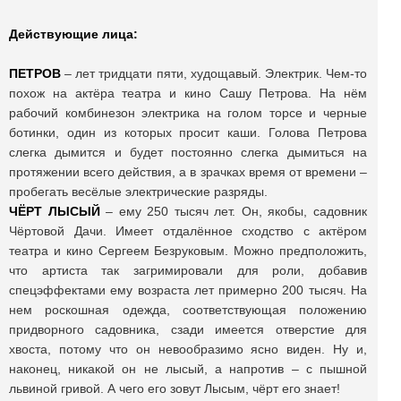
Действующие лица:
ПЕТРОВ
– лет тридцати пяти, худощавый. Электрик. Чем-то
похож на актёра театра и кино Сашу Петрова. На нём
рабочий комбинезон электрика на голом торсе и черные
ботинки, один из которых просит каши. Голова Петрова
слегка дымится и будет постоянно слегка дымиться на
протяжении всего действия, а в зрачках время от времени –
пробегать весёлые электрические разряды.
ЧЁРТ ЛЫСЫЙ
– ему 250 тысяч лет. Он, якобы, садовник
Чёртовой Дачи. Имеет отдалённое сходство с актёром
театра и кино Сергеем Безруковым. Можно предположить,
что артиста так загримировали для роли, добавив
спецэффектами ему возраста лет примерно 200 тысяч. На
нем роскошная одежда, соответствующая положению
придворного садовника, сзади имеется отверстие для
хвоста, потому что он невообразимо ясно виден. Ну и,
наконец, никакой он не лысый, а напротив – с пышной
львиной гривой. А чего его зовут Лысым, чёрт его знает!