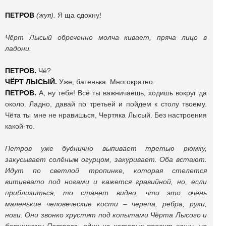
ПЕТРОВ
(жуя).
Я ща сдохну!
Чёрт Лысый обреченно молча кивает, пряча лицо в
ладони.
ПЕТРОВ.
Чё?
ЧЁРТ ЛЫСЫЙ.
Уже, батенька. Многократно.
ПЕТРОВ.
А, ну тебя! Всё ты важничаешь, ходишь вокруг да
около. Ладно, давай по третьей и пойдем к столу твоему.
Чёта ты мне не нравишься, Чертяка Лысый. Без настроения
какой-то.
Петров уже буднично выпивает третью рюмку,
закусывает солёным огурцом, закуривает. Оба встают.
Идут по светлой тропинке, которая стелется
витиевато под ногами и кажется гравийной, но, если
приблизиться, то станет видно, что это очень
маленькие человеческие кости – черепа, ребра, руки,
ноги. Они звонко хрустят под копытами Чёрта Лысого и