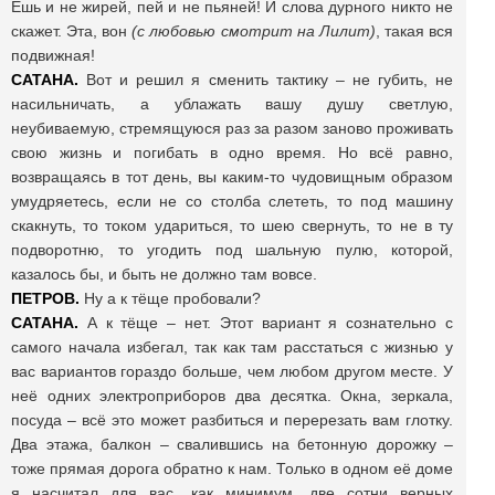
Ешь и не жирей, пей и не пьяней! И слова дурного никто не
скажет. Эта, вон
(с любовью смотрит на Лилит)
, такая вся
подвижная!
САТАНА.
Вот и решил я сменить тактику – не губить, не
насильничать, а ублажать вашу душу светлую,
неубиваемую, стремящуюся раз за разом заново проживать
свою жизнь и погибать в одно время. Но всё равно,
возвращаясь в тот день, вы каким-то чудовищным образом
умудряетесь, если не со столба слететь, то под машину
скакнуть, то током удариться, то шею свернуть, то не в ту
подворотню, то угодить под шальную пулю, которой,
казалось бы, и быть не должно там вовсе.
ПЕТРОВ.
Ну а к тёще пробовали?
САТАНА.
А к тёще – нет. Этот вариант я сознательно с
самого начала избегал, так как там расстаться с жизнью у
вас вариантов гораздо больше, чем любом другом месте. У
неё одних электроприборов два десятка. Окна, зеркала,
посуда – всё это может разбиться и перерезать вам глотку.
Два этажа, балкон – свалившись на бетонную дорожку –
тоже прямая дорога обратно к нам. Только в одном её доме
я насчитал для вас, как минимум, две сотни верных