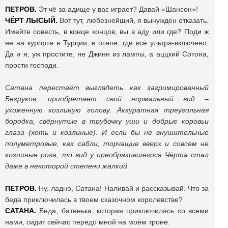
ПЕТРОВ.
Эт чё за адище у вас играет? Давай «Шансон»!
ЧЁРТ ЛЫСЫЙ.
Вот тут, любезнейший, я вынужден отказать.
Имейте совесть, в конце концов, вы в аду или где? Поди ж
не на курорте в Турции, в отеле, где всё ультра-включено.
Да и я, уж простите, не Джинн из лампы, а аццкий Сотона,
прости господи.
Сатана перестаёт выглядеть как загримированный
Безруков, приобретает свой нормальный вид –
ухоженную козлиную голову. Аккуратная треугольная
бородка, свёрнутые в трубочку уши и добрые коровьи
глаза (хоть и козлиные). И если бы не внушительные
полуметровые, как сабли, торчащие вверх и совсем не
козлиные рога, то вид у преобразившегося Чёрта стал
даже в некоторой степени жалкий.
ПЕТРОВ.
Ну, ладно, Сатана! Наливай и рассказывай. Что за
беда приключилась в твоем сказочном королевстве?
САТАНА.
Беда, батенька, которая приключилась со всеми
нами, сидит сейчас передо мной на моём троне.