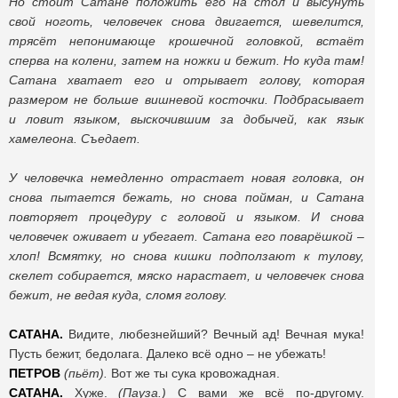
Но стоит Сатане положить его на стол и высунуть
свой ноготь, человечек снова двигается, шевелится,
трясёт непонимающе крошечной головкой, встаёт
сперва на колени, затем на ножки и бежит. Но куда там!
Сатана хватает его и отрывает голову, которая
размером не больше вишневой косточки. Подбрасывает
и ловит языком, выскочившим за добычей, как язык
хамелеона. Съедает.
У человечка немедленно отрастает новая головка, он
снова пытается бежать, но снова пойман, и Сатана
повторяет процедуру с головой и языком. И снова
человечек оживает и убегает. Сатана его поварёшкой –
хлоп! Всмятку, но снова кишки подползают к тулову,
скелет собирается, мяско нарастает, и человечек снова
бежит, не ведая куда, сломя голову.
САТАНА.
Видите, любезнейший? Вечный ад! Вечная мука!
Пусть бежит, бедолага. Далеко всё одно – не убежать!
ПЕТРОВ
(пьёт).
Вот же ты сука кровожадная.
САТАНА.
Хуже.
(Пауза.)
С вами же всё по-другому.