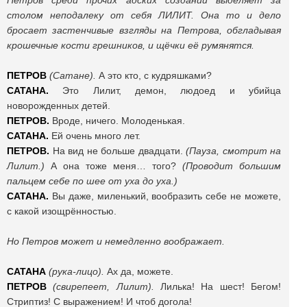
Петров среди прочих адских созданий выделяет за
столом неподалеку от себя ЛИЛИТ. Она то и дело
бросает застенчивые взгляды на Петрова, обгладывая
крошечные кости грешников, и щёчки её румянятся.
ПЕТРОВ
(Сатане).
А это кто, с кудряшками?
САТАНА.
Это Лилит, демон, людоед и убийца
новорожденных детей.
ПЕТРОВ.
Вроде, ничего. Молоденькая.
САТАНА.
Ей очень много лет.
ПЕТРОВ.
На вид не больше двадцати.
(Пауза, смотрит на
Лилит.)
А она тоже меня… того?
(Проводит большим
пальцем себе по шее от уха до уха.)
САТАНА.
Вы даже, миленький, вообразить себе не можете,
с какой изощрённостью.
Но Петров может и немедленно воображает.
САТАНА
(рука-лицо).
Ах да, можете.
ПЕТРОВ
(свирепеет, Лилит).
Лилька! На шест! Бегом!
Стриптиз! С выражением! И чтоб догола!