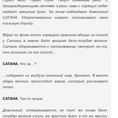
Горит небо. Горят тучи. Текут огненные реки. С
душераздирающими воплями в реки лавы с горящих небес
падают грешные души. За этим наблюдает довольный
САТАНА. Удовлетворенно кивает, поглаживает свою
козлиную бороду.
Вдруг на фоне этого горящего красного адища за спиной
у Сатаны в землю бьёт мощная бело-голубая молния.
Сатана оборачивается
и непонимающе смотрит на то,
что возникло за его спиной…
САТАНА.
Что за…?
…собирает из воздуха огненный шар, бросает. В месте
удара молнии происходит взрыв, который рассеивает
пепел.
САТАНА.
Так-то лучше.
Довольный, отворачивается, но тут же снова бело-
голубая молния столь же яростно бьёт в то же место.