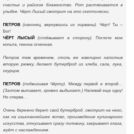
счастье и райское блаженство. Рот растягивается в
улыбке. Чёрт Лысый смотрит на это скептически.
ПЕТРОВ
(наконец, вернувшись из нирваны).
Чёрт! Ты –
Бог!
ЧЁРТ ЛЫСЫЙ
(сплёвывает в сторону).
Поглоти мои
копыта, геенна огненная.
Петров тем временем, столь же ювелирно наполнив
вторую рюмку, делает бутерброд из хлеба, сала, лука,
огурцов.
ПЕТРОВ
(подмигивая Чёрту).
Между первой и второй…
(Залпом выпивает, громко выдыхает.)
Наливай еще одну!
Но сперва…
Очень бережно берет свой бутерброд, смотрит на него,
как на изысканнейшее яство, произведение кулинарного
искусства, откусывает сразу половину, закрывает глаза,
жуёт с наслаждением.