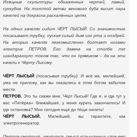
Изящные скульптуры обнаженных чертей, ламий,
суккубов. На толстой ветви векового дуба висит пара
качелей на докрасна раскалённых цепях.
На одних качелях сидит ЧЁРТ ЛЫСЫЙ. Со значимостью
посасывает трубку, пуская сизый дым изо рта и ноздрей.
На вторых качелях легкомысленно болтает ногами
электрик ПЕТРОВ. Его давеча на столбе лэп
шандарахнуло током так, что он прямиком – да на эти
качели к Чёрту Лысому.
ЧЁРТ ЛЫСЫЙ
(посасывая трубку).
И всё же, милейший,
ума не приложу, как вы оказались в этом богом забытом
месте.
ПЕТРОВ.
Это ты скажи мне, Чёрт Лысый! Где я, и где тут у
вас «Пятёрка» ближайшая, у меня курить закончилось! И
где остановка? Мне сегодня ещё до тёщи пилить!
ЧЁРТ ЛЫСЫЙ.
Милейший, вы тарахтите, как
электрогенератор.
Петров смотрит, хмурится, смысл услышанных слов ему