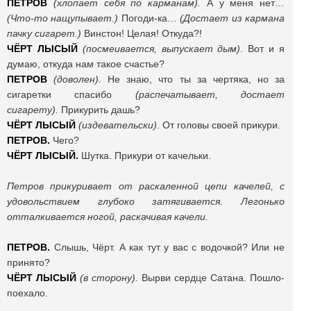
ПЕТРОВ
(хлопает себя по карманам).
А у меня нет…
(Что-то нащупывает.)
Погоди-ка…
(Достает из кармана
пачку сигарет.)
Винстон! Целая! Откуда?!
ЧЁРТ ЛЫСЫЙ
(посмеивается, выпускает дым)
. Вот и я
думаю, откуда нам такое счастье?
ПЕТРОВ
(доволен).
Не знаю, что ты за чертяка, но за
сигаретки спасибо
(распечатывает, достает
сигарету).
Прикурить дашь?
ЧЁРТ ЛЫСЫЙ
(издевательски)
. От головы своей прикури.
ПЕТРОВ.
Чего?
ЧЁРТ ЛЫСЫЙ.
Шутка. Прикури от качельки.
Петров прикуривает от раскаленной цепи качелей, с
удовольствием глубоко затягивается. Легонько
отталкивается ногой, раскачивая качели.
ПЕТРОВ.
Слышь, Чёрт. А как тут у вас с водочкой? Или не
принято?
ЧЁРТ ЛЫСЫЙ
(в сторону).
Вырви сердце Сатана. Пошло-
поехало.