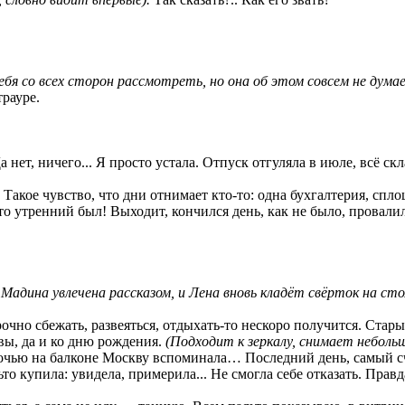
себя со всех сторон рассмотреть, но она об этом совсем не дума
рауре.
 нет, ничего... Я просто устала. Отпуск отгуляла в июле, всё с
. Такое чувство, что дни отнимает кто-то: одна бухгалтерия, сп
что утренний был! Выходит, кончился день, как не было, провали
о Мадина увлечена рассказом, и Лена вновь кладёт свёрток на сто
но сбежать, развеяться, отдыхать-то нескоро получится. Стары
вы, да и ко дню рождения.
(Подходит к зеркалу, снимает неболь
очью на балконе Москву вспоминала… Последний день, самый с
то купила: увидела, примерила... Не смогла себе отказать. Правд