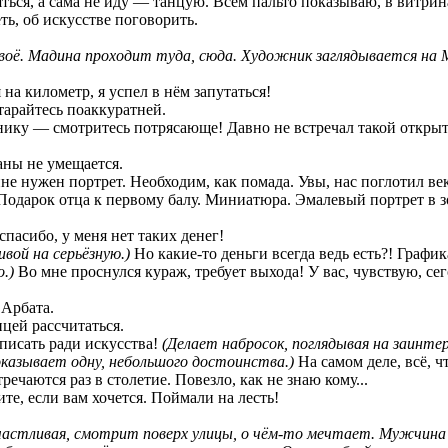
ться, а сама не иду — танцую. Всем пальто показываю, в витрин
ь, об искусстве поговорить.
оё. Мадина проходит туда, сюда. Художник заглядывается на М
на километр, я успел в нём запутаться!
тарайтесь поаккуратней.
жнику — смотритесь потрясающе! Давно не встречал такой откры
аны не умещается.
не нужен портрет. Необходим, как помада. Увы, нас поглотил в
 Подарок отца к первому балу. Миниатюра. Эмалевый портрет в з
, спасибо, у меня нет таких денег!
вой на серьёзную.)
Но какие-то деньги всегда ведь есть?! Графи
о.)
Во мне проснулся кураж, требует выхода! У вас, чувствую, се
 Арбата.
цей рассчитаться.
 писать ради искусства!
(Делает набросок, поглядывая на заинте
казывает одну, небольшого достоинства.)
На самом деле, всё, ч
ечаются раз в столетие. Повезло, как не знаю кому...
те, если вам хочется. Поймали на лесть!
астливая, смотрит поверх улицы, о чём-то мечтает. Мужчина 