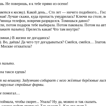
шь. Не поверишь, я к тебе прямо из осени!
яется к косяку)
. Какой день... Сто лет — ничего подобного... Гос
ная! Лучше скажи, куда пропасть умудрилась? Ключи на столе, в
? Умница телефон, вовремя разрядился. Томишься давно?
ли, потом подарок тебе выбирала. Потом паковала. Потом на авт
ёгивает пальто)
. Прелесть какая! Что там внутри?
омнив.)
В жизни не догадаюсь!
)
. Во, даёшь! Да чего тут догадываться? Смейся, смейся… Златовл
в Москве отхватила?
т пальто.
 на такси едешь!
т на вешалку. Задумчиво собирает с него жёлтые берёзовые лист
ё округлые стройные формы.
мне помогал…
поймала, чтобы скорее... Упала? Ну да, можно и так сказать.
 словно видит впервые).
Так сказать?.. Как его звать?