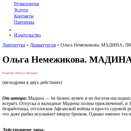
Редколлегия
Услуги
Контакты
Партнеры
.
Издательство
Лиterraтура
»
Драматургия
» Ольга Немежикова. МАДИНА, 
Ольга Немежикова. МАДИН
Редактор: Наталья Якушина
(мелодрама в двух действиях)
От автора
:
Мадина — не бизнес-вумен и не богатая наследница
всерьёз. Отпуска и выходные Мадины полны приключений, и Зла
безработицы, отголосков Афганской войны и просто суровой ре
что даже рыбка всплывает кверху брюхом. Однако именно эта и
Действующие лица: