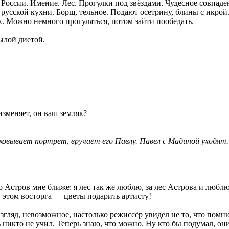
оссии. Имение. Лес. Прогулки под звёздами. Чудесное совпадени
русской кухни. Борщ, тельное. Подают осетрину, блины с икрой
. Можно немного прогуляться, потом зайти пообедать.
ылой диетой.
изменяет, он ваш земляк?
овывает портрет, вручает его Павлу. Павел с Мадиной уходят.
 Астров мне ближе: я лес так же люблю, за лес Астрова и люблю,
в этом восторга — цветы подарить артисту!
ляд, невозможное, настолько режиссёр увидел не то, что помню
ть никто не учил. Теперь знаю, что можно. Ну кто бы подумал, они