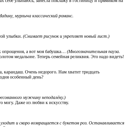
ах себе улыбаюсь, занесла поклажу в гостиницу и прямиком на
адину, мурлыча классический романс.
той улыбки.
(Снимает рисунок и укрепляет новый лист.)
ек опрощения, а вот моя бабушка…
(Многозначительная пауза.
олотом медальоне. Теперь семейная реликвия. Это надо видеть!
ка, карандаш. Очень недорого. Нам хватит тридцать
годня особенный день?
ресованного мужчину неподалёку.)
то могу. Даже из любви к искусству.
уходит и скоро возвращается с букетом роз. Останавливается