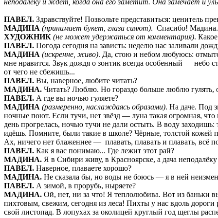
неподалёку и ждёт, когда она его заметит. Она замечает и ул
ПАВЕЛ.
Здравствуйте! Позвольте представиться: ценитель пре
МАДИНА
(принимает букет, глаза сияют)
. Спасибо! Мадина.
ХУДОЖНИК
(не может удержаться от комментария)
. Како
ПАВЕЛ.
Погода сегодня на зависть: неделю нас заливали дожди
МАДИНА
(искренне, живо)
. Да, стою и небом любуюсь: отмыто
мне нравится. Звук дождя о зонтик всегда особенный — небо ст
от чего не сбежишь...
ПАВЕЛ.
Вы, наверное, любите читать?
МАДИНА.
Читать? Люблю. Но гораздо больше люблю гулять, 
ПАВЕЛ.
А где вы ночью гуляете?
МАДИНА
(размеренно, наслаждаясь образами)
. На даче. Под 
ночные поют. Если тучи, нет звёзд — луна такая огромная, что
день прогрелась, ночью тучи не дали остыть. В воду заходишь: 
идёшь. Помните, были такие в школе? Чёрные, толстой кожей п
Ах, ничего нет блаженнее — плавать, плавать и плавать, всё по
ПАВЕЛ.
Как я вас понимаю... Где лежит этот рай?
МАДИНА.
Я в Сибири живу, в Красноярске, а дача неподалёку 
ПАВЕЛ.
Наверное, плаваете хорошо?
МАДИНА.
Не сказала бы, но воды не боюсь — я в ней неизм
ПАВЕЛ.
А зимой, в прорубь, ныряете?
МАДИНА.
Ой, нет, ни за что! Я теплолюбива. Вот из баньки 
пихтовым, свежим, сегодня из леса! Пихты у нас вдоль дороги р
свой листопад. В лопухах за околицей круглый год щеглы расп