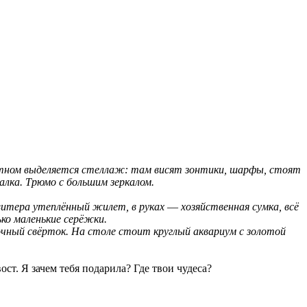
пятном выделяется стеллаж: там висят зонтики, шарфы, стоят
алка. Трюмо с большим зеркалом.
свитера утеплённый жилет, в руках
—
хозяйственная сумка, всё
ько маленькие серёжки.
очный свёрток. На столе стоит круглый аквариум с золотой
ст. Я зачем тебя подарила? Где твои чудеса?