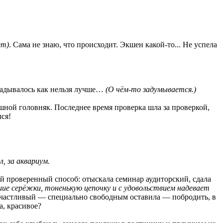
ет)
. Сама не знаю, что происходит. Экшен какой-то... Не успела
кладывалось как нельзя лучше…
(О чём-то задумывается.)
лошной головняк. Последнее время проверка шла за проверкой,
лся!
л, за аквариум.
й проверенный способ: отыскала семинар аудиторский, сдала
шие серёжки, тоненькую цепочку и с удовольствием надевает
частливый — специально свободным оставила — побродить, в
а, красивое?