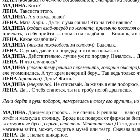
МАДИНА.
Кого?
ЛЕНА.
Таксиста этого.
МАДИНА.
А я откуда знаю?
ЛЕНА.
Мата Хари... Да ты с ума сошла! Что на тебя нашло?
МАДИНА
(ходит взад-вперёд по комнате, привычно позволяя 
приехать, в себя прийти — попала на кладбище… Видишь, я в т
ЛЕНА.
Какое кладбище?
МАДИНА
(низким похолодевшим голосом)
. Бадалык.
ЛЕНА.
Слушай, давай по порядку, а то каша какая-то.
МАДИНА.
Действительно, лучше уж по порядку. Началось… Да
ЛЕНА.
И что случилось?
МАДИНА
(словно тему решила переменить, говорит быстро)
еле угомонились. А тут крем вечерний беру... Так ведь только 
ЛЕНА
(иронично)
. День? Жизнь!
МАДИНА
(энергично)
. Не списывай. За жизнь я ещё поборюсь.
ЛЕНА.
Да… С тебя станется, ты и в гробу ногой дрыгнешь.
Лена берёт в руки подарок, намереваясь к слову его вручить, н
МАДИНА.
Дойдём до гробов… Не спеши. Я решила — надо сроч
отчёт и махнула в столицу. Вроде как подарок от фирмы за бит
жемчужные бусы, серьги, перстень. Мечтательно.)
Сегодня н
магазины зайти, может, сходить в музей или театр. Сначала паль
ЛЕНА.
Да... пальто шикарное.