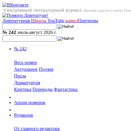
Электронный литературный журнал.
Выходит один раз в месяц. Осно
Лиterraтурная
Школа
YouTube
канал
Партнеры
№ 242
июль-август 2026 г.
№ 242
Весь номер
Актуальное
Поэзия
Проза
Драматургия
Критика
Переводы
Фантастика
.
Архив номеров
.
Редакция
От главного редактора