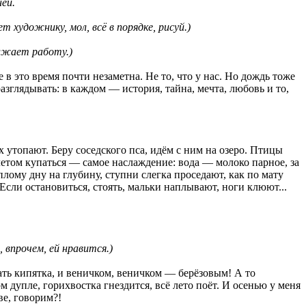
ей.
т художнику, мол, всё в порядке, рисуй.)
олжает работу.)
 в это время почти незаметна. Не то, что у нас. Но дождь тоже
азглядывать: в каждом — история, тайна, мечта, любовь и то,
ах утопают. Беру соседского пса, идём с ним на озеро. Птицы
летом купаться — самое наслаждение: вода — молоко парное, за
плому дну на глубину, ступни слегка проседают, как по мату
сли остановиться, стоять, мальки наплывают, ноги клюют...
 впрочем, ей нравится.)
дать кипятка, и веничком, веничком — берёзовым! А то
м дупле, горихвостка гнездится, всё лето поёт. И осенью у меня
ве, говорим?!