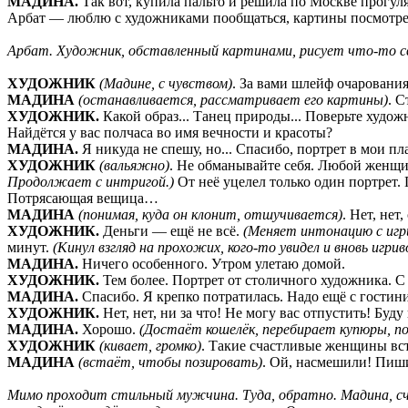
МАДИНА.
Так вот, купила пальто и решила по Москве прогуля
Арбат — люблю с художниками пообщаться, картины посмотрет
Арбат. Художник, обставленный картинами, рисует что-то св
ХУДОЖНИК
(Мадине, с чувством)
. За вами шлейф очарования 
МАДИНА
(останавливается, рассматривает его картины)
. С
ХУДОЖНИК.
Какой образ... Танец природы... Поверьте худо
Найдётся у вас полчаса во имя вечности и красоты?
МАДИНА.
Я никуда не спешу, но... Спасибо, портрет в мои пл
ХУДОЖНИК
(вальяжно)
. Не обманывайте себя. Любой женщи
Продолжает с интригой.)
От неё уцелел только один портрет.
Потрясающая вещица…
МАДИНА
(понимая, куда он клонит, отшучивается)
. Нет, нет
ХУДОЖНИК.
Деньги — ещё не всё.
(Меняет интонацию с игри
минут.
(Кинул взгляд на прохожих, кого-то увидел и вновь игрив
МАДИНА.
Ничего особенного. Утром улетаю домой.
ХУДОЖНИК.
Тем более. Портрет от столичного художника. С
МАДИНА.
Спасибо. Я крепко потратилась. Надо ещё с гостини
ХУДОЖНИК.
Нет, нет, ни за что! Не могу вас отпустить! Буду
МАДИНА.
Хорошо.
(Достаёт кошелёк, перебирает купюры, по
ХУДОЖНИК
(кивает, громко)
. Такие счастливые женщины встр
МАДИНА
(встаёт, чтобы позировать)
. Ой, насмешили! Пиши
Мимо проходит стильный мужчина. Туда, обратно. Мадина, сч