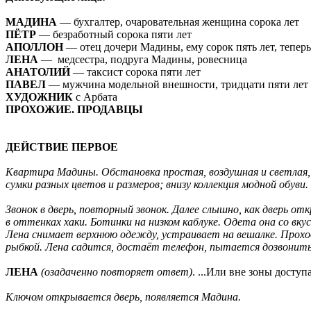
МАДИНА
— бухгалтер, очаровательная женщина сорока лет
ПЁТР
— безработный сорока пяти лет
АПОЛЛОН
— отец дочери Мадины, ему сорок пять лет, тепер
ЛЕНА
— медсестра, подруга Мадины, ровесница
АНАТОЛИЙ
— таксист сорока пяти лет
ПАВЕЛ
— мужчина модельной внешности, тридцати пяти лет
ХУДОЖНИК
с Арбата
ПРОХОЖИЕ. ПРОДАВЦЫ
ДЕЙСТВИЕ ПЕРВОЕ
Квартира Мадины. Обстановка простая, воздушная и светлая,
сумки разных цветов и размеров; внизу коллекция модной обув
Звонок в дверь, повторный звонок. Далее слышно, как дверь о
в оттенках хаки. Ботинки на низком каблуке. Одета она со
вку
Лена снимает верхнюю одежду, устраивает на вешалке. Проход
рыбкой. Лена садится, достаёт телефон, пытается дозвонит
ЛЕНА
(озадаченно повторяет ответ)
. ...Или вне зоны доступ
Ключом открывается дверь, появляется Мадина.