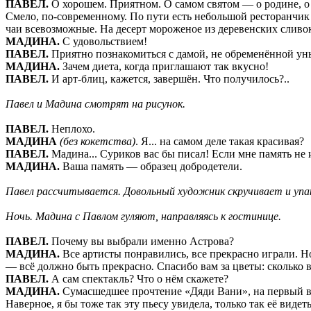
ПАВЕЛ.
О хорошем. Приятном. О самом святом — о родине, о Р
Смело, по-современному. По пути есть небольшой ресторанчик 
чаи всевозможные. На десерт мороженое из деревенских сливок
МАДИНА.
С удовольствием!
ПАВЕЛ.
Приятно познакомиться с дамой, не обременённой ун
МАДИНА.
Зачем диета, когда приглашают так вкусно!
ПАВЕЛ.
И арт-блиц, кажется, завершён. Что получилось?..
Павел и Мадина смотрят на рисунок.
ПАВЕЛ.
Неплохо.
МАДИНА
(без кокетства)
. Я... на самом деле такая красивая?
ПАВЕЛ.
Мадина... Суриков вас бы писал! Если мне память не 
МАДИНА.
Ваша память — образец добродетели.
Павел рассчитывается. Довольный художник скручивает и упак
Ночь. Мадина с Павлом гуляют, направляясь к гостинице.
ПАВЕЛ.
Почему вы выбрали именно Астрова?
МАДИНА.
Все артисты понравились, все прекрасно играли. Но
— всё должно быть прекрасно
.
Спасибо вам за цветы: сколько 
ПАВЕЛ.
А сам спектакль? Что о нём скажете?
МАДИНА.
Сумасшедшее прочтение «Дяди Вани», на первый взг
Наверное, я бы тоже так эту пьесу увидела, только так её виде