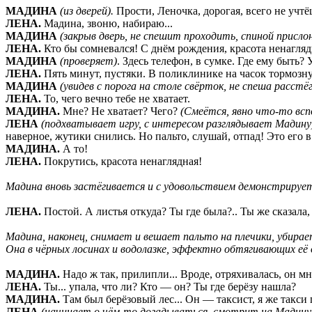
МАДИНА
(из дверей).
Прости, Леночка, дорогая, всего не учтё
ЛЕНА.
Мадина, звоню, набираю...
МАДИНА
(закрыв дверь, не спешит проходить, спиной прислон
ЛЕНА.
Кто бы сомневался! С днём рождения, красота ненагляд
МАДИНА
(проверяет)
. Здесь телефон, в сумке. Где ему быть
ЛЕНА.
Пять минут, пустяки. В поликлинике на часок тормозну
МАДИНА
(увидев с порога на столе свёрток, не спеша расст
ЛЕНА.
То, чего вечно тебе не хватает.
МАДИНА.
Мне? Не хватает? Чего?
(Смеётся, явно что-то всп
ЛЕНА
(подхватывает игру, с интересом разглядывает Мадину
наверное, жутики снились. Но пальто, слушай, отпад! Это его 
МАДИНА.
А то!
ЛЕНА.
Покрутись, красота ненаглядная!
Мадина вновь застёгивается и с удовольствием демонстрируе
ЛЕНА.
Постой. А листья откуда? Ты где была?.. Ты же сказала,
Мадина, наконец, снимает и вешает пальто на плечики, убирае
Она в чёрных лосинах и водолазке, эффектно обтягивающих е
МАДИНА.
Надо ж так, прилипли... Вроде, отряхивалась, он 
ЛЕНА.
Ты... упала, что ли? Кто — он? Ты где берёзу нашла?
МАДИНА.
Там был берёзовый лес... Он — таксист, я же такси 
ЛЕНА
(начинает о чём-то догадываться, смотрит на Мадину,