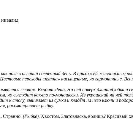
ь инвалид
 как поле в осенний солнечный день. В прихожей живописным 
и. Цветовые переходы «пятна» насыщенные, но гармоничные. Веш
ткрывается ключом. Входит Лена. На ней поверх длинной юбки и 
сом, но выглядит как-то по-монашески. Из украшений на ней тол
ит к столу, вынимает из сумки и кладёт на него ключи и подар
ься, рассматривает рыбку.
а. Странно.
(Рыбке).
Хвостом, Златовласка, водишь? Красивый хво