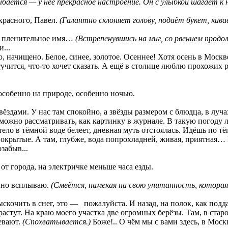
ыбается — у неё прекрасное настроение. Он с улыбкой шагает к н
красного, Павел.
(Галантно склоняет голову, подаёт букет, кивае
е пленительное имя…
(Встрепенувшись на миг, со рвением прод
...
, начищено. Белое, синее, золотое. Осеннее! Хотя осень в Москве
учится, что-то хочет сказать. А ещё в столице люблю прохожих р
особенно на природе, особенно ночью.
звёздами. У нас там спокойно, а звёзды размером с блюдца, в луч
 можно рассматривать, как картинку в журнале. В такую погоду 
тело в тёмной воде белеет, дневная муть отстоялась. Идёшь по тё
окрытые. А там, глубже, вода попрохладней, живая, приятная… Е
забыв...
от города, на электричке меньше часа езды.
енно всплываю.
(Смеётся, намекая на свою упитанность, которая,
выскочить в снег, это — пожалуйста. И назад, на полок, как под
астут. На краю моего участка две огромных берёзы. Там, в старо
евают.
(Спохватывается.)
Боже!.. О чём мы с вами здесь, в Моск