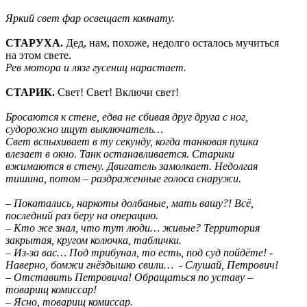
Яркий свет фар освещает комнату.
СТАРУХА.
Дед, нам, похоже, недолго осталось мучиться
на этом свете.
Рев мотора и лязг гусениц нарастает.
СТАРИК.
Свет! Свет! Включи свет!
Бросаются к стене, едва не сбивая друг друга с ног,
судорожно ищут выключатель…
Свет вспыхивает в ту секунду, когда танковая пушка
влезает в окно. Танк останавливается. Старики
вжимаются в стену. Двигатель замолкает. Недолгая
тишина, потом – раздраженные голоса снаружи.
– Покатались, наркоты долбаные, мать вашу?! Всё,
последний раз беру на операцию.
– Кто же знал, что тут люди… живые? Территория
закрытая, кругом колючка, таблички.
– Из-за вас… Под трибунал, то есть, под суд пойдёте! -
Наверно, бомжи гнёздышко свили… - Слушай, Петрович!
– Отставить Петровича! Обращаться по уставу –
товарищ комиссар!
– Ясно, товарищ комиссар.