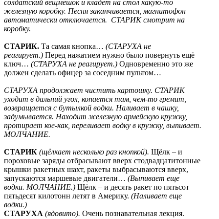
солдатский вещмешок и кладет на стол какую-то
железную коробку. Песня заканчивается, магнитофон
автоматически отключается. СТАРИК смотрит на
коробку.
СТАРИК.
Та самая кнопка…
(СТАРУХА не
реагирует.)
Перед нажатием нужно было повернуть ещё
ключ…
(СТАРУХА не реагирует.)
Одновременно это же
должен сделать офицер за соседним пультом…
СТАРУХА продолжает чистить картошку. СТАРИК
уходит в дальний угол, копается там, чем-то гремит,
возвращается с бутылкой водки. Наливает в чашку,
задумывается. Находит железную армейскую кружку,
протирает кое-как, переливает водку в кружку, выпивает.
МОЛЧАНИЕ.
СТАРИК
(щёлкает несколько раз кнопкой).
Щёлк – и
пороховые заряды отбрасывают вверх стодвадцатитонные
крышки ракетных шахт, ракеты выбрасываются вверх,
запускаются маршевые двигатели…
(Выпивает еще
водки. МОЛЧАНИЕ.)
Щёлк – и десять ракет по пятьсот
пятьдесят килотонн летят в Америку.
(Наливает еще
водки.)
СТАРУХА
(ядовито).
Очень познавательная лекция.