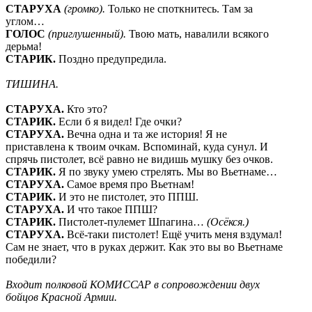
СТАРУХА
(громко).
Только не споткнитесь. Там за
углом…
ГОЛОС
(приглушенный).
Твою мать, навалили всякого
дерьма!
СТАРИК.
Поздно предупредила.
ТИШИНА.
СТАРУХА.
Кто это?
СТАРИК.
Если б я видел! Где очки?
СТАРУХА.
Вечна одна и та же история! Я не
приставлена к твоим очкам. Вспоминай, куда сунул. И
спрячь пистолет, всё равно не видишь мушку без очков.
СТАРИК.
Я по звуку умею стрелять. Мы во Вьетнаме…
СТАРУХА.
Самое время про Вьетнам!
СТАРИК.
И это не пистолет, это ППШ.
СТАРУХА.
И что такое ППШ?
СТАРИК.
Пистолет-пулемет Шпагина…
(Осёкся.)
СТАРУХА.
Всё-таки пистолет! Ещё учить меня вздумал!
Сам не знает, что в руках держит. Как это вы во Вьетнаме
победили?
Входит полковой КОМИССАР в сопровождении двух
бойцов Красной Армии.