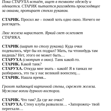
Пока СТАРУХА встаёт, ищет в темноте одежду и
одевается. СТАРИК пытается разглядеть происходящее
за окнами, протирает стекло рукавом.
СТАРИК.
Просил же – помой хоть одно окно. Ничего не
разглядеть.
Лязг железа нарастает. Яркий свет ослепляет
СТАРИКА.
СТАРИК
(шарит по столу руками).
Куда очки
подевались, чёрт бы их подрал? Мать, ты чтонибудь там
видишь? Нет, этого не может быть…
СТАРУХА
(смотрит в окно).
Танк какой-то.
СТАРИК.
Какой танк?
СТАРУХА.
Откуда мне знать – какой! Я в танках не
разбираюсь, это ты у нас великий военспец…
СТАРИК.
Нашла время...
Грохот падающей кирпичной стены, скрежет железа.
Мужские вопли дурного восторга.
СТАРИК.
Что там? Да где же очки?
СТАРУХА.
Стену клуба развалили… «Запорожец» твой
переехали…