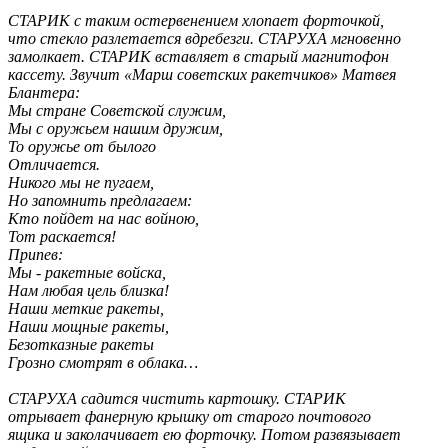
СТАРИК с таким остервенением хлопает форточкой,
что стекло разлетается вдребезги. СТАРУХА мгновенно
замолкает. СТАРИК вставляет в старый магнитофон
кассету. Звучит «Марш советских ракетчиков» Матвея
Блантера:
Мы стране Советской служим,
Мы с оружьем нашим дружим,
То оружье от былого
Отличается.
Никого мы не пугаем,
Но запомнить предлагаем:
Кто пойдет на нас войною,
Тот раскается!
Припев:
Мы - ракетные войска,
Нам любая цель близка!
Наши меткие ракеты,
Наши мощные ракеты,
Безотказные ракеты
Грозно смотрят в облака…
СТАРУХА садится чистить картошку. СТАРИК
отрывает фанерную крышку от старого почтового
ящика и заколачивает ею форточку. Потом развязывает