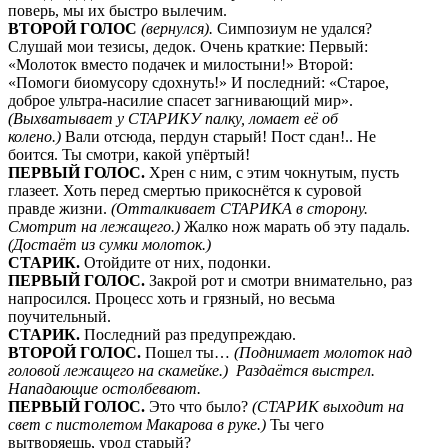
поверь, мы их быстро вылечим.
ВТОРОЙ ГОЛОС
(вернулся).
Симпозиум не удался?
Слушай мои тезисы, дедок. Очень краткие: Первый:
«Молоток вместо подачек и милостыни!» Второй:
«Помоги биомусору сдохнуть!» И последний: «Старое,
доброе ультра-насилие спасет загнивающий мир».
(Выхватывает у СТАРИКУ палку, ломает её об
колено.)
Вали отсюда, пердун старый! Пост сдан!.. Не
боится. Ты смотри, какой упёртый!
ПЕРВЫЙ ГОЛОС.
Хрен с ним, с этим чокнутым, пусть
глазеет. Хоть перед смертью прикоснётся к суровой
правде жизни.
(Отталкивает СТАРИКА в сторону.
Смотрит на лежащего.)
Жалко нож марать об эту падаль.
(Достаёт из сумки молоток.)
СТАРИК.
Отойдите от них, подонки.
ПЕРВЫЙ ГОЛОС.
Закрой рот и смотри внимательно, раз
напросился. Процесс хоть и грязный, но весьма
поучительный.
СТАРИК.
Последний раз предупреждаю.
ВТОРОЙ ГОЛОС.
Пошел ты…
(Поднимает молоток над
головой лежащего на скамейке.)
Раздаётся выстрел.
Нападающие остолбевают.
ПЕРВЫЙ ГОЛОС.
Это что было?
(СТАРИК выходит на
свет с пистолетом Макарова в руке.)
Ты чего
вытворяешь, урод старый?