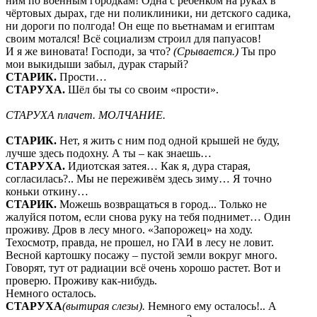
ним по военным городкам! Одна с ребенком на руках в
чёртовых дырах, где ни поликлиники, ни детского садика,
ни дороги по полгода! Он еще по вьетнамам и египтам
своим мотался! Всё социализм строил для папуасов!
И я же виновата! Господи, за что?
(Срывается.)
Ты про
мои выкидыши забыл, дурак старый?
СТАРИК.
Прости…
СТАРУХА.
Шёл бы ты со своим «прости».
СТАРУХА плачет. МОЛЧАНИЕ.
СТАРИК.
Нет, я жить с ним под одной крышей не буду,
лучше здесь подохну. А ты – как знаешь…
СТАРУХА.
Идиотская затея… Как я, дура старая,
согласилась?.. Мы не переживём здесь зиму… Я точно
коньки откину…
СТАРИК.
Можешь возвращаться в город... Только не
жалуйся потом, если снова руку на тебя поднимет… Один
проживу. Дров в лесу много. «Запорожец» на ходу.
Техосмотр, правда, не прошел, но ГАИ в лесу не ловит.
Весной картошку посажу – пустой земли вокруг много.
Говорят, тут от радиации всё очень хорошо растет. Вот и
проверю. Проживу как-нибудь.
Немного осталось.
СТАРУХА
(вытирая слезы).
Немного ему осталось!.. А