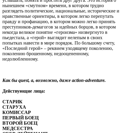
услышать, понять и простить друг друга. Это история о
нынешнем «смутном» времени, в котором трудно
разглядеть политические, национальные, исторические и
нравственные ориентиры, в котором легко перепутать
правду и профанацию, в котором можно легко принять
преступников-демагогов за идейных борцов, в котором
некогда великое понятие «героизма» низвергнуто в
пьедестала, а «герой» выглядит нелепым в своих
попытках навести в мире порядок. По большому счету,
«Последний герой» – реквием уходящему поколению,
поколению брошенному, недооцененному,
недолюбленному.
К
ак бы quest, а, возможно, даже
action-adventure.
Действующие лица:
СТАРИК
СТАРУХА
КОМИССАР
ПЕРВЫЙ БОЕЦ
ВТОРОЙ БОЕЦ
МЕДСЕСТРА