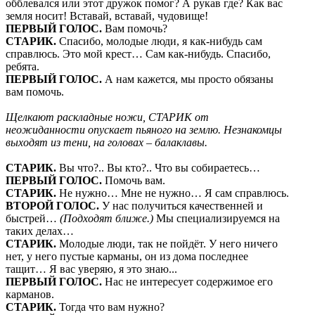
обблевался или этот дружок помог? А рукав где? Как вас
земля носит! Вставай, вставай, чудовище!
ПЕРВЫЙ ГОЛОС.
Вам помочь?
СТАРИК.
Спасибо, молодые люди, я как-нибудь сам
справлюсь. Это мой крест… Сам как-нибудь. Спасибо,
ребята.
ПЕРВЫЙ ГОЛОС.
А нам кажется, мы просто обязаны
вам помочь.
Щелкают раскладные ножи, СТАРИК от
неожиданности опускает пьяного на землю. Незнакомцы
выходят из тени, на головах – балаклавы.
СТАРИК.
Вы что?.. Вы кто?.. Что вы собираетесь…
ПЕРВЫЙ ГОЛОС.
Помочь вам.
СТАРИК.
Не нужно… Мне не нужно… Я сам справлюсь.
ВТОРОЙ ГОЛОС.
У нас получиться качественней и
быстрей…
(Подходят ближе.)
Мы специализируемся на
таких делах…
СТАРИК.
Молодые люди, так не пойдёт. У него ничего
нет, у него пустые карманы, он из дома последнее
тащит… Я вас уверяю, я это знаю...
ПЕРВЫЙ ГОЛОС.
Нас не интересует содержимое его
карманов.
СТАРИК.
Тогда что вам нужно?