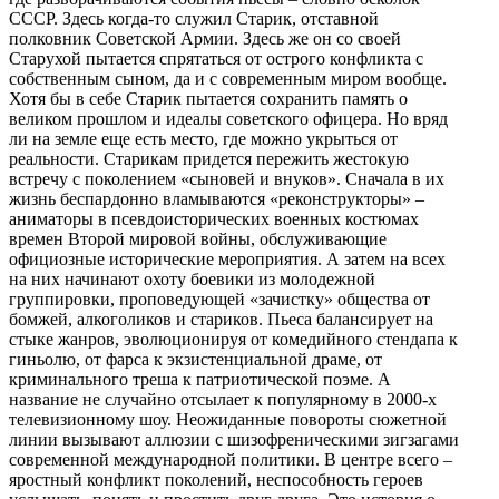
СССР. Здесь когда-то служил Старик, отставной
полковник Советской Армии. Здесь же он со своей
Старухой пытается спрятаться от острого конфликта с
собственным сыном, да и с современным миром вообще.
Хотя бы в себе Старик пытается сохранить память о
великом прошлом и идеалы советского офицера. Но вряд
ли на земле еще есть место, где можно укрыться от
реальности. Старикам придется пережить жестокую
встречу с поколением «сыновей и внуков». Сначала в их
жизнь беспардонно вламываются «реконструкторы» –
аниматоры в псевдоисторических военных костюмах
времен Второй мировой войны, обслуживающие
официозные исторические мероприятия. А затем на всех
на них начинают охоту боевики из молодежной
группировки, проповедующей «зачистку» общества от
бомжей, алкоголиков и стариков. Пьеса балансирует на
стыке жанров, эволюционируя от комедийного стендапа к
гиньолю, от фарса к экзистенциальной драме, от
криминального треша к патриотической поэме. А
название не случайно отсылает к популярному в 2000-х
телевизионному шоу. Неожиданные повороты сюжетной
линии вызывают аллюзии с шизофреническими зигзагами
современной международной политики. В центре всего –
яростный конфликт поколений, неспособность героев