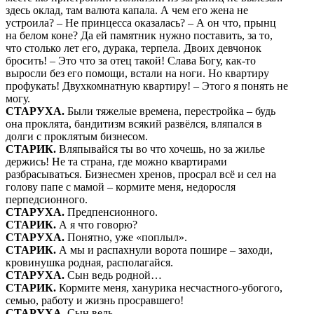
здесь оклад, там валюта капала. А чем его жена не
устроила? – Не принцесса оказалась? – А он что, прынц
на белом коне? Да ей памятник нужно поставить, за то,
что столько лет его, дурака, терпела. Двоих девчонок
бросить! – Это что за отец такой! Слава Богу, как-то
выросли без его помощи, встали на ноги. Но квартиру
профукать! Двухкомнатную квартиру! – Этого я понять не
могу.
СТАРУХА.
Были тяжелые времена, перестройка – будь
она проклята, бандитизм всякий развёлся, вляпался в
долги с проклятым бизнесом.
СТАРИК.
Вляпывайся ты во что хочешь, но за жилье
держись! Не та страна, где можно квартирами
разбрасываться. Бизнесмен хренов, просрал всё и сел на
голову папе с мамой – кормите меня, недоросля
перпедсионного.
СТАРУХА.
Предпенсионного.
СТАРИК.
А я что говорю?
СТАРУХА.
Понятно, уже «поплыл».
СТАРИК.
А мы и распахнули ворота пошире – заходи,
кровинушка родная, располагайся.
СТАРУХА.
Сын ведь родной…
СТАРИК.
Кормите меня, ханурика несчастного-убогого,
семью, работу и жизнь просравшего!
СТАРУХА.
Сын ведь…