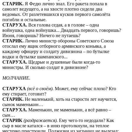
СТАРИК.
Я Федю лично знал. Его ракета попала в
самолет ведущего, а на хвосте плотно сидели два
ведомых. От разлетевшихся кусков первого самолёта
погибли и остальные.
СТАРУХА.
Вся голова седая, а в голове – одна
войнушка, одна войнушка... Двадцать первого, говоришь?
Июня, говоришь? Ничего не путаешь?
СТАРИК.
Лично министр обороны Советского Союза
отослал ему ящик отборного армянского коньяка, а
каждому офицеру и солдату дивизиона – по бутылке
водки и бутылке шампанского...
СТАРУХА.
Щедрые и душевные были когда-то
министры. И сколько солдат в дивизионе?
МОЛЧАНИЕ.
СТАРУХА
(всё о своём).
Может, ему сейчас плохо? Кто
ему стирает, готовит?
СТАРИК.
Не маленький, хоть на старости лет научится,
сынок маменькин…
СТАРУХА.
Маменькин, не маменькин, а всё равно –
сын…
СТАРИК
(раздражается).
Ему чего-то недодали? Как
сыр в масле катался – в иняз протолкнули, на теплое
местечко пристроили. Полжизни из заграниц не вылезал: