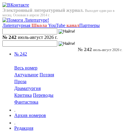
Электронный литературный журнал.
Выходит один раз в
месяц. Основан в апреле 2014 г.
Лиterraтурная
Школа
YouTube
канал
Партнеры
№ 242
июль-август 2026 г.
№ 242
июль-август 2026 г.
№ 242
Весь номер
Актуальное
Поэзия
Проза
Драматургия
Критика
Переводы
Фантастика
.
Архив номеров
.
Редакция