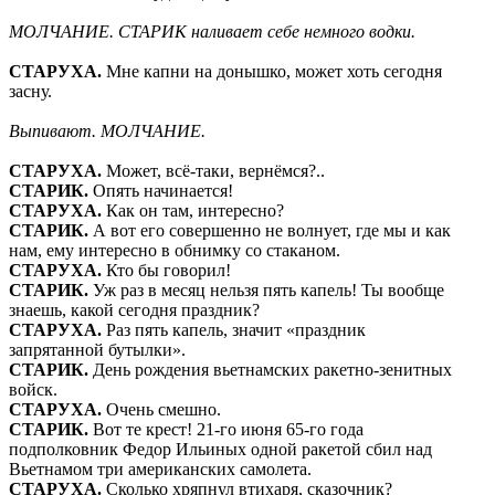
МОЛЧАНИЕ. СТАРИК наливает себе немного водки.
СТАРУХА.
Мне капни на донышко, может хоть сегодня
засну.
Выпивают. МОЛЧАНИЕ.
СТАРУХА.
Может, всё-таки, вернёмся?..
СТАРИК.
Опять начинается!
СТАРУХА.
Как он там, интересно?
СТАРИК.
А вот его совершенно не волнует, где мы и как
нам, ему интересно в обнимку со стаканом.
СТАРУХА.
Кто бы говорил!
СТАРИК.
Уж раз в месяц нельзя пять капель! Ты вообще
знаешь, какой сегодня праздник?
СТАРУХА.
Раз пять капель, значит «праздник
запрятанной бутылки».
СТАРИК.
День рождения вьетнамских ракетно-зенитных
войск.
СТАРУХА.
Очень смешно.
СТАРИК.
Вот те крест! 21-го июня 65-го года
подполковник Федор Ильиных одной ракетой сбил над
Вьетнамом три американских самолета.
СТАРУХА.
Сколько хряпнул втихаря, сказочник?