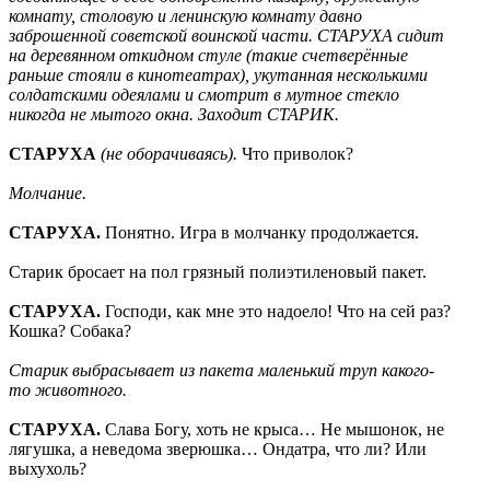
комнату, столовую и ленинскую комнату давно
заброшенной советской воинской части. СТАРУХА сидит
на деревянном откидном стуле (такие счетверённые
раньше стояли в кинотеатрах), укутанная несколькими
солдатскими одеялами и смотрит в мутное стекло
никогда не мытого окна. Заходит СТАРИК.
СТАРУХА
(не оборачиваясь).
Что приволок?
Молчание.
СТАРУХА.
Понятно. Игра в молчанку продолжается.
Старик бросает на пол грязный полиэтиленовый пакет.
СТАРУХА.
Господи, как мне это надоело! Что на сей раз?
Кошка? Собака?
Старик выбрасывает из пакета маленький труп какого-
то животного.
СТАРУХА.
Слава Богу, хоть не крыса… Не мышонок, не
лягушка, а неведома зверюшка… Ондатра, что ли? Или
выхухоль?