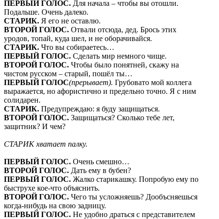
ПЕРВЫЙ ГОЛОС.
Для начала – чтобы вы отошли.
Подальше. Очень далеко.
СТАРИК.
Я его не оставлю.
ВТОРОЙ ГОЛОС.
Отвали отсюда, дед. Брось этих
уродов, топай, куда шел, и не оборачивайся.
СТАРИК.
Что вы собираетесь…
ПЕРВЫЙ ГОЛОС.
Сделать мир немного чище.
ВТОРОЙ ГОЛОС.
Чтобы было понятней, скажу на
чистом русском – старый, пошёл ты…
ПЕРВЫЙ ГОЛОС
(прерывает).
Грубовато мой коллега
выражается, но афористично и предельно точно. Я с ним
солидарен.
СТАРИК.
Предупреждаю: я буду защищаться.
ВТОРОЙ ГОЛОС.
Защищаться? Сколько тебе лет,
защитник? И чем?
СТАРИК хватает палку.
ПЕРВЫЙ ГОЛОС.
Очень смешно…
ВТОРОЙ ГОЛОС.
Дать ему в бубен?
ПЕРВЫЙ ГОЛОС.
Жалко старикашку. Попробую ему по
быструхе кое-что объяснить.
ВТОРОЙ ГОЛОС.
Чего ты усложняешь? Дообъсняешься
когда-нибудь на свою задницу.
ПЕРВЫЙ ГОЛОС.
Не удобно драться с представителем