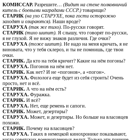
КОМИССАР.
Разрешите…
(Видит на стене полковничий
китель с боевыми наградами СССР.)
товарищи?
СТАРИК
(на ухо СТАРУХЕ, пока гости осторожно
заходят и озираются).
Наши вроде?
СТАРУХА
(так же тихо).
По-русски говорят.
СТАРИК
(тихо шипит).
Я слышу, что говорят по-русски,
я не глухой. Я не вижу знаков различия. Где очки?
СТАРУХА
(тоже шипит).
Не надо на меня кричать, я не
виновата, что у тебя склероз, и ты не помнишь, где твои
очки.
СТАРИК.
Да кто на тебя кричит? Какие на нём погоны?
СТАРУХА.
Погонов на нём нет.
СТАРИК.
Как нет? И не «погонов», а «погон».
СТАРУХА.
Филолога еще будет из себя строить! Очень
просто, нет и всё.
СТАРИК.
А что на нём есть?
СТАРУХА.
Фуражка.
СТАРИК.
И всё?
СТАРУХА.
Нет, еще ремень и сапоги.
СТАРИК.
Может, дезертиры?
СТАРУХА.
Может, и дезертиры. Но больше на власовцев
похожи.
СТАРИК.
Почему на власовцев?
СТАРУХА.
Таких в немецкой кинохронике показывают,
когда советских военнопленных ведут. Только эти почище