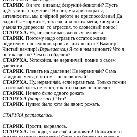
СТАРИК.
Он что, инвалид безрукий-безногий? Пусть
идёт улицы подметает! Но нет, мы аристократы,
антелихенты, мы к чёрной работе не приспособлены! Да
ладно бы «кормите», так еще и «поите» меня, ханурика –
у меня то депрессия, то агрессия, то словесный понос!
СТАРУХА.
Ну, не сложилась жизнь у человека.
СТАРИК.
Поэтому надо отравить остаток жизни
родителям, последнюю кровь из них выпить? Вампир!
Чистый вампир!
(Взрывается.)
Я-то в чем виноват? Что я
не так сделал? Чем его обделил?
СТАРУХА.
Успокойся, не нервничай, помни о своем
давлении.
СТАРИК.
Плевать на давление! Не нервничай? Сама
заводишь меня, в потом – не нервничай!
СТАРУХА.
Ну, нервничай, если нравиться. Только помни
– сотовый здесь не тянет, так что скорая не приедет.
СТАРИК.
Нечего было одного рожать.
СТАРУХА
(напряглась).
Что?
СТАРИК.
Нужно было хотя бы двоих рожать.
СТАРУХА расплакалась.
СТАРИК.
Прости, вырвалось.
СТАРУХА.
Господи, я же ещё и виновата! Полжизни за