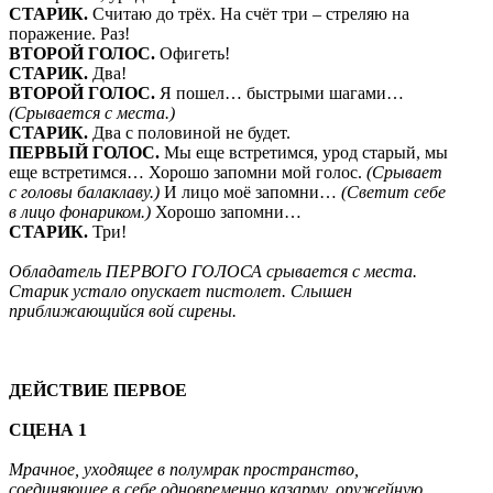
СТАРИК.
Считаю до трёх. На счёт три – стреляю на
поражение. Раз!
ВТОРОЙ ГОЛОС.
Офигеть!
СТАРИК.
Два!
ВТОРОЙ ГОЛОС.
Я пошел… быстрыми шагами…
(Срывается с места.)
СТАРИК.
Два с половиной не будет.
ПЕРВЫЙ ГОЛОС.
Мы еще встретимся, урод старый, мы
еще встретимся… Хорошо запомни мой голос.
(Срывает
с головы балаклаву.)
И лицо моё запомни…
(Светит себе
в лицо фонариком.)
Хорошо запомни…
СТАРИК.
Три!
Обладатель ПЕРВОГО ГОЛОСА срывается с места.
Старик устало опускает пистолет. Слышен
приближающийся вой сирены.
ДЕЙСТВИЕ ПЕРВОЕ
СЦЕНА 1
Мрачное, уходящее в полумрак пространство,
соединяющее в себе одновременно казарму, оружейную