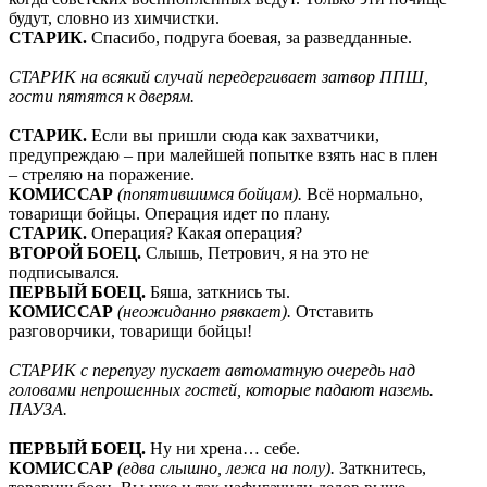
будут, словно из химчистки.
СТАРИК.
Спасибо, подруга боевая, за разведданные.
СТАРИК на всякий случай передергивает затвор ППШ,
гости пятятся к дверям.
СТАРИК.
Если вы пришли сюда как захватчики,
предупреждаю – при малейшей попытке взять нас в плен
– стреляю на поражение.
КОМИССАР
(попятившимся бойцам).
Всё нормально,
товарищи бойцы. Операция идет по плану.
СТАРИК.
Операция? Какая операция?
ВТОРОЙ БОЕЦ.
Слышь, Петрович, я на это не
подписывался.
ПЕРВЫЙ БОЕЦ.
Бяша, заткнись ты.
КОМИССАР
(неожиданно рявкает).
Отставить
разговорчики, товарищи бойцы!
СТАРИК с перепугу пускает автоматную очередь над
головами непрошенных гостей, которые падают наземь.
ПАУЗА.
ПЕРВЫЙ БОЕЦ.
Ну ни хрена… себе.
КОМИССАР
(едва слышно, лежа на полу).
Заткнитесь,