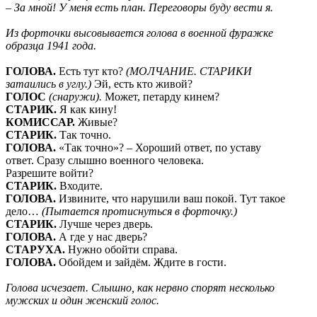
– За мной! У меня есть план. Переговоры буду вести я.
Из форточки высовывается голова в военной фуражке
образца 1941 года.
ГОЛОВА.
Есть тут кто?
(МОЛЧАНИЕ. СТАРИКИ
затаились в углу.)
Эй, есть кто живой?
ГОЛОС
(снаружи).
Может, петарду кинем?
СТАРИК.
Я как кину!
КОМИССАР.
Живые?
СТАРИК.
Так точно.
ГОЛОВА.
«Так точно»? – Хороший ответ, по уставу
ответ. Сразу слышно военного человека.
Разрешите войти?
СТАРИК.
Входите.
ГОЛОВА.
Извините, что нарушили ваш покой. Тут такое
дело…
(Пытается протиснуться в форточку.)
СТАРИК.
Лучше через дверь.
ГОЛОВА.
А где у нас дверь?
СТАРУХА.
Нужно обойти справа.
ГОЛОВА.
Обойдем и зайдём. Ждите в гости.
Голова исчезает. Слышно, как нервно спорят несколько
мужских и один женский голос.