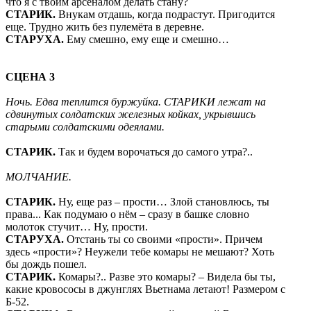
что я с твоим арсеналом делать стану?
СТАРИК.
Внукам отдашь, когда подрастут. Пригодится
еще. Трудно жить без пулемёта в деревне.
СТАРУХА.
Ему смешно, ему еще и смешно…
СЦЕНА 3
Ночь. Едва теплится буржуйка. СТАРИКИ лежат на
сдвинутых солдатских железных койках, укрывшись
старыми солдатскими одеялами.
СТАРИК.
Так и будем ворочаться до самого утра?..
МОЛЧАНИЕ.
СТАРИК.
Ну, еще раз – прости… Злой становлюсь, ты
права... Как подумаю о нём – сразу в башке словно
молоток стучит… Ну, прости.
СТАРУХА.
Отстань ты со своими «прости». Причем
здесь «прости»? Неужели тебе комары не мешают? Хоть
бы дождь пошел.
СТАРИК.
Комары?.. Разве это комары? – Видела бы ты,
какие кровососы в джунглях Вьетнама летают! Размером с
Б-52.