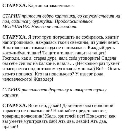
СТАРУХА.
Картошка закончилась.
СТАРИК приносит ведро картошки, со стуком ставит на
пол, садится у буржуйки. Продолжительное
МОЛЧАНИЕ. Ничего не происходит.
СТАРУХА.
Я этот труп потрошить не собираюсь, хватит,
напотрошилась, нажралась твоей свежины, из ушей лезет.
Я патологоанатомом сюда не нанималась. Каждый день
кого-нибудь тащит! Тащит и тащит, тащит и тащит!
Господи, как я, старая дура, дала себя уговорить! Сидела
бы себе сейчас на балконе, вязала… (Несколько раз тухнет
и загорается под потолком тусклая лампочка.) Во! – Опять
кто-то попался! Кто на новенького? У, изверг рода
человеческого! Живодёр!
СТАРИК распахивает форточку и швыряет тушку
наружу.
СТАРУХА.
Во-во-во, давай! Давненько мы сволочной
характер не показывали! Начинайте представление,
товарищ полковник! Жаль, зрителей нет! Покажите, как
вы умеете муштровать баб! Ать-два, левой! Ать-два,
правой!