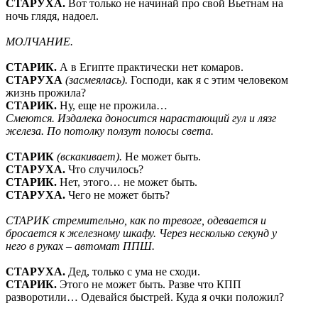
СТАРУХА.
Вот только не начинай про свой Вьетнам на
ночь глядя, надоел.
МОЛЧАНИЕ.
СТАРИК.
А в Египте практически нет комаров.
СТАРУХА
(засмеялась).
Господи, как я с этим человеком
жизнь прожила?
СТАРИК.
Ну, еще не прожила…
Смеются. Издалека доносится нарастающий гул и лязг
железа. По потолку ползут полосы света.
СТАРИК
(вскакивает).
Не может быть.
СТАРУХА.
Что случилось?
СТАРИК.
Нет, этого… не может быть.
СТАРУХА.
Чего не может быть?
СТАРИК стремительно, как по тревоге, одевается и
бросается к железному шкафу. Через несколько секунд у
него в руках – автомат ППШ.
СТАРУХА.
Дед, только с ума не сходи.
СТАРИК.
Этого не может быть. Разве что КПП
разворотили… Одевайся быстрей. Куда я очки положил?