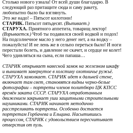
Столько нового узнала! От всей души благодарю. В
следующий раз притащите сюда и саму ракету,
любопытно было бы взглянуть.
Это же надо! – Пятьсот килотонн!
СТАРИК.
Пятьсот пятьдесят.
(Выпивает.)
СТАРУХА.
Приятного аппетита, товарищ лектор!
(Взрывается.)
Чтоб ты подавился своей водкой и подох!
На подсолнечное масло у него денег нет, а на водку –
пожалуйста! И не лень же в сельпо переться было! И ноги
перестали болеть, и давление не скачет, и сердце не колет!
Чего удивляться на сына, если папаша…
СТАРИК открывает навесной замок на железном шкафу
и вынимает завернутое в холстину охотничье ружьё.
СТАРУХА замолкает. СТАРИК идет к дальней стене,
включает там свет, становятся видны черно-белые
фотографии – портреты членов политбюро ЦК КПСС
времён заката СССР. СТАРУХА отработанным
движением закрывает уши защитными строительными
наушниками. СТАРИК начинает методично
расстреливать портреты. Особенно достается
портретам Горбачева и Ельцина. Насытившись
процессом, СТАРИК с удовольствием пересчитывает
отверстия от пуль.