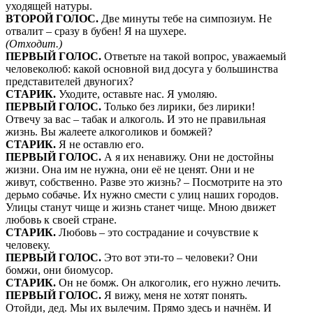
уходящей натуры.
ВТОРОЙ ГОЛОС.
Две минуты тебе на симпозиум. Не
отвалит – сразу в бубен! Я на шухере.
(Отходит.)
ПЕРВЫЙ ГОЛОС.
Ответьте на такой вопрос, уважаемый
человеколюб: какой основной вид досуга у большинства
представителей двуногих?
СТАРИК.
Уходите, оставьте нас. Я умоляю.
ПЕРВЫЙ ГОЛОС.
Только без лирики, без лирики!
Отвечу за вас – табак и алкоголь. И это не правильная
жизнь. Вы жалеете алкоголиков и бомжей?
СТАРИК.
Я не оставлю его.
ПЕРВЫЙ ГОЛОС.
А я их ненавижу. Они не достойны
жизни. Она им не нужна, они её не ценят. Они и не
живут, собственно. Разве это жизнь? – Посмотрите на это
дерьмо собачье. Их нужно смести с улиц наших городов.
Улицы станут чище и жизнь станет чище. Мною движет
любовь к своей стране.
СТАРИК.
Любовь – это сострадание и сочувствие к
человеку.
ПЕРВЫЙ ГОЛОС.
Это вот эти-то – человеки? Они
бомжи, они биомусор.
СТАРИК.
Он не бомж. Он алкоголик, его нужно лечить.
ПЕРВЫЙ ГОЛОС.
Я вижу, меня не хотят понять.
Отойди, дед. Мы их вылечим. Прямо здесь и начнём. И