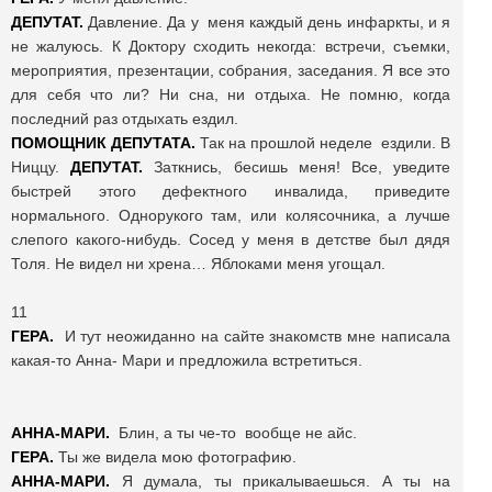
ДЕПУТАТ.
Давление. Да у меня каждый день инфаркты, и я
не жалуюсь. К Доктору сходить некогда: встречи, съемки,
мероприятия, презентации, собрания, заседания. Я все это
для себя что ли? Ни сна, ни отдыха. Не помню, когда
последний раз отдыхать ездил.
ПОМОЩНИК ДЕПУТАТА.
Так на прошлой неделе ездили. В
Ниццу.
ДЕПУТАТ.
Заткнись, бесишь меня! Все, уведите
быстрей этого дефектного инвалида, приведите
нормального. Однорукого там, или колясочника, а лучше
слепого какого-нибудь. Сосед у меня в детстве был дядя
Толя. Не видел ни хрена… Яблоками меня угощал.
11
ГЕРА.
И тут неожиданно на сайте знакомств мне написала
какая-то Анна- Мари и предложила встретиться.
АННА-МАРИ.
Блин, а ты че-то вообще не айс.
ГЕРА.
Ты же видела мою фотографию.
АННА-МАРИ.
Я думала, ты прикалываешься. А ты на