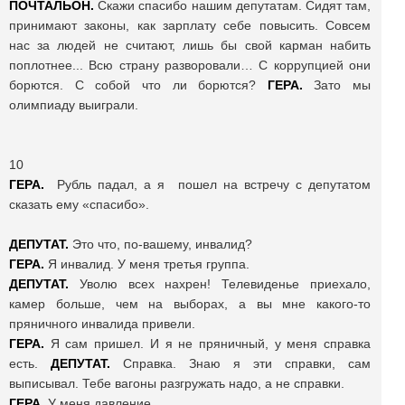
ПОЧТАЛЬОН.
Скажи спасибо нашим депутатам. Сидят там,
принимают законы, как зарплату себе повысить. Совсем
нас за людей не считают, лишь бы свой карман набить
поплотнее... Всю страну разворовали… С коррупцией они
борются. С собой что ли борются?
ГЕРА.
Зато мы
олимпиаду выиграли.
10
ГЕРА.
Рубль падал, а я пошел на встречу с депутатом
сказать ему «спасибо».
ДЕПУТАТ.
Это что, по-вашему, инвалид?
ГЕРА.
Я инвалид. У меня третья группа.
ДЕПУТАТ.
Уволю всех нахрен! Телевиденье приехало,
камер больше, чем на выборах, а вы мне какого-то
пряничного инвалида привели.
ГЕРА.
Я сам пришел. И я не пряничный, у меня справка
есть.
ДЕПУТАТ.
Справка. Знаю я эти справки, сам
выписывал. Тебе вагоны разгружать надо, а не справки.
ГЕРА.
У меня давление.