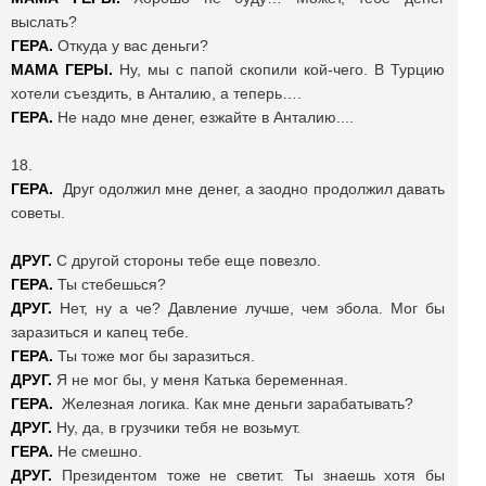
выслать?
ГЕРА.
Откуда у вас деньги?
МАМА ГЕРЫ.
Ну, мы с папой скопили кой-чего. В Турцию
хотели съездить, в Анталию, а теперь….
ГЕРА.
Не надо мне денег, езжайте в Анталию....
18.
ГЕРА.
Друг одолжил мне денег, а заодно продолжил давать
советы.
ДРУГ.
С другой стороны тебе еще повезло.
ГЕРА.
Ты стебешься?
ДРУГ.
Нет, ну а че? Давление лучше, чем эбола. Мог бы
заразиться и капец тебе.
ГЕРА.
Ты тоже мог бы заразиться.
ДРУГ.
Я не мог бы, у меня Катька беременная.
ГЕРА.
Железная логика. Как мне деньги зарабатывать?
ДРУГ.
Ну, да, в грузчики тебя не возьмут.
ГЕРА.
Не смешно.
ДРУГ.
Президентом тоже не светит. Ты знаешь хотя бы