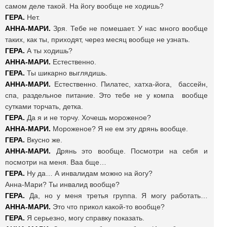
самом деле такой. На йогу вообще не ходишь?
ГЕРА.
Нет.
АННА-МАРИ.
Зря. Тебе не помешает. У нас много вообще
таких, как ты, приходят, через месяц вообще не узнать.
ГЕРА.
А ты ходишь?
АННА-МАРИ.
Естественно.
ГЕРА.
Ты шикарно выглядишь.
АННА-МАРИ.
Естественно. Пилатес, хатха-йога, бассейн,
спа, раздельное питание. Это тебе не у компа вообще
сутками торчать, детка.
ГЕРА.
Да я и не торчу. Хочешь мороженое?
АННА-МАРИ.
Мороженое? Я не ем эту дрянь вообще.
ГЕРА.
Вкусно же.
АННА-МАРИ.
Дрянь это вообще. Посмотри на себя и
посмотри на меня. Ваа бще…
ГЕРА.
Ну да… А инвалидам можно на йогу?
Анна-Мари? Ты инвалид вообще?
ГЕРА.
Да, но у меня третья группа. Я могу работать…
АННА-МАРИ.
Это что прикол какой-то вообще?
ГЕРА.
Я серьезно, могу справку показать.