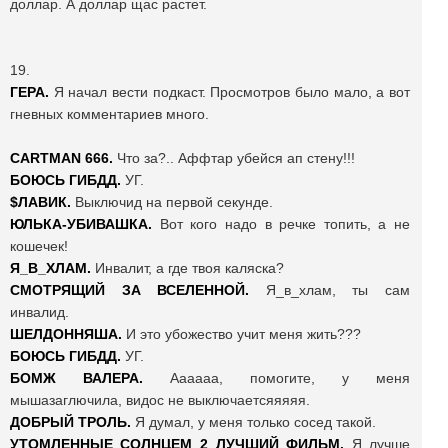
доллар. А доллар щас растет.
19.
ГЕРА.
Я начал вести подкаст. Просмотров было мало, а вот
гневных комментариев много.
CARTMAN 666.
Что за?.. Аффтар убейся ап стену!!!
БОЮСЬ ГИБДД.
УГ.
$ЛАВИК.
Выключид на первой секунде.
ЮЛЬКА-УБИВАШКА.
Вот кого надо в речке топить, а не
кошечек!
Я_В_ХЛАМ.
Инвалит, а где твоя каляска?
СМОТРЯЩИЙ ЗА ВСЕЛЕННОЙ.
Я_в_хлам, ты сам
инвалид.
ШЕЛДОННЯША.
И это убожество учит меня жить???
БОЮСЬ ГИБДД.
УГ.
БОМЖ ВАЛЕРА.
Аааааа, помогите, у меня
мышазаглючила, видос не выключаетсяяяяя.
ДОБРЫЙ ТРОЛЬ.
Я думал, у меня только сосед такой.
УТОМЛЕННЫЕ СОЛНЦЕМ 2_ЛУЧШИЙ ФИЛЬМ.
Я лучше