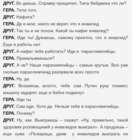
ДРУГ.
Во даешь. Справку прицепил. Типа бейджика что ли?
ГЕРА.
Типа того.
ДРУГ.
Нафига?
ГЕРА.
Да е-мое, никто не верит, что я инвалид.
ДРУГ.
Так ты и не похож. Какой ты нафиг инвалид?
ГЕРА.
Иди ты! Думаешь, самому приятно, что я инвалид?
Еще и работы нет.
ДРУГ.
А нафиг тебе работать? Иди в параолимпийцы.
ГЕРА.
Прикалываешься?
ДРУГ.
А че? Наши параоимпийцы – самые крутые. Вон уже
сколько параолимпиад разорвали всех просто.
ГЕРА.
Ну, да.
ДРУГ.
Возьмешь золото, тебе сам Путин руку пожмет,
машину задарят, еще и бабок подкинут.
ГЕРА.
Иди ты.
ДРУГ.
Сам иди. Хотя да. Нельзя тебе в параолимпийцы.
ГЕРА.
Почему?
ДРУГ.
Ну, как. Выиграешь – скажут: «Ну, правильно, такой
здоровяк розовощекий у инвалидов выиграл». А продуешь –
еще хуже: «Позорище, даже у инвалидов выиграть не