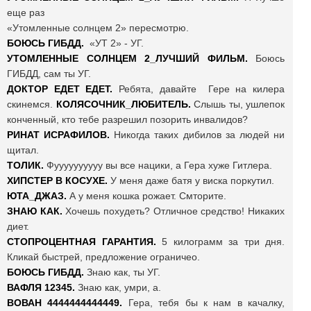
еще раз
«Утомленные солнцем 2» пересмотрю.
БОЮСЬ ГИБДД.
«УТ 2» - УГ.
УТОМЛЕННЫЕ СОЛНЦЕМ 2_ЛУЧШИЙ ФИЛЬМ.
Боюсь
ГИБДД, сам ты УГ.
ДОКТОР ЕДЕТ ЕДЕТ.
Ребята, давайте Гере на килера
скинемся.
КОЛЯСОЧНИК_ЛЮБИТЕЛЬ.
Слышь ты, ушлепок
конченный, кто тебе разрешил позорить инвалидов?
РИНАТ ИСРАФИЛОВ.
Никогда таких дибилов за людей ни
щитал.
ТОЛИК.
Фуууууууууу вы все нацики, а Гера хуже Гитлера.
ХИПСТЕР В КОСУХЕ.
У меня даже батя у виска поркутил.
ЮТА_ДЖАЗ.
А у меня кошка рожает. Смторите.
ЗНАЮ КАК.
Хочешь похудеть? Отличное средство! Никаких
диет.
СТОПРОЦЕНТНАЯ ГАРАНТИЯ.
5 килограмм за три дня.
Кликай быстрей, предложение ограничео.
БОЮСЬ ГИБДД.
Знаю как, ты УГ.
ВАФЛЯ 12345.
Знаю как, умри, а.
ВОВАН 4444444444449.
Гера, тебя бы к нам в качалку,