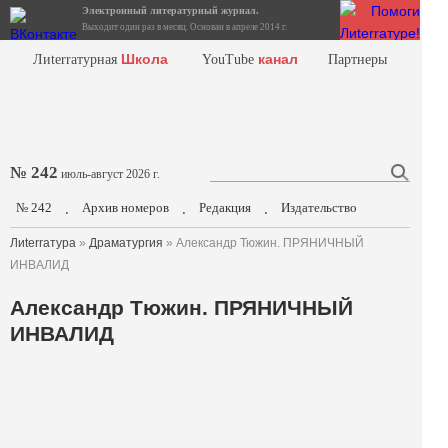
Электронный литературный журнал.
Выходит один раз в месяц. Основан в апреле 2014 г.
Школа
канал
Лиterraтурная
YouTube
Партнеры
№ 242
июль-август 2026 г.
№ 242
Архив номеров
Редакция
Издательство
.
.
.
Лиterraтура
»
Драматургия
» Александр Тюжин. ПРЯНИЧНЫЙ
ИНВАЛИД
Александр Тюжин. ПРЯНИЧНЫЙ
ИНВАЛИД