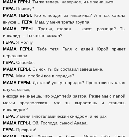
МАМА ГЕРЫ.
Ты же теперь, наверное, и не женишься.
ГЕРА.
Почему?
МАМА ГЕРЫ.
Кто ж пойдет за инвалида? А я так хотела
внуков…
ГЕРА.
Мам, у меня третья группа.
МАМА ГЕРЫ.
Третья, вторая – какая разница? Ты
инвалид…. Ты что-то сказал?
ГЕРА.
Я молчу.
МАМА ГЕРЫ.
Тебе тетя Галя с дядей Юрой привет
передавали.
ГЕРА.
Спасибо.
МАМА ГЕРЫ.
Сынок, ты бы составил завещание.
ГЕРА.
Мам, с тобой все в порядке?
МАМА ГЕРЫ.
Да какой уж тут порядок? Просто жизнь такая
штука, сынок,
никогда не знаешь, что ждет тебя завтра. Разве мы с папой
могли предположить, что ты вырастишь и станешь
инвалидом?
ГЕРА.
У меня гипоталамический синдром, а не рак.
МАМА ГЕРЫ.
Ой, Господи, сынок! Ааааа.
ГЕРА.
Прекрати!
МАМА ГЕРЫ.
Хорошо не буду… Может, тебе денег