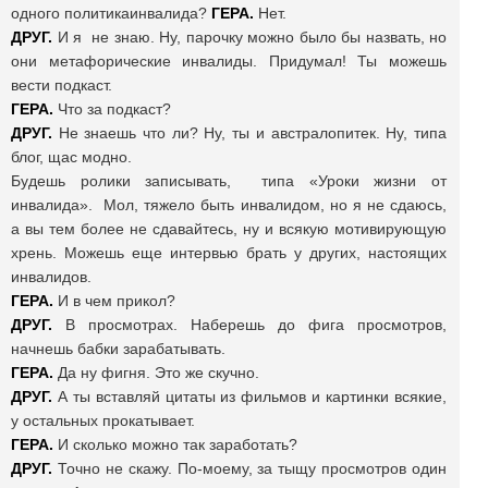
одного политикаинвалида?
ГЕРА.
Нет.
ДРУГ.
И я не знаю. Ну, парочку можно было бы назвать, но
они метафорические инвалиды. Придумал! Ты можешь
вести подкаст.
ГЕРА.
Что за подкаст?
ДРУГ.
Не знаешь что ли? Ну, ты и австралопитек. Ну, типа
блог, щас модно.
Будешь ролики записывать, типа «Уроки жизни от
инвалида». Мол, тяжело быть инвалидом, но я не сдаюсь,
а вы тем более не сдавайтесь, ну и всякую мотивирующую
хрень. Можешь еще интервью брать у других, настоящих
инвалидов.
ГЕРА.
И в чем прикол?
ДРУГ.
В просмотрах. Наберешь до фига просмотров,
начнешь бабки зарабатывать.
ГЕРА.
Да ну фигня. Это же скучно.
ДРУГ.
А ты вставляй цитаты из фильмов и картинки всякие,
у остальных прокатывает.
ГЕРА.
И сколько можно так заработать?
ДРУГ.
Точно не скажу. По-моему, за тыщу просмотров один