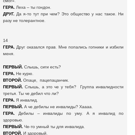
смог».
ГЕРА.
Леха – ты гондон.
ДРУГ.
Да я-то тут при чем? Это общество у нас такое. Ни
разу не толерантное.
14
ГЕРА.
Друг оказался прав. Мне попались гопники и избили
меня.
ПЕРВЫЙ.
Слышь, сиги есть?
ГЕРА.
Не курю.
ВТОРОЙ.
Опаце, пацепацанчик.
ПЕРВЫЙ.
Слышь, а это че у тебя? Группа инвалидности
третья. Ты че дебил что ли?
ГЕРА.
Я инвалид.
ПЕРВЫЙ.
А че дебилы не инвалиды? Хаааа.
ГЕРА.
Дебилы – инвалиды по уму. А я инвалид по
здоровью.
ПЕРВЫЙ.
Че-то умный ты для инвалида.
ВТОРОЙ.
И здоровый.