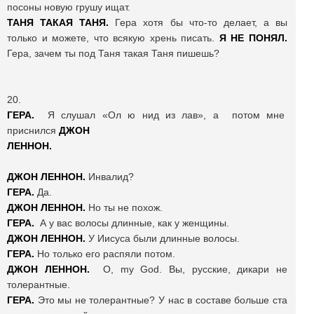
посоны новую грушу ищат.
ТАНЯ ТАКАЯ ТАНЯ.
Гера хотя бы что-то делает, а вы
только и можете, что всякую хрень писать.
Я НЕ ПОНЯЛ.
Гера, зачем ты под Таня такая Таня пишешь?
20.
ГЕРА.
Я слушал «Ол ю нид из лав», а потом мне
приснился
ДЖОН
ЛЕННОН.
ДЖОН ЛЕННОН.
Инвалид?
ГЕРА.
Да.
ДЖОН ЛЕННОН.
Но ты не похож.
ГЕРА.
А у вас волосы длинные, как у женщины.
ДЖОН ЛЕННОН.
У Иисуса были длинные волосы.
ГЕРА.
Но только его распяли потом.
ДЖОН
ЛЕННОН
.
O, my God. Вы, русские, дикари не
толерантные.
ГЕРА.
Это мы не толерантные? У нас в составе больше ста