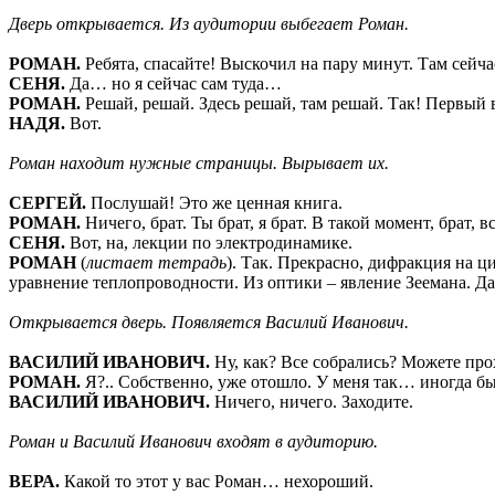
Дверь открывается. Из аудитории выбегает Роман.
РОМАН.
Ребята, спасайте! Выскочил на пару минут. Там сейча
СЕНЯ.
Да… но я сейчас сам туда…
РОМАН.
Решай, решай. Здесь решай, там решай. Так! Первый 
НАДЯ.
Вот.
Роман находит нужные страницы. Вырывает их.
СЕРГЕЙ.
Послушай! Это же ценная книга.
РОМАН.
Ничего, брат. Ты брат, я брат. В такой момент, брат,
СЕНЯ.
Вот, на, лекции по электродинамике.
РОМАН
(
листает тетрадь
). Так. Прекрасно, дифракция на ц
уравнение теплопроводности. Из оптики – явление Зеемана. Да
Открывается дверь. Появляется Василий Иванович.
ВАСИЛИЙ ИВАНОВИЧ.
Ну, как? Все собрались? Можете прох
РОМАН.
Я?.. Собственно, уже отошло. У меня так… иногда б
ВАСИЛИЙ ИВАНОВИЧ.
Ничего, ничего. Заходите.
Роман и Василий Иванович входят в аудиторию.
ВЕРА.
Какой то этот у вас Роман… нехороший.