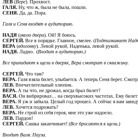
ЛЕВ
(
Вере
). Прохвост.
ГАЛЯ.
Ну, что ж, была не была, пошли.
СЕНЯ.
Да, да. Пора.
Галя и Сеня входят в аудиторию.
НАДЯ
(
около двери
). Ой! Я боюсь.
СЕРГЕЙ.
Все в порядке. Главное, смелее. (
Подталкивает Надю 
ВЕРА
(
вдогонку
). Левой рукой, Наденька, левой рукой.
НАДЯ.
Ладно. (
Входит в аудиторию.)
Все припадают к щели в дверях, Вера смотрит в скважину.
СЕРГЕЙ.
Что там?
ВЕРА.
Галя взяла билет, улыбается. А теперь Сеня берет. Смот
ЛЕВ.
Впечатлительный хлюпик.
ВЕРА.
А ты что, не дрожал, когда брал билет?
ВАСЯ.
Он вибрировал… на сверхвысоких частотах. Ему билет т
ВЕРА.
Я уж и забыла. Целый год прошел. А сейчас я вам завид
ЛЕВ.
Хочется подрожать?
ВЕРА.
Не строй из себя героя, мне это уже надоело.
ЛЕВ.
Пардон!
СЕРГЕЙ.
Сашка заканчивает! (
Все бросаются к щели.)
Входит Валя. Пауза.