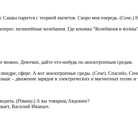
с Сашка парится с теорией вычетов. Скоро моя очередь. (
Сене.)
Н
вопрос: нелинейные колебания. Где книжка “Колебания и волны
 все можно. Девочки, дайте что-нибудь по анизотропным средам.
илиндре, сфере. А вот анизотропные среды. (
Сене
). Спасибо, Се
льше – движение зарядов в электрических и магнитных полях и 
одить. (
Роману.)
А вы товарищ Авдонин?
ывает, Василий Иваныч.