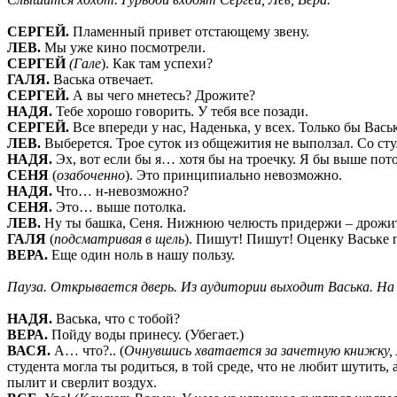
СЕРГЕЙ.
Пламенный привет отстающему звену.
ЛЕВ.
Мы уже кино посмотрели.
СЕРГЕЙ
(Гале
). Как там успехи?
ГАЛЯ.
Васька отвечает.
СЕРГЕЙ.
А вы чего мнетесь? Дрожите?
НАДЯ.
Тебе хорошо говорить. У тебя все позади.
СЕРГЕЙ.
Все впереди у нас, Наденька, у всех. Только бы Вась
ЛЕВ.
Выберется. Трое суток из общежития не выползал. Со стул
НАДЯ.
Эх, вот если бы я… хотя бы на троечку. Я бы выше пот
СЕНЯ
(
озабоченно
). Это принципиально невозможно.
НАДЯ.
Что… н-невозможно?
СЕНЯ.
Это… выше потолка.
ЛЕВ.
Ну ты башка, Сеня. Нижнюю челюсть придержи – дрожи
ГАЛЯ
(
подсматривая в щель
). Пишут! Пишут! Оценку Ваське 
ВЕРА.
Еще один ноль в нашу пользу.
Пауза.
Открывается дверь. Из аудитории выходит Васька. На 
НАДЯ.
Васька, что с тобой?
ВЕРА.
Пойду воды принесу. (Убегает.)
ВАСЯ.
А… что?.. (
Очнувшись хватается за зачетную книжку,
студента могла ты родиться, в той среде, что не любит шутить, 
пылит и сверлит воздух.