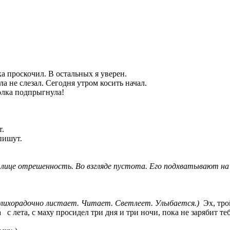
ка проскочил. В остальных я уверен.
а не слезал. Сегодня утром косить начал.
олка подпрыгнула!
т.
пишут.
лице отрешенность. Во взгляде пустота. Его подхватывают на 
 лихорадочно листает. Читает. Светлеет. Улыбается.)
Эх, трой
а с лета, с маху просидел три дня и три ночи, пока не зарябит те