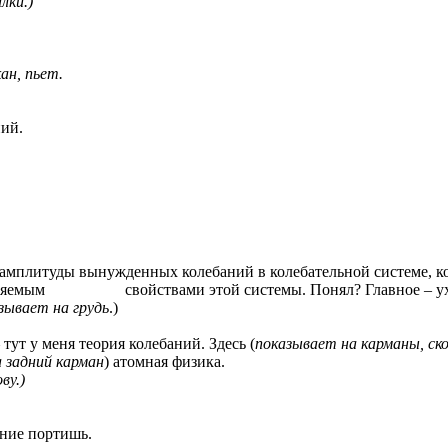
лки.)
ан, пьет.
ний.
я амплитуды вынужденных колебаний в колебательной системе, к
деляемым свойствами этой системы. Понял? Главное – ухват
зывает на грудь
.)
тут у меня теория колебаний. Здесь (
показывает на карманы, ско
 задний карман
) атомная физика.
ву.)
ение портишь.