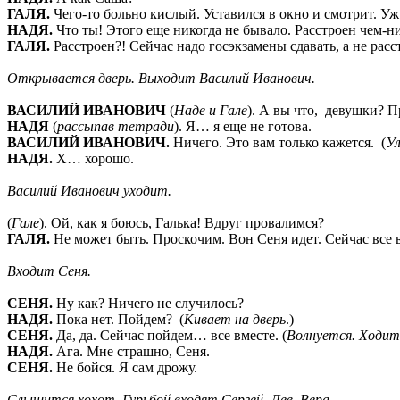
ГАЛЯ.
Чего-то больно кислый. Уставился в окно и смотрит. Уж
НАДЯ.
Что ты! Этого еще никогда не бывало. Расстроен чем-ни
ГАЛЯ.
Расстроен?! Сейчас надо госэкзамены сдавать, а не рас
Открывается дверь. Выходит Василий Иванович.
ВАСИЛИЙ ИВАНОВИЧ
(
Наде и Гале
). А вы что, девушки? П
НАДЯ
(
рассыпав тетради
). Я… я еще не готова.
ВАСИЛИЙ ИВАНОВИЧ.
Ничего. Это вам только кажется. (
Ул
НАДЯ.
Х… хорошо.
Василий Иванович уходит.
(
Гале
). Ой, как я боюсь, Галька! Вдруг провалимся?
ГАЛЯ.
Не может быть. Проскочим. Вон Сеня идет. Сейчас все 
Входит Сеня.
СЕНЯ.
Ну как? Ничего не случилось?
НАДЯ.
Пока нет. Пойдем? (
Кивает на дверь
.)
СЕНЯ.
Да, да. Сейчас пойдем… все вместе. (
Волнуется. Ходит 
НАДЯ.
Ага. Мне страшно, Сеня.
СЕНЯ.
Не бойся. Я сам дрожу.
Слышится хохот. Гурьбой входят Сергей, Лев, Вера.