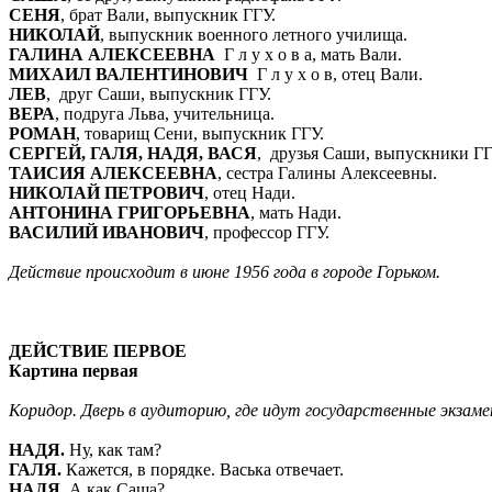
СЕНЯ
, брат Вали, выпускник ГГУ.
НИКОЛАЙ
, выпускник военного летного училища.
ГАЛИНА АЛЕКСЕЕВНА
Г л у х о в а, мать Вали.
МИХАИЛ ВАЛЕНТИНОВИЧ
Г л у х о в, отец Вали.
ЛЕВ
, друг Саши, выпускник ГГУ.
ВЕРА
, подруга Льва, учительница.
РОМАН
, товарищ Сени, выпускник ГГУ.
СЕРГЕЙ, ГАЛЯ, НАДЯ, ВАСЯ
, друзья Саши, выпускники ГГ
ТАИСИЯ АЛЕКСЕЕВНА
, сестра Галины Алексеевны.
НИКОЛАЙ ПЕТРОВИЧ
, отец Нади.
АНТОНИНА ГРИГОРЬЕВНА
, мать Нади.
ВАСИЛИЙ ИВАНОВИЧ
, профессор ГГУ.
Действие происходит в июне 1956 года в городе Горьком.
ДЕЙСТВИЕ ПЕРВОЕ
Картина первая
Коридор. Дверь в аудиторию, где идут государственные экзам
НАДЯ.
Ну, как там?
ГАЛЯ.
Кажется, в порядке. Васька отвечает.
НАДЯ.
А как Саша?