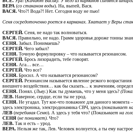
ВСЕ.
Ура! (
Качают Ваську. У него из карманов сыпятся шпарга
ВЕРА
(
со стаканом воды
). На, выпей, Вася.
ВАСЯ.
Что?! Вода?! Нет. Сегодня воду не пью!
Сеня сосредоточенно роется в карманах. Хватает у Веры стак
СЕРГЕЙ.
Сеня, не надо так волноваться.
ВАСЯ.
Правильно, не надо. Грамм здоровья дороже тонны зна
СЕНЯ.
Забыл. Понимаешь?
СЕРГЕЙ.
Чего забыл?
СЕНЯ.
Точную формулировку – что называется резонансом.
СЕРГЕЙ.
Брось лихорадить, тебе говорят.
СЕНЯ.
Ага… все…
СЕРГЕЙ.
Что все?
СЕНЯ.
Бросил. А что называется резонансом?
СЕРГЕЙ.
Резонансом называется явление резкого возрастани
внешнего воздействия… как бы сказать… к значениям, опре
СЕНЯ.
Понял. (
Льву
.) Как ты думаешь, что у меня здесь?
(Пока
ЛЕВ.
Наверное, сердце, если ты не урод.
СЕНЯ.
Не угадал. Тут кое-что поважнее для данного момента – 
здесь электроника, электродинамика СВЧ, здесь (
показывает на
ЛЕВ
(
перебивая Сеню
). А здесь у тебя что? (
Показывает на голо
СЕНЯ
(
не понимает).
Что?
ЛЕВ.
Так и есть – урод.
ВЕРА.
Нельзя же так, Лев. Человек волнуется, а ты ему настро