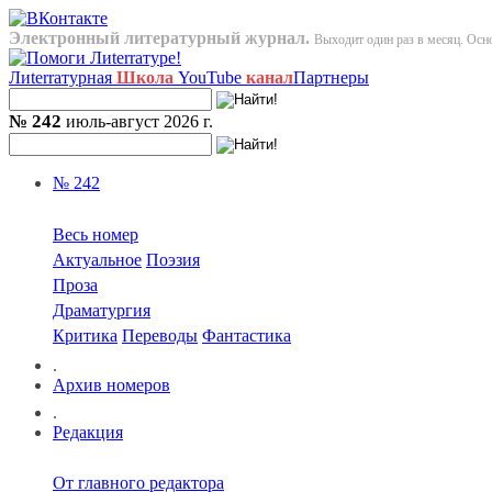
Электронный литературный журнал.
Выходит один раз в месяц. Осно
Лиterraтурная
Школа
YouTube
канал
Партнеры
№ 242
июль-август 2026 г.
№ 242
Весь номер
Актуальное
Поэзия
Проза
Драматургия
Критика
Переводы
Фантастика
.
Архив номеров
.
Редакция
От главного редактора