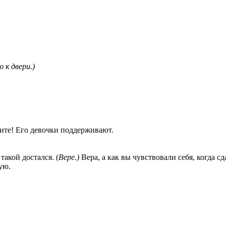
к двери.)
рите! Его девочки поддерживают.
акой достался. (
Вере.)
Вера, а как вы чувствовали себя, когда с
ую.