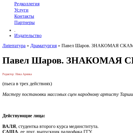
Редколлегия
Услуги
Контакты
Партнеры
.
Издательство
Лиterraтура
»
Драматургия
» Павел Шаров. ЗНАКОМАЯ СК
Павел Шаров. ЗНАКОМАЯ
Редактор: Ника Арника
(пьеса в трех действиях)
Мастеру постановки массовых сцен народному артисту Тарши
Действующие лица:
ВАЛЯ
, студентка второго курса мединститута.
САША
, ее друг, выпускник радиофака ГГУ.