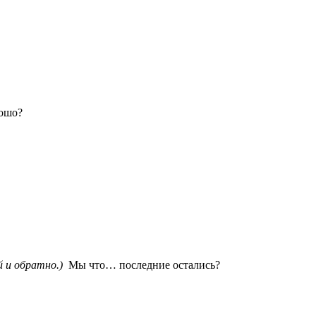
рошо?
й и обратно.)
Мы что… последние остались?