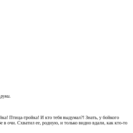
руки.
ка! Птица-тройка! И кто тебя выдумал?! Знать, у бойкого
бе в очи. Схватил ее, родную, и только видно вдали, как кто-то