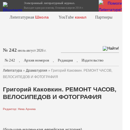
Электронный литературный журнал.
Выходит один раз в месяц. Основан в апреле 2014 г.
Школа
канал
Лиterraтурная
YouTube
Партнеры
№ 242
июль-август 2026 г.
№ 242
Архив номеров
Редакция
Издательство
.
.
.
Лиterraтура
»
Драматургия
» Григорий Каковкин. РЕМОНТ ЧАСОВ,
ВЕЛОСИПЕДОВ И ФОТОГРАФИЯ
Григорий Каковкин. РЕМОНТ ЧАСОВ,
ВЕЛОСИПЕДОВ И ФОТОГРАФИЯ
Редактор: Ника Арника
(большая-маленькая еврейская история)