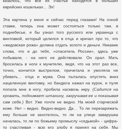
казалось, что все их счастье находится в больших
еврейских кошельках… Эх!
Эта картина у меня и сейчас перед глазами! На очной
ставке, теперь она может состояться только там, в
поднебесье, я бы узнал того русского или украинца с
винтовкой, который целился в отца и кричал про то, что
«жидовская рожа» должна отдать золото и деньги. Никакие
слова, что и до тебя, «спаситель России», здесь уже
побывали, - на него не действовали. Он орал. Мать
бросилась в ноги к мучителю, видя, что на этот раз все,
точно, кончится выстрелом, причитала и умоляла не
убивать… отца и мужа. Она пыталась опустить вниз
нацеленную винтовку, но бандюга нажал на курок, и пуля
попала мне в ногу, пробила насквозь икру.
(Садится на
кровать, поднимает штанину, закручивая ее и показывая
сам себе.)
Вот. Уже почти не видно. На моей старческой
коже. Нет – видно. Видно-видно. Да… То ли перезаряжать
ему больше не захотелось, то ли на улице заварушка
началась, то ли по божьему промыслу «седьмой» - цифра-
то счастливая - всю его злобу я принял на себя. Мы