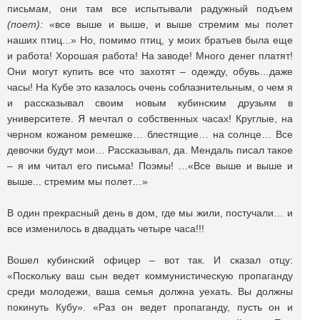
письмам, они там все испытывали радужный подъем
(поет):
«все выше и выше, и выше стремим мы полет
наших птиц...» Но, помимо птиц, у моих братьев была еще
и работа! Хорошая работа! На заводе! Много денег платят!
Они могут купить все что захотят – одежду, обувь…даже
часы! На Кубе это казалось очень соблазнительным, о чем я
и рассказывал своим новым кубинским друзьям в
университете. Я мечтал о собственных часах! Круглые, на
черном кожаном ремешке… блестящие… на солнце… Все
девочки будут мои… Рассказывал, да. Мендаль писал такое
– я им читал его письма! Поэмы! …«Все выше и выше и
выше... стремим мы полет…»
В один прекрасный день в дом, где мы жили, постучали… и
все изменилось в двадцать четыре часа!!!
Вошел кубинский офицер – вот так. И сказал отцу:
«Поскольку ваш сын ведет коммунистическую пропаганду
среди молодежи, ваша семья должна уехать. Вы должны
покинуть Кубу». «Раз он ведет пропаганду, пусть он и