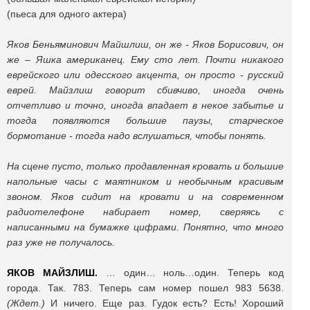
(пьеса для одного актера)
Яков Беньяминович Майшлиш, он же - Яков Борисович, он
же – Яшка американец. Ему сто лет. Почти никакого
еврейского или одесского акцента, он просто - русский
еврей. Майзлиш говорит сбивчиво, иногда очень
отчетливо и точно, иногда впадает в некое забытье и
тогда появляются большие паузы, старческое
бормотание - тогда надо вслушаться, чтобы понять.
На сцене пусто, только продавленная кровать и большие
напольные часы с маятником и необычным красивым
звоном. Яков сидит на кровати и на современном
радиотелефоне набирает номер, сверяясь с
написанными на бумажке цифрами. Понятно, что много
раз уже не получалось.
ЯКОВ МАЙЗЛИШ.
… один… ноль…один. Теперь код
города. Так. 783. Теперь сам номер пошел 983 5638.
(Ждет.)
И ничего. Еще раз. Гудок есть? Есть! Хороший