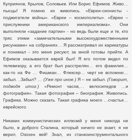
Куприянов, Крылов, Соловьев. Или Борис Ефимов. Живо…
пысцы! Я помню их живопись. «Евреи-сионисты -
поджигатели войны». «Евреи – космополиты». «Евреи –
прислужники американского империализма». Они
выполняли «задание партии» - но ведь были еще и те, кто
тряс этими «замечательными высокохудожественными
рисунками» на собраниях… Я рассматривал их карикатуры
и понимал - это меня рисуют, за мной готовы прийти. А
Ефимов оказывается еврей был! Я его потом видел по
телевизору, а его брат был расстрелян… его фамилия…
как-то на Фе … Фишман… Флексер… черт не вспомню…
забыл. ..Забыл? …
(Уже про иное.)
Я – не забыл.
(Говорит,
подводя итог.)
«Ремонт часов,… велосипедов …и
фотография». Такая фотография – биография. Живопись.
Графика. Можно сказать. Такая графика моего …счастья…
еврейского.
Никаких коммунистических иллюзий у меня никогда не
было, в доброго Сталина, который ничего не знает, я не
верил. Озохен вей! Знал, из станкоинструментального