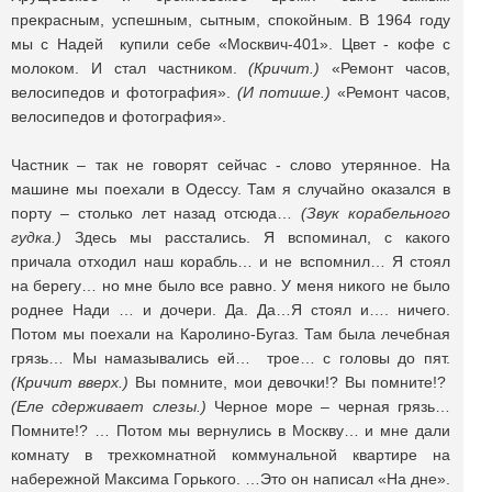
прекрасным, успешным, сытным, спокойным. В 1964 году
мы с Надей купили себе «Москвич-401». Цвет - кофе с
молоком. И стал частником.
(Кричит.)
«Ремонт часов,
велосипедов и фотография».
(И потише.)
«Ремонт часов,
велосипедов и фотография».
Частник – так не говорят сейчас - слово утерянное. На
машине мы поехали в Одессу. Там я случайно оказался в
порту – столько лет назад отсюда…
(Звук корабельного
гудка.)
Здесь мы расстались. Я вспоминал, с какого
причала отходил наш корабль… и не вспомнил… Я стоял
на берегу… но мне было все равно. У меня никого не было
роднее Нади … и дочери. Да. Да…Я стоял и…. ничего.
Потом мы поехали на Каролино-Бугаз. Там была лечебная
грязь… Мы намазывались ей… трое… с головы до пят.
(Кричит вверх.)
Вы помните, мои девочки!? Вы помните!?
(Еле сдерживает слезы.)
Черное море – черная грязь…
Помните!? … Потом мы вернулись в Москву… и мне дали
комнату в трехкомнатной коммунальной квартире на
набережной Максима Горького. …Это он написал «На дне».