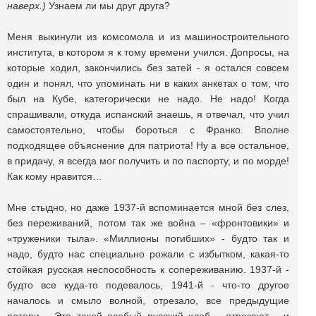
наверх.)
Узнаем ли мы друг друга?
Меня выкинули из комсомола и из машиностроительного
института, в котором я к тому времени учился. Допросы, на
которые ходил, закончились без затей - я остался совсем
один и понял, что упоминать ни в каких анкетах о том, что
был на Кубе, категорически не надо. Не надо! Когда
спрашивали, откуда испанский знаешь, я отвечал, что учил
самостоятельно, чтобы бороться с Франко. Вполне
подходящее объяснение для патриота! Ну а все остальное,
в придачу, я всегда мог получить и по паспорту, и по морде!
Как кому нравится…
Мне стыдно, но даже 1937-й вспоминается мной без слез,
без переживаний, потом так же война – «фронтовики» и
«труженики тыла». «Миллионы погибших» - будто так и
надо, будто нас специально рожали с избытком, какая-то
стойкая русская неспособность к сопереживанию. 1937-й -
будто все куда-то подевалось, 1941-й - что-то другое
началось и смыло волной, отрезало, все предыдущие