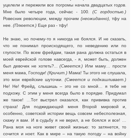
уцелели и пережили все погромы начала двадцатых годов.
Мне было четыре года, сейчас - 100.
(С гордостью.)
Ровесник революции, между прочим
(неожиданно),
тфу на
нее.
(Плюется.)
Еще раз - тфу!
Не знаю, но почему-то я никогда не боялся. И не сказать,
что не понимал происходящего, по неведению или по
глупости. По всем фрейдам, такая рана должна остаться в
моей еврейской голове навсегда, - я, может быть, должен
был девочек не хотеть?...
(Смеется.)
Или маму… прости
меня мама, Господи!
(Кричит.)
Мама! Ты этого не слушала,
это мои еврейские шуточки.
(Смеется и подкашливает.)
Не! Не! Фрейд, слышишь – это не со мной… я тебе не
подхожу. С этим у меня всегда было в порядке. Придумал
же такое! …Тот выстрел оказался, как прививка против
страха! Для поджидающей меня Второй мировой и,
особенно, советской истории вещь совсем небесполезная,
скажу я вам. И в судьбу я не верил, а не боялся и все! …
Рана моя на ноге живет своей жизнью: то затянется, то
сочится и ноет. Как в мире – на такую погоду – на войну