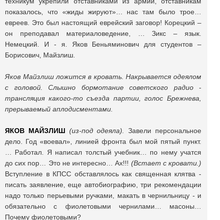
техникум укрепили отставниками из армии, отставникам
показалось, что «жиды жируют»… нас там было трое…
евреев. Это был настоящий еврейский заговор! Корецкий –
он преподавал материаловедение, … Зикс – язык.
Немецкий. И - я. Яков Беньяминович для студентов –
Борисович, Майзлиш.
Яков Майзлиш ложится в кровать. Накрывается одеялом
с головой. Слышно бормотание советского радио -
трансляция какого-то съезда партии, голос Брежнева,
прерываемый аплодисментами.
ЯКОВ МАЙЗЛИШ
(из-под одеяла).
Завели персональное
дело. Год «воевал», линией фронта был мой пятый пункт.
… Работал. Я написал толстый учебник… по нему учатся
до сих пор… Это не интересно… Ах!!!
(Встает с кровати.)
Вступление в КПСС обставлялось как священная клятва -
писать заявление, еще автобиографию, три рекомендации
надо только перьевыми ручками, макать в чернильницу - и
обязательно с фиолетовыми чернилами… масоны…
Почему фиолетовыми?