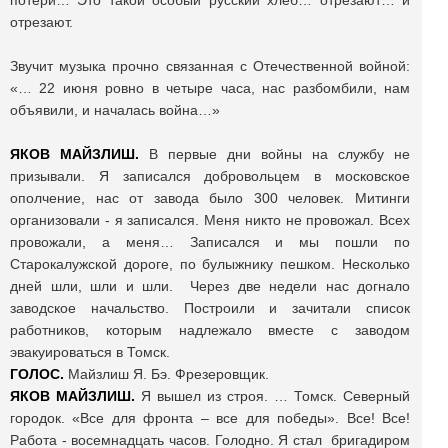
потери… Это такой особый русский хлеб… отрезают… и
отрезают.
Звучит музыка прочно связанная с Отечественной войной:
«… 22 июня ровно в четыре часа, нас разбомбили, нам
объявили, и началась война…»
ЯКОВ МАЙЗЛИШ.
В первые дни войны на службу не
призывали. Я записался добровольцем в московское
ополчение, нас от завода было 300 человек. Митинги
организовали - я записался. Меня никто не провожал. Всех
провожали, а меня… Записался и мы пошли по
Старокалужской дороге, по булыжнику пешком. Несколько
дней шли, шли и шли. Через две недели нас догнало
заводское начальство. Построили и зачитали список
работников, которым надлежало вместе с заводом
эвакуироваться в Томск.
ГОЛОС.
Майзлиш Я. Бэ. Фрезеровщик.
ЯКОВ МАЙЗЛИШ.
Я вышел из строя. … Томск. Северный
городок. «Все для фронта – все для победы». Все! Все!
Работа - восемнадцать часов. Голодно. Я стал бригадиром