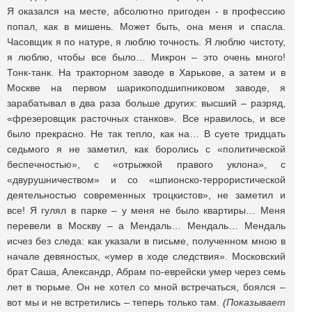
Я оказался на месте, абсолютно пригоден - в профессию
попал, как в мишень. Может быть, она меня и спасла.
Часовщик я по натуре, я люблю точность. Я люблю чистоту,
я люблю, чтобы все было… Микрон – это очень много!
Тонк-танк. На тракторном заводе в Харькове, а затем и в
Москве на первом шарикоподшипниковом заводе, я
зарабатывал в два раза больше других: высший – разряд,
«фрезеровщик расточных станков». Все нравилось, и все
было прекрасно. Не так тепло, как на… В суете тридцать
седьмого я не заметил, как боролись с «политической
беспечностью», с «отрыжкой правого уклона», с
«двурушничеством» и со «шпионско-террористической
деятельностью современных троцкистов», не заметил и
все! Я гулял в парке – у меня не было квартиры… Меня
перевели в Москву – а Мендаль… Мендаль… Мендаль
исчез без следа: как указали в письме, полученном мною в
начале девяностых, «умер в ходе следствия». Московский
брат Саша, Александр, Абрам по-еврейски умер через семь
лет в тюрьме. Он не хотел со мной встречаться, боялся –
вот мы и не встретились – теперь только там.
(Показывает