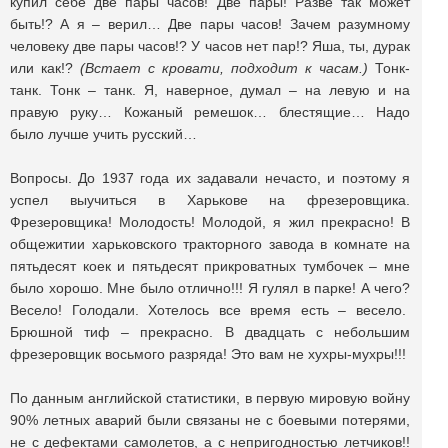
купил себе две пары часов! Две пары! Разве так может
быть!? А я – верил… Две пары часов! Зачем разумному
человеку две пары часов!? У часов нет пар!? Яша, ты, дурак
или как!?
(Встает с кровати, подходит к часам.)
Тонк-
танк. Тонк – танк. Я, наверное, думал – на левую и на
правую руку… Кожаный ремешок… блестящие… Надо
было лучше учить русский…
Вопросы. До 1937 года их задавали нечасто, и поэтому я
успел выучиться в Харькове на фрезеровщика.
Фрезеровщика! Молодость! Молодой, я жил прекрасно! В
общежитии харьковского тракторного завода в комнате на
пятьдесят коек и пятьдесят прикроватных тумбочек – мне
было хорошо. Мне было отлично!!! Я гулял в парке! А чего?
Весело! Голодали. Хотелось все время есть – весело.
Брюшной тиф – прекрасно. В двадцать с небольшим
фрезеровщик восьмого разряда! Это вам не хухры-мухры!!!
По данным английской статистики, в первую мировую войну
90% летных аварий были связаны не с боевыми потерями,
не с дефектами самолетов, а с непригодностью летчиков!!