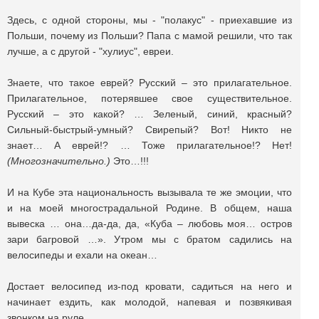
Здесь, с одной стороны, мы - "полакус" - приехавшие из
Польши, почему из Польши? Папа с мамой решили, что так
лучше, а с другой - "хулиус", евреи.
Знаете, что такое еврей? Русский – это прилагательное.
Прилагательное, потерявшее свое существительное.
Русский – это какой? … Зеленый, синий, красный?
Сильный-быстрый-умный? Свирепый? Вот! Никто не
знает… А еврей!? … Тоже прилагательное!? Нет!
(Многозначительно.)
Это…!!!
И на Кубе эта национальность вызывала те же эмоции, что
и на моей многострадальной Родине. В общем, наша
вывеска … она…да-да, да, «Куба – любовь моя… остров
зари багровой …». Утром мы с братом садились на
велосипеды и ехали на океан…
Достает велосипед из-под кровати, садиться на него и
начинает ездить, как молодой, напевая и позвякивая
звонком на руле.