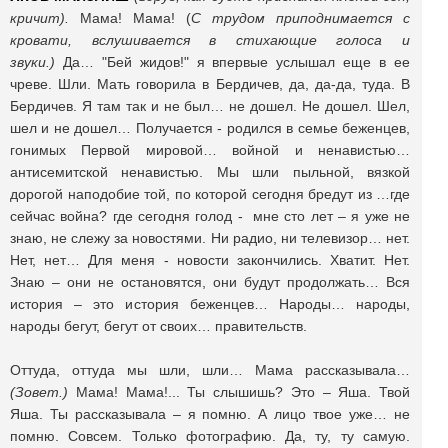
кричит).
Мама! Мама! (
С трудом приподнимается с
кровати, вслушивается в стихающие голоса и
звуки.)
Да… "Бей жидов!" я впервые услышал еще в ее
чреве. Шли. Мать говорила в Бердичев, да, да-да, туда. В
Бердичев. Я там так и не был… не дошел. Не дошел. Шел,
шел и не дошел… Получается - родился в семье беженцев,
гонимых Первой мировой… войной и ненавистью…
антисемитской ненавистью. Мы шли пыльной, вязкой
дорогой наподобие той, по которой сегодня бредут из …где
сейчас война? где сегодня голод - мне сто лет – я уже не
знаю, не слежу за новостями. Ни радио, ни телевизор… нет.
Нет, нет… Для меня - новости закончились. Хватит. Нет.
Знаю – они не остановятся, они будут продолжать… Вся
история – это история беженцев… Народы… народы,
народы бегут, бегут от своих… правительств.
Оттуда, оттуда мы шли, шли… Мама рассказывала…
(Зовет.)
Мама! Мама!... Ты слышишь? Это – Яша. Твой
Яша. Ты рассказывала – я помню. А лицо твое уже… не
помню. Совсем. Только фотографию. Да, ту, ту самую.