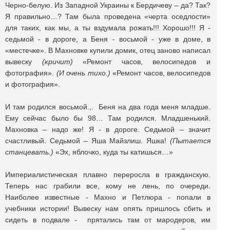
Черно-белую. Из Западной Украины к Бердичеву – да? Так?
Я правильно…? Там была проведена «черта оседлости»
для таких, как мы, а ты вздумала рожать!!! Хорошо!!! Я -
седьмой - в дороге, а Беня - восьмой - уже в доме, в
«местечке». В Махновке купили домик, отец заново написал
вывеску
(кричит)
«Ремонт часов, велосипедов и
фотография».
(И очень тихо.)
«Ремонт часов, велосипедов
и фотография».
И там родился восьмой.,. Беня на два года меня младше.
Ему сейчас было бы 98… Там родился. Младшенький.
Махновка – надо же! Я - в дороге. Седьмой – значит
счастливый. Седьмой – Яша Майзлиш. Яшка!
(Пытается
станцевать.)
«Эх, яблочко, куда ты катишься…»
Империалистическая плавно переросла в гражданскую.
Теперь нас грабили все, кому не лень, по очереди.
Наиболее известные - Махно и Петлюра - попали в
учебники истории! Вывеску нам опять пришлось сбить и
сидеть в подвале - прятались там от мародеров, им