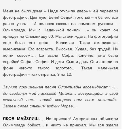
Меня не было дома – Надя открыла дверь и ей передали
фотографию. Цветную! Беня! Седой, толстый – я бы его все
равно узнал. И человек сказал на ломаном русском –
Олимпиада. Мы с Наденькой поняли – он хочет, он
приедет на Олимпиаду 80. Мы стали ждать. На фотографии
еще была его жена… Красивая. Такая американка-
американка! Его возраста. Высокая. Худая, без грудей. Ну
почти совсем…. Ее звали Софа. Конечно, она была
еврейка! Софа - София. И дети. Сын и дочь. Они стояли на
фоне чего-то такого золотого… Такая маленькая
фотография – как открытка, 9 на 12.
Звучит прощальная песня Олимпиады восемьдесят: «…
до свиданья мой ласковый Мишка… возвращайся в свой
сказочный лес… новой встречи нам всем пожелай».
Затем снова слышим азбуку Морзе…
ЯКОВ МАЙЗЛИШ.
…Не приехал! Американцы объявили
Олимпиаде бойкот… и никто не приехал. Мы зря ждали