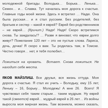
молодежной бригады. Володька… Борька… Ленька…
Семен… и… Славка. Тут началась моя дорога к счастью.
Главные годы моей жизни. Здесь я встретил … Надю. Она
была русская… и я стал русским. Без родителей, без
братьев и сестер – какой я еврей? Еврей без родственников
– не еврей…
(Кричит.)
Надя! Надя! Скоро встретимся
снова. Ты заждалась!? … Разве я виноват, что евреи долго
живут? Пожелание 120 лет – это не пустые слова. Лариса,
дочь, дочка! Я скоро к вам. Ты родилась там, в Томске.
Честно говоря… нет, я тебя полюбил…
Ложиться на кровать. Встает. Снова ложиться. Не
находит себе места.
ЯКОВ МАЙЗЛИШ.
Все друзья, вся жизнь оттуда. Моя
дорога к счастью. Я стал их учить – Володьку, ему 15 лет,
Леньку – 16, Борьку… Молодежь! А мне 26. Всего! Я
чувствовал себя таким старым… таким мудрым. Ну еврей
такой
(смеется)
еврей… мудрый еврей в 26 лет… Из войны
выросла моя мирная жизнь. Там возникла, можно сказать,