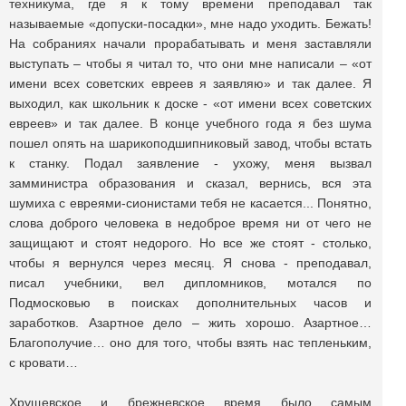
техникума, где я к тому времени преподавал так
называемые «допуски-посадки», мне надо уходить. Бежать!
На собраниях начали прорабатывать и меня заставляли
выступать – чтобы я читал то, что они мне написали – «от
имени всех советских евреев я заявляю» и так далее. Я
выходил, как школьник к доске - «от имени всех советских
евреев» и так далее. В конце учебного года я без шума
пошел опять на шарикоподшипниковый завод, чтобы встать
к станку. Подал заявление - ухожу, меня вызвал
замминистра образования и сказал, вернись, вся эта
шумиха с евреями-сионистами тебя не касается... Понятно,
слова доброго человека в недоброе время ни от чего не
защищают и стоят недорого. Но все же стоят - столько,
чтобы я вернулся через месяц. Я снова - преподавал,
писал учебники, вел дипломников, мотался по
Подмосковью в поисках дополнительных часов и
заработков. Азартное дело – жить хорошо. Азартное…
Благополучие… оно для того, чтобы взять нас тепленьким,
с кровати…
Хрущевское и брежневское время было самым