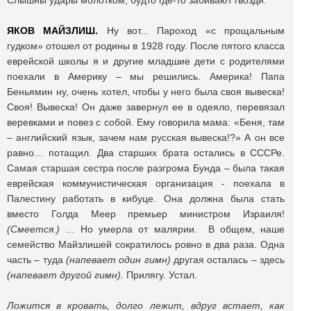
Слышны удары молотком, будто где-то забивают гвозди.
ЯКОВ МАЙЗЛИШ.
Ну вот... Пароход «с прощальным
гудком» отошел от родины в 1928 году. После пятого класса
еврейской школы я и другие младшие дети с родителями
поехали в Америку – мы решились. Америка! Папа
Беньямин ну, очень хотел, чтобы у него была своя вывеска!
Своя! Вывеска! Он даже завернул ее в одеяло, перевязал
веревками и повез с собой. Ему говорила мама: «Беня, там
– английский язык, зачем нам русская вывеска!?» А он все
равно… потащил. Два старших брата остались в СССРе.
Самая старшая сестра после разгрома Бунда – была такая
еврейская коммунистическая организация - поехала в
Палестину работать в кибуце. Она должна была стать
вместо Голда Меер премьер министром Израиля!
(Смеется.)
… Но умерла от малярии. В общем, наше
семейство Майзлишей сократилось ровно в два раза. Одна
часть – туда
(напевает один гимн)
другая осталась – здесь
(напевает другой гимн).
Прилягу. Устал.
Ложится в кровать, долго лежит, вдруг встает, как