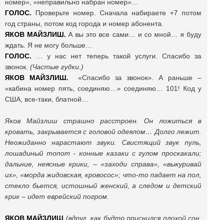
номер», «неправильно набран номер»…
ГОЛОС.
Проверьте номер. Сначала набираете +7 потом
год страны, потом код города и номер абонента.
ЯКОВ МАЙЗЛИШ.
А вы это все сами… и со мной… я буду
ждать. Я не могу больше…
ГОЛОС.
… у нас нет теперь такой услуги. Спасибо за
звонок.
(Частые гудки.)
ЯКОВ МАЙЗЛИШ.
«Спасибо за звонок». А раньше –
«кабина номер пять, соединяю…» соединяю… 101! Код у
США, все-таки, блатной…
Яков Майзлиш страшно расстроен. Он ложиться в
кровать, закрывается с головой одеялом… Долго лежит.
Неожиданно нарастают звуки. Свистящий звук пуль,
лошадиный топот - конные казаки с гулом проскакали;
дальние, неясные крики, – «заходи справа», «выкуривай
их», «морда жидовская, кровосос»; что-то падает на пол,
стекло бьется, истошный женский, а следом и детский
крик – идет еврейский погром.
ЯКОВ МАЙЗЛИШ
(вдруг, как будто приснился плохой сон,