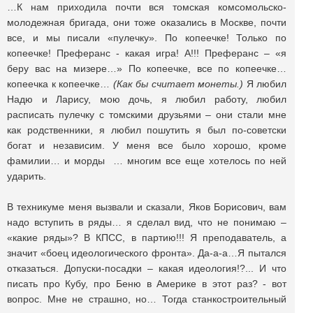
…К нам приходила почти вся томская комсомольско-
молодежная бригада, они тоже оказались в Москве, почти
все, и мы писали «пулечку». По копеечке! Только по
копеечке! Преферанс - какая игра! А!!! Преферанс – «я
беру вас на мизере…» По копеечке, все по копеечке…
копеечка к копеечке…
(Как бы считает монеты.)
Я любил
Надю и Ларису, мою дочь, я любил работу, любил
расписать пулечку с томскими друзьями – они стали мне
как родственники, я любил пошутить я был по-советски
богат и независим. У меня все было хорошо, кроме
фамилии… и морды … многим все еще хотелось по ней
ударить.
В техникуме меня вызвали и сказали, Яков Борисович, вам
надо вступить в ряды… я сделал вид, что не понимаю –
«какие ряды»? В КПСС, в партию!!! Я преподаватель, а
значит «боец идеологического фронта». Да-а-а…Я пытался
отказаться. Допуски-посадки – какая идеология!?... И что
писать про Кубу, про Беню в Америке в этот раз? - вот
вопрос. Мне не страшно, но… Тогда станкостроительный