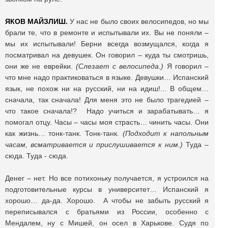
ЯКОВ МАЙЗЛИШ.
У нас не было своих велосипедов, но мы
брали те, что в ремонте и испытывали их. Вы не поняли –
мы их испытывали! Берни всегда возмущался, когда я
посматривал на девушек. Он говорил – куда ты смотришь,
они же не еврейки.
(Слезает с велосипеда.)
Я говорил –
что мне надо практиковаться в языке. Девушки… Испанский
язык, не похож ни на русский, ни на идиш!... В общем…
сначала, так сначала! Для меня это не было трагедией –
что такое сначала!? Надо учиться и зарабатывать… я
помогал отцу. Часы – часы моя страсть… чинить часы. Они
как жизнь… тонк-танк. Тонк-танк.
(Подходит к напольным
часам, всматривается и прислушивается к ним.)
Туда –
сюда. Туда - сюда.
Денег – нет. Но все потихоньку получается, я устроился на
подготовительные курсы в университет… Испанский я
хорошо… да-да. Хорошо. А чтобы не забыть русский я
переписывался с братьями из России, особенно с
Мендалем, ну с Мишей, он осел в Харькове. Судя по