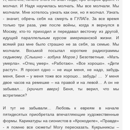
молчал. И Надя научилась молчать. Мы все молчали. Мы
молчали. Мне хотелось узнать как они, но я молчал. Узнать
- значит, обречь себя на смерть в ГУЛАГе. За все время
только три раза, уже после войны, когда я вернулся в
Москву, кто-то приходил и передавал весточку из другой,
идущей параллельным курсом американской жизни. И
всякий раз мне было страшно не за себя, за семью. Мы
молчали. Восьмой посылал короткие радиограммы
седьмому.
(Слышно - азбука Морзе.)
Безответные. «Мать
умерла». «Отец умер». «Работаю». «Все хорошо». «Дети
растут». Я просил одно – не ищи меня, не надо, забудь
меня, Беня – у меня тоже все хорошо... забудь! … У меня
двое часов на ремешке – на правой и на левой… А он не
забывал…
(кричит вверх)
Беня, ты верил, что мы
встретимся?
И тут не забывали… Любовь к евреям в начале
пятидесятых приобретала впечатляющие художественные
формы. Карикатуры на сионистов в «Крокодиле», «Правде»
- я помню все сюжеты! Могу пересказать. Кукрыниксы –