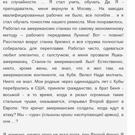
из случайности. … Я стал учить, обучать. Да. Я -
преподаватель, меня вернули в Москву… На заводах
квалифицированных рабочих не было, все погибли… и я
стал обучать тонкостям нашего ремесла. Мне понравилось.
Работал на американских станках по самому экономичному
методу – рабочего передовика Лунина! Вот – помню!
Расстилал вокруг станка брезент, и вся стружка полностью
собиралась для переплавки. Работал чисто, одеваться
любил элегантно, с галстучком, и меня прозвали Яшка-
американец. Станок-то американский был! Естественно,
никто, кроме жены, не знал, что я жил там, на
американском континенте, на Кубе. Велел Наде молчать.
Никто не знал. Мои родные через одиннадцать лет с Кубы
перебрались в США, приняли гражданство, а брат Беня -
восьмой - в то время, когда я резал огромные такие
стальные чушки, оказывается, открывал Второй фронт в
Европе. Что кричат американские солдаты, когда идут в
атаку? Мы – «ура»
(слышны крики наступающей армии),
а
они….?
Я, конечно, ничего этого не знал тогда, про Второй фронт. Я