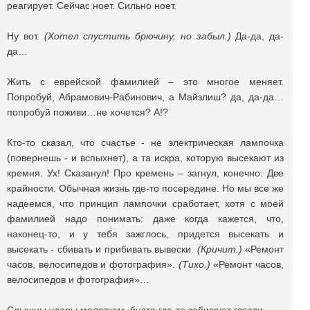
реагирует. Сейчас ноет. Сильно ноет.
Ну вот.
(Хотел спустить брючину, но забыл.)
Да-да, да-
да…
Жить с еврейской фамилией – это многое меняет.
Попробуй, Абрамович-Рабинович, а Майзлиш? да, да-да…
попробуй поживи…не хочется? А!?
Кто-то сказал, что счастье - не электрическая лампочка
(повернешь - и вспыхнет), а та искра, которую высекают из
кремня. Ух! Сказанул! Про кремень – загнул, конечно. Две
крайности. Обычная жизнь где-то посередине. Но мы все же
надеемся, что принцип лампочки сработает, хотя с моей
фамилией надо понимать: даже когда кажется, что,
наконец-то, и у тебя зажглось, придется высекать и
высекать - сбивать и прибивать вывески.
(Кричит.)
«Ремонт
часов, велосипедов и фотография».
(Тихо.)
«Ремонт часов,
велосипедов и фотография»…