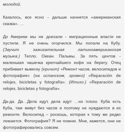
молодой.
Казалось, все ясно - дальше начнется «американская
сказка». …
До Америки мы не доехали - миграционные власти не
пустили. Я не очень огорчился. Мы попали на Кубу.
(Звучит зажигательная латиноамериканская
музыка.)
Тепло. Океан. Пальмы. За пять центов -
маленькая чашечка крепчайшего кофе на берегу. Отец
прибивает вывеску
(кричит)
«Ремонт часов, велосипедов и
фотография»
(на испанском, громко)
«Reparación de
relojes, bicicletas y fotografía».
(
И
тихо
.)
«Reparación de
relojes, bicicletas y fotografía».
Да-да. Да…Дела идут, дела идут …но плохо. Куба есть
Куба, там живут без часов и поэтому не нуждаются в их
ремонте. Велосипед – роскошь, которая к тому же редко
ломается. Фотография? Я не помню. Мне, кажется, они не
фотографировались совсем.