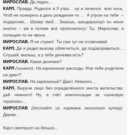
МИРОСЛАВ.
Да ладно…
КАРЛ.
Правда. Родился в 3 утра… ну и лечился всю ночь.
Чтоб не помереть в день рождения-то … А утром на тебе –
подарочек… Шокер твой... Знаешь, шандарахнул ты меня
знатно – аж в голове всё прояснилось! Ты, Мирослав, в
полицию-то не звони…
МИРОСЛАВ.
Я не стукач! Ты сам тут не отсвечивай.
КАРЛ.
Да я редко выхожу облегчиться, да подзаправиться…
Слушай, малыш, а у тебя денежка есть?
МИРОСЛАВ.
Какая денежка?
КАРЛ
(чихает).
На карманные расходы. Или тебе родители
не дают?
МИРОСЛАВ.
На карманные? Дают. Немного…
КАРЛ.
Выручи лицо без определённого места жительства:
дай немного! Ну, в счёт компенсации за «шоковую
терапию»…
МИРОСЛАВ
(достаёт из кармана несколько купюр).
Держи…
Карл смотрит на деньги…