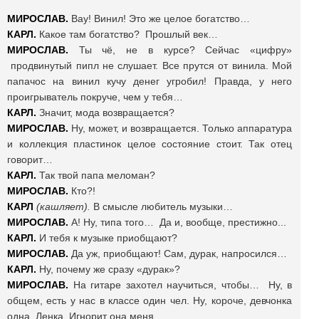
МИРОСЛАВ.
Вау! Винил! Это же целое богатство…
КАРЛ.
Какое там богатство? Прошлый век…
МИРОСЛАВ.
Ты чё, не в курсе? Сейчас «цифру»
продвинутый пипл не слушает. Все прутся от винила. Мой
папачос на винил кучу денег угробил! Правда, у него
проигрыватель покруче, чем у тебя…
КАРЛ.
Значит, мода возвращается?
МИРОСЛАВ.
Ну, может, и возвращается. Только аппаратура
и коллекция пластинок целое состояние стоит. Так отец
говорит…
КАРЛ.
Так твой папа меломан?
МИРОСЛАВ.
Кто?!
КАРЛ
(кашляет).
В смысле любитель музыки…
МИРОСЛАВ.
А! Ну, типа того… Да и, вообще, престижно...
КАРЛ.
И тебя к музыке приобщают?
МИРОСЛАВ.
Да уж, приобщают! Сам, дурак, напросился…
КАРЛ.
Ну, почему же сразу «дурак»?
МИРОСЛАВ.
На гитаре захотел научиться, чтобы… Ну, в
общем, есть у нас в классе один чел. Ну, короче, девчонка
одна. Ленка. Игнорит она меня…