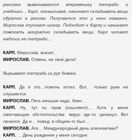
рюкзака вываливаются вперемешку тетради и
учебники… Карл, покашливая, начинает складывать вещи
обратно в рюкзак. Получается это у него неважно.
Мирослав опускает шокер. Подходит к Карлу и начинает
помогать аккуратно складывать вещи. Карл читает
надпись на тетради…
КАРЛ.
Мирослав, значит…
МИРОСЛАВ.
Отвянь, не твоё дело!
Вырывает тетрадь из рук бомжа.
КАРЛ.
Да я это…помочь хотел. Вот, только руки не
слушаются.
МИРОСЛАВ.
Пить меньше надо, блин…
КАРЛ.
Ну, тут ты прав
(кашляет)…
Хотя у меня
смягчающие обстоятельства: вирус где-то цепанул. Вот
лечился. Да и… повод, в общем-то был…
МИРОСЛАВ.
Ага… Международный день алконавтики?
КАРЛ.
… День рождения у меня сегодня.