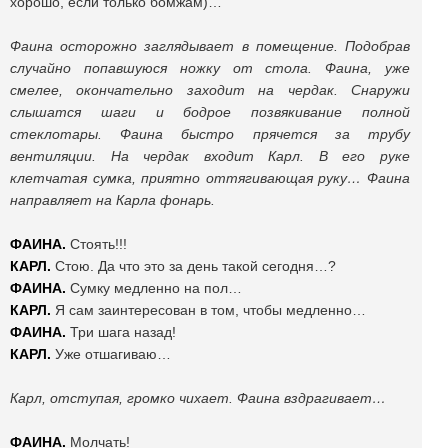
хорошо, если только бомжам)…
Фаина осторожно заглядывает в помещение. Подобрав
случайно попавшуюся ножку от стола. Фаина, уже
смелее, окончательно заходит на чердак. Снаружи
слышатся шаги и бодрое позвякивание полной
стеклотары. Фаина быстро прячется за трубу
вентиляции. На чердак входит Карл. В его руке
клетчатая сумка, приятно оттягивающая руку… Фаина
направляет на Карла фонарь.
ФАИНА.
Стоять!!!
КАРЛ.
Стою. Да что это за день такой сегодня…?
ФАИНА.
Сумку медленно на пол…
КАРЛ.
Я сам заинтересован в том, чтобы медленно…
ФАИНА.
Три шага назад!
КАРЛ.
Уже отшагиваю…
Карл, отступая, громко чихает. Фаина вздрагивает…
ФАИНА.
Молчать!