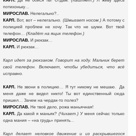
КАРЛ.
Да не бойся ты! Отдам.
(Кашляет.)
Я живу здесь
потихоньку…
МИРОСЛАВ.
Нелегально?..
КАРЛ.
Вот, вот – нелегально.
(Шмыгает носом.)
А потому с
полицией проблем не хочу. Так что не шуми. Вот твой
телефон…
(Кладёт на ящик телефон.)
МИРОСЛАВ.
И рюкзак…
КАРЛ.
И рюкзак…
Карл идет за рюкзаком. Говорит на ходу. Мальчик берет
свой телефон. Включает, чтобы убедиться, что всё
исправно.
КАРЛ.
Не звони в полицию… Я тут никому не мешаю. Да
меня даже не видел никто! Ты вот единственный сюда
пришел… Зачем на чердак-то полез?
МИРОСЛАВ.
Не твоё дело, рожа маньячная!
КАРЛ.
Да какой я маньяк?
(Чихает.)
У меня сейчас только
одна мания – «на грудь» принять...
Карл делает неловкое движение и из раскрывшегося