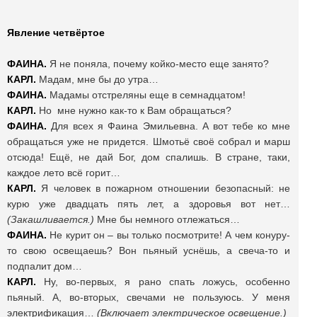
Явление четвёртое
ФАИНА.
Я не поняла, почему койко-место еще занято?
КАРЛ.
Мадам, мне бы до утра…
ФАИНА.
Мадамы отстреляны еще в семнадцатом!
КАРЛ.
Но мне нужно как-то к Вам обращаться?
ФАИНА.
Для всех я Фаина Эмильевна. А вот тебе ко мне
обращаться уже не придется. Шмотьё своё собрал и марш
отсюда! Ещё, не дай Бог, дом спалишь. В стране, таки,
каждое лето всё горит…
КАРЛ.
Я человек в пожарном отношении безопасный: не
курю уже двадцать пять лет, а здоровья вот нет…
(Закашливается.)
Мне бы немного отлежаться…
ФАИНА.
Не курит он – вы только посмотрите! А чем конуру-
то свою освещаешь? Вон пьяный уснёшь, а свеча-то и
подпалит дом…
КАРЛ.
Ну, во-первых, я рано спать ложусь, особенно
пьяный. А, во-вторых, свечами не пользуюсь. У меня
электрификация…
(Включает электрическое освещение.)