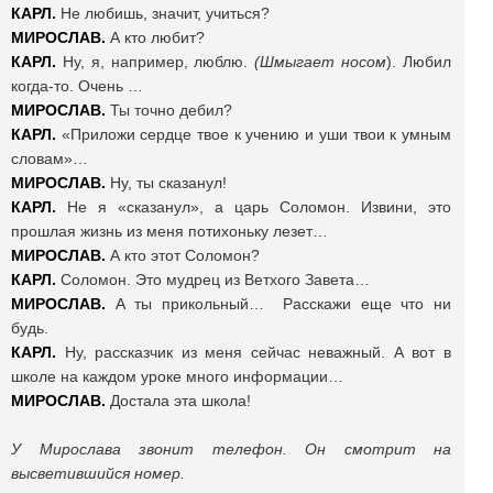
КАРЛ.
Не любишь, значит, учиться?
МИРОСЛАВ.
А кто любит?
КАРЛ.
Ну, я, например, люблю.
(Шмыгает носом
). Любил
когда-то. Очень …
МИРОСЛАВ.
Ты точно дебил?
КАРЛ.
«Приложи сердце твое к учению и уши твои к умным
словам»…
МИРОСЛАВ.
Ну, ты сказанул!
КАРЛ.
Не я «сказанул», а царь Соломон. Извини, это
прошлая жизнь из меня потихоньку лезет…
МИРОСЛАВ.
А кто этот Соломон?
КАРЛ.
Соломон. Это мудрец из Ветхого Завета…
МИРОСЛАВ.
А ты прикольный… Расскажи еще что ни
будь.
КАРЛ.
Ну, рассказчик из меня сейчас неважный. А вот в
школе на каждом уроке много информации…
МИРОСЛАВ.
Достала эта школа!
У Мирослава звонит телефон. Он смотрит на
высветившийся номер.