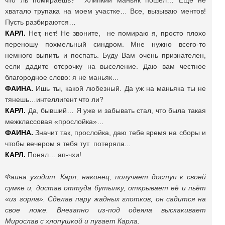
что ль помираешь? Хлипкий маньяк пошёл… Ещё не
хватало трупака на моем участке… Все, вызываю ментов!
Пусть разбираются…
КАРЛ.
Нет, нет! Не звоните, не помираю я, просто плохо
переношу похмельный синдром. Мне нужно всего-то
немного выпить и поспать. Буду Вам очень признателен,
если дадите отсрочку на выселение. Даю вам честное
благородное слово: я не маньяк…
ФАИНА.
Ишь ты, какой любезный. Да уж на маньяка ты не
тянешь…интеллигент что ли?
КАРЛ.
Да, бывший… Я уже и забывать стал, что была такая
межклассовая «прослойка»…
ФАИНА.
Значит так, прослойка, даю тебе время на сборы и
чтобы вечером я тебя тут потеряла...
КАРЛ.
Понял… ап-чхи!
Фаина уходит. Карл, наконец, получает доступ к своей
сумке и, достав оттуда бутылку, открывает её и пьёт
«из горла». Сделав пару жадных глотков, он садится на
свое ложе. Внезапно из-под одеяла выскакивает
Мирослав с хлопушкой и пугает Карла.