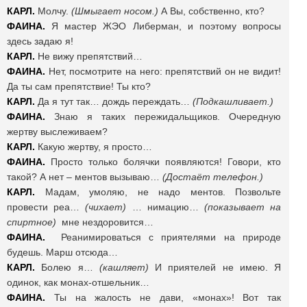
КАРЛ.
Молчу.
(Шмыгает носом.)
А Вы, собственно, кто?
ФАИНА.
Я мастер ЖЭО Либерман, и поэтому вопросы
здесь задаю я!
КАРЛ.
Не вижу препятствий…
ФАИНА.
Нет, посмотрите на него: препятствий он не видит!
Да ты сам препятствие! Ты кто?
КАРЛ.
Да я тут так… дождь переждать…
(Подкашливает.)
ФАИНА.
Знаю я таких пережидальщиков. Очередную
жертву выслеживаем?
КАРЛ.
Какую жертву, я просто…
ФАИНА.
Просто только болячки появляются! Говори, кто
такой? А нет – ментов вызываю…
(Достаёт телефон.)
КАРЛ.
Мадам, умоляю, не надо ментов. Позвольте
провести реа…
(чихает)
… нимацию…
(показывает на
спиртное)
мне нездоровится…
ФАИНА.
Реанимироваться с приятелями на природе
будешь. Марш отсюда…
КАРЛ.
Болею я…
(кашляет)
И приятелей не имею. Я
одинок, как монах-отшельник…
ФАИНА.
Ты на жалость не дави, «монах»! Вот так