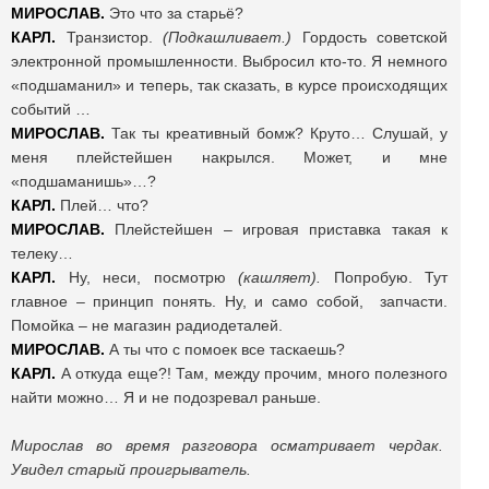
МИРОСЛАВ.
Это что за старьё?
КАРЛ.
Транзистор.
(Подкашливает.)
Гордость советской
электронной промышленности. Выбросил кто-то. Я немного
«подшаманил» и теперь, так сказать, в курсе происходящих
событий …
МИРОСЛАВ.
Так ты креативный бомж? Круто… Слушай, у
меня плейстейшен накрылся. Может, и мне
«подшаманишь»…?
КАРЛ.
Плей… что?
МИРОСЛАВ.
Плейстейшен – игровая приставка такая к
телеку…
КАРЛ.
Ну, неси, посмотрю
(кашляет).
Попробую. Тут
главное – принцип понять. Ну, и само собой, запчасти.
Помойка – не магазин радиодеталей.
МИРОСЛАВ.
А ты что с помоек все таскаешь?
КАРЛ.
А откуда еще?! Там, между прочим, много полезного
найти можно… Я и не подозревал раньше.
Мирослав во время разговора осматривает чердак.
Увидел старый проигрыватель.