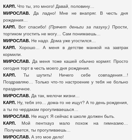
КАРЛ.
Что ты, это много! Давай, половину…
МИРОСЛАВ.
Да ладно! Мне не внапряг. В честь дня
рождения…
КАРЛ.
Вот спасибо!
(Прячет деньги за пазуху.)
Прости,
тортиком угостить не могу… Сам понимаешь…
МИРОСЛАВ.
Не надо. Дома уже угостился…
КАРЛ.
Хорошо… А меня в детстве манкой на завтрак
кормили.
МИРОСЛАВ.
Да меня тоже кашей обычно кормят. Просто
сегодня торт в честь моего дня рождения.
КАРЛ.
Ты шутить! Ничего себе совпадения…!
Поздравляю… Только что-то настроение у тебя не больно
праздничное.
МИРОСЛАВ.
Да так, мелочи жизни…
КАРЛ.
Ну, тебя это… дома-то не ищут? А то день рождения,
а ты по чердакам прогуливаешься…
МИРОСЛАВ.
Не ищут. Я сейчас в школе должен быть.
КАРЛ.
Мой пентхауз мало похож на гимназию…
Получается, ты прогуливаешь…
МИРОСЛАВ.
А это мое дело!