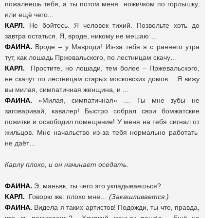
пожалеешь тебя, а ты потом меня ножичком по горлышку,
или ещё чего...
КАРЛ.
Не бойтесь. Я человек тихий. Позвольте хоть до
завтра остаться. Я, вроде, никому не мешаю…
ФАИНА.
Вроде – у Мавроди! Из-за тебя я с раннего утра
тут, как лошадь Пржевальского, по лестницам скачу…
КАРЛ.
Простите, но лошади, тем более – Пржевальского,
не скачут по лестницам старых московских домов… Я вижу
вы милая, симпатичная женщина, и ...
ФАИНА.
«Милая, симпатичная» … Ты мне зубы не
заговаривай, кавалер! Быстро собрал свои бомжатские
пожитки и освободил помещение! У меня на тебя сигнал от
жильцов. Мне начальство из-за тебя нормально работать
не даёт…
Карлу плохо, и он начинает оседать.
ФАИНА.
Э, маньяк, ты чего это укладываешься?
КАРЛ.
Говорю же: плохо мне…
(Закашливается.)
ФАИНА.
Видела я таких артистов! Подожди, ты что, правда,