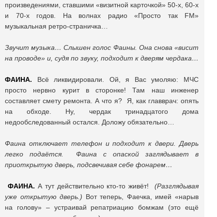
произведениями, ставшими «визитной карточкой» 50-х, 60-х
и 70-х годов. На волнах радио «Просто так FM»
музыкальная ретро-страничка…
Звучит музыка… Слышен голос Фаины. Она снова «висит
на проводе» и, судя по звуку, подходит к дверям чердака…
ФАИНА.
Всё ликвидировали. Ой, я Вас умоляю: МЧС
просто нервно курит в сторонке! Там наш инженер
составляет смету ремонта. А что я? Я, как главврач: опять
на обходе. Ну, чердак тринадцатого дома
недообследованный остался. Доложу обязательно…
Фаина отключает телефон и подходит к двери. Дверь
легко подаётся. Фаина с опаской заглядывает в
приоткрытую дверь, подсвечивая себе фонарем…
ФАИНА.
А тут действительно кто-то живёт!
(Разглядывая
уже открытую дверь.)
Вот теперь, Фаечка, имей «нарыв
на голову» – устраивай репатриацию бомжам (это ещё