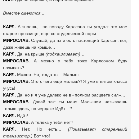
Вместе смеются…
КАРЛ.
А знаешь, по поводу Карлсона ты угадал: это мое
старое прозвище, еще со студенческой поры…
МИРОСЛАВ.
Слушай, да ты и есть настоящий Карлсон: вот,
даже живёшь на крыше…
КАРЛ.
Да, на крыше
(подкашливает)…
МИРОСЛАВ.
А можно я тебя тоже Карлсоном буду
называть?
КАРЛ.
Можно. Но, тогда ты – Малыш…
МИРОСЛАВ.
Это с чего ещё малыш?! Я уже в пятом классе
учусь!
КАРЛ.
Да, но и я уже далеко не в «полном расцвете сил»…
МИРОСЛАВ.
Давай так: ты меня Малышом называешь
только здесь, на чердаке.Идёт…?
КАРЛ.
Идёт!
МИРОСЛАВ.
А телека у тебя нет?
КАРЛ.
Нет. Но есть…
(Показывает старенький
транзистор.)
Вот что!