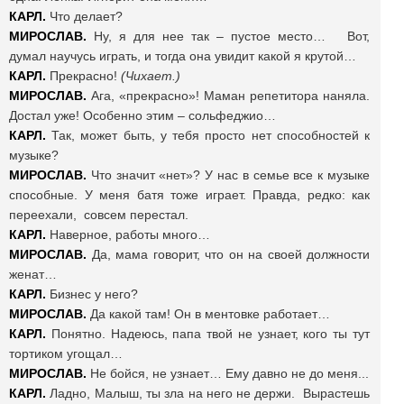
КАРЛ.
Что делает?
МИРОСЛАВ.
Ну, я для нее так – пустое место… Вот,
думал научусь играть, и тогда она увидит какой я крутой…
КАРЛ.
Прекрасно!
(Чихает.)
МИРОСЛАВ.
Ага, «прекрасно»! Маман репетитора наняла.
Достал уже! Особенно этим – сольфеджио…
КАРЛ.
Так, может быть, у тебя просто нет способностей к
музыке?
МИРОСЛАВ.
Что значит «нет»? У нас в семье все к музыке
способные. У меня батя тоже играет. Правда, редко: как
переехали, совсем перестал.
КАРЛ.
Наверное, работы много…
МИРОСЛАВ.
Да, мама говорит, что он на своей должности
женат…
КАРЛ.
Бизнес у него?
МИРОСЛАВ.
Да какой там! Он в ментовке работает…
КАРЛ.
Понятно. Надеюсь, папа твой не узнает, кого ты тут
тортиком угощал…
МИРОСЛАВ.
Не бойся, не узнает… Ему давно не до меня...
КАРЛ.
Ладно, Малыш, ты зла на него не держи. Вырастешь