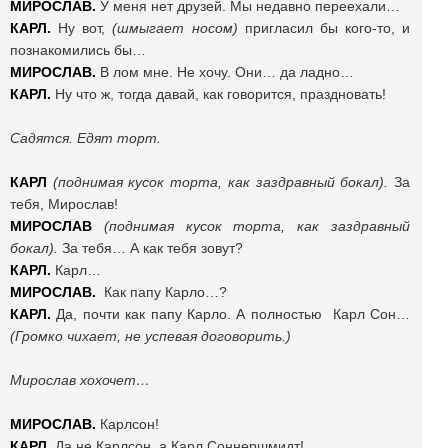
МИРОСЛАВ.
У меня нет друзей. Мы недавно переехали…
КАРЛ.
Ну вот,
(шмыгает носом)
пригласил бы кого-то, и
познакомились бы…
МИРОСЛАВ.
В лом мне. Не хочу. Они… да ладно…
КАРЛ.
Ну что ж, тогда давай, как говорится, праздновать!
Садятся. Едят торт.
КАРЛ
(поднимая кусок торта, как заздравный бокал).
За
тебя, Мирослав!
МИРОСЛАВ
(поднимая кусок торта, как заздравный
бокал).
За тебя… А как тебя зовут?
КАРЛ.
Карл…
МИРОСЛАВ.
Как папу Карло…?
КАРЛ.
Да, почти как папу Карло. А полностью Карл Сон…
(Громко чихает, не успевая договорить.)
Мирослав хохочет…
МИРОСЛАВ.
Карлсон!
КАРЛ.
Да не Карлсон, а Карл Соннершмидт!