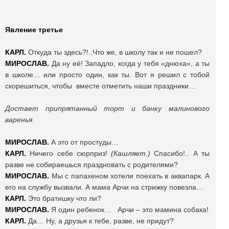
Явление третье
КАРЛ.
Откуда ты здесь?!..Что же, в школу так и не пошел?
МИРОСЛАВ.
Да ну её! Западло, когда у тебя «днюха», а ты
в школе… или просто один, как ты. Вот я решил с тобой
скорешиться, чтобы вместе отметить наши праздники…
Достает припрятанный торт и банку малинового
варенья.
МИРОСЛАВ.
А это от простуды…
КАРЛ.
Ничего себе сюрприз!
(Кашляет.)
Спасибо!.. А ты
разве не собираешься праздновать с родителями?
МИРОСЛАВ.
Мы с папахеном хотели поехать в аквапарк. А
его на службу вызвали. А мама Арчи на стрижку повезла…
КАРЛ.
Это братишку что ли?
МИРОСЛАВ.
Я один ребенок… Арчи – это мамина собака!
КАРЛ.
Да… Ну, а друзья к тебе, разве, не придут?