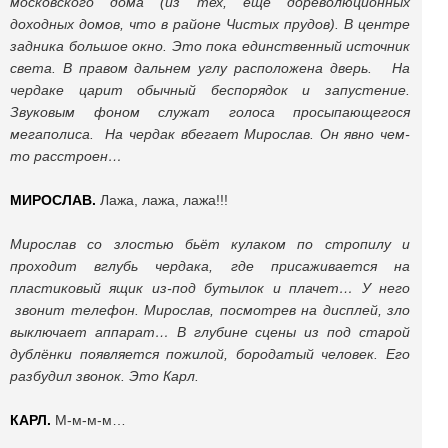
московского дома (из тех, ещё дореволюционных
доходных домов, что в районе Чистых прудов). В центре
задника большое окно. Это пока единственный источник
света. В правом дальнем углу расположена дверь. На
чердаке царит обычный беспорядок и запустение.
Звуковым фоном служат голоса просыпающегося
мегаполиса. На чердак вбегает Мирослав. Он явно чем-
то расстроен…
МИРОСЛАВ.
Лажа, лажа, лажа!!!
Мирослав со злостью бьёт кулаком по стропилу и
проходит вглубь чердака, где присаживается на
пластиковый ящик из-под бутылок и плачет… У него
звонит телефон. Мирослав, посмотрев на дисплей, зло
выключает аппарат… В глубине сцены из под старой
дублёнки появляется пожилой, бородатый человек. Его
разбудил звонок. Это Карл.
КАРЛ.
М-м-м-м…