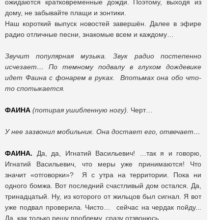
ожидаются кратковременные дожди. Поэтому, выходя из
дому, не забывайте плащи и зонтики.
Наш короткий выпуск новостей завершён. Далее в эфире
радио отличные песни, знакомые всем и каждому…
Звучит популярная музыка. Звук радио постепенно
исчезает… По темному подвалу в глухом дождевике
идет Фаина с фонарем в руках. Впотьмах она обо что-
то спотыкается.
ФАИНА
(потирая ушибленную ногу).
Черт…
У нее зазвонил мобильник. Она достает его, отвечает…
ФАИНА.
Да, да, Игнатий Васильевич! …так я и говорю,
Игнатий Васильевич, что меры уже принимаются! Что
значит «отговорки»? Я с утра на территории. Пока ни
одного бомжа. Вот последний счастливый дом остался. Да,
тринадцатый. Ну, из которого от жильцов был сигнал. Я вот
уже подвал проверила. Чисто… сейчас на чердак пойду...
Да, как только решу проблему, сразу отзвонюсь…