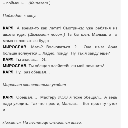
– поймешь…
(Кашляет.)
Подходит к окну.
КАРЛ.
А время-то как летит! Смотри-ка: уже ребятня из
школы идет.
(Шмыгает носом.)
Ты бы шел, Малыш, а то
мама волноваться будет…
МИРОСЛАВ.
Мать? Волноваться…? Она из-за Арчи
больше волнуется… Ладно, пойду. Ну, так я зайду еще?
КАРЛ.
Ты знаешь… Я…
МИРОСЛАВ.
Ты обещал плейстейшен мой починить!
КАРЛ.
Ну, раз обещал…
Мирослав окончательно уходит.
КАРЛ.
Обещал…. Мастеру ЖЭО я тоже обещал… А ведь
надо уходить. Так что прости, Малыш… Вот прилягу чуток
и…
Ложится. На лестнице слышатся шаги.