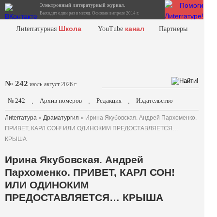
Электронный литературный журнал.
Выходит один раз в месяц. Основан в апреле 2014 г.
Школа
канал
Лиterraтурная
YouTube
Партнеры
№ 242
июль-август 2026 г.
№ 242
Архив номеров
Редакция
Издательство
.
.
.
Лиterraтура
»
Драматургия
» Ирина Якубовская. Андрей Пархоменко.
ПРИВЕТ, КАРЛ СОН! ИЛИ ОДИНОКИМ ПРЕДОСТАВЛЯЕТСЯ…
КРЫША
Ирина Якубовская. Андрей
Пархоменко. ПРИВЕТ, КАРЛ СОН!
ИЛИ ОДИНОКИМ
ПРЕДОСТАВЛЯЕТСЯ… КРЫША