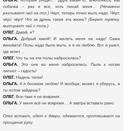
ОЛЬГА.
Который уходит… Дура какая-то, влюбляюсь, как
собачка – раз и все, хоть пинай меня…
(Нечаянно
разливает чай на пол.)
Черт, теперь точно мыть надо. Чёрт,
чёрт, чёрт! Что за дрянь такая эта жизнь?
(Берет тряпку,
вытирает чай с пола.)
ОЛЕГ.
Давай, я?
ОЛЬГА.
Добрый какой! И жалеть меня не надо! Сама
виновата! Полы надо было мыть, а я не люблю. Вот и ушел,
где моют…
ОЛЕГ.
Что ты на эти полы набросилась?
ОЛЬГА.
Это они на меня набросились. Пыль к ногам
липнет – гадость!
ОЛЕГ.
Надень тапки!
ОЛЬГА.
А я босиком люблю! И вообще, может, я уберусь, а
ты потом зайдешь?
ОЛЕГ.
Все-таки я не вовремя…
ОЛЬГА.
У меня всё не вовремя… А завтра вставать рано.
Олег встает, идет к двери, одевается, протягивает на
прощание руку.