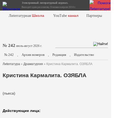
Электронный литературный журнал.
Выходит один раз в месяц. Основан в апреле 2014 г.
Школа
канал
Лиterraтурная
YouTube
Партнеры
№ 242
июль-август 2026 г.
№ 242
Архив номеров
Редакция
Издательство
.
.
.
Лиterraтура
»
Драматургия
» Кристина Кармалита. ОЗЯБЛА
Кристина Кармалита. ОЗЯБЛА
(пьеса)
Действующие лица: