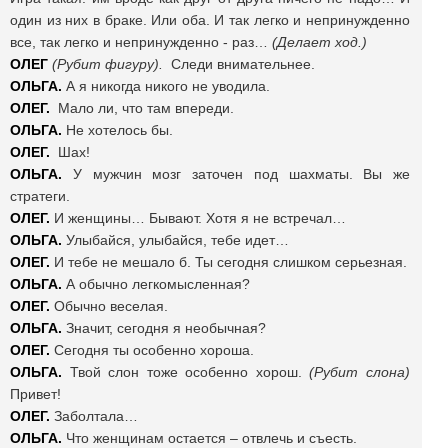
один из них в браке. Или оба. И так легко и непринужденно
все, так легко и непринужденно - раз…
(Делает ход.)
ОЛЕГ
(Рубит фигуру).
Следи внимательнее.
ОЛЬГА.
А я никогда никого не уводила.
ОЛЕГ.
Мало ли, что там впереди.
ОЛЬГА.
Не хотелось бы.
ОЛЕГ.
Шах!
ОЛЬГА.
У мужчин мозг заточен под шахматы. Вы же
стратеги.
ОЛЕГ.
И женщины… Бывают. Хотя я не встречал…
ОЛЬГА.
Улыбайся, улыбайся, тебе идет…
ОЛЕГ.
И тебе не мешало б. Ты сегодня слишком серьезная.
ОЛЬГА.
А обычно легкомысленная?
ОЛЕГ.
Обычно веселая.
ОЛЬГА.
Значит, сегодня я необычная?
ОЛЕГ.
Сегодня ты особенно хороша.
ОЛЬГА.
Твой слон тоже особенно хорош.
(Рубит слона)
Привет!
ОЛЕГ.
Заболтала…
ОЛЬГА.
Что женщинам остается – отвлечь и съесть.