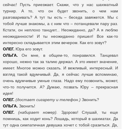
сейчас! Пусть приезжает. Скажи, что у нас шахматный
турнир. А то, что он будет звонить, о чем нам
разговаривать? А тут ты есть – беседа завяжется. Мы с
тобой лучше знакомы, а с ним что – потанцевали пару раз.
Кстати, он неплохо танцует... Неожиданно, да? А я люблю
неожиданности! И ты неожиданно пришел! Все как-то
интересно складывается этим вечером. Как его зовут?
ОЛЕГ.
Юра его зовут.
ОЛЬГА.
Он мне, в общем-то, понравился. Танцевал
хорошо, нежно так за талию держал. А это имеет значение,
имеет. Многое можно сказать. И вежливый, интересный. И
взгляд такой вдумчивый. Да, я сейчас лучше вспоминаю,
очень вдумчивые умные глаза. Надо ему позвонить, может,
что-то получится. А? Думаю, позвать Юру – прекрасная
идея!
ОЛЕГ.
(достает сигарету и телефон.)
Звонить?
ОЛЬГА.
Звонить!
ОЛЕГ.
(набирает номер).
Здорово! Слушай, ты еще
помнишь, как ходит конь? Лошадь, который в шахматах. Да
тут одна симпатичная девушка хочет с тобой сразиться. Да,