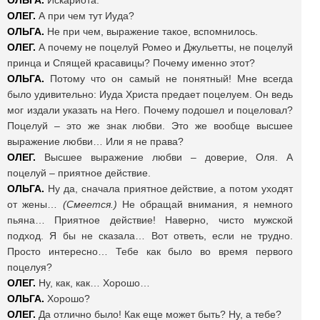
ОЛЬГА.
Искариота.
ОЛЕГ.
А при чем тут Иуда?
ОЛЬГА.
Не при чем, выражение такое, вспомнилось.
ОЛЕГ.
А почему не поцелуй Ромео и Джульетты, не поцелуй
принца и Спящей красавицы? Почему именно этот?
ОЛЬГА.
Потому что он самый не понятный! Мне всегда
было удивительно: Иуда Христа предает поцелуем. Он ведь
мог издали указать на Него. Почему подошел и поцеловал?
Поцелуй – это же знак любви. Это же вообще высшее
выражение любви… Или я не права?
ОЛЕГ.
Высшее выражение любви – доверие, Оля. А
поцелуй – приятное действие.
ОЛЬГА.
Ну да, сначала приятное действие, а потом уходят
от жены…
(Смеется.)
Не обращай внимания, я немного
пьяна… Приятное действие! Наверно, чисто мужской
подход. Я бы не сказала… Вот ответь, если не трудно.
Просто интересно… Тебе как было во время первого
поцелуя?
ОЛЕГ.
Ну, как, как… Хорошо…
ОЛЬГА.
Хорошо?
ОЛЕГ.
Да отлично было! Как еще может быть? Ну, а тебе?