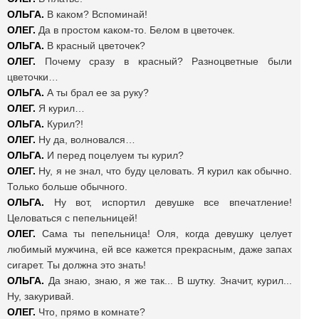
ОЛЬГА.
В каком? Вспоминай!
ОЛЕГ.
Да в простом каком-то. Белом в цветочек.
ОЛЬГА.
В красный цветочек?
ОЛЕГ.
Почему сразу в красный? Разноцветные были
цветочки…
ОЛЬГА.
А ты брал ее за руку?
ОЛЕГ.
Я курил…
ОЛЬГА.
Курил?!
ОЛЕГ.
Ну да, волновался…
ОЛЬГА.
И перед поцелуем ты курил?
ОЛЕГ.
Ну, я не знал, что буду целовать. Я курил как обычно.
Только больше обычного.
ОЛЬГА.
Ну вот, испортил девушке все впечатление!
Целоваться с пепельницей!
ОЛЕГ.
Сама ты пепельница! Оля, когда девушку целует
любимый мужчина, ей все кажется прекрасным, даже запах
сигарет. Ты должна это знать!
ОЛЬГА.
Да знаю, знаю, я же так... В шутку. Значит, курил...
Ну, закуривай.
ОЛЕГ.
Что, прямо в комнате?