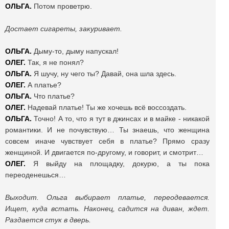
ОЛЬГА.
Потом проветрю.
Достает сигареты, закуривает.
ОЛЬГА.
Дыму-то, дыму напускал!
ОЛЕГ.
Так, я не понял?
ОЛЬГА.
Я шучу, ну чего ты? Давай, она шла здесь.
ОЛЕГ.
А платье?
ОЛЬГА.
Что платье?
ОЛЕГ.
Надевай платье! Ты же хочешь всё воссоздать.
ОЛЬГА.
Точно! А то, что я тут в джинсах и в майке - никакой
романтики. И не почувствую… Ты знаешь, что женщина
совсем иначе чувствует себя в платье? Прямо сразу
женщиной. И двигается по-другому, и говорит, и смотрит…
ОЛЕГ.
Я выйду на площадку, докурю, а ты пока
переоденешься…
Выходит. Ольга выбирает платье, переодевается.
Ищет, куда встать. Наконец, садится на диван, ждет.
Раздается стук в дверь.