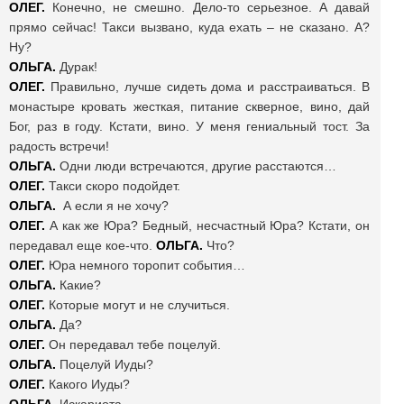
ОЛЕГ.
Конечно, не смешно. Дело-то серьезное. А давай
прямо сейчас! Такси вызвано, куда ехать – не сказано. А?
Ну?
ОЛЬГА.
Дурак!
ОЛЕГ.
Правильно, лучше сидеть дома и расстраиваться. В
монастыре кровать жесткая, питание скверное, вино, дай
Бог, раз в году. Кстати, вино. У меня гениальный тост. За
радость встречи!
ОЛЬГА.
Одни люди встречаются, другие расстаются…
ОЛЕГ.
Такси скоро подойдет.
ОЛЬГА.
А если я не хочу?
ОЛЕГ.
А как же Юра? Бедный, несчастный Юра? Кстати, он
передавал еще кое-что.
ОЛЬГА.
Что?
ОЛЕГ.
Юра немного торопит события…
ОЛЬГА.
Какие?
ОЛЕГ.
Которые могут и не случиться.
ОЛЬГА.
Да?
ОЛЕГ.
Он передавал тебе поцелуй.
ОЛЬГА.
Поцелуй Иуды?
ОЛЕГ.
Какого Иуды?