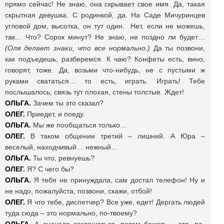
прямо сейчас! Не знаю, она скрывает свое имя. Да, такая
скрытная девушка. С родинкой, да. На Саде Мичуринцев
угловой дом, высотка, он тут один. Нет, если не можешь,
так… Что? Сорок минут? Не знаю, не поздно ли будет…
(Оля делает знаки, что все нормально.)
Да ты позвони,
как подъедешь, разберемся. К чаю? Конфеты есть, вино,
говорят, тоже. Да, возьми что-нибудь, не с пустыми ж
руками свататься… то есть, играть. Играть! Тебе
послышалось, связь тут плохая, стены толстые. Ждет!
ОЛЬГА.
Зачем ты это сказал?
ОЛЕГ.
Приедет, и поеду.
ОЛЬГА.
Мы же пообщаться только…
ОЛЕГ.
В таком общении третий – лишний. А Юра –
веселый, находчивый… нежный…
ОЛЬГА.
Ты что, ревнуешь?
ОЛЕГ.
Я? С чего бы?
ОЛЬГА.
Я тебя не принуждала, сам достал телефон! Ну и
не надо, пожалуйста, позвони, скажи, отбой!
ОЛЕГ.
Я что тебе, диспетчер? Все уже, едет! Дергать людей
туда сюда – это нормально, по-твоему?