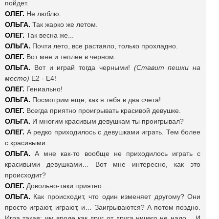
пойдет.
ОЛЕГ.
Не люблю.
ОЛЬГА.
Так жарко же летом.
ОЛЕГ.
Так весна же...
ОЛЬГА.
Почти лето, все растаяло, только прохладно.
ОЛЕГ.
Вот мне и теплее в черном.
ОЛЬГА.
Вот и играй тогда черными!
(Ставит пешки на
место)
Е2 - Е4!
ОЛЕГ.
Гениально!
ОЛЬГА.
Посмотрим еще, как я тебя в два счета!
ОЛЕГ.
Всегда приятно проигрывать красивой девушке.
ОЛЬГА.
И многим красивым девушкам ты проигрывал?
ОЛЕГ.
А редко приходилось с девушками играть. Тем более
с красивыми.
ОЛЬГА.
А мне как-то вообще не приходилось играть с
красивыми девушками… Вот мне интересно, как это
происходит?
ОЛЕГ.
Довольно-таки приятно…
ОЛЬГА.
Как происходит, что один изменяет другому?
Они
просто играют, играют, и… Заигрываются? А потом поздно.
Игра такая: им вроде как друг от друга ничего не надо… И