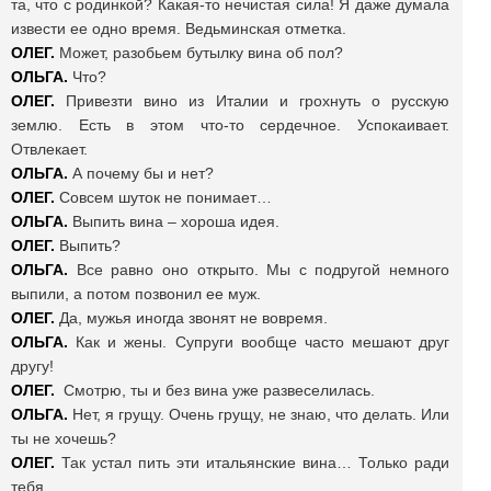
та, что с родинкой? Какая-то нечистая сила! Я даже думала
извести ее одно время. Ведьминская отметка.
ОЛЕГ.
Может, разобьем бутылку вина об пол?
ОЛЬГА.
Что?
ОЛЕГ.
Привезти вино из Италии и грохнуть о русскую
землю. Есть в этом что-то сердечное. Успокаивает.
Отвлекает.
ОЛЬГА.
А почему бы и нет?
ОЛЕГ.
Совсем шуток не понимает…
ОЛЬГА.
Выпить вина – хороша идея.
ОЛЕГ.
Выпить?
ОЛЬГА.
Все равно оно открыто. Мы с подругой немного
выпили, а потом позвонил ее муж.
ОЛЕГ.
Да, мужья иногда звонят не вовремя.
ОЛЬГА.
Как и жены. Супруги вообще часто мешают друг
другу!
ОЛЕГ.
Смотрю, ты и без вина уже развеселилась.
ОЛЬГА.
Нет, я грущу. Очень грущу, не знаю, что делать. Или
ты не хочешь?
ОЛЕГ.
Так устал пить эти итальянские вина…
Только ради
тебя.