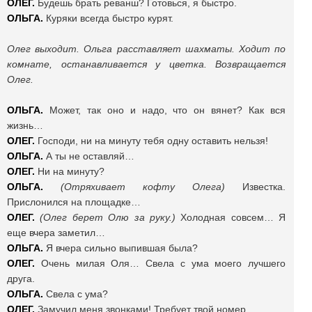
ОЛЕГ.
Будешь брать реванш? Готовься, я быстро.
ОЛЬГА.
Куряки всегда быстро курят.
Олег выходит. Ольга расставляет шахматы. Ходит по
комнате, останавливается у цветка. Возвращается
Олег.
ОЛЬГА.
Может, так оно и надо, что он вянет? Как вся
жизнь…
ОЛЕГ.
Господи, ни на минуту тебя одну оставить нельзя!
ОЛЬГА.
А ты не оставляй…
ОЛЕГ.
Ни на минуту?
ОЛЬГА.
(Отряхивает кофту Олега)
Известка.
Прислонился на площадке…
ОЛЕГ.
(Олег берет Олю за руку.)
Холодная совсем… Я
еще вчера заметил…
ОЛЬГА.
Я вчера сильно выпившая была?
ОЛЕГ.
Очень милая Оля… Свела с ума моего лучшего
друга.
ОЛЬГА.
Свела с ума?
ОЛЕГ.
Замучил меня звонками! Требует твой номер.