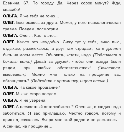
Есенина, 67. По городу. Да. Через сорок минут? Жду,
спасибо!
ОЛЬГА.
Я же тебя не гоню…
ОЛЕГ.
Беспокоюсь за друга. Может, у него психологическая
травма. Поедем, посмотрим.
ОЛЬГА.
Олег… Как-то это…
ОЛЕГ.
Как-то это неудобно. Сижу тут у тебя, вино пью,
отдыхаю, развлекаюсь, а друг там страдает, хотя должен
быть на моем месте. Обновить, кстати, надо.
(Подливает в
бокалы вина.)
Давай за друзей, чтобы они всегда были
рядом, при любых обстоятельствах!
(Чокаются,
выпивают.)
Можно мне только на прощание вас
обтанцевать?
(Подходит к приемнику, ищет песню.)
ОЛЬГА.
На какое прощание?
ОЛЕГ.
Мы же скоро поедем.
ОЛЬГА.
Я не уверена.
ОЛЕГ.
А несчастный автолюбитель? Оленька, о людях надо
заботиться. Я вас приглашаю. Честно говоря, потому и
пришел, сознаюсь. Вчера мне этой радости не досталось…
А сейчас, на прощание…