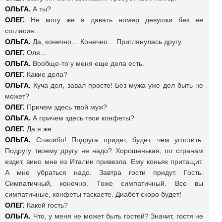
ОЛЬГА.
А ты?
ОЛЕГ.
Не могу же я давать номер девушки без ее
согласия…
ОЛЬГА.
Да, конечно…
Конечно… Приглянулась другу.
ОЛЕГ.
Оля…
ОЛЬГА.
Вообще-то у меня еще дела есть.
ОЛЕГ.
Какие дела?
ОЛЬГА.
Куча дел, завал просто! Без мужа уже дел быть не
может?
ОЛЕГ.
Причем здесь твой муж?
ОЛЬГА.
А причем здесь твои конфеты?
ОЛЕГ.
Да я же…
ОЛЬГА.
Спасибо! Подруга придет, будет, чем угостить.
Подругу твоему другу не надо? Хорошенькая, по странам
ездит, вино мне из Италии привезла. Ему коньяк притащит.
А мне убраться надо. Завтра гости придут. Гость.
Симпатичный, конечно. Тоже симпатичный. Все вы
симпатичные, конфеты таскаете. Диабет скоро будет!
ОЛЕГ.
Какой гость?
ОЛЬГА.
Что, у меня не может быть гостей? Значит, гостя не