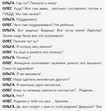
ОЛЬГА.
Где он? Поехали к нему!
ОЛЕГ.
Куда? Все там живы, протокол составляют, потом в
ГИБДД. Мы там зачем?
ОЛЬГА.
Поддержать!
ОЛЕГ.
Чего там поддерживать? Не ребенок.
ОЛЬГА.
Вот видишь! Видишь! Все из-за меня! Идиотка!
Зачем надо было все это устраивать!
ОЛЕГ.
Причем тут ты?
ОЛЬГА.
Я оплачу ему ремонт!
ОЛЕГ.
Ты еще и унизить его хочешь?
ОЛЬГА.
Почему?
ОЛЕГ.
Женщина оплачивает мужчине ремонт его машины!
Сама-то вдумайся!
ОЛЬГА.
Я же виновата!
ОЛЕГ.
Надо сделать виноватым другого?
ОЛЬГА.
Я приношу одни несчастья…
ОЛЕГ.
Кому ты можешь принести несчастье?.. Родинка…
ОЛЬГА.
Что?
ОЛЕГ.
Родинка у тебя на шее… Красиво…
ОЛЬГА.
Да, все сходят с ума от этой родинки! Девушка? Эта