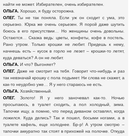
найти не может. Избирателен, очень избирателен.
ОЛЬГА.
Хорошо, я буду осторожна.
ОЛЕГ.
Ты не так поняла. Если уж он сходит с ума, это
серьезно. Юрка же очень серьезен. Я порой даже шутить
боюсь в его присутствии… Но женщины очень довольны.
Остаются… Сказка ведь: цветы, конфеты, кофе в постель.
Рано утром. Только крошки не любит. Придешь к нему,
начнешь есть – кусок в горло не лезет – крошки-то летят,
куда деваться? А он не любит.
ОЛЬГА.
И что? Выгоняет?
ОЛЕГ.
Даже не смотрит на тебя. Говорит что-нибудь и раз
так невзначай крошку с пола подымет. Ни слова не скажет, а
как-то неудобно уже… Я у него стараюсь не есть.
ОЛЬГА.
Хозяйственный.
ОЛЕГ.
Золото! Я у него заночевал как-то. Ночью
просыпаюсь, в туалет сходить, а пол холодный, зима.
Тапочки ищу, а помню, что перед диваном оставлял, когда
ложился. Куда делись? Так и пошел, босыми ногами, а в
туалете кафель, еще холоднее. Бр-р! А утром смотрю –
тапочки аккуратно так стоят в прихожей на полочке. Откуда