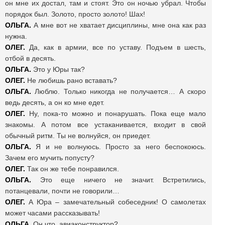
он мне их достал, там и стоят. Это он ночью убрал. Чтобы
порядок был. Золото, просто золото! Шах!
ОЛЬГА.
А мне вот не хватает дисциплины, мне она как раз
нужна.
ОЛЕГ.
Да, как в армии, все по уставу. Подъем в шесть,
отбой в десять.
ОЛЬГА.
Это у Юры так?
ОЛЕГ.
Не любишь рано вставать?
ОЛЬГА.
Люблю. Только никогда не получается… А скоро
ведь десять, а он ко мне едет.
ОЛЕГ.
Ну, пока-то можно и понарушать. Пока еще мало
знакомы. А потом все устаканивается, входит в свой
обычный ритм. Ты не волнуйся, он приедет.
ОЛЬГА.
Я и не волнуюсь. Просто за него беспокоюсь.
Зачем его мучить попусту?
ОЛЕГ.
Так он же тебе понравился.
ОЛЬГА.
Это еще ничего не значит. Встретились,
потанцевали, почти не говорили…
ОЛЕГ.
А Юра – замечательный собеседник! О самолетах
может часами рассказывать!
ОЛЬГА.
Он что, авиаконструктор?