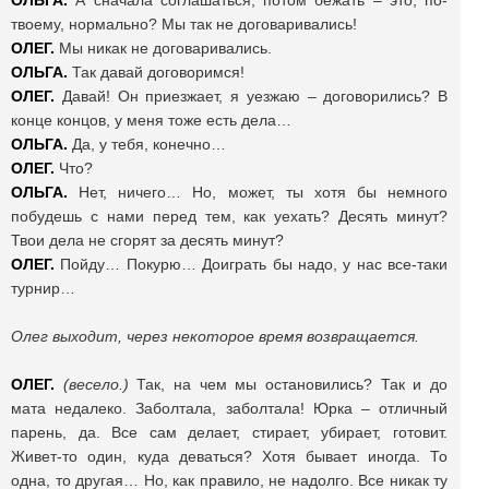
ОЛЬГА.
А сначала соглашаться, потом бежать – это, по-
твоему, нормально? Мы так не договаривались!
ОЛЕГ.
Мы никак не договаривались.
ОЛЬГА.
Так давай договоримся!
ОЛЕГ.
Давай! Он приезжает, я уезжаю – договорились? В
конце концов, у меня тоже есть дела…
ОЛЬГА.
Да, у тебя, конечно…
ОЛЕГ.
Что?
ОЛЬГА.
Нет, ничего… Но, может, ты хотя бы немного
побудешь с нами перед тем, как уехать? Десять минут?
Твои дела не сгорят за десять минут?
ОЛЕГ.
Пойду… Покурю… Доиграть бы надо, у нас все-таки
турнир…
Олег выходит, через некоторое время возвращается.
ОЛЕГ.
(весело.)
Так, на чем мы остановились?
Так и до
мата недалеко. Заболтала, заболтала! Юрка – отличный
парень, да. Все сам делает, стирает, убирает, готовит.
Живет-то один, куда деваться? Хотя бывает иногда. То
одна, то другая… Но, как правило, не надолго. Все никак ту