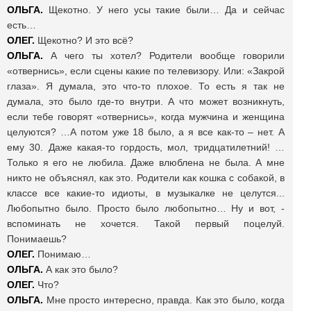
ОЛЬГА.
Щекотно. У него усы такие были… Да и сейчас
есть…
ОЛЕГ.
Щекотно? И это всё?
ОЛЬГА.
А чего ты хотел? Родители вообще говорили
«отвернись», если сцены какие по телевизору. Или: «Закрой
глаза». Я думала, это что-то плохое. То есть я так не
думала, это было где-то внутри. А что может возникнуть,
если тебе говорят «отвернись», когда мужчина и женщина
целуются? …А потом уже 18 было, а я все как-то – нет. А
ему 30. Даже какая-то гордость, мол, тридцатилетний! …
Только я его не любила. Даже влюблена не была. А мне
никто не объяснял, как это. Родители как кошка с собакой, в
классе все какие-то идиоты, в музыкалке не целутся...
Любопытно было. Просто было любопытно… Ну и вот, -
вспоминать не хочется. Такой первый поцелуй.
Понимаешь?
ОЛЕГ.
Понимаю…
ОЛЬГА.
А как это было?
ОЛЕГ.
Что?
ОЛЬГА.
Мне просто интересно, правда. Как это было, когда