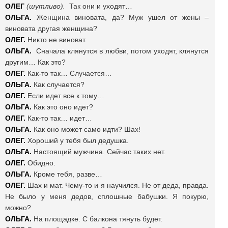
ОЛЕГ
(шутливо).
Так они и уходят…
ОЛЬГА.
Женщина виновата, да? Муж ушел от жены –
виновата другая женщина?
ОЛЕГ.
Никто не виноват.
ОЛЬГА.
Сначала клянутся в любви, потом уходят, клянутся
другим… Как это?
ОЛЕГ.
Как-то так… Случается…
ОЛЬГА.
Как случается?
ОЛЕГ.
Если идет все к тому…
ОЛЬГА.
Как это оно идет?
ОЛЕГ.
Как-то так… идет…
ОЛЬГА.
Как оно может само идти? Шах!
ОЛЕГ.
Хороший у тебя был дедушка.
ОЛЬГА.
Настоящий мужчина. Сейчас таких нет.
ОЛЕГ.
Обидно.
ОЛЬГА.
Кроме тебя, разве…
ОЛЕГ.
Шах и мат. Чему-то и я научился. Не от деда, правда.
Не было у меня дедов, сплошные бабушки. Я покурю,
можно?
ОЛЬГА.
На площадке. С балкона тянуть будет.