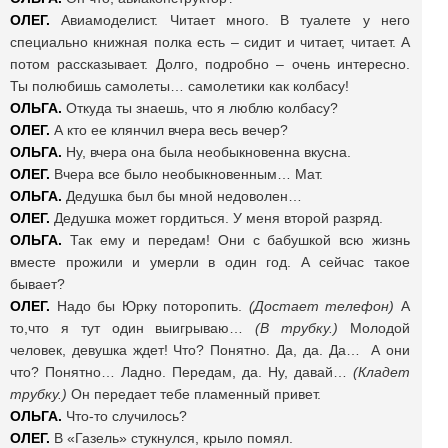
ОЛЕГ.
Авиамоделист. Читает много. В туалете у него
специально книжная полка есть – сидит и читает, читает. А
потом рассказывает. Долго, подробно – очень интересно.
Ты полюбишь самолеты… самолетики как колбасу!
ОЛЬГА.
Откуда ты знаешь, что я люблю колбасу?
ОЛЕГ.
А кто ее клянчил вчера весь вечер?
ОЛЬГА.
Ну, вчера она была необыкновенна вкусна.
ОЛЕГ.
Вчера все было необыкновенным… Мат.
ОЛЬГА.
Дедушка был бы мной недоволен…
ОЛЕГ.
Дедушка может гордиться. У меня второй разряд.
ОЛЬГА.
Так ему и передам! Они с бабушкой всю жизнь
вместе прожили и умерли в один год. А сейчас такое
бывает?
ОЛЕГ.
Надо бы Юрку поторопить.
(Достает телефон)
А
то,что я тут один выигрываю…
(В трубку.)
Молодой
человек, девушка ждет! Что? Понятно. Да, да. Да… А они
что? Понятно… Ладно. Передам, да. Ну, давай…
(Кладет
трубку.)
Он передает тебе пламенный привет.
ОЛЬГА.
Что-то случилось?
ОЛЕГ.
В
«Газель» стукнулся, крыло помял.