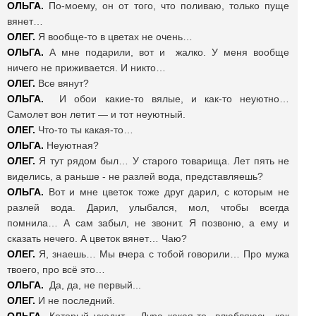
ОЛЬГА.
По-моему, он от того, что поливаю, только пуще
вянет…
ОЛЕГ.
Я вообще-то в цветах не очень…
ОЛЬГА.
А мне подарили, вот и жалко. У меня вообще
ничего не приживается. И никто…
ОЛЕГ.
Все вянут?
ОЛЬГА.
И обои какие-то вялые, и как-то неуютно…
Самолет вон летит — и тот неуютный.
ОЛЕГ.
Что-то ты какая-то…
ОЛЬГА.
Неуютная?
ОЛЕГ.
Я тут рядом был… У старого товарища. Лет пять не
виделись, а раньше - не разлей вода, представляешь?
ОЛЬГА.
Вот и мне цветок тоже друг дарил, с которым не
разлей вода. Дарил, улыбался, мол, чтобы всегда
помнила… А сам забыл, не звонит. Я позвоню, а ему и
сказать нечего. А цветок вянет… Чаю?
ОЛЕГ.
Я, знаешь… Мы вчера с тобой говорили… Про мужа
твоего, про всё это…
ОЛЬГА.
Да, да, не первый...
ОЛЕГ.
И не последний.