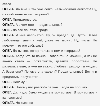
стало.
ОЛЬГА.
Да мне и так уже легко, невыносимая легкость!
Ну,
о какой тяжести ты говоришь?
ОЛЕГ.
Предательство.
ОЛЬГА.
А в чем оно – предательство?
ОЛЕГ.
Да все понятно, вроде.
ОЛЬГА.
А мне непонятно. Ну, он предал, да. Пусть. Завел
любовницу, ушел к ней, даже не звонит. Ну, пусть. Но
почему я-то его забываю?
ОЛЕГ.
Да ты весь вечер только о нем и твердишь!
ОЛЬГА.
Когда что-то важно – говорить не можешь, а как не
важно стало — пожалуйста, давайте поболтаем. Не
развелись еще, а уже не важно. Любовь приходит и уходит.
А была она? Почему она уходит? Предательство? Вот я и
предатель, получается...
ОЛЕГ.
Почему?
ОЛЬГА.
Потому что разлюбила уже… года не прошло.
ОЛЕГ.
Да, надо было уходить в монастырь! В монастырь -
за псалтырь!
ОЛЬГА.
Не смешно.