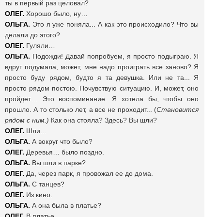
ты в первый раз целовал?
ОЛЕГ.
Хорошо было, ну…
ОЛЬГА.
Это я уже поняла... А как это происходило? Что вы
делали до этого?
ОЛЕГ.
Гуляли…
ОЛЬГА.
Подожди! Давай попробуем, я просто подыграю. Я
вдруг подумала, может, мне надо проиграть все заново? Я
просто буду рядом, будто я та девушка. Или не та... Я
просто рядом постою. Почувствую ситуацию. И, может, оно
пройдет… Это воспоминание. Я хотела бы, чтобы оно
прошло. А то столько лет, а все не проходит... (
Становится
рядом с ним.)
Как она стояла? Здесь? Вы шли?
ОЛЕГ.
Шли…
ОЛЬГА.
А вокруг что было?
ОЛЕГ.
Деревья… было поздно.
ОЛЬГА.
Вы шли в парке?
ОЛЕГ.
Да, через парк, я провожал ее до дома.
ОЛЬГА.
С танцев?
ОЛЕГ.
Из кино.
ОЛЬГА.
А она была в платье?
ОЛЕГ.
В платье.