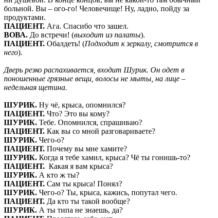
больной. Вы – ого-го! Человечище! Ну, ладно, пойду за
продуктами.
ПАЦИЕНТ.
Ага. Спасибо что зашел.
ВОВА.
До встречи! (
выходит из палаты
).
ПАЦИЕНТ.
Обалдеть! (
Подходит к зеркалу, смотрится в
него
).
Дверь резко распахивается, входит Шурик. Он одет в
поношенные грязные вещи, волосы не мыты, на лице –
недельная щетина.
ШУРИК.
Ну чё, крыса, опомнился?
ПАЦИЕНТ.
Что? Это вы кому?
ШУРИК.
Тебе. Опомнился, спрашиваю?
ПАЦИЕНТ.
Как вы со мной разговариваете?
ШУРИК.
Чего-о?
ПАЦИЕНТ.
Почему вы мне хамите?
ШУРИК.
Когда я тебе хамил, крыса? Чё ты гонишь-то?
ПАЦИЕНТ.
Какая я вам крыса?
ШУРИК.
А кто ж ты?
ПАЦИЕНТ.
Сам ты крыса! Понял?
ШУРИК.
Чего-о? Ты, крыса, кажись, попутал чего.
ПАЦИЕНТ.
Да кто ты такой вообще?
ШУРИК.
А ты типа не знаешь, да?