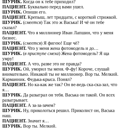
ШУРИК.
Когда он к тебе приходил?
ПАЦИЕНТ.
Буквально перед вами ушел.
ШУРИК.
Опиши его.
ПАЦИЕНТ.
Крепыш, лет тридцати, с короткой стрижкой.
ШУРИК.
(
смеется
) Так это ж Васька! И чё он тебе
сказал?
ПАЦИЕНТ.
Что я миллионер Иван Лапшин, что у меня
бизнес.
ШУРИК.
(
смеется
) Я фигею! Еще чё?
ПАЦИЕНТ.
Что у меня жена фотомодель и до…
ШУРИК.
(
в приступе смеха
) Жена фотомодель? Я ща
умру!
ПАЦИЕНТ.
А что, разве это не правда?
ШУРИК.
Ой, уморил ты меня. Ф-фу! Короче, слушай
внимательно. Никакой ты не миллионер. Вор ты. Мелкий.
Карманник. Федька-крыса. Понял?
ПАЦИЕНТ.
Но ка-как же так? Он ве-ведь ска-ска-зал, что
я…
ШУРИК.
Да разыграл он тебя. Васька он такой. Он всех
разыгрывает.
ПАЦИЕНТ.
А за-за-зачем?
ШУРИК.
Ну, приколоться решил. Приколист он, Васька
наш.
ПАЦИЕНТ.
Значит я…
ШУРИК.
Вор ты. Мелкий.