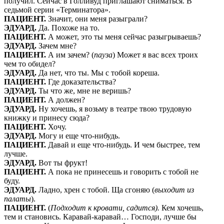
получил. Сейчас в Голливуд приглашают сниматься. В
седьмой серии «Терминатора».
ПАЦИЕНТ.
Значит, они меня разыграли?
ЭДУАРД.
Да. Похоже на то.
ПАЦИЕНТ.
А может, это ты меня сейчас разыгрываешь?
ЭДУАРД.
Зачем мне?
ПАЦИЕНТ.
А им зачем? (
пауза
) Может я вас всех троих
чем то обидел?
ЭДУАРД.
Да нет, что ты. Мы с тобой кореша.
ПАЦИЕНТ.
Где доказательства?
ЭДУАРД.
Ты что же, мне не веришь?
ПАЦИЕНТ.
А должен?
ЭДУАРД.
Ну хочешь, я возьму в театре твою трудовую
книжку и принесу сюда?
ПАЦИЕНТ.
Хочу.
ЭДУАРД.
Могу и еще что-нибудь.
ПАЦИЕНТ.
Давай и еще что-нибудь. И чем быстрее, тем
лучше.
ЭДУАРД.
Вот ты фрукт!
ПАЦИЕНТ.
А пока не принесешь и говорить с тобой не
буду.
ЭДУАРД.
Ладно, хрен с тобой. Ща сгоняю (
выходит из
палаты
).
ПАЦИЕНТ.
(
Подходит к кровати, садится).
Кем хочешь,
тем и становись. Каравай-каравай… Господи, лучше бы