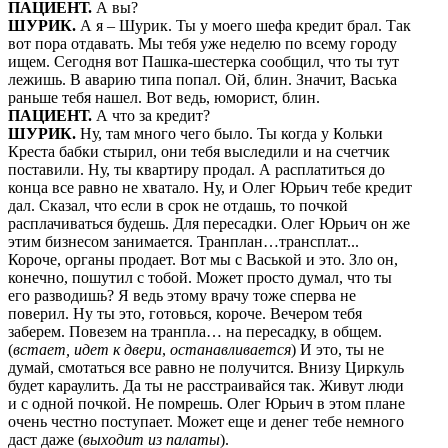
ПАЦИЕНТ.
А вы?
ШУРИК.
А я – Шурик. Ты у моего шефа кредит брал. Так
вот пора отдавать. Мы тебя уже неделю по всему городу
ищем. Сегодня вот Пашка-шестерка сообщил, что ты тут
лежишь. В аварию типа попал. Ой, блин. Значит, Васька
раньше тебя нашел. Вот ведь, юморист, блин.
ПАЦИЕНТ.
А что за кредит?
ШУРИК.
Ну, там много чего было. Ты когда у Кольки
Креста бабки стырил, они тебя выследили и на счетчик
поставили. Ну, ты квартиру продал. А расплатиться до
конца все равно не хватало. Ну, и Олег Юрьич тебе кредит
дал. Сказал, что если в срок не отдашь, то почкой
расплачиваться будешь. Для пересадки. Олег Юрьич он же
этим бизнесом занимается. Транплан…трансплат...
Короче, органы продает. Вот мы с Васькой и это. Зло он,
конечно, пошутил с тобой. Может просто думал, что ты
его разводишь? Я ведь этому врачу тоже сперва не
поверил. Ну ты это, готовься, короче. Вечером тебя
заберем. Повезем на транпла… на пересадку, в общем.
(
встает, идет к двери
,
останавливается
) И это, ты не
думай, смотаться все равно не получится. Внизу Циркуль
будет караулить. Да ты не расстраивайся так. Живут люди
и с одной почкой. Не помрешь. Олег Юрьич в этом плане
очень честно поступает. Может еще и денег тебе немного
даст даже (
выходит из палаты
).