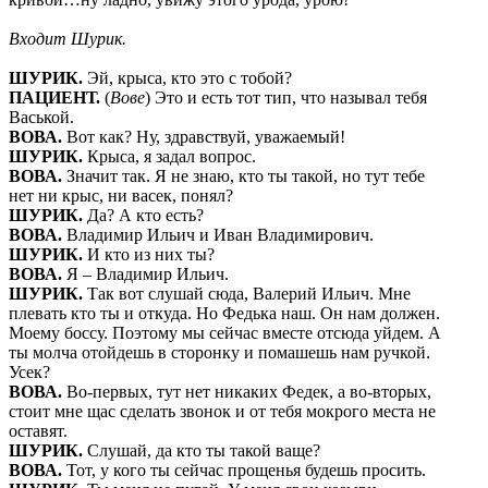
Входит Шурик.
ШУРИК.
Эй, крыса, кто это с тобой?
ПАЦИЕНТ.
(
Вове
) Это и есть тот тип, что называл тебя
Васькой.
ВОВА.
Вот как? Ну, здравствуй, уважаемый!
ШУРИК.
Крыса, я задал вопрос.
ВОВА.
Значит так. Я не знаю, кто ты такой, но тут тебе
нет ни крыс, ни васек, понял?
ШУРИК.
Да? А кто есть?
ВОВА.
Владимир Ильич и Иван Владимирович.
ШУРИК.
И кто из них ты?
ВОВА.
Я – Владимир Ильич.
ШУРИК.
Так вот слушай сюда, Валерий Ильич. Мне
плевать кто ты и откуда. Но Федька наш. Он нам должен.
Моему боссу. Поэтому мы сейчас вместе отсюда уйдем. А
ты молча отойдешь в сторонку и помашешь нам ручкой.
Усек?
ВОВА.
Во-первых, тут нет никаких Федек, а во-вторых,
стоит мне щас сделать звонок и от тебя мокрого места не
оставят.
ШУРИК.
Слушай, да кто ты такой ваще?
ВОВА.
Тот, у кого ты сейчас прощенья будешь просить.