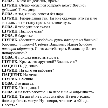
ВОВА.
Ты что же делаешь, мразь?
ШУРИК.
(
Легко касается острием ножа Вовиной
рубашки
) Тихо, дядя.
ВОВА.
А ты, я вижу, совсем без царя.
ШУРИК.
Теперь давай так. Ты мне скажешь, кто ты и чё
те надо, а я не стану протыкать твое пузо.
ВОВА.
Я тебе уже все сказал.
ШУРИК.
Паспорт есть?
ВОВА.
В барсетке.
ШУРИК.
(
достает свободной рукой паспорт из Вовиной
барсетки, читает
) Стеблев Владимир Ильич (
кладет
паспорт обратно
). И что же тебе здесь Владимир Ильич
понадобилось?
ВОВА.
Я пришел навестить друга.
ШУРИК.
Крыса, это друг твой? Знаешь его?
ПАЦИЕНТ.
Да, знаю.
ШУРИК.
На кого он работает?
ПАЦИЕНТ.
На меня.
ШУРИК.
Смешно.
ВОВА.
Это правда.
ШУРИК.
Что правда?
ВОВА.
Я на него работаю. На него и на «Голд-Инвест».
ШУРИК.
Ты давай не придуривайся. На него только
блохи работать могут. Ну, говори, что еще за «Холд-
Насест»?