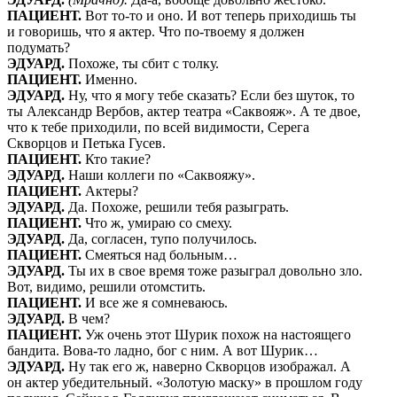
ПАЦИЕНТ.
Вот то-то и оно. И вот теперь приходишь ты
и говоришь, что я актер. Что по-твоему я должен
подумать?
ЭДУАРД.
Похоже, ты сбит с толку.
ПАЦИЕНТ.
Именно.
ЭДУАРД.
Ну, что я могу тебе сказать? Если без шуток, то
ты Александр Вербов, актер театра «Саквояж». А те двое,
что к тебе приходили, по всей видимости, Серега
Скворцов и Петька Гусев.
ПАЦИЕНТ.
Кто такие?
ЭДУАРД.
Наши коллеги по «Саквояжу».
ПАЦИЕНТ.
Актеры?
ЭДУАРД.
Да. Похоже, решили тебя разыграть.
ПАЦИЕНТ.
Что ж, умираю со смеху.
ЭДУАРД.
Да, согласен, тупо получилось.
ПАЦИЕНТ.
Смеяться над больным…
ЭДУАРД.
Ты их в свое время тоже разыграл довольно зло.
Вот, видимо, решили отомстить.
ПАЦИЕНТ.
И все же я сомневаюсь.
ЭДУАРД.
В чем?
ПАЦИЕНТ.
Уж очень этот Шурик похож на настоящего
бандита. Вова-то ладно, бог с ним. А вот Шурик…
ЭДУАРД.
Ну так его ж, наверно Скворцов изображал. А
он актер убедительный. «Золотую маску» в прошлом году