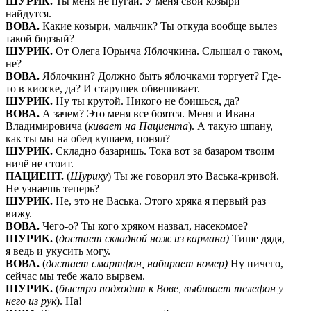
ШУРИК.
Ты меня не пугай. У меня свои козыри
найдутся.
ВОВА.
Какие козыри, мальчик? Ты откуда вообще вылез
такой борзый?
ШУРИК.
От Олега Юрьича Яблочкина. Слышал о таком,
не?
ВОВА.
Яблочкин? Должно быть яблочками торгует? Где-
то в киоске, да? И старушек обвешивает.
ШУРИК.
Ну ты крутой. Никого не боишься, да?
ВОВА.
А зачем? Это меня все боятся. Меня и Ивана
Владимировича (
кивает на Пациента
). А такую шпану,
как ты мы на обед кушаем, понял?
ШУРИК.
Складно базаришь. Тока вот за базаром твоим
ничё не стоит.
ПАЦИЕНТ.
(
Шурику
) Ты же говорил это Васька-кривой.
Не узнаешь теперь?
ШУРИК.
Не, это не Васька. Этого хряка я первый раз
вижу.
ВОВА.
Чего-о? Ты кого хряком назвал, насекомое?
ШУРИК.
(
достает складной нож из кармана)
Тише дядя,
я ведь и укусить могу.
ВОВА.
(
достает смартфон, набирает номер)
Ну ничего,
сейчас мы тебе жало вырвем.
ШУРИК.
(
быстро подходит к Вове, выбивает телефон у
него из рук
). На!