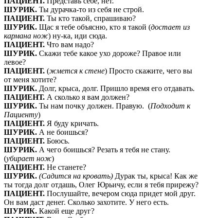
ПАЦИЕНТ.
Представь себе, нет.
ШУРИК.
Ты дурачка-то из себя не строй.
ПАЦИЕНТ.
Ты кто такой, спрашиваю?
ШУРИК.
Щас я тебе объясню, кто я такой (
достает из
кармана нож
) ну-ка, иди сюда.
ПАЦИЕНТ.
Что вам надо?
ШУРИК.
Скажи тебе какое ухо дороже? Правое или
левое?
ПАЦИЕНТ.
(
жмется к стене
) Просто скажите, чего вы
от меня хотите?
ШУРИК.
Долг, крыса, долг. Пришло время его отдавать.
ПАЦИЕНТ.
А сколько я вам должен?
ШУРИК.
Ты нам почку должен. Правую. (
Подходит к
Пациенту
)
ПАЦИЕНТ.
Я буду кричать.
ШУРИК.
А не боишься?
ПАЦИЕНТ.
Боюсь.
ШУРИК.
А чего боишься? Резать я тебя не стану.
(
убирает нож
)
ПАЦИЕНТ.
Не станете?
ШУРИК.
(Садится на кровать)
Дурак ты, крыса! Как же
ты тогда долг отдашь, Олег Юрьичу, если я тебя прирежу?
ПАЦИЕНТ.
Послушайте, вечером сюда придет мой друг.
Он вам даст денег. Сколько захотите. У него есть.
ШУРИК.
Какой еще друг?