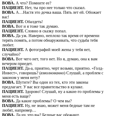
ВОВА.
А что? Помните ее?
ПАЦИЕНТ.
Нет, ты про нее только что сказал.
ВОВА.
А…Настя это дочка ваша. Пять лет ей. Обожает
вас!
ПАЦИЕНТ.
Обалдеть!
ВОВА.
Вот и я тоже так думаю.
ПАЦИЕНТ.
Словно в сказку попал.
ВОВА.
Да уж. Наверно, неплохо так время от времени
терять помять, а потом обнаруживать, что судьба тебя
любит.
ПАЦИЕНТ.
А фотографий моей жены у тебя нет,
случайно?
ВОВА.
Вот чего нет, того нет. Но я, думаю, она к вам
вечером приедет.
ПАЦИЕНТ.
Да-а, приятно, черт возьми, приятно. «Голд-
Инвест», говоришь? (
взволнованно
) Слушай, а проблем с
законом у меня нету?
ВОВА.
Шутите? Вы один из тех, кто эти законы
предлагает. У вас все правительство в кулаке.
ПАЦИЕНТ.
Здорово! Слушай, ну а какие-то проблемы у
меня есть ваще?
ВОВА.
Да какие проблемы? О чем вы?
ПАЦИЕНТ.
Ну, не знаю, может меня бедные там не
любят, например…
ВОВА.
Да ну, что вы? Бедные вас обожают.