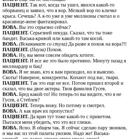
ПАЦИЕНТ.
Так вот, когда ты ушел, явился какой-то
оборванец и заявил, что я вор. Мелкий вор по кличке
крыса. Сечешь? А я-то уже в уме миллионы считал и о
красавице-жене фантазировал.
ВОВА.
Вы это серьезно сейчас?
ПАЦИЕНТ.
Серьезней некуда. Сказал, что ты тоже
бандит. Васька-кривой или какой-то там косой.
ВОВА.
(Вскакивает со стула)
Да разве я похож на вора?!!
ПАЦИЕНТ.
(
Пауза)
Похож.
ВОВА.
Ну, вы меня совсем обидеть хотите.
ПАЦИЕНТ.
И все же это было противно. Минуту назад я
миллиардер и бац!
ВОВА.
Я не знаю, кто к вам приходил, но я выясню.
Скоты! Наверное, конкуренты. Копают под вас, твари.
ПАЦИЕНТ.
Так это еще не все. Потом пришел второй и
сказал, что вы двое актеры. Твоя фамилия Гусев.
ВОВА.
Бред какой-то! Но теперь-то вы видите, что я не
Гусев, а Стеблев?
ПАЦИЕНТ.
Теперь вижу. Но потому и смотрел.
ВОВА.
А как врач их пропустил?
ПАЦИЕНТ.
Да врач тут тоже какой-то с приветом.
Пытался меня убедить, что это все глюки.
ВОВА.
Ясно. В общем так. Я сейчас сделаю пару звонков,
и мы вас из этой палаты увозим. Надо же! Васька-
кривой…ну ладно, увижу этого урода, урою!