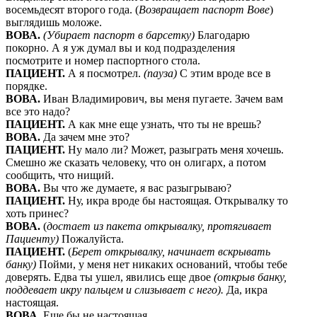
восемьдесят второго года. (
Возвращает паспорт Вове
)
выглядишь моложе.
ВОВА.
(Убирает паспорт в барсетку)
Благодарю
покорно. А я уж думал вы и код подразделения
посмотрите и номер паспортного стола.
ПАЦИЕНТ.
А я посмотрел.
(пауза)
С этим вроде все в
порядке.
ВОВА.
Иван Владимирович, вы меня пугаете. Зачем вам
все это надо?
ПАЦИЕНТ.
А как мне еще узнать, что ты не врешь?
ВОВА.
Да зачем мне это?
ПАЦИЕНТ.
Ну мало ли? Может, разыграть меня хочешь.
Смешно же сказать человеку, что он олигарх, а потом
сообщить, что нищий.
ВОВА.
Вы что же думаете, я вас разыгрываю?
ПАЦИЕНТ.
Ну, икра вроде бы настоящая. Открывалку то
хоть принес?
ВОВА.
(
достает из пакета открывалку, протягивает
Пациенту)
Пожалуйста.
ПАЦИЕНТ.
(
Берет открывалку, начинает вскрывать
банку)
Пойми, у меня нет никаких оснований, чтобы тебе
доверять. Едва ты ушел, явились еще двое
(открыв банку,
поддевает икру пальцем и слизывает с него).
Да, икра
настоящая.
ВОВА.
Еще бы не настоящая.