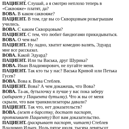
ПАЦИЕНТ.
Слушай, а я смотрю неплохо теперь в
«Саквояже» платят, да?
ВОВА.
В каком саквояже?
ПАЦИЕНТ.
В том, где вы со Скворцовым розыгрышам
учились.
ВОВА.
С каким Скворцовым?
ПАЦИЕНТ.
С тем, что любит бандюгами прикидываться.
ВОВА.
О чем вы?
ПАЦИЕНТ.
Ну ладно, хватит комедию валять, Эдуард
мне все рассказал.
ВОВА.
Какой Эдуард?
ПАЦИЕНТ.
Или ты Васька, друг Шурика?
ВОВА.
Иван Владимирович, не пугайте меня.
ПАЦИЕНТ.
Так кто ты у нас? Васька Кривой или Петька
Гусев?
ВОВА.
Вова я. Вова Стеблев.
ПАЦИЕНТ.
Вова? А чем докажешь, что Вова?
ВОВА.
Та-ак, бутылочку я лучше у вас пока заберу
(
забирает у Пациента бутылку)
. Что ж вы от меня
скрыли, что вам транквилизаторы давали?
ПАЦИЕНТ.
Так что, нет доказательств?
ВОВА.
(лезет в барсетку, достает паспорт,
протягивает Пациенту)
Вот вам доказательство.
ПАЦИЕНТ.
(раскрывает паспорт, читает)
Стеблев
Владимир Ильич. Ноль пятое июля, тысяча девятьсот