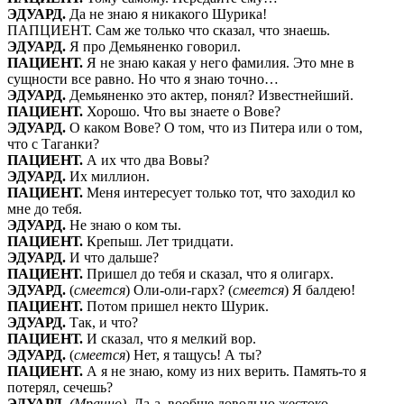
ЭДУАРД.
Да не знаю я никакого Шурика!
ПАПЦИЕНТ. Сам же только что сказал, что знаешь.
ЭДУАРД.
Я про Демьяненко говорил.
ПАЦИЕНТ.
Я не знаю какая у него фамилия. Это мне в
сущности все равно. Но что я знаю точно…
ЭДУАРД.
Демьяненко это актер, понял? Известнейший.
ПАЦИЕНТ.
Хорошо. Что вы знаете о Вове?
ЭДУАРД.
О каком Вове? О том, что из Питера или о том,
что с Таганки?
ПАЦИЕНТ.
А их что два Вовы?
ЭДУАРД.
Их миллион.
ПАЦИЕНТ.
Меня интересует только тот, что заходил ко
мне до тебя.
ЭДУАРД.
Не знаю о ком ты.
ПАЦИЕНТ.
Крепыш. Лет тридцати.
ЭДУАРД.
И что дальше?
ПАЦИЕНТ.
Пришел до тебя и сказал, что я олигарх.
ЭДУАРД.
(
смеется
) Оли-оли-гарх? (
смеется
) Я балдею!
ПАЦИЕНТ.
Потом пришел некто Шурик.
ЭДУАРД.
Так, и что?
ПАЦИЕНТ.
И сказал, что я мелкий вор.
ЭДУАРД.
(
смеется
) Нет, я тащусь! А ты?
ПАЦИЕНТ.
А я не знаю, кому из них верить. Память-то я
потерял, сечешь?
ЭДУАРД.
(Мрачно).
Да-а, вообще довольно жестоко.