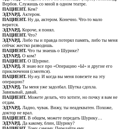
Вербов. Служишь со мной в одном театре.
ПАЦИЕНТ.
Кем?
ЭДУАРД.
Актером.
ПАЦИЕНТ.
Ну да, актером. Конечно. Что-то мало
верится.
ЭДУАРД.
Короче, я понял.
ПАЦИЕНТ.
Что?
ЭДУАРД.
Либо ты и правда потерял память, либо ты меня
сейчас жестко разводишь.
ПАЦИЕНТ.
Что ты знаешь о Шурике?
ЭДУАРД.
О ком?
ПАЦИЕНТ.
О Шурике.
ЭДУАРД.
Я знаю все про «Операцию «Ы» и другие его
приключения (
смеется
).
ПАЦИЕНТ.
Ну-ну. И когда вы меня повезете на эту
операцию?
ЭДУАРД.
Ты меня уже задолбал. Шутка сдохла.
Завязывай, давай.
ПАЦИЕНТ.
Можете делать, что хотите, но почку я вам не
отдам.
ЭДУАРД.
Ладно, чувак. Вижу, ты неадекватен. Похоже,
доктор не врал.
ПАЦИЕНТ.
В общем, можете передать Шурику…
ЭДУАРД.
Да какому, блин, Шурику?
ПАЦИЕНТ.
Тому самому. Передайте ему…