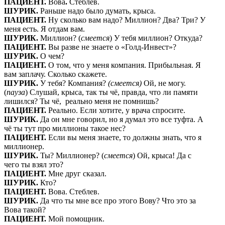
ПАЦИЕНТ.
Вова
.
Стеблев.
ШУРИК.
Раньше надо было думать, крыса.
ПАЦИЕНТ.
Ну сколько вам надо? Миллион? Два? Три? У
меня есть. Я отдам вам.
ШУРИК.
Миллион? (
смеется
) У тебя миллион? Откуда?
ПАЦИЕНТ.
Вы разве не знаете о «Голд-Инвест»?
ШУРИК.
О чем?
ПАЦИЕНТ.
О том, что у меня компания. Прибыльная. Я
вам заплачу. Сколько скажете.
ШУРИК.
У тебя? Компания?
(смеется)
Ой, не могу.
(
пауза
) Слушай, крыса, так ты чё, правда, что ли памяти
лишился? Ты чё, реально меня не помнишь?
ПАЦИЕНТ.
Реально. Если хотите, у врача спросите.
ШУРИК.
Да он мне говорил, но я думал это все туфта. А
чё ты тут про миллионы такое нес?
ПАЦИЕНТ.
Если вы меня знаете, то должны знать, что я
миллионер.
ШУРИК.
Ты? Миллионер? (
смеется
) Ой, крыса! Да с
чего ты взял это?
ПАЦИЕНТ.
Мне друг сказал.
ШУРИК.
Кто?
ПАЦИЕНТ.
Вова. Стеблев.
ШУРИК.
Да что ты мне все про этого Вову? Что это за
Вова такой?
ПАЦИЕНТ.
Мой помощник.