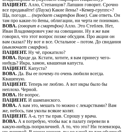
ПАЦИЕНТ.
Алло, Степанцов? Лапшин говорит. Срочно
все продавайте! (
Пауза
) Какие йены? «Кемер-группс»?
Ща, погоди…
(передает смартфон Вове).
Сам ответь. Он
там про какие-то йены, облигации, ни черта не понимаю.
ВОВА.
(говорит в смартфон)
Алло. Это Стеблев. Нет,
Иван Владимирович уже на совещании. Ну я же вам
говорил, что этот вопрос позже обсудим. Про акции он
вам сказал? Ну вот и все. Остальное – потом. До свидания
(
выключает смарфон
).
ПАЦИЕНТ.
Ну чё, прокатило?
ВОВА.
Вроде да. Кстати, хотите, я вам принесу чего-
нибудь? Икра, хамон, квашеная капуста.
ПАЦИЕНТ.
Капуста?
ВОВА.
Да. Вы ее почему-то очень любили всегда.
Квашеную.
ПАЦИЕНТ.
Теперь не люблю. А вот икры было бы
неплохо. Черной.
ВОВА.
Не вопрос.
ПАЦИЕНТ.
И шампанского.
ВОВА.
А вам это, мешать то можно с лекарствами? Вам
же, небось, там уколы всякие колят.
ПАЦИЕНТ.
А-а, тут ты прав. Спрошу у врача.
ВОВА.
А я потребую, чтобы вас в палату перевели в
какую-нибудь поприличней. А то, что это? Ни телевизора,
ни душевой. В конце концов, вы не какой-то там обычный