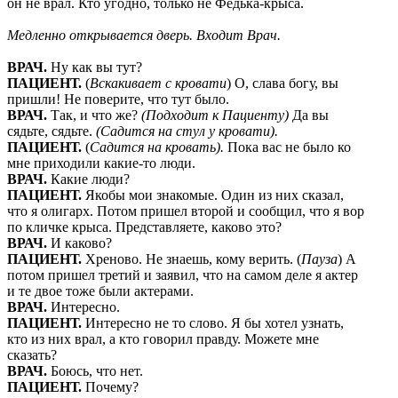
он не врал. Кто угодно, только не Федька-крыса.
Медленно открывается дверь. Входит Врач.
ВРАЧ.
Ну как вы тут?
ПАЦИЕНТ.
(
Вскакивает с кровати
) О, слава богу, вы
пришли! Не поверите, что тут было.
ВРАЧ.
Так, и что же?
(Подходит к Пациенту)
Да вы
сядьте, сядьте.
(Садится на стул у кровати).
ПАЦИЕНТ.
(
Садится на кровать).
Пока вас не было ко
мне приходили какие-то люди.
ВРАЧ.
Какие люди?
ПАЦИЕНТ.
Якобы мои знакомые. Один из них сказал,
что я олигарх. Потом пришел второй и сообщил, что я вор
по кличке крыса. Представляете, каково это?
ВРАЧ.
И каково?
ПАЦИЕНТ.
Хреново. Не знаешь, кому верить. (
Пауза
) А
потом пришел третий и заявил, что на самом деле я актер
и те двое тоже были актерами.
ВРАЧ.
Интересно.
ПАЦИЕНТ.
Интересно не то слово. Я бы хотел узнать,
кто из них врал, а кто говорил правду. Можете мне
сказать?
ВРАЧ.
Боюсь, что нет.
ПАЦИЕНТ.
Почему?