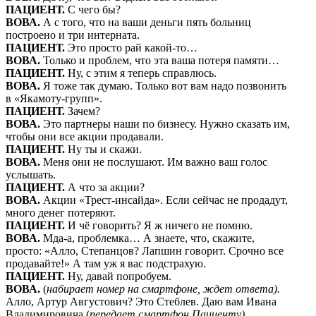
ПАЦИЕНТ.
С чего бы?
ВОВА.
А с того, что на ваши деньги пять больниц
построено и три интерната.
ПАЦИЕНТ.
Это просто рай какой-то…
ВОВА.
Только и проблем, что эта ваша потеря памяти…
ПАЦИЕНТ.
Ну, с этим я теперь справлюсь.
ВОВА.
Я тоже так думаю. Только вот вам надо позвонить
в «Якамоту-групп».
ПАЦИЕНТ.
Зачем?
ВОВА.
Это партнеры наши по бизнесу. Нужно сказать им,
чтобы они все акции продавали.
ПАЦИЕНТ.
Ну ты и скажи.
ВОВА.
Меня они не послушают. Им важно ваш голос
услышать.
ПАЦИЕНТ.
А что за акции?
ВОВА.
Акции «Трест-инсайда». Если сейчас не продадут,
много денег потеряют.
ПАЦИЕНТ.
И чё говорить? Я ж ничего не помню.
ВОВА.
Мда-а, проблемка… А знаете, что, скажите,
просто: «Алло, Степанцов? Лапшин говорит. Срочно все
продавайте!» А там уж я вас подстрахую.
ПАЦИЕНТ.
Ну, давай попробуем.
ВОВА.
(
набирает номер на смартфоне, ждет ответа).
Алло, Артур Августович? Это Стеблев. Даю вам Ивана
Владимировича (
передает смартфон Пациенту).