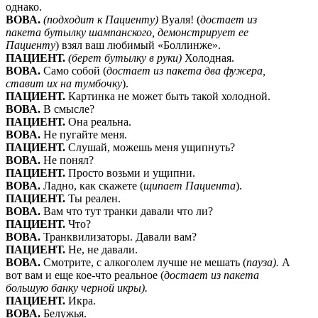
однако.
ВОВА.
(подходит к Пациенту)
Вуаля! (
достает из
пакета бутылку шампанского, демонстрирует ее
Пациенту
) взял ваш любимый «Боллинже».
ПАЦИЕНТ.
(берет бутылку в руки)
Холодная.
ВОВА.
Само собой (
достает из пакета два фужера,
ставит их на тумбочку
).
ПАЦИЕНТ.
Картинка не может быть такой холодной.
ВОВА.
В смысле?
ПАЦИЕНТ.
Она реальна.
ВОВА.
Не пугайте меня.
ПАЦИЕНТ.
Слушай, можешь меня ущипнуть?
ВОВА.
Не понял?
ПАЦИЕНТ.
Просто возьми и ущипни.
ВОВА.
Ладно, как скажете (
щипает Пациента
).
ПАЦИЕНТ.
Ты реален.
ВОВА.
Вам что тут транки давали что ли?
ПАЦИЕНТ.
Что?
ВОВА.
Транквилизаторы. Давали вам?
ПАЦИЕНТ.
Не, не давали.
ВОВА.
Смотрите, с алкоголем лучше не мешать (
пауза).
А
вот вам и еще кое-что реальное (
достает из пакета
большую банку черной икры).
ПАЦИЕНТ.
Икра.
ВОВА.
Белужья.