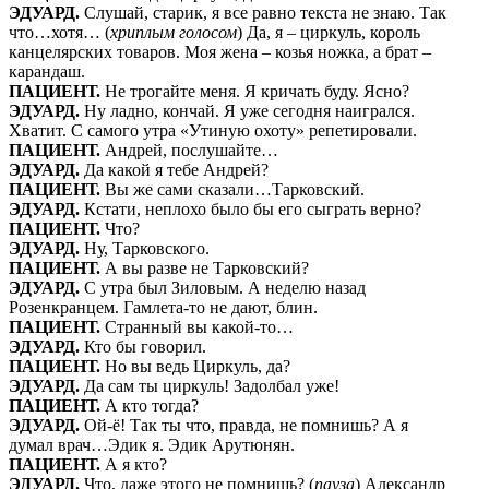
ЭДУАРД.
Слушай, старик, я все равно текста не знаю. Так
что…хотя… (
хриплым голосом
) Да, я – циркуль, король
канцелярских товаров. Моя жена – козья ножка, а брат –
карандаш.
ПАЦИЕНТ.
Не трогайте меня. Я кричать буду. Ясно?
ЭДУАРД.
Ну ладно, кончай. Я уже сегодня наигрался.
Хватит. С самого утра «Утиную охоту» репетировали.
ПАЦИЕНТ.
Андрей, послушайте…
ЭДУАРД.
Да какой я тебе Андрей?
ПАЦИЕНТ.
Вы же сами сказали…Тарковский.
ЭДУАРД.
Кстати, неплохо было бы его сыграть верно?
ПАЦИЕНТ.
Что?
ЭДУАРД.
Ну, Тарковского.
ПАЦИЕНТ.
А вы разве не Тарковский?
ЭДУАРД.
С утра был Зиловым. А неделю назад
Розенкранцем. Гамлета-то не дают, блин.
ПАЦИЕНТ.
Странный вы какой-то…
ЭДУАРД.
Кто бы говорил.
ПАЦИЕНТ.
Но вы ведь Циркуль, да?
ЭДУАРД.
Да сам ты циркуль! Задолбал уже!
ПАЦИЕНТ.
А кто тогда?
ЭДУАРД.
Ой-ё! Так ты что, правда, не помнишь? А я
думал врач…Эдик я. Эдик Арутюнян.
ПАЦИЕНТ.
А я кто?
ЭДУАРД.
Что, даже этого не помнишь? (
пауза
) Александр