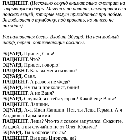
ПАЦИЕНТ.
(
Несколько секунд внимательно смотрит на
закрывшуюся дверь
.
Мечется по палате, осматривая ее в
поисках вещей, которые могут пригодиться при побеге.
Заглядывает в тумбочку, под кровать, но ничего не
находит).
Распахивается дверь. Входит Эдуард. На нем модный
шарф, берет, обтягивающие джинсы.
ЭДУАРД.
Привет, Саня!
ПАЦИЕНТ.
Что?
ЭДУАРД.
Привет, говорю!
ПАЦИЕНТ.
Как вы меня назвали?
ЭДУАРД.
Саня.
ПАЦИЕНТ.
А разве я не Федя?
ЭДУАРД.
Ну ты и приколист, блин!
ПАЦИЕНТ.
А не Ваня?
ЭДУАРД.
Слушай, я с тебя угораю! Какой еще Ваня?
ПАЦИЕНТ.
Лапшин.
ЭДУАРД.
А-а, Иван Лапшин. Нет, ты Леша Герман. А я
Андрюша Тарковский.
ПАЦИЕНТ.
Леша? Что-то я совсем запутался. Скажите,
Андрей, а вы случайно не от Олег Юрьича?
ЭДУАРД.
Ты в образе что-ль?
ПАЦИЕНТ.
Вы ведь Циркуль, да?