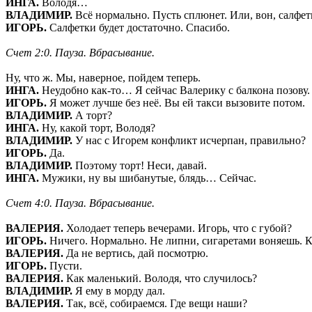
ИНГА.
Володя…
ВЛАДИМИР.
Всё нормально. Пусть сплюнет. Или, вон, салфетк
ИГОРЬ.
Салфетки будет достаточно. Спасибо.
Счет 2:0. Пауза. Вбрасывание.
Ну, что ж. Мы, наверное, пойдем теперь.
ИНГА.
Неудобно как-то… Я сейчас Валерику с балкона позову.
ИГОРЬ.
Я может лучше без неё. Вы ей такси вызовите потом.
ВЛАДИМИР.
А торт?
ИНГА.
Ну, какой торт, Володя?
ВЛАДИМИР.
У нас с Игорем конфликт исчерпан, правильно?
ИГОРЬ.
Да.
ВЛАДИМИР.
Поэтому торт! Неси, давай.
ИНГА.
Мужики, ну вы шибанутые, блядь… Сейчас.
Счет 4:0. Пауза. Вбрасывание.
ВАЛЕРИЯ.
Холодает теперь вечерами. Игорь, что с губой?
ИГОРЬ.
Ничего. Нормально. Не липни, сигаретами воняешь. К
ВАЛЕРИЯ.
Да не вертись, дай посмотрю.
ИГОРЬ.
Пусти.
ВАЛЕРИЯ.
Как маленький. Володя, что случилось?
ВЛАДИМИР.
Я ему в морду дал.
ВАЛЕРИЯ.
Так, всё, собираемся. Где вещи наши?