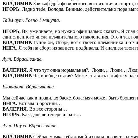
ВЛАДИМИР.
Зав кафедры физического воспитания и спорта, н
ИГОРЬ.
Ладно тебе, Володя. Видимо, действительно пора выг
Тайм-аут. Ровно 1 минута.
ИГОРЬ.
Вы уже знаете, но нужно официально сказать. Я спал с
единственного числа изъявительного наклонения. Это я так гов
ВЛАДИМИР.
Тупой он, Игорь, вот я твоего племянника и отч
ИНГА.
Я тебя на аборт из зависти подбивала. И анализы твои п
Аут. Вбрасывание.
ВАЛЕРИЯ.
Я что тут одна нормальная?.. Люди… Люди… Лю
ВЛАДИМИР.
Чё, вообще святая? Может ты хоть в лифте у нас
Блок-шот. Вбрасывание.
Мы сейчас как в правилах баскетбола: мяч может быть броше
ИНГА.
Вот мы и бросили…
ВАЛЕРИЯ.
Во все стороны…
ИГОРЬ.
Как дальше теперь играть…
Аут. Пауза. Вбрасывание.
ВЛАДИМИР.
Сейчас мамка тебя домой из окна позовет, ты мя