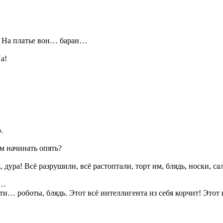
ь. На платье вон… баран…
а!
.
ем начинать опять?
бя, дура! Всё разрушили, всё растоптали, торт им, блядь, носки, 
р…
… роботы, блядь. Этот всё интеллигента из себя корчит! Этот в 