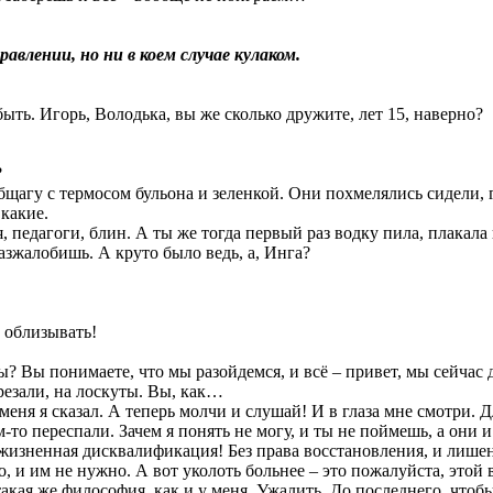
влении, но ни в коем случае кулаком.
быть. Игорь, Володька, вы же сколько дружите, лет 15, наверно?
?
бщагу с термосом бульона и зеленкой. Они похмелялись сидели, 
 какие.
, педагоги, блин. А ты же тогда первый раз водку пила, плакала
азжалобишь. А круто было ведь, а, Инга?
ы облизывать!
? Вы понимаете, что мы разойдемся, и всё – привет, мы сейчас д
резали, на лоскуты. Вы, как…
в меня я сказал. А теперь молчи и слушай! И в глаза мне смотри.
м-то переспали. Зачем я понять не могу, и ты не поймешь, а они 
пожизненная дисквалификация! Без права восстановления, и лише
но, и им не нужно. А вот уколоть больнее – это пожалуйста, это
такая же философия, как и у меня. Ужалить. До последнего, чтоб