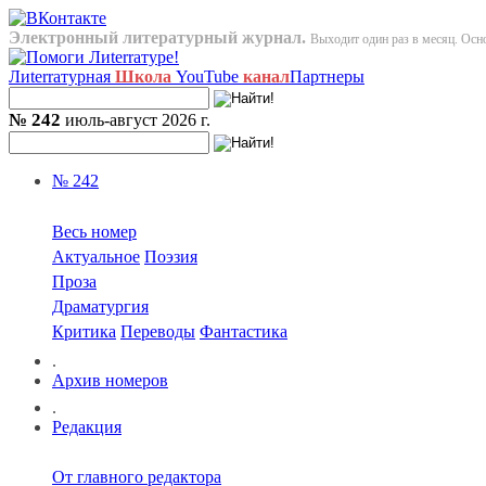
Электронный литературный журнал.
Выходит один раз в месяц. Осно
Лиterraтурная
Школа
YouTube
канал
Партнеры
№ 242
июль-август 2026 г.
№ 242
Весь номер
Актуальное
Поэзия
Проза
Драматургия
Критика
Переводы
Фантастика
.
Архив номеров
.
Редакция
От главного редактора