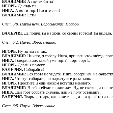
ВЛАДИМИР.
А где им быть?
ИГОРЬ.
Да сядь ты!
ИНГА.
А вот и торт! Гасите свет!
ВЛАДИМИР.
Есть!
Счет 6:0. Паузы нет. Вбрасывание. Подбор.
ВАЛЕРИЯ.
Да пошла ты на хрен, со своим тортом! Ты видела, 
Счет 6:2. Пауза. Вбрасывание.
ИГОРЬ.
Ну, зачем ты так.
ВЛАДИМИР.
Ничего, я соберу. Инга, принеси что-нибудь, поло
ИНГА.
Говорила же, какой уже торт?.. Торт-торт!..
ИГОРЬ.
Давай я помогу.
ВАЛЕРИЯ.
Собирайся!
ВЛАДИМИР.
Без торта не уйдёте. Инга, собери им, на салфетку
ИНГА.
Что тут собирать, по паркету все размазано.
ИГОРЬ.
Простите, я ещё носком вступил немного.
ВЛАДИМИР.
Я тебе сейчас свежие дам. Ну, не свежие, а нов
ИНГА.
Дай торт собрать сначала, или на полу оставлять?
ВАЛЕРИЯ.
Тварь, а, тварь, какая же тварь, а… а давайте на по
Счет 6:5. Пауза. Вбрасывание.