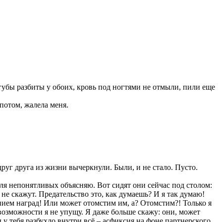
губы разбиты у обоих, кровь под ногтями не отмыли, пили еще
 потом, жалела меня.
руг друга из жизни вычеркнули. Были, и не стало. Пусто.
 Для непонятливых объясняю. Вот сидят они сейчас под столом:
и не скажут. Предательство это, как думаешь? И я так думаю!
нием наград! Или может отомстим им, а? Отомстим?! Только я
й возможности я не упущу. Я даже больше скажу: они, может
ы у тебя разбухло внутри всё – асфиксия на фоне партнерского