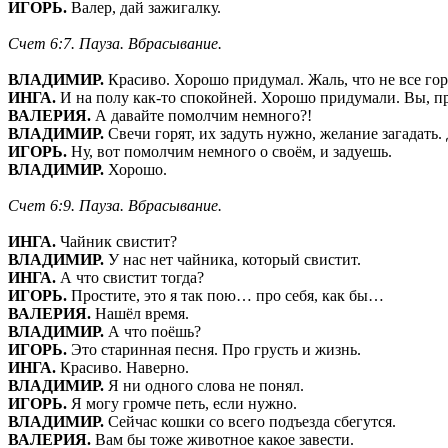
ИГОРЬ.
Валер, дай зажигалку.
Счет 6:7. Пауза. Вбрасывание.
ВЛАДИМИР.
Красиво. Хорошо придумал. Жаль, что не все гор
ИНГА.
И на полу как-то спокойней. Хорошо придумали. Вы, пр
ВАЛЕРИЯ.
А давайте помолчим немного?!
ВЛАДИМИР.
Свечи горят, их задуть нужно, желание загадать. 
ИГОРЬ.
Ну, вот помолчим немного о своём, и задуешь.
ВЛАДИМИР.
Хорошо.
Счет 6:9. Пауза. Вбрасывание.
ИНГА.
Чайник свистит?
ВЛАДИМИР.
У нас нет чайника, который свистит.
ИНГА.
А что свистит тогда?
ИГОРЬ.
Простите, это я так пою… про себя, как бы…
ВАЛЕРИЯ.
Нашёл время.
ВЛАДИМИР.
А что поёшь?
ИГОРЬ.
Это старинная песня. Про грусть и жизнь.
ИНГА.
Красиво. Наверно.
ВЛАДИМИР.
Я ни одного слова не понял.
ИГОРЬ.
Я могу громче петь, если нужно.
ВЛАДИМИР.
Сейчас кошки со всего подъезда сбегутся.
ВАЛЕРИЯ.
Вам бы тоже животное какое завести.