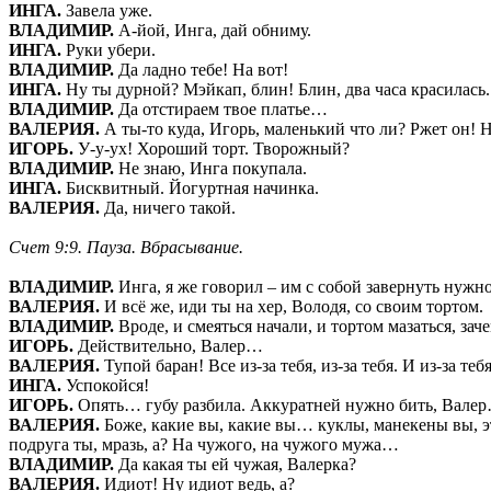
ИНГА.
Завела уже.
ВЛАДИМИР.
А-йой, Инга, дай обниму.
ИНГА.
Руки убери.
ВЛАДИМИР.
Да ладно тебе! На вот!
ИНГА.
Ну ты дурной? Мэйкап, блин! Блин, два часа красилас
ВЛАДИМИР.
Да отстираем твое платье…
ВАЛЕРИЯ.
А ты-то куда, Игорь, маленький что ли? Ржет он! Н
ИГОРЬ.
У-у-ух! Хороший торт. Творожный?
ВЛАДИМИР.
Не знаю, Инга покупала.
ИНГА.
Бисквитный. Йогуртная начинка.
ВАЛЕРИЯ.
Да, ничего такой.
Счет 9:9. Пауза. Вбрасывание.
ВЛАДИМИР.
Инга, я же говорил – им с собой завернуть нужно
ВАЛЕРИЯ.
И всё же, иди ты на хер, Володя, со своим тортом.
ВЛАДИМИР.
Вроде, и смеяться начали, и тортом мазаться, зач
ИГОРЬ.
Действительно, Валер…
ВАЛЕРИЯ.
Тупой баран! Все из-за тебя, из-за тебя. И из-за те
ИНГА.
Успокойся!
ИГОРЬ.
Опять… губу разбила. Аккуратней нужно бить, Вале
ВАЛЕРИЯ.
Боже, какие вы, какие вы… куклы, манекены вы, эти
подруга ты, мразь, а? На чужого, на чужого мужа…
ВЛАДИМИР.
Да какая ты ей чужая, Валерка?
ВАЛЕРИЯ.
Идиот! Ну идиот ведь, а?