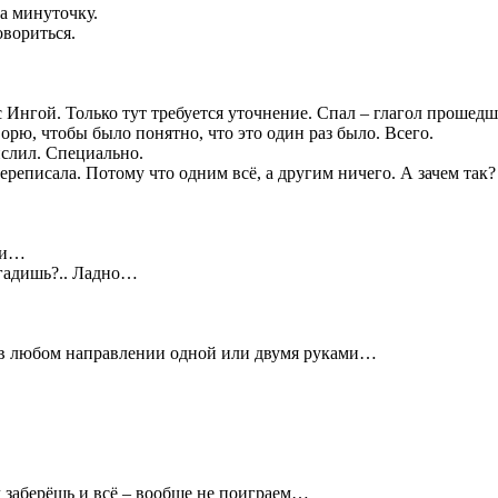
а минуточку.
овориться.
 Ингой. Только тут требуется уточнение. Спал – глагол прошедш
орю, чтобы было понятно, что это один раз было. Всего.
ислил. Специально.
ереписала. Потому что одним всё, а другим ничего. А зачем так?
ди…
 гадишь?.. Ладно…
н в любом направлении одной или двумя руками…
ч заберёшь и всё – вообще не поиграем…