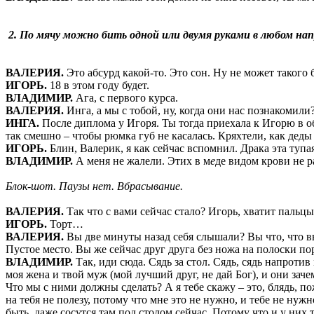
2. По мячу можно бить одной или двумя руками в любом напра
ВАЛЕРИЯ.
Это абсурд какой-то. Это сон. Ну не может такого 
ИГОРЬ.
18 в этом году будет.
ВЛАДИМИР.
Ага, с первого курса.
ВАЛЕРИЯ.
Инга, а мы с тобой, ну, когда они нас познакомили
ИНГА.
После диплома у Игоря. Ты тогда приехала к Игорю в о
так смешно – чтобы рюмка губ не касалась. Кряхтели, как деды
ИГОРЬ.
Блин, Валерик, я как сейчас вспомнил. Драка эта тупая
ВЛАДИМИР.
А меня не жалели. Этих в м
е
де видом крови не р
Блок-шот. Паузы нет. Вбрасывание.
ВАЛЕРИЯ.
Так что с вами сейчас стало? Игорь, хватит пальц
ИГОРЬ.
Торт…
ВАЛЕРИЯ.
Вы две минуты назад себя слышали? Вы что, что вы
Пустое место. Вы же сейчас друг друга без ножа на полоски по
ВЛАДИМИР.
Так, иди сюда. Сядь за стол. Сядь, сядь напроти
моя жена и твой муж (мой лучший друг, не дай Бог), и они заче
Что мы с ними должны сделать? А я тебе скажу – это, блядь, 
на тебя не полезу, потому что мне это не нужно, и тебе не нуж
быть, даже сосутся там под столом сейчас. Потому что и у них 