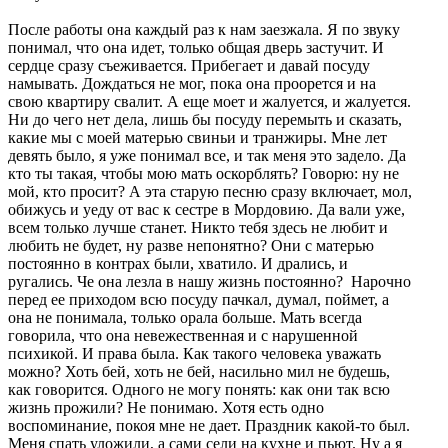
После работы она каждый раз к нам заезжала. Я по звуку
понимал, что она идет, только общая дверь застучит. И
сердце сразу съеживается. Прибегает и давай посуду
намывать. Дождаться не мог, пока она проорется и на
свою квартиру свалит. А еще моет и жалуется, и жалуется.
Ни до чего нет дела, лишь бы посуду перемыть и сказать,
какие мы с моей матерью свиньи и транжиры. Мне лет
девять было, я уже понимал все, и так меня это задело. Да
кто ты такая, чтобы мою мать оскорблять? Говорю: ну не
мой, кто просит? А эта старую песню сразу включает, мол,
обижусь и уеду от вас к сестре в Мордовию. Да вали уже,
всем только лучше станет. Никто тебя здесь не любит и
любить не будет, ну разве непонятно? Они с матерью
постоянно в контрах были, хватило. И дрались, и
ругались. Че она лезла в нашу жизнь постоянно? Нарочно
перед ее приходом всю посуду пачкал, думал, поймет, а
она не понимала, только орала больше. Мать всегда
говорила, что она невежественная и с нарушенной
психикой. И права была. Как такого человека уважать
можно? Хоть бей, хоть не бей, насильно мил не будешь,
как говорится. Одного не могу понять: как они так всю
жизнь прожили? Не понимаю. Хотя есть одно
воспоминание, покоя мне не дает. Праздник какой-то был.
Меня спать уложили, а сами сели на кухне и пьют. Ну а я