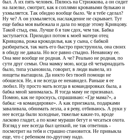
был. А их пять человек. Пялюсь на Стрижкова, а он сидит
на лазелке, смотрит, как я соплями кровавыми булькаю и
ухмыляется. Так обидно вообще было. Че я тебе сделал?
Ну че? А он ухмыляется, наслаждение не скрывает. Тут
еще бабка моя выбежала и дала по морде этому Кривцову.
Такой стыд, ема. Лучше б я там сдох, чем так. Бабка
заступается. Приходил потом к моей матери отец
Кривцова, рожа крокодилья, как у сына, с бабкой
разбираться, так мать его быстро приструнила, она своих
в обиду не давала. Но все равно стыдно. Ненавижу ее.
Она мне вообще не родная. А че? Реально не родная, по
сути друг семьи. Она мамку мою, когда ей четырнадцать
было, типа усыновила, говорит, в люди вывела, из
нищеты вытащила. Да никто без твоей помощи не
обошелся. Не, я не всегда ее ненавидел. Раньше я ее
любил. Ну просто мать всегда в командировках была, а
бабка мной занималась. Я тогда маму не признавал.
Помню, как не проснусь, спрашиваю: «Где мама?», а
бабка: «в командировке». А как приезжала, подарками
заваливала, обнимать лезла, а я реву, отбиваюсь. А руки у
нее всегда были холодные, тяжелые какие-то, вроде
ласково гладит, а по коже мураши бегут и чесаться охота.
Взгляд у нее всегда был цепкий, не так ответишь -
посмотрит на тебя и страшно становится. Не привыкла
еще, что с ребенком по-другому надо.