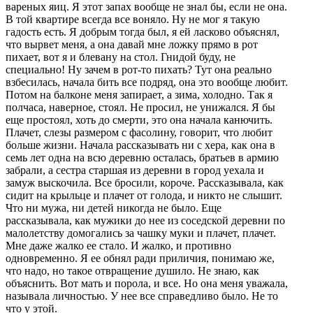
вареных яиц. Я этот запах вообще не знал бы, если не она.
В той квартире всегда все воняло. Ну не мог я такую
гадость есть. Я добрым тогда был, я ей ласково объяснял,
что вырвет меня, а она давай мне ложку прямо в рот
пихает, вот я и блевану на стол. Гнидой буду, не
специально! Ну зачем в рот-то пихать? Тут она реально
взбесилась, начала бить все подряд, она это вообще любит.
Потом на балконе меня запирает, а зима, холодно. Так я
полчаса, наверное, стоял. Не просил, не унижался. Я бы
еще простоял, хоть до смерти, это она начала канючить.
Плачет, слезы размером с фасолину, говорит, что любит
больше жизни. Начала рассказывать ни с хера, как она в
семь лет одна на всю деревню осталась, братьев в армию
забрали, а сестра старшая из деревни в город уехала и
замуж выскочила. Все бросили, короче. Рассказывала, как
сидит на крыльце и плачет от голода, и никто не слышит.
Что ни мужа, ни детей никогда не было. Еще
рассказывала, как мужики до нее из соседской деревни по
малолетству домогались за чашку муки и плачет, плачет.
Мне даже жалко ее стало. И жалко, и противно
одновременно. Я ее обнял ради приличия, понимаю же,
что надо, но такое отвращение душило. Не знаю, как
объяснить. Вот мать и порола, и все. Но она меня уважала,
называла личностью. У нее все справедливо было. Не то
что у этой.