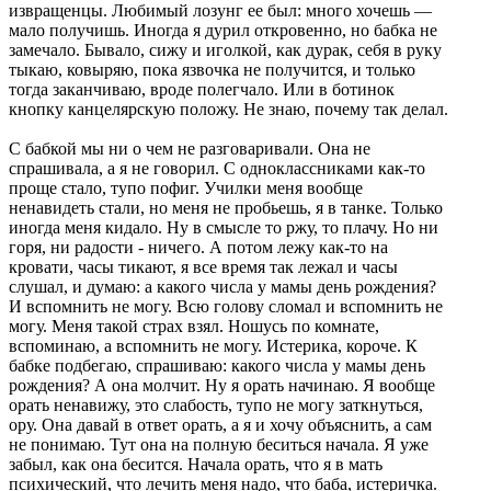
извращенцы. Любимый лозунг ее был: много хочешь —
мало получишь. Иногда я дурил откровенно, но бабка не
замечало. Бывало, сижу и иголкой, как дурак, себя в руку
тыкаю, ковыряю, пока язвочка не получится, и только
тогда заканчиваю, вроде полегчало. Или в ботинок
кнопку канцелярскую положу. Не знаю, почему так делал.
С бабкой мы ни о чем не разговаривали. Она не
спрашивала, а я не говорил. С одноклассниками как-то
проще стало, тупо пофиг. Училки меня вообще
ненавидеть стали, но меня не пробьешь, я в танке. Только
иногда меня кидало. Ну в смысле то ржу, то плачу. Но ни
горя, ни радости - ничего. А потом лежу как-то на
кровати, часы тикают, я все время так лежал и часы
слушал, и думаю: а какого числа у мамы день рождения?
И вспомнить не могу. Всю голову сломал и вспомнить не
могу. Меня такой страх взял. Ношусь по комнате,
вспоминаю, а вспомнить не могу. Истерика, короче. К
бабке подбегаю, спрашиваю: какого числа у мамы день
рождения? А она молчит. Ну я орать начинаю. Я вообще
орать ненавижу, это слабость, тупо не могу заткнуться,
ору. Она давай в ответ орать, а я и хочу объяснить, а сам
не понимаю. Тут она на полную беситься начала. Я уже
забыл, как она бесится. Начала орать, что я в мать
психический, что лечить меня надо, что баба, истеричка.