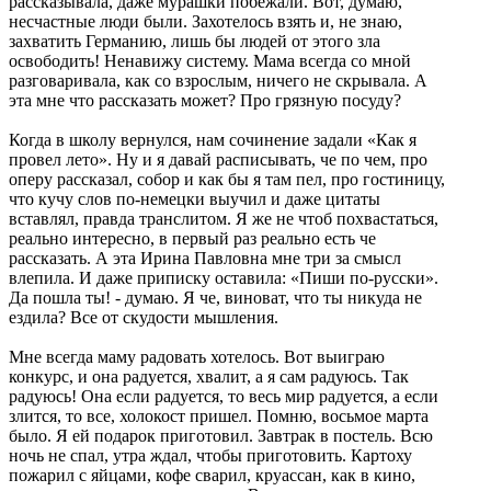
рассказывала, даже мурашки побежали. Вот, думаю,
несчастные люди были. Захотелось взять и, не знаю,
захватить Германию, лишь бы людей от этого зла
освободить! Ненавижу систему. Мама всегда со мной
разговаривала, как со взрослым, ничего не скрывала. А
эта мне что рассказать может? Про грязную посуду?
Когда в школу вернулся, нам сочинение задали «Как я
провел лето». Ну и я давай расписывать, че по чем, про
оперу рассказал, собор и как бы я там пел, про гостиницу,
что кучу слов по-немецки выучил и даже цитаты
вставлял, правда транслитом. Я же не чтоб похвастаться,
реально интересно, в первый раз реально есть че
рассказать. А эта Ирина Павловна мне три за смысл
влепила. И даже приписку оставила: «Пиши по-русски».
Да пошла ты! - думаю. Я че, виноват, что ты никуда не
ездила? Все от скудости мышления.
Мне всегда маму радовать хотелось. Вот выиграю
конкурс, и она радуется, хвалит, а я сам радуюсь. Так
радуюсь! Она если радуется, то весь мир радуется, а если
злится, то все, холокост пришел. Помню, восьмое марта
было. Я ей подарок приготовил. Завтрак в постель. Всю
ночь не спал, утра ждал, чтобы приготовить. Картоху
пожарил с яйцами, кофе сварил, круассан, как в кино,