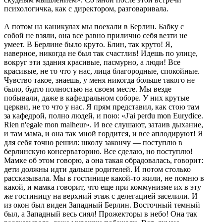
психологичка, как с директором, разговаривала.
А потом на каникулах мы поехали в Берлин. Бабку с
собой не взяли, она все равно прилично себя везти не
умеет. В Берлине было круто. Блин, так круто! Я,
наверное, никогда не был так счастлив! Идешь по улице,
вокруг эти здания красивые, пасмурно, а люди! Все
красивые, не то что у нас, лица благородные, спокойные.
Чувство такое, знаешь, у меня никогда больше такого не
было, будто полностью на своем месте. Мы везде
побывали, даже в кафедральном соборе. У них крутые
церкви, не то что у нас. Я прям представил, как стою там
за кафедрой, полно людей, и пою: «J'ai perdu mon Eurydice.
Rien n'egale mon malheur». И все слушают, затаив дыхание,
и там мама, и она так мной гордится, и все аплодируют! Я
для себя точно решил: школу закончу — поступлю в
берлинскую консерваторию. Все сделаю, но поступлю!
Мамке об этом говорю, а она такая обрадовалась, говорит:
дети должны идти дальше родителей. И потом столько
рассказывала. Мы в гостинице какой-то жили, не помню в
какой, и мамка говорит, что еще при коммунизме их в эту
же гостиницу на верхний этаж с делегацией заселили. И
из окон был виден Западный Берлин. Восточный темный
был, а Западный весь сиял! Прожекторы в небо! Она так