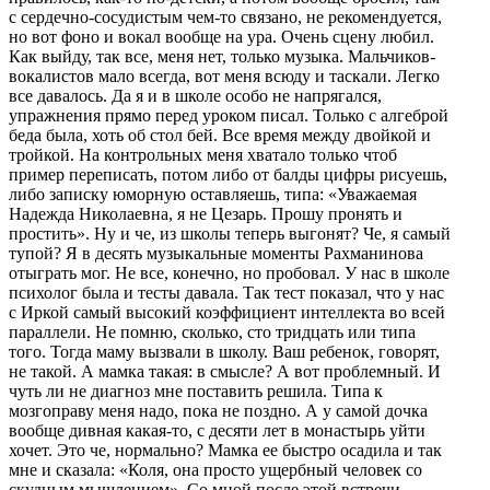
с сердечно-сосудистым чем-то связано, не рекомендуется,
но вот фоно и вокал вообще на ура. Очень сцену любил.
Как выйду, так все, меня нет, только музыка. Мальчиков-
вокалистов мало всегда, вот меня всюду и таскали. Легко
все давалось. Да я и в школе особо не напрягался,
упражнения прямо перед уроком писал. Только с алгеброй
беда была, хоть об стол бей. Все время между двойкой и
тройкой. На контрольных меня хватало только чтоб
пример переписать, потом либо от балды цифры рисуешь,
либо записку юморную оставляешь, типа: «Уважаемая
Надежда Николаевна, я не Цезарь. Прошу пронять и
простить». Ну и че, из школы теперь выгонят? Че, я самый
тупой? Я в десять музыкальные моменты Рахманинова
отыграть мог. Не все, конечно, но пробовал. У нас в школе
психолог была и тесты давала. Так тест показал, что у нас
с Иркой самый высокий коэффициент интеллекта во всей
параллели. Не помню, сколько, сто тридцать или типа
того. Тогда маму вызвали в школу. Ваш ребенок, говорят,
не такой. А мамка такая: в смысле? А вот проблемный. И
чуть ли не диагноз мне поставить решила. Типа к
мозгоправу меня надо, пока не поздно. А у самой дочка
вообще дивная какая-то, с десяти лет в монастырь уйти
хочет. Это че, нормально? Мамка ее быстро осадила и так
мне и сказала: «Коля, она просто ущербный человек со
скудным мышлением». Со мной после этой встречи