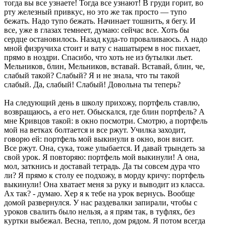
тогда вы все узнаете! Тогда все узнают! В груди горит, во
рту железный привкус, но это же так просто — тупо
бежать. Надо тупо бежать. Начинает тошнить, я бегу. И
все, уже в глазах темнеет, думаю: сейчас все. Хоть бы
сердце остановилось. Назад куда-то проваливаюсь. А надо
мной физручиха стоит и вату с нашатырем в нос пихает,
прямо в ноздри. Спасибо, что хоть не из бутылки льет.
Мельников, блин, Мельников, вставай. Вставай, блин, че,
слабый такой? Слабый? Я и не знала, что ты такой
слабый. Да, слабый! Слабый! Довольна ты теперь?
На следующий день в школу прихожу, портфель ставлю,
возвращаюсь, а его нет. Обыскался, где блин портфель? А
мне Кривцов такой: в окно посмотри. Смотрю, а портфель
мой на ветках болтается и все ржут. Училка заходит,
говорю ей: портфель мой выкинули в окно, вон висит.
Все ржут. Она, сука, тоже улыбается. И давай трындеть за
свой урок. Я повторяю: портфель мой выкинули! А она,
мол, заткнись и доставай тетрадь. Да ты совсем дура что
ли? Я прямо к столу ее подхожу, в морду кричу: портфель
выкинули! Она хватает меня за руку и выводит из класса.
Ах так? - думаю. Хер я к тебе на урок вернусь. Вообще
домой развернулся. У нас раздевалки запирали, чтобы с
уроков свалить было нельзя, а я прям так, в туфлях, без
куртки выбежал. Весна, тепло, дом рядом. Я потом всегда