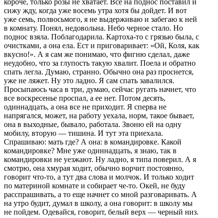
короче, только розы не хватает. Все на поднос поставил и
сижу жду, когда уже восемь утра хотя бы дойдет. И вот
уже семь, полвосьмого, я не выдерживаю и забегаю к ней
в комнату. Понял, недовольна. Небо черное стало. Но
поднос взяла. Поблагодарила. Картоха-то с грязью была, с
очистками, а она ела. Ест и приговаривает: «Ой, Коля, как
вкусно!». А я сам же понимаю, что фигню сделал, даже
неудобно, что за глупость такую хвалит. Поела и обратно
спать легла. Думаю, странно. Обычно она раз проснется,
уже не ляжет. Ну это ладно. Я сам спать завалился.
Просыпаюсь часа в три, думаю, сейчас ругать начнет, что
все воскресенье проспал, а ее нет. Потом десять,
одиннадцать, а она все не приходит. Я сперва не
напрягался, может, на работу уехала, норм, такое бывает,
она в выходные, бывало, работала. Звоню ей на одну
мобилу, вторую — тишина. И тут эта приехала.
Спрашиваю: мать где? А она: в командировке. Какой
командировке? Мне уже одиннадцать, я знаю, так в
командировки не уезжают. Ну ладно, я типа поверил. А я
смотрю, она хмурая ходит, обычно ворчит постоянно,
говорит что-то, а тут два слова и молчок. И только ходит
по материной комнате и собирает че-то. Окей, не буду
расспрашивать, а то еще начнет со мной разговаривать. А
на утро будит, думал в школу, а она говорит: в школу мы
не пойдем. Одевайся, говорит, белый верх — черный низ.