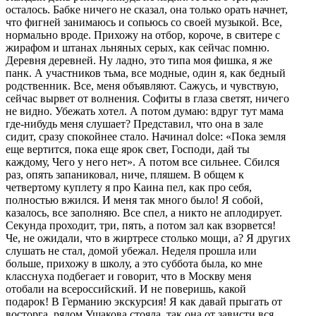
осталось. Бабке ничего не сказал, она только орать начнет,
что фигней занимаюсь и сопьюсь со своей музыкой. Все,
нормально вроде. Прихожу на отбор, короче, в свитере с
жирафом и штанах льняных серых, как сейчас помню.
Деревня деревней. Ну ладно, это типа моя фишка, я же
панк. А участников тьма, все модные, один я, как бедный
родственник. Все, меня объявляют. Сажусь, и чувствую,
сейчас вырвет от волнения. Софиты в глаза светят, ничего
не видно. Убежать хотел. А потом думаю: вдруг тут мама
где-нибудь меня слушает? Представил, что она в зале
сидит, сразу спокойнее стало. Начинал dolce: «Пока земля
еще вертится, пока еще ярок свет, Господи, дай ты
каждому, Чего у него нет». А потом все сильнее. Сбился
раз, опять запаниковал, ниче, пляшем. В общем к
четвертому куплету я про Каина пел, как про себя,
полностью вжился. И меня так много было! Я собой,
казалось, все заполняю. Все спел, а никто не аплодирует.
Секунда проходит, три, пять, а потом зал как взорвется!
Че, не ожидали, что в жиртресе столько мощи, а? Я других
слушать не стал, домой убежал. Неделя прошла или
больше, прихожу в школу, а это суббота была, ко мне
класснуха подбегает и говорит, что в Москву меня
отобали на всероссийский. И не поверишь, какой
подарок! В Германию экскурсия! Я как давай прыгать от
восторга, рядом Ушакова стояла, так она от зависти вся