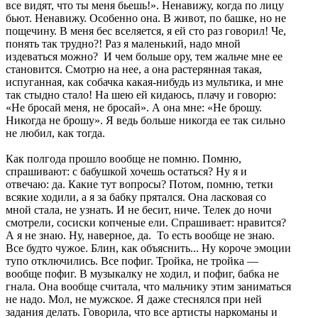
все видят, что ты меня бьешь!». Ненавижу, когда по лицу
бьют. Ненавижу. Особенно она. В живот, по башке, но не
пощечину. В меня бес вселяется, я ей сто раз говорил! Че,
понять так трудно?! Раз я маленький, надо мной
издеваться можно? И чем больше ору, тем жальче мне ее
становится. Смотрю на нее, а она растерянная такая,
испуганная, как собачка какая-нибудь из мультика, и мне
так стыдно стало! На шею ей кидаюсь, плачу и говорю:
«Не бросай меня, не бросай». А она мне: «Не брошу.
Никогда не брошу». Я ведь больше никогда ее так сильно
не любил, как тогда.
Как полгода прошло вообще не помню. Помню,
спрашивают: с бабушкой хочешь остаться? Ну я и
отвечаю: да. Какие тут вопросы? Потом, помню, тетки
всякие ходили, а я за бабку прятался. Она ласковая со
мной стала, не узнать. И не бесит, ниче. Телек до ночи
смотрели, сосиски копченые ели. Спрашивает: нравится?
А я не знаю. Ну, наверное, да. То есть вообще не знаю.
Все будто чужое. Блин, как объяснить... Ну короче эмоции
тупо отключились. Все пофиг. Тройка, не тройка —
вообще пофиг. В музыкалку не ходил, и пофиг, бабка не
гнала. Она вообще считала, что мальчику этим заниматься
не надо. Мол, не мужское. Я даже стеснялся при ней
задания делать. Говорила, что все артисты наркоманы и