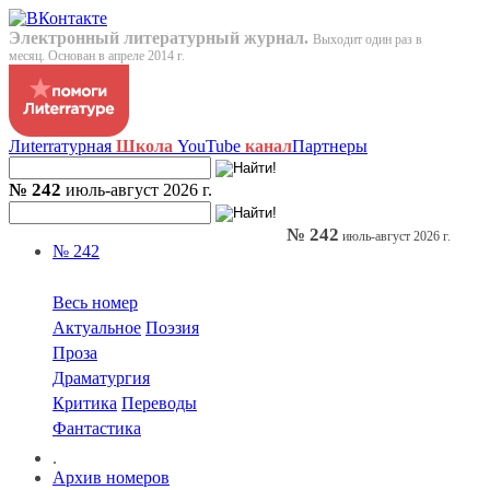
Электронный литературный журнал.
Выходит один раз в
месяц. Основан в апреле 2014 г.
Лиterraтурная
Школа
YouTube
канал
Партнеры
№ 242
июль-август 2026 г.
№ 242
июль-август 2026 г.
№ 242
Весь номер
Актуальное
Поэзия
Проза
Драматургия
Критика
Переводы
Фантастика
.
Архив номеров