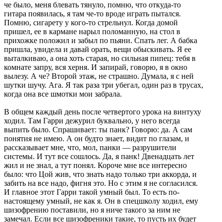
че было, меня блевать тянуло, помню, что откуда-то
гитара появилась, я там че-то вроде играть пытался.
Помню, сигарету у кого-то стрельнул. Когда домой
пришел, ее в кармане нарыл поломанную, на стол в
прихожке положил и забыл по пьяни. Спать лег. А бабка
пришла, увидела и давай орать, вещи обыскивать. Я ее
выталкиваю, а она хоть старая, но сильная пипец: тебя в
комнате запру, вся херня. И запирай, говорю, я в окно
вылезу. А че? Второй этаж, не страшно. Думала, я с ней
шутки шучу. Ага. Я так раза три убегал, один раз в трусах,
когда она все шмотки мои забрала.
В общем каждый день после четвертого урока на винтуху
ходил. Там Гарри дежурил буквально, у него всегда
выпить было. Спрашивает: ты панк? Говорю: да. А сам
понятия не имею. А он будто знает, видит по глазам, и
рассказывает мне, что, мол, панки — разрушители
системы. И тут все сошлось. Да, я панк! Двенадцать лет
жил и не знал, а тут понял. Короче мне все интересно
было: что Цой жив, что знать надо только три аккорда, и
забить на все надо, фигня это. Но с этим я не согласился.
И главное этот Гарри такой умный был. То есть по-
настоящему умный, не как я. Он в спецшколу ходил, ему
шизофрению поставили, но я ниче такого за ним не
замечал. Если все шизофреники такие, то пусть их будет