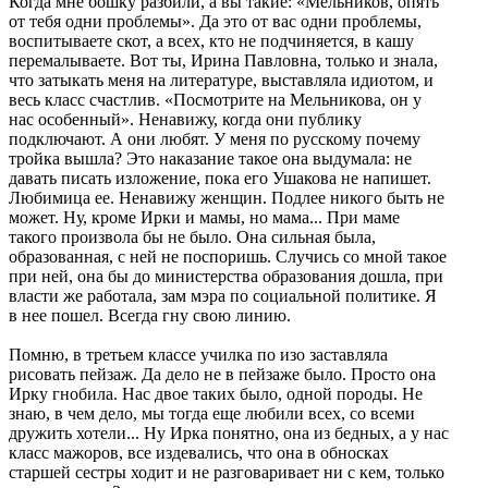
Когда мне бошку разбили, а вы такие: «Мельников, опять
от тебя одни проблемы». Да это от вас одни проблемы,
воспитываете скот, а всех, кто не подчиняется, в кашу
перемалываете. Вот ты, Ирина Павловна, только и знала,
что затыкать меня на литературе, выставляла идиотом, и
весь класс счастлив. «Посмотрите на Мельникова, он у
нас особенный». Ненавижу, когда они публику
подключают. А они любят. У меня по русскому почему
тройка вышла? Это наказание такое она выдумала: не
давать писать изложение, пока его Ушакова не напишет.
Любимица ее. Ненавижу женщин. Подлее никого быть не
может. Ну, кроме Ирки и мамы, но мама... При маме
такого произвола бы не было. Она сильная была,
образованная, с ней не поспоришь. Случись со мной такое
при ней, она бы до министерства образования дошла, при
власти же работала, зам мэра по социальной политике. Я
в нее пошел. Всегда гну свою линию.
Помню, в третьем классе училка по изо заставляла
рисовать пейзаж. Да дело не в пейзаже было. Просто она
Ирку гнобила. Нас двое таких было, одной породы. Не
знаю, в чем дело, мы тогда еще любили всех, со всеми
дружить хотели... Ну Ирка понятно, она из бедных, а у нас
класс мажоров, все издевались, что она в обносках
старшей сестры ходит и не разговаривает ни с кем, только