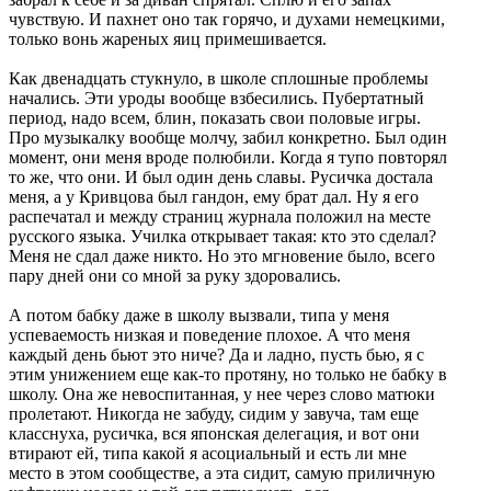
чувствую. И пахнет оно так горячо, и духами немецкими,
только вонь жареных яиц примешивается.
Как двенадцать стукнуло, в школе сплошные проблемы
начались. Эти уроды вообще взбесились. Пубертатный
период, надо всем, блин, показать свои половые игры.
Про музыкалку вообще молчу, забил конкретно. Был один
момент, они меня вроде полюбили. Когда я тупо повторял
то же, что они. И был один день славы. Русичка достала
меня, а у Кривцова был гандон, ему брат дал. Ну я его
распечатал и между страниц журнала положил на месте
русского языка. Училка открывает такая: кто это сделал?
Меня не сдал даже никто. Но это мгновение было, всего
пару дней они со мной за руку здоровались.
А потом бабку даже в школу вызвали, типа у меня
успеваемость низкая и поведение плохое. А что меня
каждый день бьют это ниче? Да и ладно, пусть бью, я с
этим унижением еще как-то протяну, но только не бабку в
школу. Она же невоспитанная, у нее через слово матюки
пролетают. Никогда не забуду, сидим у завуча, там еще
класснуха, русичка, вся японская делегация, и вот они
втирают ей, типа какой я асоциальный и есть ли мне
место в этом сообществе, а эта сидит, самую приличную