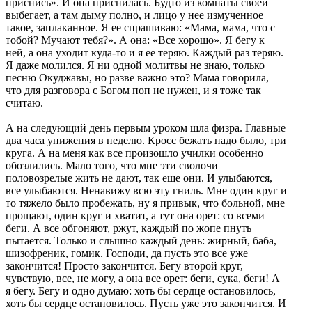
приснись». И она приснилась. Будто из комнаты своей
выбегает, а там дыму полно, и лицо у нее измученное
такое, заплаканное. Я ее спрашиваю: «Мама, мама, что с
тобой? Мучают тебя?». А она: «Все хорошо». Я бегу к
ней, а она уходит куда-то и я ее теряю. Каждый раз теряю.
Я даже молился. Я ни одной молитвы не знаю, только
песню Окуджавы, но разве важно это? Мама говорила,
что для разговора с Богом поп не нужен, и я тоже так
считаю.
А на следующий день первым уроком шла физра. Главные
два часа унижения в неделю. Кросс бежать надо было, три
круга. А на меня как все произошло училки особенно
обозлились. Мало того, что мне эти сволочи
половозрелые жить не дают, так еще они. И улыбаются,
все улыбаются. Ненавижу всю эту гниль. Мне один круг и
то тяжело было пробежать, ну я привык, что больной, мне
прощают, один круг и хватит, а тут она орет: со всеми
беги. А все обгоняют, ржут, каждый по жопе пнуть
пытается. Только и слышно каждый день: жирный, баба,
шизофреник, гомик. Господи, да пусть это все уже
закончится! Просто закончится. Бегу второй круг,
чувствую, все, не могу, а она все орет: беги, сука, беги! А
я бегу. Бегу и одно думаю: хоть бы сердце остановилось,
хоть бы сердце остановилось. Пусть уже это закончится. И