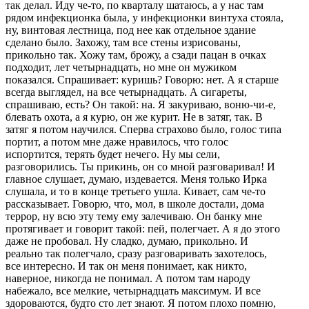
так делал. Иду че-то, по кварталу шатаюсь, а у нас там
рядом инфекционка была, у инфекционки винтуха стояла,
ну, винтовая лестница, под нее как отдельное здание
сделано было. Захожу, там все стены изрисованы,
прикольно так. Хожу там, брожу, а сзади пацан в очках
подходит, лет четырнадцать, но мне он мужиком
показался. Спрашивает: куришь? Говорю: нет. А я старше
всегда выглядел, на все четырнадцать. А сигареты,
спрашиваю, есть? Он такой: на. Я закуриваю, воню-чи-е,
блевать охота, а я курю, он же курит. Не в затяг, так. В
затяг я потом научился. Сперва страхово было, голос типа
портит, а потом мне даже нравилось, что голос
испортится, терять будет нечего. Ну мы сели,
разговорились. Ты прикинь, он со мной разговаривал! И
главное слушает, думаю, издевается. Меня только Ирка
слушала, и то в конце третьего ушла. Кивает, сам че-то
рассказывает. Говорю, что, мол, в школе достали, дома
террор, ну всю эту тему ему залечиваю. Он банку мне
протягивает и говорит такой: пей, полегчает. А я до этого
даже не пробовал. Ну сладко, думаю, прикольно. И
реально так полегчало, сразу разговаривать захотелось,
все интересно. И так он меня понимает, как никто,
наверное, никогда не понимал. А потом там народу
набежало, все мелкие, четырнадцать максимум. И все
здороваются, будто сто лет знают. Я потом плохо помню,