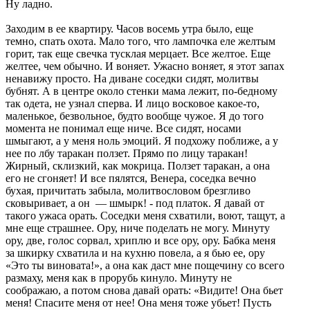
Ну ладно.
Заходим в ее квартиру. Часов восемь утра было, еще
темно, спать охота. Мало того, что лампочка еле желтым
горит, так еще свечка тусклая мерцает. Все желтое. Еще
желтее, чем обычно. И воняет. Ужасно воняет, я этот запах
ненавижу просто. На диване соседки сидят, молитвы
бубнят. А в центре около стенки мама лежит, по-бедному
так одета, не узнал сперва. И лицо восковое какое-то,
маленькое, безвольное, будто вообще чужое. Я до того
момента не понимал еще ниче. Все сидят, носами
шмыгают, а у меня ноль эмоций. Я подхожу поближе, а у
нее по лбу таракан ползет. Прямо по лицу таракан!
Жирный, склизкий, как мокрица. Ползет таракан, а она
его не сгоняет! И все пялятся, Венера, соседка вечно
бухая, причитать забыла, молитвословом брезгливо
сковыривает, а он — шмырк! - под платок. Я давай от
такого ужаса орать. Соседки меня схватили, воют, тащут, а
мне еще страшнее. Ору, ниче поделать не могу. Минуту
ору, две, голос сорвал, хриплю и все ору, ору. Бабка меня
за шкирку схватила и на кухню повела, а я бью ее, ору
«Это ты виновата!», а она как даст мне пощечину со всего
размаху, меня как в прорубь кинуло. Минуту не
соображаю, а потом снова давай орать: «Видите! Она бьет
меня! Спасите меня от нее! Она меня тоже убьет! Пусть