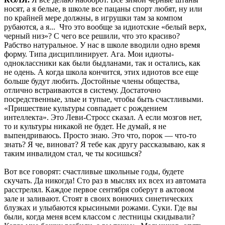
носят, а я белые, в школе все пацаны спорт любят, ну или
по крайней мере должны, в игрушки там за компом
рубаются, а я... Что это вообще за идиотские «белый верх,
черный низ»? С чего все решили, что это красиво?
Рабство натуральное. У нас в школе вводили одно время
форму. Типа дисциплинирует. Ага. Мои идиоты-
одноклассники как были быдланами, так и остались, как
не одень. А когда школа кончится, этих идиотов все еще
больше будут любить. Достойные члены общества,
отлично встраиваются в систему. Достаточно
посредственные, злые и тупые, чтобы быть счастливыми.
«Пришествие культуры совпадает с рождением
интеллекта». Это Леви-Стросс сказал. А если мозгов нет,
то и культуры никакой не будет. Не думай, я не
выпендриваюсь. Просто знаю. Это что, порок — что-то
знать? Я че, виноват? Я тебе как другу рассказываю, как я
таким инвалидом стал, че ты косишься?
Вот все говорят: счастливые школьные годы, будете
скучать. Да никогда! Сто раз в мыслях их всех из автомата
расстрелял. Каждое первое сентября соберут в актовом
зале и заливают. Стоят в своих вонючих синетических
блузках и улыбаются крысиными рожами. Суки. Где вы
были, когда меня всем классом с лестницы скидывали?