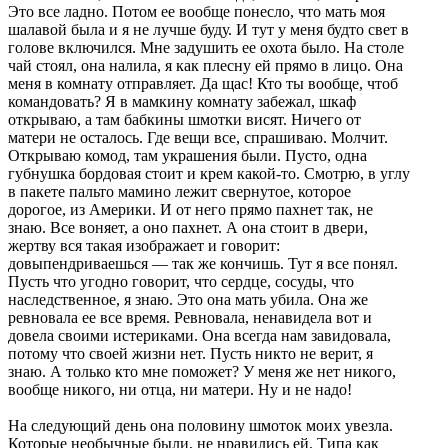
Это все ладно. Потом ее вообще понесло, что мать моя
шалавой была и я не лучше буду. И тут у меня будто свет в
голове включился. Мне задушить ее охота было. На столе
чай стоял, она налила, я как плесну ей прямо в лицо. Она
меня в комнату отправляет. Да щас! Кто ты вообще, чтоб
командовать? Я в мамкину комнату забежал, шкаф
открываю, а там бабкины шмотки висят. Ничего от
матери не осталось. Где вещи все, спрашиваю. Молчит.
Открываю комод, там украшения были. Пусто, одна
губнушка бордовая стоит и крем какой-то. Смотрю, в углу
в пакете пальто мамино лежит свернутое, которое
дорогое, из Америки. И от него прямо пахнет так, не
знаю. Все воняет, а оно пахнет. А она стоит в двери,
жертву вся такая изображает и говорит:
довыпендриваешься — так же кончишь. Тут я все понял.
Пусть что угодно говорит, что сердце, сосуды, что
наследственное, я знаю. Это она мать убила. Она же
ревновала ее все время. Ревновала, ненавидела вот и
довела своими истериками. Она всегда нам завидовала,
потому что своей жизни нет. Пусть никто не верит, я
знаю. А только кто мне поможет? У меня же нет никого,
вообще никого, ни отца, ни матери. Ну и не надо!
На следующий день она половину шмоток моих увезла.
Которые необычные были, не нравились ей. Типа как