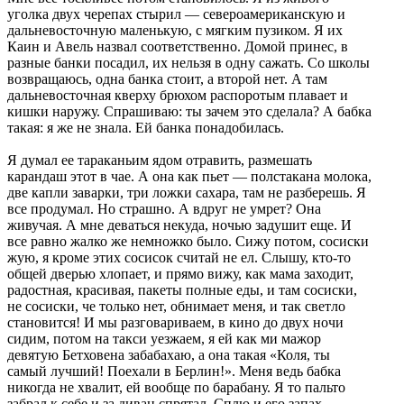
уголка двух черепах стырил — североамериканскую и
дальневосточную маленькую, с мягким пузиком. Я их
Каин и Авель назвал соответственно. Домой принес, в
разные банки посадил, их нельзя в одну сажать. Со школы
возвращаюсь, одна банка стоит, а второй нет. А там
дальневосточная кверху брюхом распоротым плавает и
кишки наружу. Спрашиваю: ты зачем это сделала? А бабка
такая: я же не знала. Ей банка понадобилась.
Я думал ее тараканьим ядом отравить, размешать
карандаш этот в чае. А она как пьет — полстакана молока,
две капли заварки, три ложки сахара, там не разберешь. Я
все продумал. Но страшно. А вдруг не умрет? Она
живучая. А мне деваться некуда, ночью задушит еще. И
все равно жалко же немножко было. Сижу потом, сосиски
жую, я кроме этих сосисок считай не ел. Слышу, кто-то
общей дверью хлопает, и прямо вижу, как мама заходит,
радостная, красивая, пакеты полные еды, и там сосиски,
не сосиски, че только нет, обнимает меня, и так светло
становится! И мы разговариваем, в кино до двух ночи
сидим, потом на такси уезжаем, я ей как ми мажор
девятую Бетховена забабахаю, а она такая «Коля, ты
самый лучший! Поехали в Берлин!». Меня ведь бабка
никогда не хвалит, ей вообще по барабану. Я то пальто
забрал к себе и за диван спрятал. Сплю и его запах