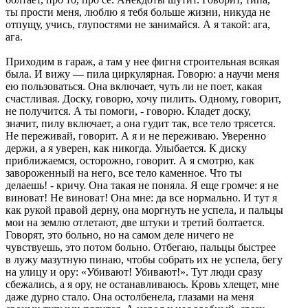
ты прости меня, люблю я тебя больше жизни, никуда не
отпущу, учись, глупостями не занимайся. А я такой: ага,
ага.
Приходим в гараж, а там у нее фигня строительная всякая
была. И вижу — пила циркулярная. Говорю: а научи меня
ею пользоваться. Она включает, чуть ли не поет, какая
счастливая. Доску, говорю, хочу пилить. Одному, говорит,
не получится. А ты помоги, - говорю. Кладет доску,
значит, пилу включает, а она гудит так, все тело трясется.
Не переживай, говорит. А я и не переживаю. Уверенно
держи, а я уверен, как никогда. Улыбается. К диску
приближаемся, осторожно, говорит. А я смотрю, как
завороженный на него, все тело каменное. Что ты
делаешь! - кричу. Она такая не поняла. Я еще громче: я не
виноват! Не виноват! Она мне: да все нормально. И тут я
как рукой правой дерну, она моргнуть не успела, и пальцы
мои на землю отлетают, две штуки и третий болтается.
Говорят, это больно, но на самом деле ничего не
чувствуешь, это потом больно. Отбегаю, пальцы быстрее
в лужу мазутную пинаю, чтобы собрать их не успела, бегу
на улицу и ору: «Убивают! Убивают!». Тут люди сразу
сбежались, а я ору, не останавливаюсь. Кровь хлещет, мне
даже дурно стало. Она остолбенела, глазами на меня