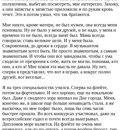
полуночник, выбегаю посмотреть, мне интересно. Захожу,
а они запястье к запястью приложили и по рукам кровь
течет. Это я потом узнал, что так братаются.
Мне никто, кроме матери, не был нужен, она всегда меня
понимала. Ну не было у меня друзей, и не надо, у меня и
времени-то не было, всегда занят был. Мама всегда
говорила: ставь великие цели. И у меня была.
Сокровенная, до дрожи в сердце. Я музыкантом
знаменитым хотел быть. Не просто знаменитым, а самым
знаменитым. И чтобы они все завидовали, чтобы с ума
сходили от презрения к себе, жить не могли, понимая, кто
они, а кто я! Мне покоя эта мысль не давала. Ну нет,
сперва я представлял, что вот я играю, а вокруг полно
друзей, все веселые...
Я на трех специальностях учился. Сперва на флейте,
потом на фортепьяно. И пел хорошо, еще на вокальном
был. Даже у сводного хора запевал на Дне города. Меня,
конечно же, в школе еще больше ненавидеть стали, я же
выскочка, но мне пофиг было, лишь бы семь часов
быстрее прошли. Во всех конкурсах участвовал, даже на
всероссийские ездил и почти всегда выигрывал.
Дипломов море валяется. На флейте не очень мне
нравилось, как-то по-детски, а потом вообще бросил, там