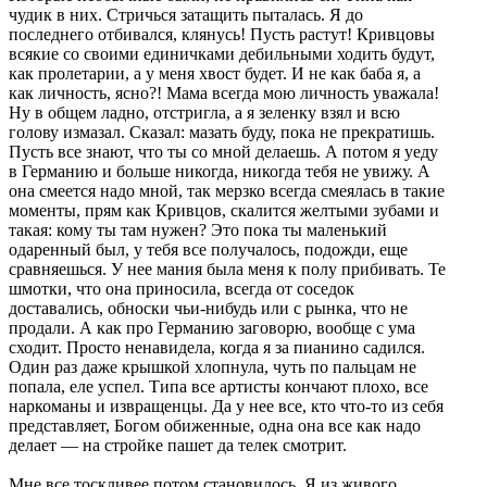
чудик в них. Стричься затащить пыталась. Я до
последнего отбивался, клянусь! Пусть растут! Кривцовы
всякие со своими единичками дебильными ходить будут,
как пролетарии, а у меня хвост будет. И не как баба я, а
как личность, ясно?! Мама всегда мою личность уважала!
Ну в общем ладно, отстригла, а я зеленку взял и всю
голову измазал. Сказал: мазать буду, пока не прекратишь.
Пусть все знают, что ты со мной делаешь. А потом я уеду
в Германию и больше никогда, никогда тебя не увижу. А
она смеется надо мной, так мерзко всегда смеялась в такие
моменты, прям как Кривцов, скалится желтыми зубами и
такая: кому ты там нужен? Это пока ты маленький
одаренный был, у тебя все получалось, подожди, еще
сравняешься. У нее мания была меня к полу прибивать. Те
шмотки, что она приносила, всегда от соседок
доставались, обноски чьи-нибудь или с рынка, что не
продали. А как про Германию заговорю, вообще с ума
сходит. Просто ненавидела, когда я за пианино садился.
Один раз даже крышкой хлопнула, чуть по пальцам не
попала, еле успел. Типа все артисты кончают плохо, все
наркоманы и извращенцы. Да у нее все, кто что-то из себя
представляет, Богом обиженные, одна она все как надо
делает — на стройке пашет да телек смотрит.
Мне все тоскливее потом становилось. Я из живого