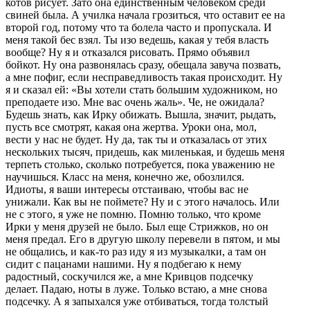
котов рисует. Зато она единственным человеком среди
свиней была. А училка начала грозиться, что оставит ее на
второй год, потому что та болела часто и пропускала. И
меня такой бес взял. Ты изо ведешь, какая у тебя власть
вообще? Ну я и отказался рисовать. Прямо объявил
бойкот. Ну она развонялась сразу, обещала завуча позвать,
а мне пофиг, если несправедливость такая происходит. Ну
я и сказал ей: «Вы хотели стать большим художником, но
преподаете изо. Мне вас очень жаль». Че, не ожидала?
Будешь знать, как Ирку обижать. Вышла, значит, рыдать,
пусть все смотрят, какая она жертва. Уроки она, мол,
вести у нас не будет. Ну да, так ты и отказалась от этих
нескольких тысяч, придешь, как миленькая, и будешь меня
терпеть столько, сколько потребуется, пока уважению не
научишься. Класс на меня, конечно же, обозлился.
Идиоты, я ваши интересы отстаиваю, чтобы вас не
унижали. Как вы не поймете? Ну и с этого началось. Или
не с этого, я уже не помню. Помню только, что кроме
Ирки у меня друзей не было. Был еще Стрижков, но он
меня предал. Его в другую школу перевели в пятом, и мы
не общались, и как-то раз иду я из музыкалки, а там он
сидит с пацанами нашими. Ну я подбегаю к нему
радостный, соскучился же, а мне Кривцов подсечку
делает. Падаю, ноты в луже. Только встаю, а мне снова
подсечку. А я запыхался уже отбиваться, тогда толстый