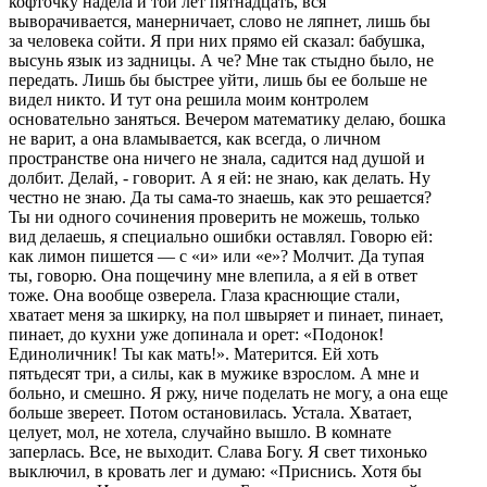
кофточку надела и той лет пятнадцать, вся
выворачивается, манерничает, слово не ляпнет, лишь бы
за человека сойти. Я при них прямо ей сказал: бабушка,
высунь язык из задницы. А че? Мне так стыдно было, не
передать. Лишь бы быстрее уйти, лишь бы ее больше не
видел никто. И тут она решила моим контролем
основательно заняться. Вечером математику делаю, бошка
не варит, а она вламывается, как всегда, о личном
пространстве она ничего не знала, садится над душой и
долбит. Делай, - говорит. А я ей: не знаю, как делать. Ну
честно не знаю. Да ты сама-то знаешь, как это решается?
Ты ни одного сочинения проверить не можешь, только
вид делаешь, я специально ошибки оставлял. Говорю ей:
как лимон пишется — с «и» или «е»? Молчит. Да тупая
ты, говорю. Она пощечину мне влепила, а я ей в ответ
тоже. Она вообще озверела. Глаза краснющие стали,
хватает меня за шкирку, на пол швыряет и пинает, пинает,
пинает, до кухни уже допинала и орет: «Подонок!
Единоличник! Ты как мать!». Матерится. Ей хоть
пятьдесят три, а силы, как в мужике взрослом. А мне и
больно, и смешно. Я ржу, ниче поделать не могу, а она еще
больше звереет. Потом остановилась. Устала. Хватает,
целует, мол, не хотела, случайно вышло. В комнате
заперлась. Все, не выходит. Слава Богу. Я свет тихонько
выключил, в кровать лег и думаю: «Приснись. Хотя бы