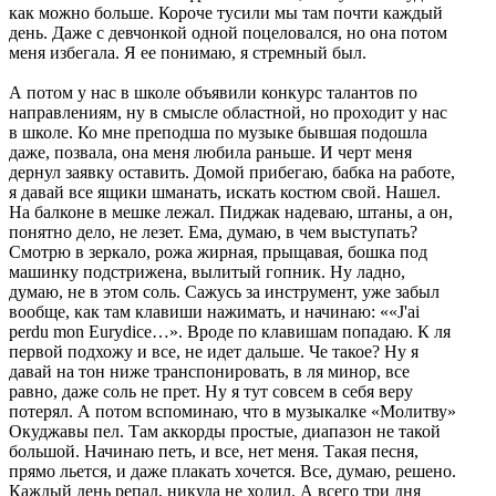
как можно больше. Короче тусили мы там почти каждый
день. Даже с девчонкой одной поцеловался, но она потом
меня избегала. Я ее понимаю, я стремный был.
А потом у нас в школе объявили конкурс талантов по
направлениям, ну в смысле областной, но проходит у нас
в школе. Ко мне преподша по музыке бывшая подошла
даже, позвала, она меня любила раньше. И черт меня
дернул заявку оставить. Домой прибегаю, бабка на работе,
я давай все ящики шманать, искать костюм свой. Нашел.
На балконе в мешке лежал. Пиджак надеваю, штаны, а он,
понятно дело, не лезет. Ема, думаю, в чем выступать?
Смотрю в зеркало, рожа жирная, прыщавая, бошка под
машинку подстрижена, вылитый гопник. Ну ладно,
думаю, не в этом соль. Сажусь за инструмент, уже забыл
вообще, как там клавиши нажимать, и начинаю: ««J'ai
perdu mon Eurydice…». Вроде по клавишам попадаю. К ля
первой подхожу и все, не идет дальше. Че такое? Ну я
давай на тон ниже транспонировать, в ля минор, все
равно, даже соль не прет. Ну я тут совсем в себя веру
потерял. А потом вспоминаю, что в музыкалке «Молитву»
Окуджавы пел. Там аккорды простые, диапазон не такой
большой. Начинаю петь, и все, нет меня. Такая песня,
прямо льется, и даже плакать хочется. Все, думаю, решено.
Каждый день репал, никуда не ходил. А всего три дня