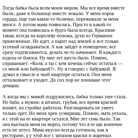
Тогда бабка была всем моим миром. Мы все время вместе
были, даже в больнице вместе лежали. У меня порок
сердца, еще там какие-то болячки, переживали за меня
много. А потом мама появилась. Просто в какой-то
момент она появилась и будто была всегда. Красивая
такая, всегда на королеву похожа, духи из Германии
привезенные. Не идет, а парит над землей и все только
успевай оглядываться. А как зайдет в помещение, все
сразу подтягиваются, делать че-то начинают. Я каждого
вздоха ее боялся. Ну мне лет шесть было. Помню,
спрашивает: «Коля, а ты с кем хочешь сейчас остаться —
со мной или бабушкой?». Ну я говорю: с бабушкой. Я
думал в смысле в чьей квартире остаться. Она меня
отталкивает и уходит. До сих пор не понимаю этот
демарш.
А когда мы с мамой подружились, бабка только злее стала.
Не баба, а мужик: в штанах, грубая, все время краской
воняет, на стройке работала. Разговаривать не умеет,
только орет. Но меня хрен усмиришь. Помню, мать уехала,
я с этой на ее квартире остался. Мне лет семь было. Так
она выгнала меня на мороз, потому что я ее щи вонючие
есть не хотел. Мама вкусно всегда готовила, как в
ресторане, а у этой все с запахом краски и жареных