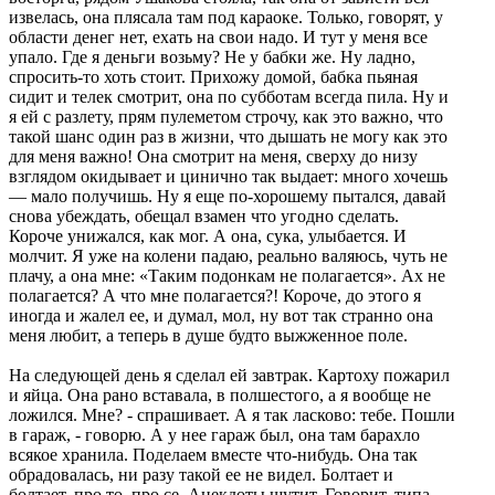
извелась, она плясала там под караоке. Только, говорят, у
области денег нет, ехать на свои надо. И тут у меня все
упало. Где я деньги возьму? Не у бабки же. Ну ладно,
спросить-то хоть стоит. Прихожу домой, бабка пьяная
сидит и телек смотрит, она по субботам всегда пила. Ну и
я ей с разлету, прям пулеметом строчу, как это важно, что
такой шанс один раз в жизни, что дышать не могу как это
для меня важно! Она смотрит на меня, сверху до низу
взглядом окидывает и цинично так выдает: много хочешь
— мало получишь. Ну я еще по-хорошему пытался, давай
снова убеждать, обещал взамен что угодно сделать.
Короче унижался, как мог. А она, сука, улыбается. И
молчит. Я уже на колени падаю, реально валяюсь, чуть не
плачу, а она мне: «Таким подонкам не полагается». Ах не
полагается? А что мне полагается?! Короче, до этого я
иногда и жалел ее, и думал, мол, ну вот так странно она
меня любит, а теперь в душе будто выжженное поле.
На следующей день я сделал ей завтрак. Картоху пожарил
и яйца. Она рано вставала, в полшестого, а я вообще не
ложился. Мне? - спрашивает. А я так ласково: тебе. Пошли
в гараж, - говорю. А у нее гараж был, она там барахло
всякое хранила. Поделаем вместе что-нибудь. Она так
обрадовалась, ни разу такой ее не видел. Болтает и
болтает, про то, про се. Анекдоты шутит. Говорит, типа,