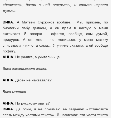
«девятка», двери в ней открыты, и громко играет
музыка.
ВИКА
. А Матвей Суржиков вообще... Мы, прикинь, по
биологии лабу делаем, а он прям в наглую у меня
скатывает. Я говорю – офигел, вообще, сам думай,
придурок. А он мне – че жопишься, у меня матику
списывала - ничо, а сама… Я училке сказала, а ей вообще
пофигу.
АННА
. Не училке, а учительнице.
Вика закатывает глаза.
АННА
. Двоек не нахватала?
Вика мнется.
АННА
. По русскому опять?
ВИКА
. Да блин, я не понимаю её задание! «Установите
связь между частями текста». Я написала: эти части текста