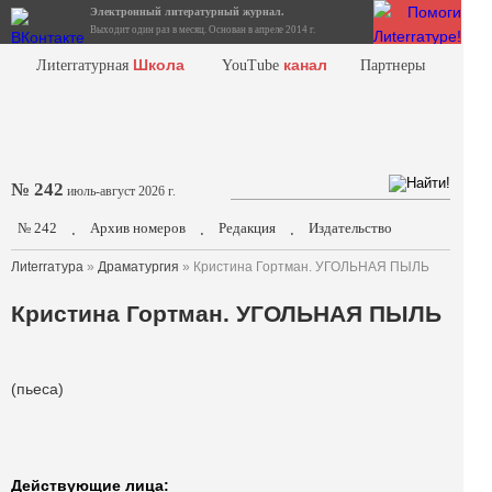
Электронный литературный журнал.
Выходит один раз в месяц. Основан в апреле 2014 г.
Школа
канал
Лиterraтурная
YouTube
Партнеры
№ 242
июль-август 2026 г.
№ 242
Архив номеров
Редакция
Издательство
.
.
.
Лиterraтура
»
Драматургия
» Кристина Гортман. УГОЛЬНАЯ ПЫЛЬ
Кристина Гортман. УГОЛЬНАЯ ПЫЛЬ
(пьеса)
Действующие лица: