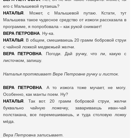
его с Малышевой путаешь?
НАТАЛЬЯ
. Может, с Малышевой путаю. Кстати, тут
Малышева такое чудесное средство от изжоги рассказала в
программе, я попробовала – как рукой снимает!
ВЕРА
ПЕТРОВНА
. Ну-ка.
НАТАЛЬЯ
. В общем, смешиваешь 20 грамм бобровой струи
с чайной ложкой медвежьей желчи.
ВЕРА
ПЕТРОВНА
. Погоди. Дай ручку, что ли, какую с
листочком, запишу.
Наталья протягивает Вере Петровне ручку и листок.
ВЕРА
ПЕТРОВНА
. А то изжога тоже мучает, не могу.
Особенно, как манты поем. Ну?
НАТАЛЬЯ
. Так вот. 20 грамм бобровой струи, желчи
буквально чайную ложечку, завариваешь иван-чай
полстакана, все перемешиваешь, и туда столовую ложку
мёда.
Вера Петровна записывает.