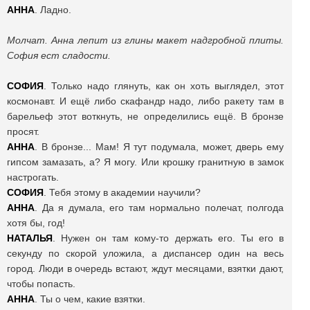
АННА
. Ладно.
Молчат. Анна лепит из глины макет надгробной плиты.
София ест сладости.
СОФИЯ
. Только надо глянуть, как он хоть выглядел, этот
космонавт. И ещё либо скафандр надо, либо ракету там в
барельеф этот воткнуть, не определились ещё. В бронзе
просят.
АННА
. В бронзе... Мам! Я тут подумала, может, дверь ему
гипсом замазать, а? Я могу. Или крошку гранитную в замок
настрогать.
СОФИЯ
. Тебя этому в академии научили?
АННА
. Да я думала, его там нормально полечат, полгода
хотя бы, год!
НАТАЛЬЯ
. Нужен он там кому-то держать его. Ты его в
секунду по скорой уложила, а диспансер один на весь
город. Люди в очередь встают, ждут месяцами, взятки дают,
чтобы попасть.
АННА
. Ты о чем, какие взятки.