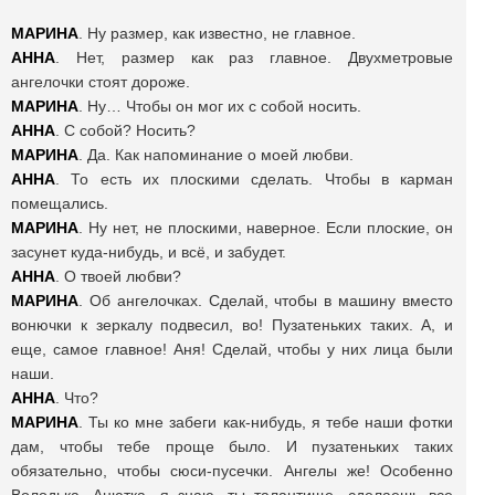
МАРИНА
. Ну размер, как известно, не главное.
АННА
. Нет, размер как раз главное. Двухметровые
ангелочки стоят дороже.
МАРИНА
. Ну… Чтобы он мог их с собой носить.
АННА
. С собой? Носить?
МАРИНА
. Да. Как напоминание о моей любви.
АННА
. То есть их плоскими сделать. Чтобы в карман
помещались.
МАРИНА
. Ну нет, не плоскими, наверное. Если плоские, он
засунет куда-нибудь, и всё, и забудет.
АННА
. О твоей любви?
МАРИНА
. Об ангелочках. Сделай, чтобы в машину вместо
вонючки к зеркалу подвесил, во! Пузатеньких таких. А, и
еще, самое главное! Аня! Сделай, чтобы у них лица были
наши.
АННА
. Что?
МАРИНА
. Ты ко мне забеги как-нибудь, я тебе наши фотки
дам, чтобы тебе проще было. И пузатеньких таких
обязательно, чтобы сюси-пусечки. Ангелы же! Особенно