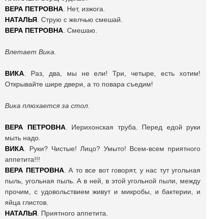
ВЕРА
ПЕТРОВНА
. Нет, изжога.
НАТАЛЬЯ
. Струю с желчью смешай.
ВЕРА
ПЕТРОВНА
. Смешаю.
Влетает Вика.
ВИКА
. Раз, два, мы не ели! Три, четыре, есть хотим!
Открывайте шире двери, а то повара съедим!
Вика плюхается за стол.
ВЕРА
ПЕТРОВНА
. Иерихонская труба. Перед едой руки
мыть надо.
ВИКА
. Руки? Чистые! Лицо? Умыто! Всем-всем приятного
аппетита!!!
ВЕРА
ПЕТРОВНА
. А то все вот говорят, у нас тут угольная
пыль, угольная пыль. А в ней, в этой угольной пыли, между
прочим, с удовольствием живут и микробы, и бактерии, и
яйца глистов.
НАТАЛЬЯ
. Приятного аппетита.