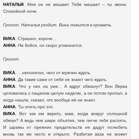
НАТАЛЬЯ
. Мне он не мешает. Тебе мешает – ты звони.
Спокойной ночи.
Грохот. Наталья уходит. Вика ложится в кровать.
ВИКА
. Страшно, короче…
АННА
. Не бойся, он скоро угомонится.
Грохот.
ВИКА
. …непонятно, чего от мужчин ждать.
АННА
. Да такие сами от себя не знают чего ждать.
ВИКА
. Что у них на уме... А вдруг обманут? Вон Верка
целовалась с пацаном целую неделю, а он потом пропал, а
когда нашли, сказал, что вообще её не знает.
АННА
. Ты опять про это.
ВИКА
. Вот как им верить, мам, когда вокруг сплошной
обман? А ведь чем шире объятия, тем легче тебя распять.
И шрамы от прежних предательств не дадут полюбить
вновь так же чисто и открыто. Разбитая ваза не может