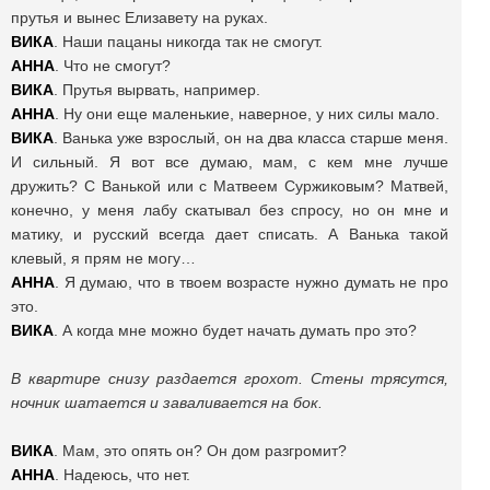
прутья и вынес Елизавету на руках.
ВИКА
. Наши пацаны никогда так не смогут.
АННА
. Что не смогут?
ВИКА
. Прутья вырвать, например.
АННА
. Ну они еще маленькие, наверное, у них силы мало.
ВИКА
. Ванька уже взрослый, он на два класса старше меня.
И сильный. Я вот все думаю, мам, с кем мне лучше
дружить? С Ванькой или с Матвеем Суржиковым? Матвей,
конечно, у меня лабу скатывал без спросу, но он мне и
матику, и русский всегда дает списать. А Ванька такой
клевый, я прям не могу…
АННА
. Я думаю, что в твоем возрасте нужно думать не про
это.
ВИКА
. А когда мне можно будет начать думать про это?
В квартире снизу раздается грохот. Стены трясутся,
ночник шатается и заваливается на бок.
ВИКА
. Мам, это опять он? Он дом разгромит?
АННА
. Надеюсь, что нет.