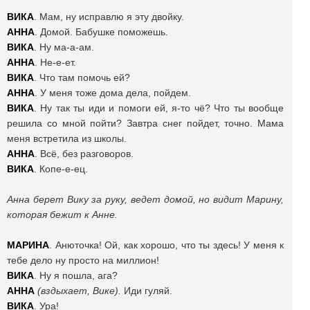
ВИКА
. Мам, ну исправлю я эту двойку.
АННА
. Домой. Бабушке поможешь.
ВИКА
. Ну ма-а-ам.
АННА
. Не-е-ет.
ВИКА
. Что там помочь ей?
АННА
. У меня тоже дома дела, пойдем.
ВИКА
. Ну так ты иди и помоги ей, я-то чё? Что ты вообще
решила со мной пойти? Завтра снег пойдет, точно. Мама
меня встретила из школы.
АННА
. Всё, без разговоров.
ВИКА
. Копе-е-ец.
Анна берет Вику за руку, ведет домой, но видит Марину,
которая бежит к Анне.
МАРИНА
. Анюточка! Ой, как хорошо, что ты здесь! У меня к
тебе дело ну просто на миллион!
ВИКА
. Ну я пошла, ага?
АННА
(вздыхает, Вике).
Иди гуляй.
ВИКА
. Ура!