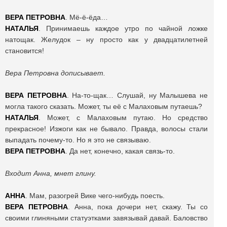
ВЕРА
ПЕТРОВНА
. Мё-ё-ёда…
НАТАЛЬЯ
. Принимаешь каждое утро по чайной ложке
натощак. Желудок – ну просто как у двадцатилетней
становится!
Вера Петровна дописывает.
ВЕРА
ПЕТРОВНА
. На-то-щак… Слушай, ну Малышева не
могла такого сказать. Может, ты её с Малаховым путаешь?
НАТАЛЬЯ
. Может, с Малаховым путаю. Но средство
прекрасное! Изжоги как не бывало. Правда, волосы стали
выпадать почему-то. Но я это не связываю.
ВЕРА
ПЕТРОВНА
. Да нет, конечно, какая связь-то.
Входит Анна, мнет глину.
АННА
. Мам, разогрей Вике чего-нибудь поесть.
ВЕРА
ПЕТРОВНА
. Анна, пока дочери нет, скажу. Ты со
своими глиняными статуэтками завязывай давай. Баловство