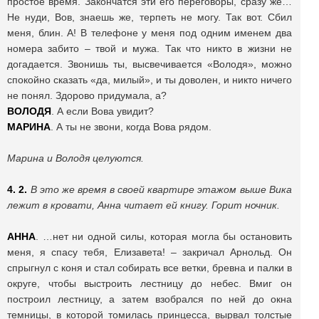
простое время. Закончатся эти его переговоры, сразу же…
Не нуди, Вов, знаешь же, терпеть не могу. Так вот. Сбил
меня, блин. А! В телефоне у меня под одним именем два
номера забито – твой и мужа. Так что никто в жизни не
догадается. Звонишь ты, высвечивается «Володя», можно
спокойно сказать «да, милый», и ты доволен, и никто ничего
не понял. Здорово придумала, а?
ВОЛОДЯ
. А если Вова увидит?
МАРИНА
. А ты не звони, когда Вова рядом.
Марина и Володя целуются.
4. 2.
В это же время в своей квартире этажом выше Вика
лежит в кровати, Анна читает ей книгу. Горит ночник.
АННА
. …нет ни одной силы, которая могла бы остановить
меня, я спасу тебя, Елизавета! – закричал Арнольд. Он
спрыгнул с коня и стал собирать все ветки, бревна и палки в
округе, чтобы выстроить лестницу до небес. Вмиг он
построил лестницу, а затем взобрался по ней до окна
темницы, в которой томилась принцесса, вырвал толстые