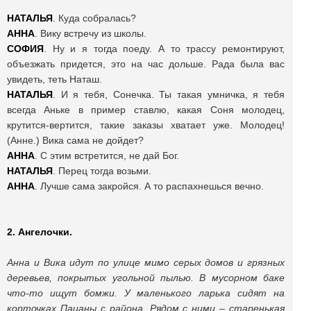
НАТАЛЬЯ
. Куда собралась?
АННА
. Вику встречу из школы.
СОФИЯ
. Ну и я тогда поеду. А то трассу ремонтируют,
объезжать придется, это на час дольше. Рада была вас
увидеть, теть Наташ.
НАТАЛЬЯ
. И я тебя, Сонечка. Ты такая умничка, я тебя
всегда Аньке в пример ставлю, какая Соня молодец,
крутится-вертится, такие заказы хватает уже. Молодец!
(Анне.) Вика сама не дойдет?
АННА
. С этим встретится, не дай Бог.
НАТАЛЬЯ
. Перец тогда возьми.
АННА
. Лучше сама закройся. А то распахнешься вечно.
2. Ангелочки.
Анна и Вика идут по улице мимо серых домов и грязных
деревьев, покрытых угольной пылью. В мусорном баке
что-то ищут бомжи. У маленького ларька сидят на
корточках Пацаны с района. Рядом с ними – старенькая