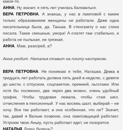
какое-то.
АННА
. Ну значит, я пять лет училась баловаться.
ВЕРА
ПЕТРОВНА
. А знаешь, у нас в ламповой с каким
только образованием женщины ни работали. Даже одна
писательница была, да. Танька. В стенгазету о нас стихи
писала. Такие смешные, умора! А платят там стабильно, и
работа не пыльная, не грязная.
АННА
. Мам, разогрей, а?
Анна уходит. Наталья ставит на плиту кастрюлю.
ВЕРА
ПЕТРОВНА
. Не понимаю я тебя, Наташка. Девка в
тридцать лет работать должна пять дней в неделю, с девяти
до шести, с отпуском, соцпакетом, премией, льготами. Или
хотя бы посменно, два через два можно, очень удобный
график. Чтобы трудовая лежала, чтобы стаж шел,
отчисления в пенсионный. У нас восемь шахт, выбирай – не
хочу. Все так работают, а она особенная, что ли? Значит,
так, давай я Вальке позвоню, она ламповщицей работает.
Устроим твою Аньку, пусть работает идет, не позорится.
НАТАЛЬЯ
. Борщ будешь?