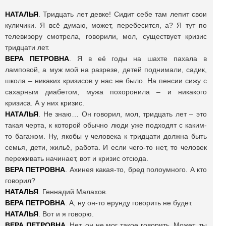
НАТАЛЬЯ
. Тридцать лет девке! Сидит себе там лепит свои
куличики. Я всё думаю, может, перебесится, а? Я тут по
телевизору смотрела, говорили, мол, существует кризис
тридцати лет.
ВЕРА
ПЕТРОВНА
. Я в её годы на шахте пахала в
ламповой, а муж мой на разрезе, детей поднимали, садик,
школа – никаких кризисов у нас не было. На пенсии сижу с
сахарным диабетом, мужа похоронила – и никакого
кризиса. А у них кризис.
НАТАЛЬЯ
. Не знаю… Он говорил, мол, тридцать лет – это
такая черта, к которой обычно люди уже подходят с каким-
то багажом. Ну, якобы у человека к тридцати должна быть
семья, дети, жильё, работа. И если чего-то нет, то человек
переживать начинает, вот и кризис отсюда.
ВЕРА
ПЕТРОВНА
. Ахинея какая-то, бред полоумного. А кто
говорил?
НАТАЛЬЯ
. Геннадий Малахов.
ВЕРА
ПЕТРОВНА
. А, ну он-то ерунду говорить не будет.
НАТАЛЬЯ
. Вот и я говорю.
ВЕРА
ПЕТРОВНА
. Нет, он не мог такое говорить. Может, ты