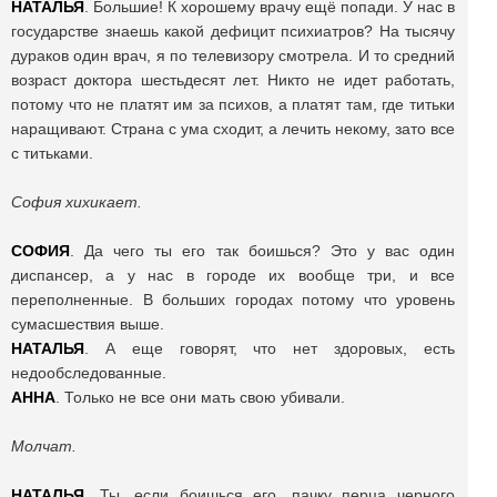
НАТАЛЬЯ
. Большие! К хорошему врачу ещё попади. У нас в
государстве знаешь какой дефицит психиатров? На тысячу
дураков один врач, я по телевизору смотрела. И то средний
возраст доктора шестьдесят лет. Никто не идет работать,
потому что не платят им за психов, а платят там, где титьки
наращивают. Страна с ума сходит, а лечить некому, зато все
с титьками.
София хихикает.
СОФИЯ
. Да чего ты его так боишься? Это у вас один
диспансер, а у нас в городе их вообще три, и все
переполненные. В больших городах потому что уровень
сумасшествия выше.
НАТАЛЬЯ
. А еще говорят, что нет здоровых, есть
недообследованные.
АННА
. Только не все они мать свою убивали.
Молчат.
НАТАЛЬЯ
. Ты, если боишься его, пачку перца черного