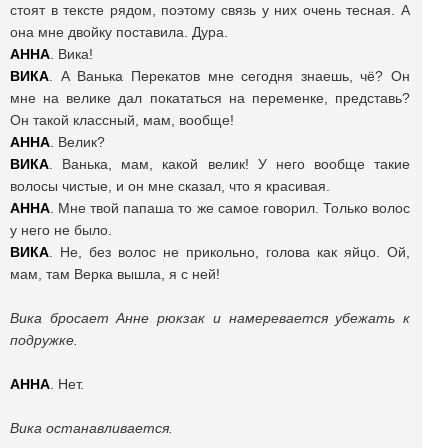
стоят в тексте рядом, поэтому связь у них очень тесная. А
она мне двойку поставила. Дура.
АННА
. Вика!
ВИКА
. А Ванька Перекатов мне сегодня знаешь, чё? Он
мне на велике дал покататься на переменке, представь?
Он такой классный, мам, вообще!
АННА
. Велик?
ВИКА
. Ванька, мам, какой велик! У него вообще такие
волосы чистые, и он мне сказал, что я красивая.
АННА
. Мне твой папаша то же самое говорил. Только волос
у него не было.
ВИКА
. Не, без волос не прикольно, голова как яйцо. Ой,
мам, там Верка вышла, я с ней!
Вика бросает Анне рюкзак и намеревается убежать к
подружке.
АННА
. Нет.
Вика останавливается.