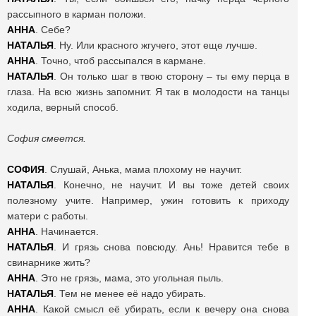
рассыпного в карман положи.
АННА
. Себе?
НАТАЛЬЯ
. Ну. Или красного жгучего, этот еще лучше.
АННА
. Точно, чтоб рассыпался в кармане.
НАТАЛЬЯ
. Он только шаг в твою сторону – ты ему перца в
глаза. На всю жизнь запомнит. Я так в молодости на танцы
ходила, верный способ.
София смеется.
СОФИЯ
. Слушай, Анька, мама плохому не научит.
НАТАЛЬЯ
. Конечно, не научит. И вы тоже детей своих
полезному учите. Например, ужин готовить к приходу
матери с работы.
АННА
. Начинается.
НАТАЛЬЯ
. И грязь снова повсюду. Ань! Нравится тебе в
свинарнике жить?
АННА
. Это не грязь, мама, это угольная пыль.
НАТАЛЬЯ
. Тем не менее её надо убирать.
АННА
. Какой смысл её убирать, если к вечеру она снова