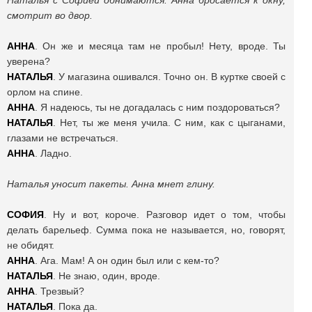
Наталья с Софией обнимаются. Анна бросается к окну,
смотрит во двор.
АННА
. Он же и месяца там не пробыл! Нету, вроде. Ты
уверена?
НАТАЛЬЯ
. У магазина ошивался. Точно он. В куртке своей с
орлом на спине.
АННА
. Я надеюсь, ты не догадалась с ним поздороваться?
НАТАЛЬЯ
. Нет, ты же меня учила. С ним, как с цыганами,
глазами не встречаться.
АННА
. Ладно.
Наталья уносит пакеты. Анна мнет глину.
СОФИЯ
. Ну и вот, короче. Разговор идет о том, чтобы
делать барельеф. Сумма пока не называется, но, говорят,
не обидят.
АННА
. Ага. Мам! А он один был или с кем-то?
НАТАЛЬЯ
. Не знаю, один, вроде.
АННА
. Трезвый?
НАТАЛЬЯ
. Пока да.