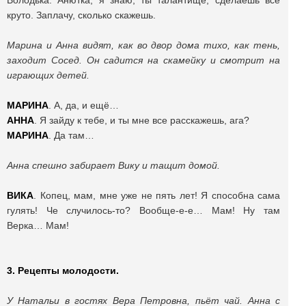
Володька. Анютка, я знаю, ты талантище, сделаешь все
круто. Заплачу, сколько скажешь.
Марина и Анна видят, как во двор дома тихо, как тень,
заходит Сосед. Он садится на скамейку и смотрит на
играющих детей.
МАРИНА
. А, да, и ещё…
АННА
. Я зайду к тебе, и ты мне все расскажешь, ага?
МАРИНА
. Да там…
Анна спешно забирает Вику и тащит домой.
ВИКА
. Копец, мам, мне уже не пять лет! Я способна сама
гулять! Че случилось-то? Вообще-е-е… Мам! Ну там
Верка… Мам!
3. Рецепты молодости.
У Натальи в гостях Вера Петровна, пьёт чай. Анна с