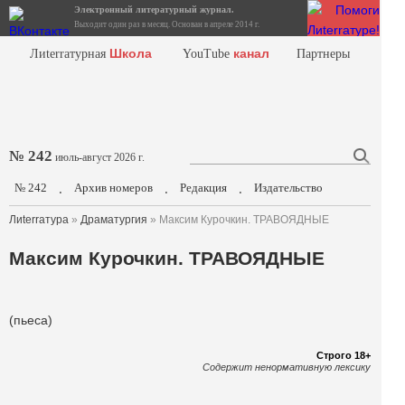
Электронный литературный журнал.
Выходит один раз в месяц. Основан в апреле 2014 г.
Школа
канал
Лиterraтурная
YouTube
Партнеры
№ 242
июль-август 2026 г.
№ 242
Архив номеров
Редакция
Издательство
.
.
.
Лиterraтура
»
Драматургия
» Максим Курочкин. ТРАВОЯДНЫЕ
Максим Курочкин. ТРАВОЯДНЫЕ
(пьеса)
Строго 18+
Содержит ненормативную лексику