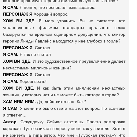
который практикует героиня фильма «Глубокая глотка»?
Я САМ.
Я понял, что поспешил, взяв задаток.
ПЕРСОНАЖ Я.
Хороший вопрос.
ХОМ ВИ ЗДЕ.
Я могу уточнить. Вы не считаете, что
установленные фильмом стандарты орального секса
базируются на вредном сценарном допущении, что клитор
героини Линды Лавлейс находится у нее глубоко в горле?
ПЕРСОНАЖ Я.
Считаю.
Я САМ.
Я так не считал.
ХОМ ВИ ЗДЕ.
И это художественное преувеличение делает
несчастными миллионы женщин?
ПЕРСОНАЖ Я.
Считаю.
Я САМ.
Хорош врать!
ХОМ ВИ ЗДЕ.
И как быть этим миллионам несчастных
женщин, у которых нет и не может быть клитора в горле?
ХАМ НЯМ НЯМ.
Да, действительно. Как?
Я САМ.
У меня не было ответа на этот вопрос. Но все-таки
я ответил…
Автор.
Секундочку. Сейчас ответишь. Просто ремарочка
короткая.
Тут возникает вопрос у меня как у зрителя. Хотя я
не зритель, а типа автор. Что мне «Глубокая глотка»? Что