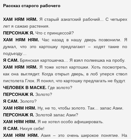
Рассказ старого рабочего
ХАМ НЯМ НЯМ.
Я старый азиатский рабочий... С четырех
лет я сажаю растения.
ПЕРСОНАЖ Я.
Что с принцессой?
ХАМ НЯМ НЯМ.
Час назад в нашу дверь позвонили. Я
думал, что это картошку предлагают – ходят такие по
подъезду…
Я САМ.
Брянская картошечка… Я взял полмешка на пробу.
ХАМ НЯМ НЯМ.
Я тоже хотел картошки. Хоть посмотреть,
как она выглядит. Когда открыл дверь, в лоб уперся ствол
пистолета Глок. Я понял, что картошку предлагать не будут.
ЧЕЛОВЕК В МАСКЕ.
Где золото?
ПЕРСОНАЖ Я.
Золото?
Я САМ.
Золото?
ХАМ НЯМ НЯМ.
Ну, не то, чтобы золото. Так… запас Азии.
ПЕРСОНАЖ Я.
Золотой запас Азии?
ХАМ НЯМ НЯМ.
Я не хотел особо афишировать.
Я САМ.
Нихуя себе!
ХАМ НЯМ НЯМ.
Азия – это очень широкое понятие. На