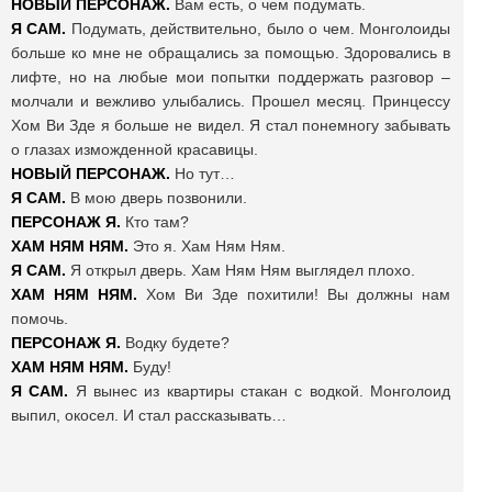
НОВЫЙ ПЕРСОНАЖ.
Вам есть, о чем подумать.
Я САМ.
Подумать, действительно, было о чем. Монголоиды
больше ко мне не обращались за помощью. Здоровались в
лифте, но на любые мои попытки поддержать разговор –
молчали и вежливо улыбались. Прошел месяц. Принцессу
Хом Ви Зде я больше не видел. Я стал понемногу забывать
о глазах изможденной красавицы.
НОВЫЙ ПЕРСОНАЖ.
Но тут…
Я САМ.
В мою дверь позвонили.
ПЕРСОНАЖ Я.
Кто там?
ХАМ НЯМ НЯМ.
Это я. Хам Ням Ням.
Я САМ.
Я открыл дверь. Хам Ням Ням выглядел плохо.
ХАМ НЯМ НЯМ.
Хом Ви Зде похитили! Вы должны нам
помочь.
ПЕРСОНАЖ Я.
Водку будете?
ХАМ НЯМ НЯМ.
Буду!
Я САМ.
Я вынес из квартиры стакан с водкой. Монголоид
выпил, окосел. И стал рассказывать…