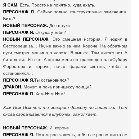
Я САМ.
Есть. Просто не понятно, куда ехать.
ПЕРСОНАЖ Я.
Сейчас только конструктивные замечания.
Бита?
НОВЫЙ ПЕРСОНАЖ.
Две штуки.
ПЕРСОНАЖ Я.
Откуда у тебя?
НОВЫЙ ПЕРСОНАЖ.
Это смешная история. Я ездил в
Сестрорецк за… Ну, не важно за чем. Короче. На обратном
пути смотрю: машина в кювете. Я вышел. Там никого нет. А
бита лежит. Я взял. А потом меня на трассе догнал «Субару
Форестер» и, короче, начал фарами светить, чтобы я
остановился…
ПЕРСОНАЖ Я.
Ты остановился?
ДРАКОН.
Может, я пока принцессу поищу?
ПЕРСОНАЖ Я.
Хам Ням Ням!
Хам Ням Ням что-то говорит дракону по-азиатски. Тот
снова сворачивается в клубочек, замолкает.
НОВЫЙ ПЕРСОНАЖ.
И, короче…
ПЕРСОНАЖ Я.
Потом расскажешь, тебя все равно никто не