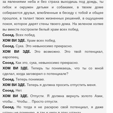
за явлениями неба и без страха выходишь под дождь, ты
гибок и окружен детьми и собаками, в твоем доме
собираются друзья, влюбленные в беседу с тобой и общее
прошлое, в талант твоих жизненных решений, в ощущение
покоя, которое дарят стены твоего дома. На зеленом холме
вы вместе построили белый храм всех побед.
Сосед.
Всех побед.
ХОМ ВИ ЗДЕ.
Храм всех побед.
Сосед.
Сука. Это невыносимо прекрасно.
ХОМ ВИ ЗДЕ.
Это возможно. Это твой потенциал,
европеец.
Сосед.
Как это, сука, невыносимо прекрасно.
ХОМ ВИ ЗДЕ.
Теперь ты понимаешь, что ты со мной
сделал, когда заговорил о потенциале?
Сосед.
Теперь понимаю.
ХОМ ВИ ЗДЕ.
Теперь я должна просить отпустить меня.
Сосед.
Нет.
ХОМ ВИ ЗДЕ.
Отпусти. Я должна вернуть золото Азии,
чтобы… Чтобы… Просто отпусти.
Сосед.
Но тогда я не раскрою свой потенциал, я даже
штаны не поменяю, я так и умру в этих штанах.