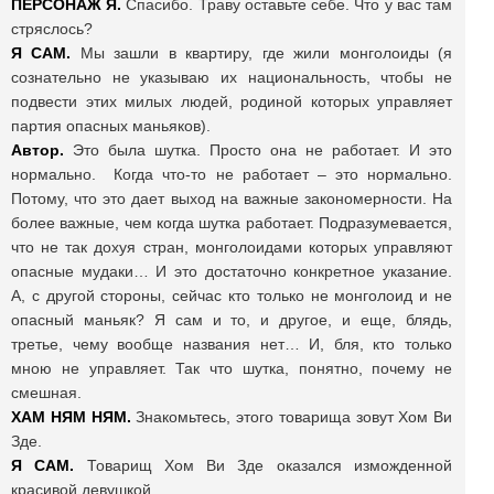
ПЕРСОНАЖ Я.
Спасибо. Траву оставьте себе. Что у вас там
стряслось?
Я САМ.
Мы зашли в квартиру, где жили монголоиды (я
сознательно не указываю их национальность, чтобы не
подвести этих милых людей, родиной которых управляет
партия опасных маньяков).
Автор.
Это была шутка. Просто она не работает. И это
нормально. Когда что-то не работает – это нормально.
Потому, что это дает выход на важные закономерности. На
более важные, чем когда шутка работает. Подразумевается,
что не так дохуя стран, монголоидами которых управляют
опасные мудаки… И это достаточно конкретное указание.
А, с другой стороны, сейчас кто только не монголоид и не
опасный маньяк? Я сам и то, и другое, и еще, блядь,
третье, чему вообще названия нет… И, бля, кто только
мною не управляет. Так что шутка, понятно, почему не
смешная.
ХАМ НЯМ НЯМ.
Знакомьтесь, этого товарища зовут Хом Ви
Зде.
Я САМ.
Товарищ Хом Ви Зде оказался изможденной
красивой девушкой.