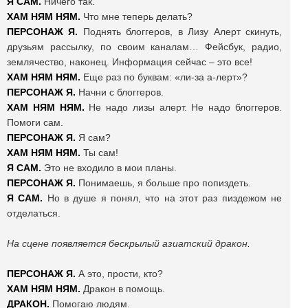
Я САМ.
Ничего так.
ХАМ НЯМ НЯМ.
Что мне теперь делать?
ПЕРСОНАЖ Я.
Поднять блоггеров, в Лизу Алерт скинуть,
друзьям рассылку, по своим каналам… Фейсбук, радио,
землячество, наконец. Информация сейчас – это все!
ХАМ НЯМ НЯМ.
Еще раз по буквам: «ли-за а-лерт»?
ПЕРСОНАЖ Я.
Начни с блоггеров.
ХАМ НЯМ НЯМ.
Не надо лизы алерт. Не надо блоггеров.
Помоги сам.
ПЕРСОНАЖ Я.
Я сам?
ХАМ НЯМ НЯМ.
Ты сам!
Я САМ.
Это не входило в мои планы.
ПЕРСОНАЖ Я.
Понимаешь, я больше про попиздеть.
Я САМ.
Но в душе я понял, что на этот раз пиздежом не
отделаться.
На сцене появляется бескрылый азиатский дракон.
ПЕРСОНАЖ Я.
А это, прости, кто?
ХАМ НЯМ НЯМ.
Дракон в помощь.
ДРАКОН.
Помогаю людям.