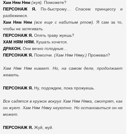
Хам Ням Ням
(жуя).
Поможете?
ПЕРСОНАЖ Я.
По-быстрому… Спасем принцессу и
разбежимся.
Хам Ням Ням
(все еще с набитым ртом).
Я сам за то,
чтобы не затягивать.
ПЕРСОНАЖ Я.
Опять траву жуешь?
ХАМ НЯМ НЯМ.
Кушать хочется.
ДРАКОН.
Они вечно голодные…
ПЕРСОНАЖ Я.
Помолчи.
(Хам Ням Няму.)
Прожевал?
Хам Ням Ням кивает. Но, на самом деле, продолжает
жевать.
ПЕРСОНАЖ Я.
Ну, подождем, пока прожуешь.
Все садятся в кружок вокруг Хам Ням Няма, смотрят, как
он жует. Хам Ням Няму неуютно. Но остановиться он не
может.
ПЕРСОНАЖ Я.
Жуй, жуй.