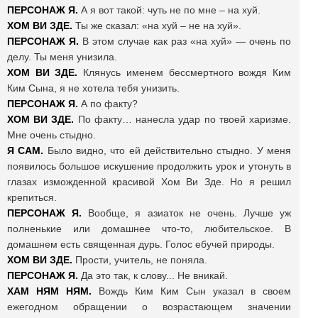
ПЕРСОНАЖ Я.
А я вот такой: чуть не по мне – на хуй.
ХОМ ВИ ЗДЕ.
Ты же сказал: «на хуй – не на хуй».
ПЕРСОНАЖ Я.
В этом случае как раз «на хуй» — очень по
делу. Ты меня унизила.
ХОМ ВИ ЗДЕ.
Клянусь именем бессмертного вождя Ким
Ким Сына, я не хотела тебя унизить.
ПЕРСОНАЖ Я.
А по факту?
ХОМ ВИ ЗДЕ.
По факту… нанесла удар по твоей харизме.
Мне очень стыдно.
Я САМ.
Было видно, что ей действительно стыдно. У меня
появилось большое искушение продолжить урок и утонуть в
глазах изможденной красивой Хом Ви Зде. Но я решил
крепиться.
ПЕРСОНАЖ Я.
Вообще, я азиаток не очень. Лучше уж
полненькие или домашнее что-то, любительское. В
домашнем есть священная дурь. Голос ебучей природы.
ХОМ ВИ ЗДЕ.
Прости, учитель, не поняла.
ПЕРСОНАЖ Я.
Да это так, к слову... Не вникай.
ХАМ НЯМ НЯМ.
Вождь Ким Ким Сын указал в своем
ежегодном обращении о возрастающем значении