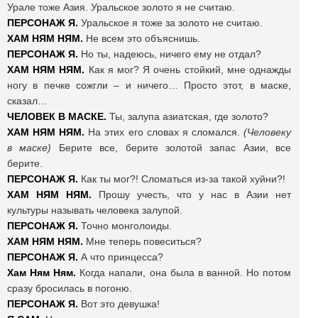
Урале тоже Азия. Уральское золото я не считаю.
ПЕРСОНАЖ Я.
Уральское я тоже за золото не считаю.
ХАМ НЯМ НЯМ.
Не всем это объяснишь.
ПЕРСОНАЖ Я.
Но ты, надеюсь, ничего ему не отдал?
ХАМ НЯМ НЯМ.
Как я мог? Я очень стойкий, мне однажды
ногу в печке сожгли – и ничего… Просто этот, в маске,
сказал…
ЧЕЛОВЕК В МАСКЕ.
Ты, залупа азиатская, где золото?
ХАМ НЯМ НЯМ.
На этих его словах я сломался.
(Человеку
в маске)
Берите все, берите золотой запас Азии, все
берите.
ПЕРСОНАЖ Я.
Как ты мог?! Сломаться из-за такой хуйни?!
ХАМ НЯМ НЯМ.
Прошу учесть, что у нас в Азии нет
культуры называть человека залупой.
ПЕРСОНАЖ Я.
Точно монголоиды.
ХАМ НЯМ НЯМ.
Мне теперь повеситься?
ПЕРСОНАЖ Я.
А что принцесса?
Хам Ням Ням.
Когда напали, она была в ванной. Но потом
сразу бросилась в погоню.
ПЕРСОНАЖ Я.
Вот это девушка!