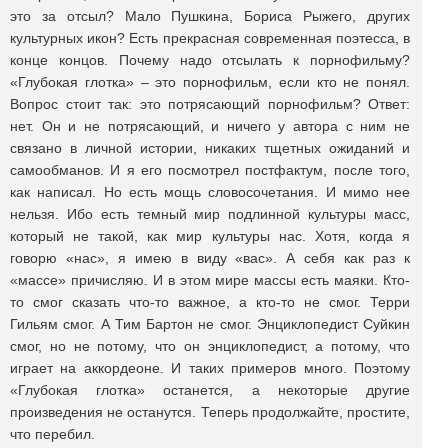
это за отсыл? Мало Пушкина, Бориса Рыжего, других
культурных икон? Есть прекрасная современная поэтесса, в
конце концов. Почему надо отсылать к порнофильму?
«Глубокая глотка» – это порнофильм, если кто не понял.
Вопрос стоит так: это потрясающий порнофильм? Ответ:
нет. Он и не потрясающий, и ничего у автора с ним не
связано в личной истории, никаких тщетных ожиданий и
самообманов. И я его посмотрел постфактум, после того,
как написал. Но есть мощь словосочетания. И мимо нее
нельзя. Ибо есть темный мир подлинной культуры масс,
который не такой, как мир культуры нас. Хотя, когда я
говорю «нас», я имею в виду «вас». А себя как раз к
«массе» причисляю. И в этом мире массы есть маяки. Кто-
то смог сказать что-то важное, а кто-то не смог. Терри
Гильям смог. А Тим Бартон не смог. Энциклопедист Суйкин
смог, но не потому, что он энциклопедист, а потому, что
играет на аккордеоне. И таких примеров много. Поэтому
«Глубокая глотка» останется, а некоторые другие
произведения не останутся. Теперь продолжайте, простите,
что перебил.