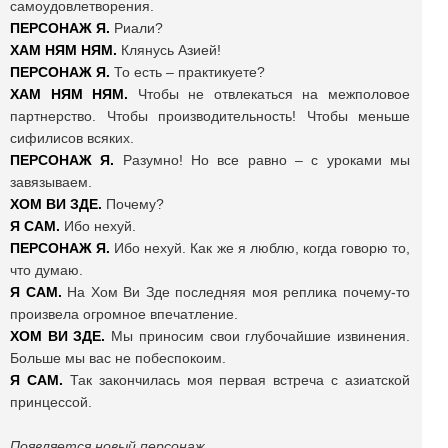
самоудовлетворения.
ПЕРСОНАЖ Я.
Риали?
ХАМ НЯМ НЯМ.
Клянусь Азией!
ПЕРСОНАЖ Я.
То есть – практикуете?
ХАМ НЯМ НЯМ.
Чтобы не отвлекаться на межполовое
партнерство. Чтобы производительность! Чтобы меньше
сифилисов всяких.
ПЕРСОНАЖ Я.
Разумно! Но все равно – с уроками мы
завязываем.
ХОМ ВИ ЗДЕ.
Почему?
Я САМ.
Ибо нехуй.
ПЕРСОНАЖ Я.
Ибо нехуй. Как же я люблю, когда говорю то,
что думаю.
Я САМ.
На Хом Ви Зде последняя моя реплика почему-то
произвела огромное впечатление.
ХОМ ВИ ЗДЕ.
Мы приносим свои глубочайшие извинения.
Больше мы вас не побеспокоим.
Я САМ.
Так закончилась моя первая встреча с азиатской
принцессой.
Появляется новый персонаж.