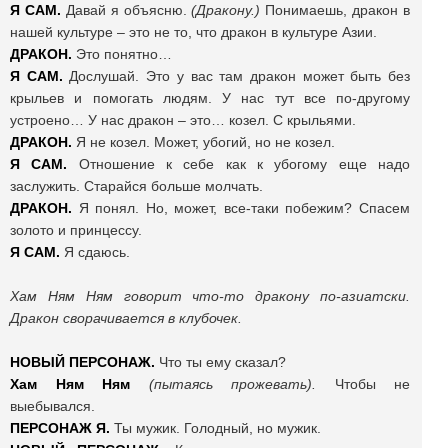
Я САМ.
Давай я объясню.
(Дракону.)
Понимаешь, дракон в
нашей культуре – это не то, что дракон в культуре Азии.
ДРАКОН.
Это понятно…
Я САМ.
Дослушай. Это у вас там дракон может быть без
крыльев и помогать людям. У нас тут все по-другому
устроено… У нас дракон – это… козел. С крыльями.
ДРАКОН.
Я не козел. Может, убогий, но не козел.
Я САМ.
Отношение к себе как к убогому еще надо
заслужить. Старайся больше молчать.
ДРАКОН.
Я понял. Но, может, все-таки побежим? Спасем
золото и принцессу.
Я САМ.
Я сдаюсь.
Хам Ням Ням говорит что-то дракону по-азиатски.
Дракон сворачивается в клубочек.
НОВЫЙ ПЕРСОНАЖ.
Что ты ему сказал?
Хам Ням Ням
(пытаясь прожевать).
Чтобы не
выебывался.
ПЕРСОНАЖ Я.
Ты мужик. Голодный, но мужик.