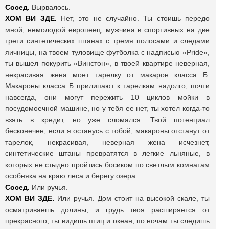
Сосед.
Вырвалось.
ХОМ ВИ ЗДЕ.
Нет, это не случайно. Ты стоишь передо
мной, немолодой европеец, мужчина в спортивных на две
трети синтетических штанах с тремя полосами и следами
яичницы, на твоем туловище футболка с надписью «Pride»,
ты вышел покурить «Винстон», в твоей квартире неверная,
некрасивая жена моет тарелку от макарон класса Б.
Макароны класса Б прилипают к тарелкам надолго, почти
навсегда, они могут пережить 10 циклов мойки в
посудомоечной машине, но у тебя ее нет, ты хотел когда-то
взять в кредит, но уже сломался. Твой потенциал
бесконечен, если я останусь с тобой, макароны отстанут от
тарелок, некрасивая, неверная жена исчезнет,
синтетические штаны превратятся в легкие льняные, в
которых не стыдно пройтись босиком по светлым комнатам
особняка на краю леса и берегу озера…
Сосед.
Или ручья.
ХОМ ВИ ЗДЕ.
Или ручья. Дом стоит на высокой скале, ты
осматриваешь долины, и грудь твоя расширяется от
прекрасного, ты видишь птиц и океан, по ночам ты следишь