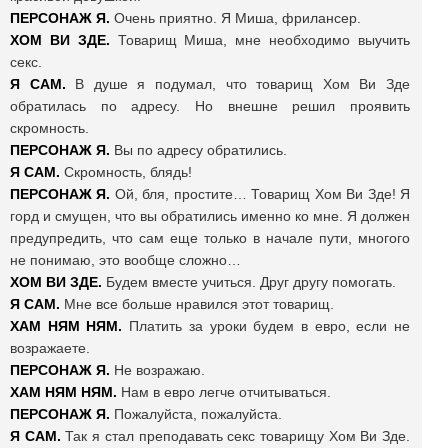
ПЕРСОНАЖ Я.
Очень приятно. Я Миша, фрилансер.
ХОМ ВИ ЗДЕ.
Товарищ Миша, мне необходимо выучить
секс.
Я САМ.
В душе я подумал, что товарищ Хом Ви Зде
обратилась по адресу. Но внешне решил проявить
скромность.
ПЕРСОНАЖ Я.
Вы по адресу обратились.
Я САМ.
Скромность, блядь!
ПЕРСОНАЖ Я.
Ой, бля, простите… Товарищ Хом Ви Зде! Я
горд и смущен, что вы обратились именно ко мне. Я должен
предупредить, что сам еще только в начале пути, многого
не понимаю, это вообще сложно…
ХОМ ВИ ЗДЕ.
Будем вместе учиться. Друг другу помогать.
Я САМ.
Мне все больше нравился этот товарищ.
ХАМ НЯМ НЯМ.
Платить за уроки будем в евро, если не
возражаете.
ПЕРСОНАЖ Я.
Не возражаю.
ХАМ НЯМ НЯМ.
Нам в евро легче отчитываться.
ПЕРСОНАЖ Я.
Пожалуйста, пожалуйста.
Я САМ.
Так я стал преподавать секс товарищу Хом Ви Зде.