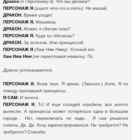
Дракон
(к Персонажу я).
Что мы делаем?
ПЕРСОНАЖ Я
(ищет что-то в сети).
Не мешай.
ДРАКОН.
Время уходит.
ПЕРСОНАЖ Я.
Мешаешь.
ДРАКОН.
Может, я сбегаю пока?
ПЕРСОНАЖ Я.
Куда ты сбегаешь?
ДРАКОН.
За золотом. Или принцессой.
ПЕРСОНАЖ Я
(Хам Ням Няму).
Успокой его.
Хам Ням Ням
(не переставая жевать).
Пс.
Дракон успокаивается.
ПЕРСОНАЖ Я.
Всем тихо. Я звоню.
(Звонит.)
Алле. Я по
поводу пропавшей принцессы…
Я САМ.
И золота.
ПЕРСОНАЖ Я.
Тс! И еще соседей ограбили, все золото
вынесли. А принцесса может потеряться одна в большом
городе… Нет, переключать не надо… Я сам решился
помочь. Да. Да. Хочу зарегистрироваться. Не требуется? Не
требуется? Спасибо.