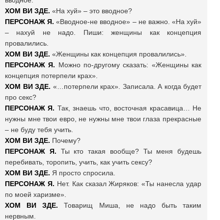
вводное.
ХОМ ВИ ЗДЕ.
«На хуй» – это вводное?
ПЕРСОНАЖ Я.
«Вводное-не вводное» – не важно. «На хуй»
– нахуй не надо. Пиши: женщины как концепция
провалились.
ХОМ ВИ ЗДЕ.
«Женщины как концепция провалились».
ПЕРСОНАЖ Я.
Можно по-другому сказать: «Женщины как
концепция потерпели крах».
ХОМ ВИ ЗДЕ.
«…потерпели крах». Записала. А когда будет
про секс?
ПЕРСОНАЖ Я.
Так, знаешь что, восточная красавица… Не
нужны мне твои евро, не нужны мне твои глаза прекрасные
– не буду тебя учить.
ХОМ ВИ ЗДЕ.
Почему?
ПЕРСОНАЖ Я.
Ты кто такая вообще? Ты меня будешь
перебивать, торопить, учить, как учить сексу?
ХОМ ВИ ЗДЕ.
Я просто спросила.
ПЕРСОНАЖ Я.
Нет. Как сказал Жиряков: «Ты нанесла удар
по моей харизме».
ХОМ ВИ ЗДЕ.
Товарищ Миша, не надо быть таким
нервным.