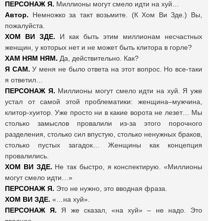
ПЕРСОНАЖ Я.
Миллионы могут смело идти на хуй…
Автор.
Немножко за такт возьмите. (К Хом Ви Зде.) Вы,
пожалуйста.
ХОМ ВИ ЗДЕ.
И как быть этим миллионам несчастных
женщин, у которых нет и не может быть клитора в горле?
ХАМ НЯМ НЯМ.
Да, действительно. Как?
Я САМ.
У меня не было ответа на этот вопрос. Но все-таки
я ответил…
ПЕРСОНАЖ Я.
Миллионы могут смело идти на хуй. Я уже
устал от самой этой проблематики: женщина–мужчина,
клитор-хуитор. Уже просто ни в какие ворота не лезет… Мы
столько замыслов провалили из-за этого порочного
разделения, столько сил впустую, столько ненужных браков,
столько пустых загадок… Женщины как концепция
провалились.
ХОМ ВИ ЗДЕ.
Не так быстро, я конспектирую. «Миллионы
могут смело идти…»
ПЕРСОНАЖ Я.
Это не нужно, это вводная фраза.
ХОМ ВИ ЗДЕ.
«…на хуй».
ПЕРСОНАЖ Я.
Я же сказал, «на хуй» – не надо. Это