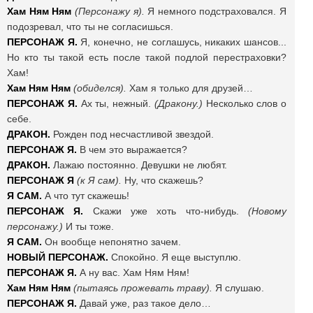
Хам Ням Ням
(Персонажу я).
Я немного подстраховался. Я
подозревал, что ты не согласишься.
ПЕРСОНАЖ Я.
Я, конечно, не соглашусь, никаких шансов...
Но кто ты такой есть после такой подлой перестраховки?
Хам!
Хам Ням Ням
(обиделся).
Хам я только для друзей…
ПЕРСОНАЖ Я.
Ах ты, нежный.
(Дракону.)
Несколько слов о
себе.
ДРАКОН.
Рожден под несчастливой звездой.
ПЕРСОНАЖ Я.
В чем это выражается?
ДРАКОН.
Лажаю постоянно. Девушки не любят.
ПЕРСОНАЖ Я
(к Я сам).
Ну, что скажешь?
Я САМ.
А что тут скажешь!
ПЕРСОНАЖ Я.
Скажи уже хоть что-нибудь.
(Новому
персонажу.)
И ты тоже.
Я САМ.
Он вообще непонятно зачем.
НОВЫЙ ПЕРСОНАЖ.
Спокойно. Я еще выступлю.
ПЕРСОНАЖ Я.
А ну вас. Хам Ням Ням!
Хам Ням Ням
(пытаясь прожевать траву).
Я слушаю.
ПЕРСОНАЖ Я.
Давай уже, раз такое дело…