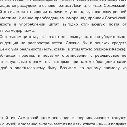
ращается рассудок»: в основе поэтики Лесина, считает Сокольский,
й отличается от иронии наличием у поэта чувства «внутренней
овместима. Именно преобладанием юмора над иронией Сокольский
нкость в употреблении цитат, выгодно отличающую поэта от
и постмодернизма.
Сокольским цитаты доказывают его тезис достаточно убедительно,
енденция не распространяется. Словно бы в поисках средств
й с ума реальности (есть, кстати, в этом что-то близкое к Кафке),
 обнажает приемы, и первыми столкновения с реальностью не
ртекстуальные фрагменты, которые при таком обращении сами
одобно опостылевшему быту. Возьмем по одному примеру из
атой из Ахматовой заимствование и переиначивание кажутся
с музой мгновенно выталкивает из памяти ответа «я» – и получая