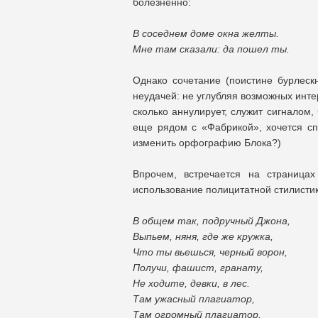
болезненно:
В соседнем доме окна желты.
Мне там сказали: да пошел ты.
Однако сочетание (поистине бурлескн
неудачей: не углубляя возможных интер
сколько аннулирует, служит сигналом,
еще рядом с «Фабрикой», хочется сп
изменить орфографию Блока?)
Впрочем, встречается на страница
использование полицитатной стилистик
В общем так, подручный Джона,
Выпьем, няня, где же кружка,
Что ты вьешься, черный ворон,
Получи, фашист, гранату,
Не ходите, девки, в лес.
Там ужасный плагиатор,
Там огромный плагиатор,