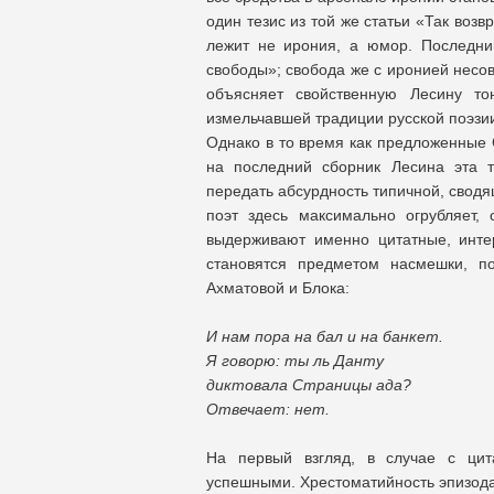
один тезис из той же статьи «Так возв
лежит не ирония, а юмор. Последни
свободы»; свобода же с иронией нес
объясняет свойственную Лесину то
измельчавшей традиции русской поэзи
Однако в то время как предложенные 
на последний сборник Лесина эта т
передать абсурдность типичной, сводяше
поэт здесь максимально огрубляет,
выдерживают именно цитатные, инте
становятся предметом насмешки, п
Ахматовой и Блока:
И нам пора на бал и на банкет.
Я говорю: ты ль Данту
диктовала Страницы ада?
Отвечает: нет.
На первый взгляд, в случае с цит
успешными. Хрестоматийность эпизода 