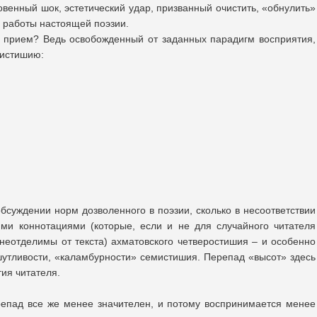
новенный шок, эстетический удар, призванный очистить, «обнулить»
м работы настоящей поэзии.
т прием? Ведь освобожденный от заданных парадигм восприятия,
мистишию:
обсуждении норм дозволенного в поэзии, сколько в несоответствии
ми коннотациями (которые, если и не для случайного читателя
неотделимы от текста) ахматовского четверостишия – и особенно
утливости, «каламбурности» семистишия. Перепад «высот» здесь
ия читателя.
ерепад все же менее значителен, и потому воспринимается менее