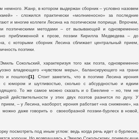
ем немного. Жанр, в котором выдержан сборник – условно назовем
эзией» - сложился практически «молниеносно» за последние
отают и многие коллеги Лесина на поэтическом поприще. Впрочем,
ми поэтическими методами – от вызывающей и одновременно
ьно приближенной к прозе, поэзии Кирилла Медведева – до
на, с которыми сборник Лесина сближает центральный прием,
ичность поэтики.
миль Сокольский, характеризуя того как поэта, одновременно
туозно владеющего «чувством меры», балансирующего на грани
ого и пошлого
[1]
. Стоит заметить, что в поэтике Лесина ирония
ко с юмором и шутливостью, сколько с абсурдностью и едким
одящего. То же самое можно сказать и о Емелине – но, тем не
ной действительности у этих двух поэтов разнится по духу. У
прием, – у Лесина, наоборот, ирония работает «на снижение», на
 можно даже говорить о своеобразной поэзии-бурлеск в новой,
борку посмотреть под иным углом: ведь когда речь идет о бурлеске,
овятся хороши. Но возвращаясь к Эмилю Сокольскому, приведу еще