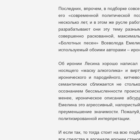
Последних, впрочем, в подборке совс
его «современной политической по
несколько лет, и в этом же русле раб
разрабатывают они эту тему разны
совершенно раскованной, максимал
«Болотных песен» Всеволода Емели
используемый обоими авторами – ирон
Об иронии Лесина хорошо написал Э
носящего «маску алкоголика» и вир
иронического и пародийного, китчев
семантически сближается не столь
осознанием бессмысленности происх
менее, ироническое описание абсурд
Емелина это агрессивный, напористый 
преуменьшение значимости. Пожалуй,
политизированной интерпретации.
И если так, то тогда стоит на всю под
все средства в арсенале иронии стан