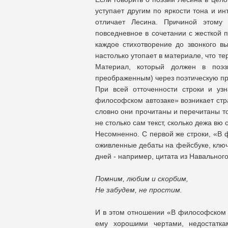
уступает другим по яркости тона и и
отличает Лесина. Причиной этому
повседневное в сочетании с жесткой 
каждое стихотворение до звонкого в
настолько утопает в материале, что т
Материал, который должен в поэз
преображенным) через поэтическую при
При всей отточенности строки и уз
философском автозаке» возникает стра
словно они прочитаны и перечитаны то
не столько сам текст, сколько дежа вю
Несомненно. С первой же строки, «В 
оживленные дебаты на фейсбуке, ключ
дней - например, цитата из Навального
Помним, любим и скорбим,
Не забудем, не простим.
И в этом отношении «В философском а
ему хорошими чертами, недостатка