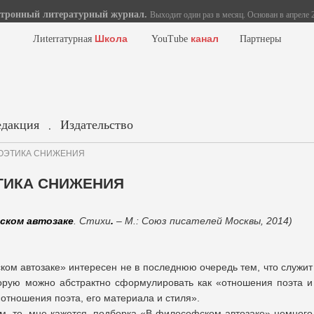
тронный литературный журнал.
Выходит один раз в месяц. Основан в апреле 2
Школа
канал
Лиterraтурная
YouTube
Партнеры
едакция
Издательство
.
 ПОЭТИКА СНИЖЕНИЯ
ЭТИКА СНИЖЕНИЯ
ском автозаке
. Стихи
.
– М.: Союз писателей Москвы, 2014)
ом автозаке» интересен не в последнюю очередь тем, что служит
орую можно абстрактно сформулировать как «отношения поэта и
«отношения поэта, его материала и стиля».
ом, то, мне кажется, подборка «В философском автозаке» немного