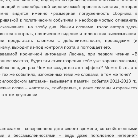
нтонаций и своеобразной «иронической пронзительности», которая
 мне видится именно чрезмерная погруженность сборника в
привязкой к политическим событиям и необходимостью отчеканить
ысказывания на злобу дня. Иными словами, голос автора здесь
еряются контроль, поэтическое видение и телеология высказывания.
ии представать слепком с действительности, прошедшим (и
зму, выходит из-под контроля поэта и поглощает его.
наваемой ироничной интонации Лесина, при первом чтении «В
нное чувство, будет эти стихотворения тебе уже хорошо знакомы,
бою не один раз. Чем же создается этот эффект? Может быть, это
 о тех же событиях, изложенных теми же словами, в том же тоне?
философском автозаке» вызывает в памяти события 2011-2013 гг.,
евые слова – «автозак», «либералы», и даже слоганы и фразы тех
 в этом двустишии:
втозаке» - совершенное дитя своего времени, со свойственными
ми и бессмысленностями – ведь даже поголовное интернет-