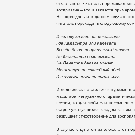
отказ, «нет», читатель переживает мг
восприятие – что и является примеро
Но оправдан ли в данном случае это
читатель переходит к следующему се
И голову кладет на покрывало,
Где Камасутра или Калевала
Всегда дают неправильный ответ.
Не Клеопатра ноги омывала.
Не Пенелопа делала минет.
Меня зовут на свадебный обед.
И я пошел, поел, не полегчало.
И дело здесь не столько в пуризме и 
масштаба нагруженного драматически
поэзии, то для любителя несомненно 
остро чувствующейся следом за ним ш
разрушает стихотворение для восприят
В случае с цитатой из Блока, этот п