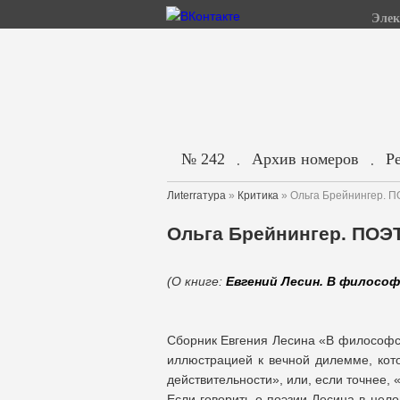
Элек
№ 242
Архив номеров
Р
.
.
Лиterraтура
»
Критика
» Ольга Брейнингер.
Ольга Брейнингер. ПО
(О книге:
Евгений Лесин. В философ
Cборник Евгения Лесина «В философск
иллюстрацией к вечной дилемме, кот
действительности», или, если точнее, 
Если говорить о поэзии Лесина в цел