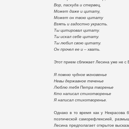
Вор, паскуда и стервец,
Может даже и цитату,
Может он твою цитату
Взять и гадостно украсть.
Ты цитировал цитату.
Ты искал себе цитату.
Ты любил свою цитату.
Он прочел ее и – хвать.
Этот прием сближает Лесина уже не с 
Я помню чудное мгновенье
Невы державное теченье
Люблю тебя Петра творенье
Кто написал стихотворенье
Я написал стихотворенье.
Однако в то время как у Некрасова б
поэтической саморефлексией, размыш
Лесина предполагает открытое высказы