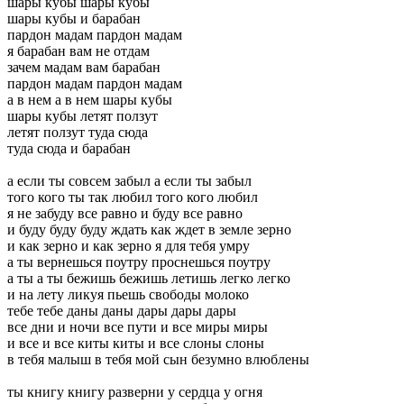
шары кубы шары кубы
шары кубы и барабан
пардон мадам пардон мадам
я барабан вам не отдам
зачем мадам вам барабан
пардон мадам пардон мадам
а в нем а в нем шары кубы
шары кубы летят ползут
летят ползут туда сюда
туда сюда и барабан
а если ты совсем забыл а если ты забыл
того кого ты так любил того кого любил
я не забуду все равно и буду все равно
и буду буду буду ждать как ждет в земле зерно
и как зерно и как зерно я для тебя умру
а ты вернешься поутру проснешься поутру
а ты а ты бежишь бежишь летишь легко легко
и на лету ликуя пьешь свободы молоко
тебе тебе даны даны дары дары дары
все дни и ночи все пути и все миры миры
и все и все киты киты и все слоны слоны
в тебя малыш в тебя мой сын безумно влюблены
ты книгу книгу разверни у сердца у огня