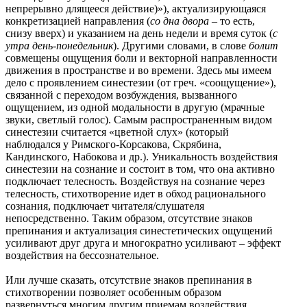
непрерывно длящееся действие)»), актуализирующаяся
конкретизацией направления (
со дна двора
– то есть,
снизу вверх) и указанием на день недели и время суток (
с
утра день-понедельник
). Другими словами, в слове
болит
совмещены ощущения боли и векторной направленности
движения в пространстве и во времени. Здесь мы имеем
дело с проявлением синестезии (от греч. «соощущение»),
связанной с переходом возбуждения, вызванного
ощущением, из одной модальности в другую (мрачные
звуки, светлый голос). Самым распространенным видом
синестезии считается «цветной слух» (который
наблюдался у Римского-Корсакова, Скрябина,
Кандинского, Набокова и др.). Уникальность воздействия
синестезии на сознание и состоит в том, что она активно
подключает телесность. Воздействуя на сознание через
телесность, стихотворение идет в обход рационального
сознания, подключает читателя/слушателя
непосредственно. Таким образом, отсутствие знаков
препинания и актуализация синестетических ощущений
усиливают друг друга и многократно усиливают – эффект
воздействия на бессознательное.
Или лучше сказать, отсутствие знаков препинания в
стихотворении позволяет особенным образом
развернуться многим другим приемам воздействия,