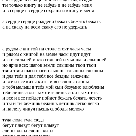
ты только книгу не забудь и не забудь меня
и в сердце в сердце сохрани и книгу и меня
а сердце сердце рождено бежать бежать бежать
а на скаку на всем скаку его не удержать
а рядом с книгой на столе стоят часы часы
и рядом с книгой на земле часы идут идут
и кто сильней и кто сильней и чьи шаги слышней
но ярче всех шагов земли слышны твои твои
твои твои шаги шаги слышны слышны слышны
и для тебя и для тебя все бездны зажжены
и все и все киты киты и все слоны слоны
в тебя малыш в тебя мой сын безумно влюблены
тебе лишь стоит захотеть лишь стоит захотеть
и все и все пойдет пойдет бежать бежать лететь
и ты и ты бежишь бежишь летишь легко легко
и на лету ликуя пьешь свободы молоко
туда сюда туда сюда
бегут плывут бегут плывут
слоны киты слоны киты