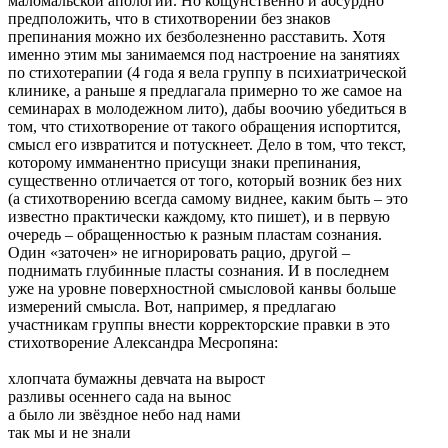
маломальской апологии. Но кощунственно и абсурдно
предположить, что в стихотворении без знаков
препинания можно их безболезненно расставить. Хотя
именно этим мы занимаемся под настроение на занятиях
по стихотерапии (4 года я вела группу в психиатрической
клинике, а раньше я предлагала примерно то же самое на
семинарах в молодежном лито), дабы воочию убедиться в
том, что стихотворение от такого обращения испортится,
смысл его извратится и потускнеет. Дело в том, что текст,
которому имманентно присущи знаки препинания,
существенно отличается от того, который возник без них
(а стихотворению всегда самому виднее, каким быть – это
известно практически каждому, кто пишет), и в первую
очередь – обращенностью к разным пластам сознания.
Один «заточен» не игнорировать рацио, другой –
поднимать глубинные пласты сознания. И в последнем
уже на уровне поверхностной смысловой канвы больше
измерений смысла. Вот, например, я предлагаю
участникам группы внести корректорские правки в это
стихотворение Александра Месропяна:
хлопчата бумажны девчата на вырост
разливы осеннего сада на вынос
а было ли звёздное небо над нами
так мы и не знали