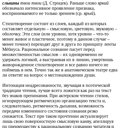
слышны
твои твои
(Д. Строцев). Раньше слово
яркий
обозначало интенсивное проявление признака,
воспринимаемого не только зрением (ср.
ярый
).
Стихотворение состоит из слоев, каждый из которых
составляет отдельную – смысловую, цветовую, звуковую –
оболочку. Эти слои (или уровни, хотя уровни – что-то
менее живое и пластичное, поэтому в данном случае –
менее точное) переходят друг в друга по принципу ленты
Мёбиуса. Рациональное сознание пасует перед
множественностью смыслов – их одновременно не
удержать логикой, а выстраивая их в линию, умертвишь
живорожденное стихотворение и все равно ничего не
поймешь в нем. Точно так же в анатомическом театре едва
ли ответят на вопрос о местонахождении души.
Интонация неадресованности, звучащая в поэтической
традиции чтения, лучше всего ложится как раз на текст
без знаков препинания. При актерском чтении стихов,
игнорирующем ритмическую организацию текста и,
следовательно, ритмичность дыхания, возможность
передачи измененного состояния сознания резко
снижается. Текст при таком прочтении актуализирует
лишь свою поверхностную смысловую канву, апеллируя
по преимуществу к рациональному сознанию читателя и