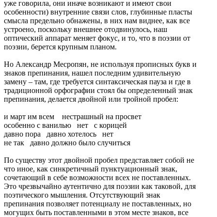
уже говорила, они иначе возникают и имеют свои
особенности) внутренние связи слов, глубинные пласты
смысла предельно обнажены, в них нам виднее, как все
устроено, поскольку внешнее отодвинулось, наш
оптический аппарат меняет фокус, и то, что в поэзии от
поэзии, берется крупным планом.
Но Александр Месропян, не используя прописных букв и
знаков препинания, нашел последним удивительную
замену – там, где требуется синтаксическая пауза и где в
традиционной орфографии стоял бы определенный знак
препинания, делается двойной или тройной пробел:
и март им всем нестрашный на просвет
особенно с ванилью нет с корицей
давно пора давно хотелось нет
не так давно должно было случиться
По существу этот двойной пробел представляет собой не
что иное, как синкретичный пунктуационный знак,
сочетающий в себе возможности всех не поставленных.
Это чрезвычайно аутентично для поэзии как таковой, для
поэтического мышления. Отсутствующий знак
препинания позволяет потенциалу не поставленных, но
могущих быть поставленными в этом месте знаков, все