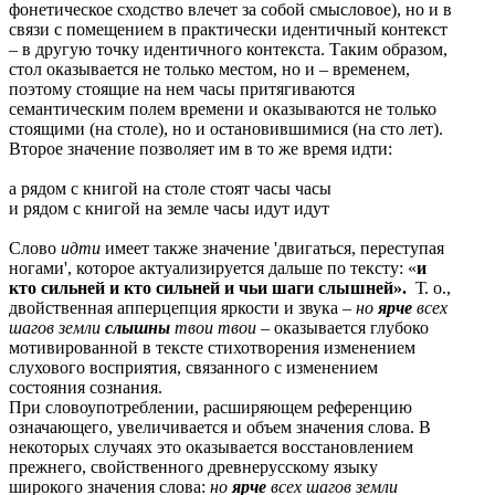
фонетическое сходство влечет за собой смысловое), но и в
связи с помещением в практически идентичный контекст
– в другую точку идентичного контекста. Таким образом,
стол оказывается не только местом, но и – временем,
поэтому стоящие на нем часы притягиваются
семантическим полем времени и оказываются не только
стоящими (на столе), но и остановившимися (на сто лет).
Второе значение позволяет им в то же время идти:
а рядом с книгой на столе стоят часы часы
и рядом с книгой на земле часы идут идут
Слово
идти
имеет также значение 'двигаться, переступая
ногами', которое актуализируется дальше по тексту: «
и
кто сильней и кто сильней и чьи шаги слышней».
Т. о.,
двойственная апперцепция яркости и звука –
но
ярче
всех
шагов земли
слышны
твои твои
– оказывается глубоко
мотивированной в тексте стихотворения изменением
слухового восприятия, связанного с изменением
состояния сознания.
При словоупотреблении, расширяющем референцию
означающего, увеличивается и объем значения слова. В
некоторых случаях это оказывается восстановлением
прежнего, свойственного древнерусскому языку
широкого значения слова:
но
ярче
всех шагов земли