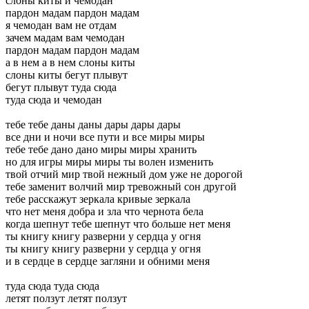
слоны киты и чемодан
пардон мадам пардон мадам
я чемодан вам не отдам
зачем мадам вам чемодан
пардон мадам пардон мадам
а в нем а в нем слоны киты
слоны киты бегут плывут
бегут плывут туда сюда
туда сюда и чемодан
тебе тебе даны даны дары дары дары
все дни и ночи все пути и все миры миры
тебе тебе дано дано миры миры хранить
но для игры миры миры ты волен изменить
твой отчий мир твой нежный дом уже не дорогой
тебе заменит волчий мир тревожный сон другой
тебе расскажут зеркала кривые зеркала
что нет меня добра и зла что чернота бела
когда шепнут тебе шепнут что больше нет меня
ты книгу книгу разверни у сердца у огня
ты книгу книгу разверни у сердца у огня
и в сердце в сердце загляни и обними меня
туда сюда туда сюда
летят ползут летят ползут