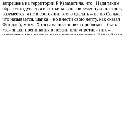
запрещена на территории РФ) заметила, что «Надя таким
образом отдувается в статье за всю современную поэзию»,
разумеется, я не в состоянии этого сделать – не по Сеньке,
что называется, шапка – но внести свою лепту, как сказал
Финдлей, могу. Хотя сама постановка проблемы – быть
«за» знаки препинания в поэзии или «против» них –
непонятна мне прежде всего психологически. Вот и Дарья
Суховей в том же FaceBook* (деятельность Meta Platforms
Inc. (Facebook, Instagram) запрещена на территории РФ)
назвала знаки препинания просто дисциплиной,
издательской практикой 19 века и советского времени.
Как-то сложно смоделировать этот накал чувств по
отношению к тому, что естественнее и продуктивнее
всего рассматривать как прием, который достигает (или
не достигает – куда деваться?) поставленных (или не
поставленных – что делать?) целей в зависимости от ряда
факторов, самыми основными среди которых мне
представляются два – талант поэта и талант читателя. Но
останавливаться на них довольно нелепо, поскольку они
настолько же сложнодоказуемы, насколько самоочевидны.
А лучше я задержусь на том, с чем может быть связано
отсутствие пунктуационных знаков в стихотворении и
чему это отсутствие может служить и способствовать.