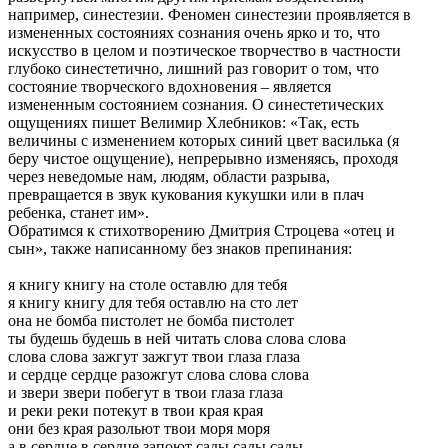
например, синестезии. Феномен синестезии проявляется в
измененных состояниях сознания очень ярко и то, что
искусство в целом и поэтическое творчество в частности
глубоко синестетично, лишний раз говорит о том, что
состояние творческого вдохновения – является
измененным состоянием сознания. О синестетических
ощущениях пишет Велимир Хлебников: «Так, есть
величины с изменением которых синий цвет василька (я
беру чистое ощущение), непрерывно изменяясь, проходя
через неведомые нам, людям, области разрыва,
превращается в звук кукования кукушки или в плач
ребенка, станет им».
Обратимся к стихотворению Дмитрия Строцева «отец и
сын», также написанному без знаков препинания:
я книгу книгу на столе оставлю для тебя
я книгу книгу для тебя оставлю на сто лет
она не бомба пистолет не бомба пистолет
ты будешь будешь в ней читать слова слова слова
слова слова зажгут зажгут твои глаза глаза
и сердце сердце разожгут слова слова слова
и звери звери побегут в твои глаза глаза
и реки реки потекут в твои края края
они без края разольют твои моря моря
а в сердце в сердце запоют сады сады сады