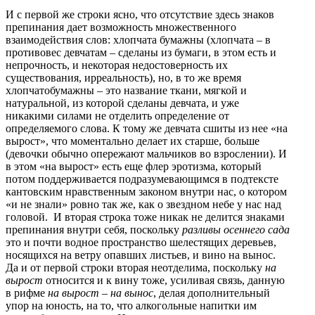
И с первой же строки ясно, что отсутствие здесь знаков
препинания дает возможность множественного
взаимодействия слов: хлопчата бумажны (хлопчата – в
противовес девчатам – сделаны из бумаги, в этом есть и
непрочность, и некоторая недостоверность их
существования, ирреальность), но, в то же время
хлопчатобумажны – это название ткани, мягкой и
натуральной, из которой сделаны девчата, и уже
никакими силами не отделить определение от
определяемого слова. К тому же девчата сшиты из нее «на
вырост», что моментально делает их старше, больше
(девочки обычно опережают мальчиков во взрослении). И
в этом «на вырост» есть еще флер эротизма, который
потом поддерживается подразумевающимся в подтексте
кантовским нравственным законом внутри нас, о котором
«и не знали» ровно так же, как о звездном небе у нас над
головой. И вторая строка тоже никак не делится знаками
препинания внутри себя, поскольку
разливы осеннего сада
это и почти водное пространство шелестящих деревьев,
носящихся на ветру опавших листьев, и вино на вынос.
Да и от первой строки вторая неотделима, поскольку
на
вырост
относится и к вину тоже, усиливая связь, данную
в рифме
на вырост
–
на вынос
, делая дополнительный
упор на юность, на то, что алкогольные напитки им