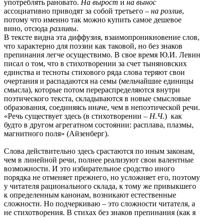
употреблять рановато.
На вырост
и
на вынос
ассоциативно приводят за собой третьего –
на розлив
,
потому что именно так можно купить самое дешевое
вино, отсюда
разливы
.
В тексте видна эта диффузия, взаимопроникновение слов,
что характерно для поэзии как таковой, но без знаков
препинания легче осуществимо. В свое время Ю.И. Левин
писал о том, что в стихотворении за счет тыняновских
единства и тесноты стихового ряда слова теряют свои
очертания и распадаются на семы (мельчайшие единицы
смысла), которые потом перераспределяются внутри
поэтического текста, складываются в новые смысловые
образования, соединяясь иначе, чем в непоэтической речи.
«Речь существует здесь (в стихотворении –
Н.Ч.
) как
будто в другом агрегатном состоянии: расплава, плазмы,
магнитного поля» (Айзенберг).
Слова действительно здесь срастаются по иным законам,
чем в линейной речи, полнее реализуют свои валентные
возможности. И это избирательное сродство иного
порядка не отменяет прежнего, но усложняет его, поэтому
у читателя рационального склада, к тому же привыкшего
к определенным канонам, возникают естественные
сложности. Но подчеркиваю – это сложности читателя, а
не стихотворения. В стихах без знаков препинания (как я