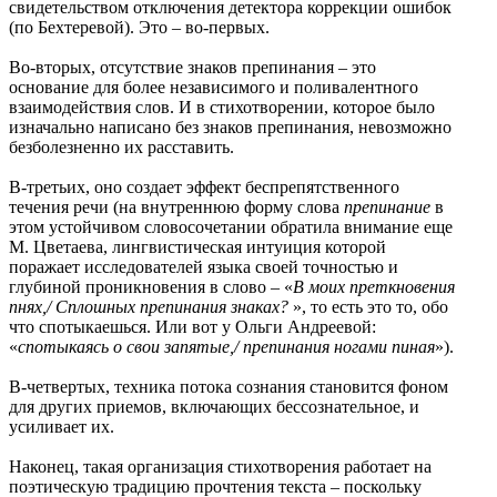
свидетельством отключения детектора коррекции ошибок
(по Бехтеревой). Это – во-первых.
Во-вторых, отсутствие знаков препинания – это
основание для более независимого и поливалентного
взаимодействия слов. И в стихотворении, которое было
изначально написано без знаков препинания, невозможно
безболезненно их расставить.
В-третьих, оно создает эффект беспрепятственного
течения речи (на внутреннюю форму слова
препинание
в
этом устойчивом словосочетании обратила внимание еще
М. Цветаева, лингвистическая интуиция которой
поражает исследователей языка своей точностью и
глубиной проникновения в слово – «
В моих преткновения
пнях,/ Сплошных препинания знаках?
», то есть это то, обо
что спотыкаешься. Или вот у Ольги Андреевой:
«
спотыкаясь о свои запятые,/ препинания ногами пиная
»).
В-четвертых, техника потока сознания становится фоном
для других приемов, включающих бессознательное, и
усиливает их.
Наконец, такая организация стихотворения работает на
поэтическую традицию прочтения текста – поскольку