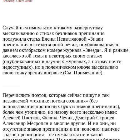
Редактор: Ольга Девш
Случайным импульсом к такому развернутому
высказыванию о стихах без знаков препинания
послужила статья Елены Невзглядовой «Знаки
препинания в стихотворной речи», опубликованная в
давнем октябрьском номере журнала «Звезда». Я и раньше
касалась этой темы в некоторых своих статьях
(опубликованных в научных журналах, а потому почти
недоступных), но в полемическом ключе высказываю
свою точку зрения впервые (См. Примечание).
_______
Перечислить поэтов, которые сейчас пишут в так
называемой «технике потока сознания» (без
использования прописных букв и знаков препинания),
более чем утопично, но назову всего несколько имен:
Алексей Цветков, Феликс Чечик, Дмитрий Строцев,
Александр Месропян и многие другие. И ни они, ни
отсутствие знаков препинания и ни, конечно, наличие
знаков препинания – не нуждаются ни в какой