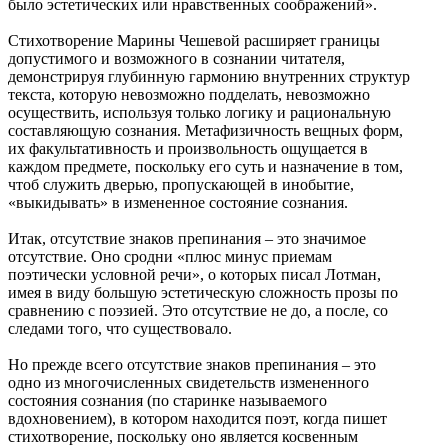
было эстетических или нравственных соображений».
Стихотворение Марины Чешевой расширяет границы
допустимого и возможного в сознании читателя,
демонстрируя глубинную гармонию внутренних структур
текста, которую невозможно подделать, невозможно
осуществить, используя только логику и рациональную
составляющую сознания. Метафизичность вещных форм,
их факультативность и произвольность ощущается в
каждом предмете, поскольку его суть и назначение в том,
чтоб служить дверью, пропускающей в инобытие,
«выкидывать» в измененное состояние сознания.
Итак, отсутствие знаков препинания – это значимое
отсутствие. Оно сродни «плюс минус приемам
поэтически условной речи», о которых писал Лотман,
имея в виду большую эстетическую сложность прозы по
сравнению с поэзией. Это отсутствие не до, а после, со
следами того, что существовало.
Но прежде всего отсутствие знаков препинания – это
одно из многочисленных свидетельств измененного
состояния сознания (по старинке называемого
вдохновением), в котором находится поэт, когда пишет
стихотворение, поскольку оно является косвенным