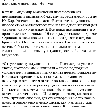
идеальным примером. Но – увы.
Кстати, Владимир Маяковский писал без знаков
препинания и заглавных букв, ему их расставляли другие.
Ю. Карабчиевский отмечает: «Взгляните на рукопись
любого стиха Маяковского: там нет ни одной запятой (мы
же знаем, он их ненавидел). Все знаки препинания в его
произведениях, начиная с 16-го года, расставлены Бриком.
Черновик всякой новой вещи он прежде всего отдавал
Брику: «На, Ося, расставь запятатки». Говорят, что строй
лесенкой был им придуман специально для замены
традиционной системы пунктуации, которой он так и не
выучился».
«Отсутствие пунктуации, – пишет Невзглядова уже в той
статье, с которой мы и начинали – самое подходящее
условие для путаницы типа «казнить нельзя помиловать».
Но стихотворение, как мы понимаем, по многим
параметрам отличается от текстов такого типа. И, прежде
всего, по цели, с которой осуществляется высказывание.
Считается, что коммуникативная функция в искусстве
вытеснена эстетической. И на первый взгляд так оно и
есть. Другими словами, для стихотворения не так важно
донести однозначно и четко факты, как, например, для
инструкции по эксплуатации дрели. В инструкции