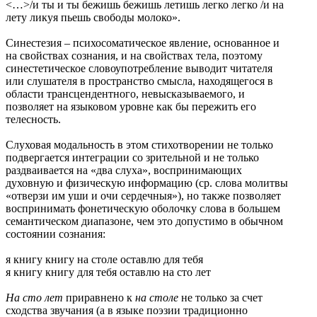
<…>/и ты и ты бежишь бежишь летишь легко легко /и на
лету ликуя пьешь свободы молоко».
Синестезия – психосоматическое явление, основанное и
на свойствах сознания, и на свойствах тела, поэтому
синестетическое словоупотребление выводит читателя
или слушателя в пространство смысла, находящегося в
области трансцендентного, невысказываемого, и
позволяет на языковом уровне как бы пережить его
телесность.
Слуховая модальность в этом стихотворении не только
подвергается интеграции со зрительной и не только
раздваивается на «два слуха», воспринимающих
духовную и физическую информацию (ср. слова молитвы
«отверзи им уши и очи сердечныя»), но также позволяет
воспринимать фонетическую оболочку слова в большем
семантическом диапазоне, чем это допустимо в обычном
состоянии сознания:
я книгу книгу на столе оставлю для тебя
я книгу книгу для тебя оставлю на сто лет
На сто лет
приравнено к
на столе
не только за счет
сходства звучания (а в языке поэзии традиционно