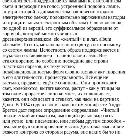
светоносность поддерживается лампами как источником
света и переходит на голос, устроенный подобно лампе,
внутри которой в динамическом равновесии «ходит»
электричество (между положительно заряженным катодом
и отрицательным электронным облаком). Слово «олово»,
по одной из версий, это суффиксальное образование от
корня ol-, который можно увидеть в
древневерхненемецком elo «желтый» и в лат. album
«белый». То есть, металл назван по цвету, соотносимому
со светом лампы. Целостность образа поддерживается и
звуковой составляющей – словно олово ламп. Все
стихотворение, но особенно последние две строки
пластикой образов, их текучестью,
незафиксированностью форм словно застают акт творения
в его длительности, процессуальности. Всё ещё не
застыло, предметы ещё не сочинены. Они пропускают
свет, колеблются, вытягиваются, растут «как у птицы на
том окне /прорастает лицо ко мне», их сплющивает,
кажется, они обвисают и стекают, как часы на картинах
Дали. В 1924 году в своем знаменитом манифесте Андре
Бретон даст первое определение сюрреализма: «Чистый
психический автоматизм, имеющий целью выразить –
или устно, или письменно, или любым другим способом –
реальное функционирование мысли. Диктовка мысли вне
всякого контроля со стороны разума, вне каких бы то ни