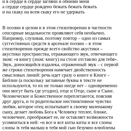
и в сердце в сердце загляни и обними меня
а сердце сердце рождено бежать бежать бежать
и на скаку на всем скаку его не удержать
В поэзии в целом и в этом стихотворении в частности
сенсорные модальности проявляют себя необычно.
Например, слуховая, поэтому повтор – одно из самых
суггестивных средств в арсенале поэзии – в этом
стихотворении прежде всего свойство акустики –
акустики пространства, отражающего звук, отвечающего
эхом: «я книгу (
эхом:
книгу) на столе отставлю для тебя».
Звук, доносящийся издалека, отраженный звук – с первой
же строки стихотворения намечает двойственность
смысловых линий: речь идет сразу о книге и Книге –
Библии (а поскольку заглавные буквы в тексте не
используются, то их не только нигде нет – одновременно
они могут быть где угодно), отце и Отце, сыне и Сыне.
Человеческое и Божественное переплетаются, поясняя
друг друга, и то родительское инстинктивное чувство
любви, которое отец испытывает к своему маленькому
сыну, делает любовь Бога к Человеку теплее, ближе,
человечнее, преображает ее, не оставляет возможности
усомниться в ней: «и все и все киты киты и все слоны
слоны /в тебя малыш в тебя мой сын безумно влюблены