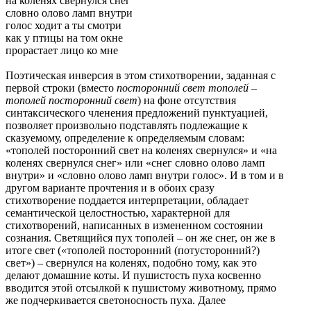
на коленях свернулся снег
словно олово ламп внутри
голос ходит а ты смотри
как у птицы на том окне
прорастает лицо ко мне
Поэтическая инверсия в этом стихотворении, заданная с
первой строки (вместо
посторонний свет тополей
–
тополей посторонний свет
) на фоне отсутствия
синтаксического членения предложений пунктуацией,
позволяет произвольно подставлять подлежащие к
сказуемому, определение к определяемым словам:
«тополей посторонний свет на коленях свернулся» и «на
коленях свернулся снег» или «снег словно олово ламп
внутри» и «словно олово ламп внутри голос». И в том и в
другом варианте прочтения и в обоих сразу
стихотворение поддается интерпретации, обладает
семантической целостностью, характерной для
стихотворений, написанных в измененном состоянии
сознания. Светящийся пух тополей – он же снег, он же в
итоге свет («тополей посторонний (потусторонний?)
свет») – свернулся на коленях, подобно тому, как это
делают домашние коты. И пушистость пуха косвенно
вводится этой отсылкой к пушистому животному, прямо
же подчеркивается светоносность пуха. Далее