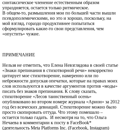
синтаксическое членение естественным образом
упраздняется, остается только ритмическое.
В общем-то, размышления мои по большей части вышли
псевдополемическими, но это и хорошо, поскольку, на
мой взгляд, гораздо продуктивнее попытаться
сформулировать какие-то свои представления, чем
«опустить» чужие.
ПРИМЕЧАНИЕ
Нельзя не отметить, что Елена Невзглядова в своей статье
«Знаки препинания в стихотворной речи» некорректно
цитирует мое стихотворение, намеренно или по
небрежности допуская опечатки, которые на правах моих
слов используются в качестве аргументов против «моды»
писать без знаков препинания. К слову сказать,
стихотворение «Лесов таинственный осень»
опубликовано во втором номере журнала «Арион» за 2012
год без всяческих девиаций. Стихотворение можно было
просто скопировать оттуда. Что этому помешало –
остается только гадать. И несмотря на то, что Ольга
Нечаева в комментарии к посту в FaceBook*
(деятельность Meta Platforms Inc. (Facebook, Instagram)