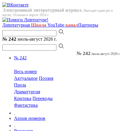
Электронный литературный журнал.
Выходит один раз в
месяц. Основан в апреле 2014 г.
Лиterraтурная
Школа
YouTube
канал
Партнеры
№ 242
июль-август 2026 г.
№ 242
июль-август 2026 г.
№ 242
Весь номер
Актуальное
Поэзия
Проза
Драматургия
Критика
Переводы
Фантастика
.
Архив номеров
.
Редакция