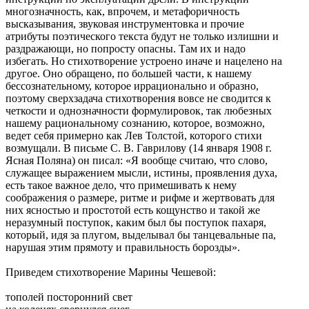
многозначность, как, впрочем, и метафоричность
высказывания, звуковая инструментовка и прочие
атрибуты поэтического текста будут не только излишни и
раздражающи, но попросту опасны. Там их и надо
избегать. Но стихотворение устроено иначе и нацелено на
другое. Оно обращено, по большей части, к нашему
бессознательному, которое иррационально и образно,
поэтому сверхзадача стихотворения вовсе не сводится к
четкости и однозначности формулировок, так любезных
нашему рациональному сознанию, которое, возможно,
ведет себя примерно как Лев Толстой, которого стихи
возмущали. В письме С. В. Гаврилову (14 января 1908 г.
Ясная Поляна) он писал: «Я вообще считаю, что слово,
служащее выражением мысли, истины, проявления духа,
есть такое важное дело, что примешивать к нему
соображения о размере, ритме и рифме и жертвовать для
них ясностью и простотой есть кощунство и такой же
неразумный поступок, каким был бы поступок пахаря,
который, идя за плугом, выделывал бы танцевальные па,
нарушая этим прямоту и правильность борозды».
Приведем стихотворение Марины Чешевой:
тополей посторонний свет