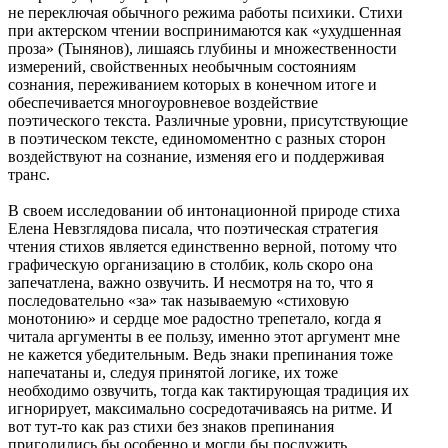
не переключая обычного режима работы психики. Стихи
при актерском чтении воспринимаются как «ухудшенная
проза» (Тынянов), лишаясь глубины и множественности
измерений, свойственных необычным состояниям
сознания, переживанием которых в конечном итоге и
обеспечивается многоуровневое воздействие
поэтического текста. Различные уровни, присутствующие
в поэтическом тексте, единомоментно с разных сторон
воздействуют на сознание, изменяя его и поддерживая
транс.
В своем исследовании об интонационной природе стиха
Елена Невзглядова писала, что поэтическая стратегия
чтения стихов является единственно верной, потому что
графическую организацию в столбик, коль скоро она
запечатлена, важно озвучить. И несмотря на то, что я
последовательно «за» так называемую «стиховую
монотонию» и сердце мое радостно трепетало, когда я
читала аргументы в ее пользу, именно этот аргумент мне
не кажется убедительным. Ведь знаки препинания тоже
напечатаны и, следуя принятой логике, их тоже
необходимо озвучить, тогда как тактирующая традиция их
игнорирует, максимально сосредотачиваясь на ритме. И
вот тут-то как раз стихи без знаков препинания
пригодились бы особенно и могли бы послужить