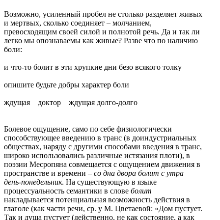
Возможно, усиленный пробел не столько разделяет живых
и мертвых, сколько соединяет – молчанием,
превосходящим своей силой и полнотой речь. Да и так ли
легко мы опознаваемы как живые? Разве что по наличию
боли:
и что-то болит в эти хрупкие дни безо всякого толку
опишите будьте добры характер боли
ждущая доктор ждущая долго-долго
Болевое ощущение, само по себе физиологически
способствующее введению в транс (в доиндустриальных
обществах, наряду с другими способами введения в транс,
широко использовались различные истязания плоти), в
поэзии Месропяна совмещается с ощущением движения в
пространстве и времени –
со дна двора болит с утра
день-понедельник
. На существующую в языке
процессуальность семантики в слове
болит
накладывается потенциальная возможность действия в
глаголе (как части речи, ср. у М. Цветаевой: «Дом пустует.
Так и душа пустует (действенно, не как состояние, а как