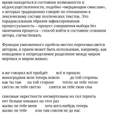
время находиться в состоянии возможности и
недоосуществленности, подобно «мерцающим смыслам»,
о которых традиционно говорят по отношению к
лексическому составу поэтических текстов. Это
парадоксальным образом зафиксированная
процессуальность – процесс совершения выбора без
окончания процесса – способ войти в состояние сознания
автора, соучаствовать.
Функция умноженного пробела местно переосмысляется
автором, и прием может быть использован, например, как
невидимое и непреодолимое разделение между миром
мертвых и миром живых:
я же говорил всё пройдёт всё и прошло
виноградник ясен теперь вовсю до той стороны
как ты там на той стороне тепло ли тебе тепло
светло ли тебе светло снятся ли тебе твои сны
сквозные окрестности несмертельны но сил терпеть
нет больше никаких на этот раз
жалко ли тебе меня хоть кого-нибудь теперь
жалко ли тебе или там совсем не до нас