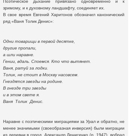
Поэтическое дыхание привязано одновременно и к
зримому, и к духовному ландшафту, соединяет их.
В свое время Евгений Харитонов обозначил канонический
ряд «Ваня Толик Денис»:
Одни товарищи в первой десятке,
другие пропали,
а шли наравне.
Гении, вдаль. Споемся. Кто что вытянет.
Ваня, ратуй за лодки.
Толик, не стоит в Москву насовсем.
Гнездятся звезды на родине.
В гнезде три звезды
и в этом свете я.
Ваня Толик Денис.
Наравне с поэтическими миграциями за Урал и обратно, не
менее значимыми (своеобразная инверсия) были миграции
из деревни в город. Александр Денисенко (р. 1947) вобрал