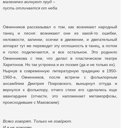
маленечко волнуют пруд –
пусть отличается от неба.
Овчинников рассказывал о том, как возникают народный
танец и песня: возникают они из какой-то ошибки,
неловкости, запинки, осечки в движении, и двигательный
аппарат тут же переводит эту оплошность в танец, а потом
и голос подключается, и все остальное. Это роднило
Овчинникова с тем, что делал в пластическом театре
Харитонов. Но так устроена и их поэзия (да и не только их).
Нырнув в современную литературную традицию в 1950-
1960-е, Овчинников, после встречи с фольклорным
ансамблем Дмитрия Покровского, вынырнул оттуда и
вернулся к фольклору, отчего стихи его сделались еще
авангарднее (отчасти, это напоминает метаморфозы,
происходившие с Маковским):
Всяко говорят. Только не говóрют.
И я не говоряю.