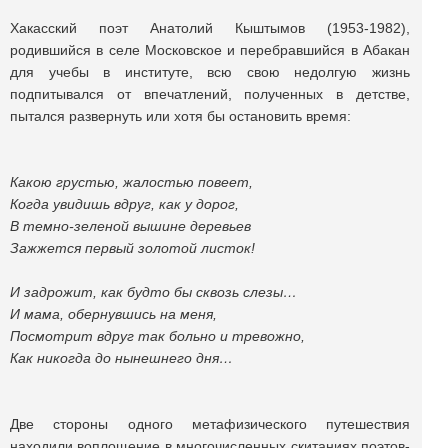
Хакасский поэт Анатолий Кыштымов (1953-1982),
родившийся в селе Московское и перебравшийся в Абакан
для учебы в институте, всю свою недолгую жизнь
подпитывался от впечатлений, полученных в детстве,
пытался развернуть или хотя бы остановить время:
Какою грустью, жалостью повеет,
Когда увидишь вдруг, как у дорог,
В темно-зеленой вышине деревьев
Зажжется первый золотой листок!
И задрожит, как будто бы сквозь слезы…
И мама, обернувшись на меня,
Посмотрит вдруг так больно и тревожно,
Как никогда до нынешнего дня…
Две стороны одного метафизического путешествия
находили воплощение в многочисленных скитаниях поэтов-