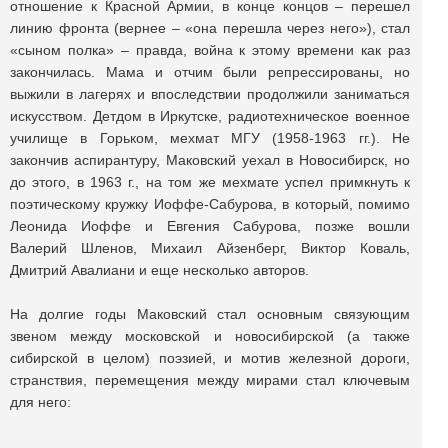
отношение к Красной Армии, в конце концов – перешел
линию фронта (вернее – «она перешла через него»), стал
«сыном полка» – правда, война к этому времени как раз
закончилась. Мама и отчим были репрессированы, но
выжили в лагерях и впоследствии продолжили заниматься
искусством. Детдом в Иркутске, радиотехническое военное
училище в Горьком, мехмат МГУ (1958-1963 гг.). Не
закончив аспирантуру, Маковский уехал в Новосибирск, но
до этого, в 1963 г., на том же мехмате успел примкнуть к
поэтическому кружку Иоффе-Сабурова, в который, помимо
Леонида Иоффе и Евгения Сабурова, позже вошли
Валерий Шленов, Михаил Айзенберг, Виктор Коваль,
Дмитрий Авалиани и еще несколько авторов.
На долгие годы Маковский стал основным связующим
звеном между московской и новосибирской (а также
сибирской в целом) поэзией, и мотив железной дороги,
странствия, перемещения между мирами стал ключевым
для него: