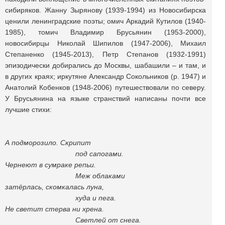
сибиряков. Жанну Зырянову (1939-1994) из Новосибирска
ценили ленинградские поэты; омич Аркадий Кутилов (1940-
1985), томич Владимир Брусьянин (1953-2000),
новосибирцы Николай Шипилов (1947-2006), Михаил
Степаненко (1945-2013), Петр Степанов (1932-1991)
эпизодически добирались до Москвы, шабашили – и там, и
в других краях; иркутяне Александр Сокольников (р. 1947) и
Анатолий Кобенков (1948-2006) путешествовали по северу.
У Брусьянина на языке странствий написаны почти все
лучшие стихи:
А подморозило. Скрипит
под сапогами.
Чернеют в сумраке репьи.
Меж облаками
затёрлась, скомкалась луна,
худа и пега.
Не светит стерва ни хрена.
Светлей от снега.