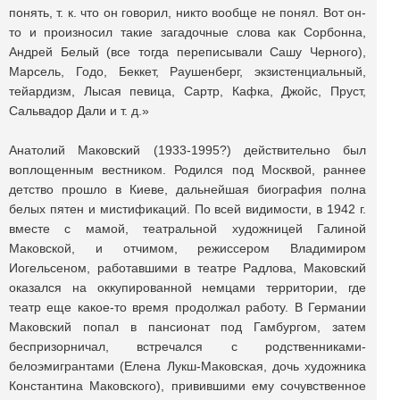
понять, т. к. что он говорил, никто вообще не понял. Вот он-
то и произносил такие загадочные слова как Сорбонна,
Андрей Белый (все тогда переписывали Сашу Черного),
Марсель, Годо, Беккет, Раушенберг, экзистенциальный,
тейардизм, Лысая певица, Сартр, Кафка, Джойс, Пруст,
Сальвадор Дали и т. д.»
Анатолий Маковский (1933-1995?) действительно был
воплощенным вестником. Родился под Москвой, раннее
детство прошло в Киеве, дальнейшая биография полна
белых пятен и мистификаций. По всей видимости, в 1942 г.
вместе с мамой, театральной художницей Галиной
Маковской, и отчимом, режиссером Владимиром
Иогельсеном, работавшими в театре Радлова, Маковский
оказался на оккупированной немцами территории, где
театр еще какое-то время продолжал работу. В Германии
Маковский попал в пансионат под Гамбургом, затем
беспризорничал, встречался с родственниками-
белоэмигрантами (Елена Лукш-Маковская, дочь художника
Константина Маковского), привившими ему сочувственное