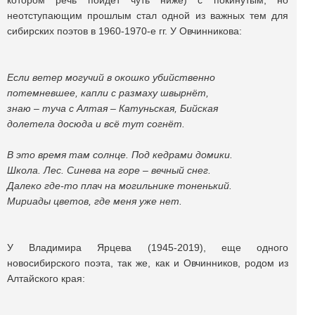
котором речь пойдет чуть ниже) с покинутым, но
неотступающим прошлым стал одной из важных тем для
сибирских поэтов в 1960-1970-е гг. У Овчинникова:
Если ветер могучий в окошко убийственно
потемневшее, капли с размаху швырнёт,
знаю – туча с Алтая – Катуньская, Бийская
долетела досюда и всё тут согнёт.
В это время там солнце. Под кедрами домики.
Школа. Лес. Синева на горе – вечный снег.
Далеко где-то плач на могильнике тоненький.
Мириады цветов, где меня уже нет.
У Владимира Ярцева (1945-2019), еще одного
новосибирского поэта, так же, как и Овчинников, родом из
Алтайского края: