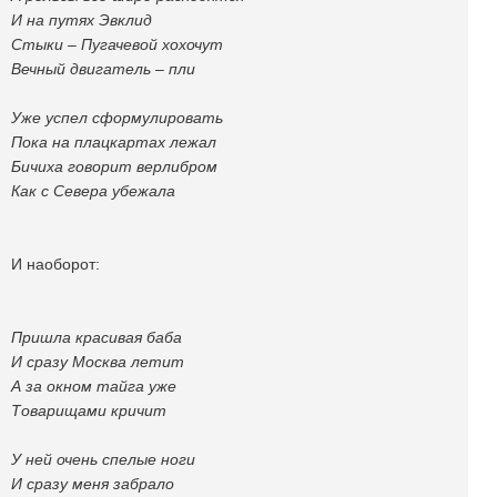
И на путях Эвклид
Стыки – Пугачевой хохочут
Вечный двигатель – пли
Уже успел сформулировать
Пока на плацкартах лежал
Бичиха говорит верлибром
Как с Севера убежала
И наоборот:
Пришла красивая баба
И сразу Москва летит
А за окном тайга уже
Товарищами кричит
У ней очень спелые ноги
И сразу меня забрало