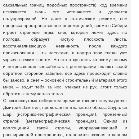
сакральных границ подобных пространств) ход времени
искажается, ткань его истончается и делается
полупрозрачной. Но даже в статическом режиме, вне
процесса пространственных перемещений, время в Сибири
играет странные игры: снег, который лежит здесь по
полгода, образует чистую плоскость листа,
восстанавливающую невинность после каждого
прикосновения – ты наследил, а наутро твои следы уже
укрыло свежим снегом. Но эта открытость ко всему новому
и потрясающая способность к регенерации являют своей
обратной стороной забытье, все здесь происходит словно
бы заново, а снег – основной строительный материал этого
мира – водит тебя за нос, утекает из рук, стоит только
обратить к нему каплю тепла.
О «вывихнутом» сибирском времени говорит и культуролог
Дмитрий Замятин, представляя в качестве образа Зауралья
шар (историко-географическая проекция), пронзенный
стрелой (метагеографическая проекция). Одним из
воплощений такой стрелы, упорядочивающей и
расширяющей пространство, становится важная в данном