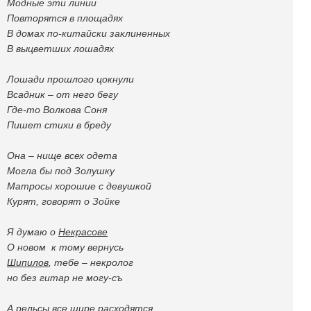
Модные эти линии
Повторятся в площадях
В домах по-китайски заклиненных
В выцветших лошадях
Лошади прошлого цокнули
Всадник – от него бегу
Где-то Волкова Соня
Пишет стихи в бреду
Она – нище всех одета
Могла бы под Золушку
Матросы хорошие с девушкой
Курят, говорят о Зойке
Я думаю о
Некрасове
О новом к тому вернусь
Шипилов
, тебе – некролог
но без гитар не могу-съ
А рельсы все шире расходятся