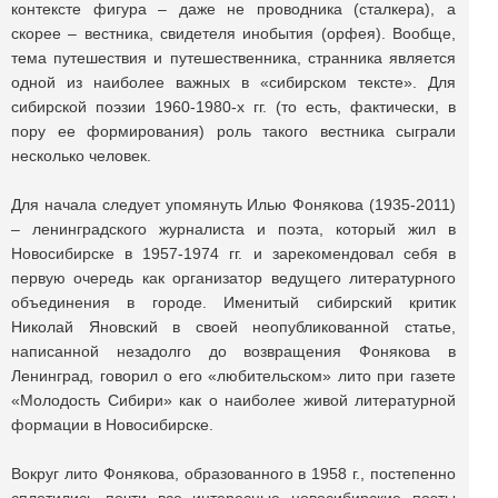
контексте фигура – даже не проводника (сталкера), а
скорее – вестника, свидетеля инобытия (орфея). Вообще,
тема путешествия и путешественника, странника является
одной из наиболее важных в «сибирском тексте». Для
сибирской поэзии 1960-1980-х гг. (то есть, фактически, в
пору ее формирования) роль такого вестника сыграли
несколько человек.
Для начала следует упомянуть Илью Фонякова (1935-2011)
– ленинградского журналиста и поэта, который жил в
Новосибирске в 1957-1974 гг. и зарекомендовал себя в
первую очередь как организатор ведущего литературного
объединения в городе. Именитый сибирский критик
Николай Яновский в своей неопубликованной статье,
написанной незадолго до возвращения Фонякова в
Ленинград, говорил о его «любительском» лито при газете
«Молодость Сибири» как о наиболее живой литературной
формации в Новосибирске.
Вокруг лито Фонякова, образованного в 1958 г., постепенно