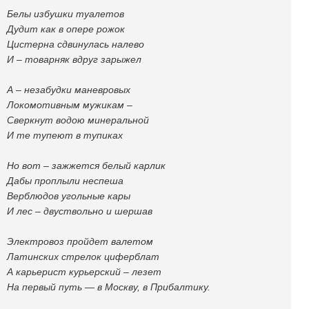
Белы избушки туалетов
Дудит как в опере рожок
Цистерна сдвинулась налево
И – товарняк вдруг зарыжел
А – незабудки маневровых
Локомотивным мужикам –
Сверкнут водою минеральной
И те тупеют в тупиках
Но вот – зажжется белый карлик
Дабы проплыли неспеша
Верблюдов угольные кары
И лес – двуствольно и шершав
Электровоз пройдет валетом
Латинских стрелок циферблат
А карьерист курьерский – лезет
На первый путь — в Москву, в Прибалтику.