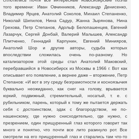
сплотились почти все интересные новосибирские поэты
того времени: Иван Овчинников, Александр Денисенко,
Владимир Ярцев, Анатолий Соколов, Михаил Степаненко,
Николай Шипилов, Нина Садур, Жанна Зырянова, Нина
Грехова, Петр Степанов, Адольф Белопашенцев, Евгений
Лазарчук, Сергей Донбай, Валерий Малышев, Александр
Плитченко, Геннадий Карпунин, Евгений Минияров,
Анатолий Шор и другие авторы, судьба которых
впоследствии сложилась очень по-разному. Но
катализатором этой среды стал Анатолий Маковский,
перебравшийся в Новосибирск из Москвы в 1966 г. Вот как
описывает его появление, а вернее даже – вторжение, Петр
Степанов: «И вот в эту среду безграмотности и косноязычия
буквально неожиданно, как снег на голову, врывается
юркий, подвижный, стремительный, носатый, т. е. с
рубильником, парень, который к тому же пытается держать
себя с достоинством, эдак с благородством, не по-
нашенскому, где нужно снисходительно, где нужно, с
презрением, один прищуренный глаз которого говорит так
много и понятно, что почти все лито разинуло рот. Все
смотрели на его прищуренный глаз и старались там что-то