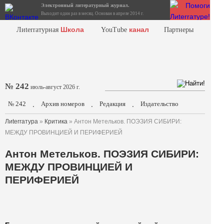
Электронный литературный журнал.
Выходит один раз в месяц. Основан в апреле 2014 г.
Школа
канал
Лиterraтурная
YouTube
Партнеры
№ 242
июль-август 2026 г.
№ 242
Архив номеров
Редакция
Издательство
.
.
.
Лиterraтура
»
Критика
» Антон Метельков. ПОЭЗИЯ СИБИРИ:
МЕЖДУ ПРОВИНЦИЕЙ И ПЕРИФЕРИЕЙ
Антон Метельков. ПОЭЗИЯ СИБИРИ:
МЕЖДУ ПРОВИНЦИЕЙ И
ПЕРИФЕРИЕЙ