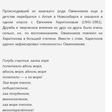
Происходивший из казачьего рода Овчинников еще в
детстве перебрался с Алтая в Новосибирск и оказался в
одном классе с Евгением Харитоновым (1941-1981).
Дружба и творческое влияние их друг на друга было очень
сильно, но, по воспоминаниям, Овчинников повлиял на
Харитонова в большей степени. Вместе с этим, Харитонов
удачно зафиксировал «песенность» Овчинникова:
Голубь счастья, галка горя
полетеели вдоль моря,
вдооль моря, вдооль моря
полетели — и за море!
Заа море южное,
ообщесоюзное,
заа полуденное,
веечнозеленое,
заа море теплое,
вечноперелётное!