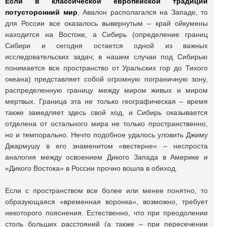
Если в классической европейской традиции
потусторонний мир
, Авалон располагался на Западе, то
для России все оказалось вывернутым – край ойкумены
находится на Востоке, а Сибирь (определение границ
Сибири и сегодня остается одной из важных
исследовательских задач; в нашем случае под Сибирью
понимается все пространство от Уральских гор до Тихого
океана) представляет собой огромную пограничную зону,
распределенную границу между миром живых и миром
мертвых. Граница эта не только географическая – время
также замедляет здесь свой ход, и Сибирь оказывается
отделена от остального мира не только пространственно,
но и темпорально. Нечто подобное удалось уловить Джиму
Джармушу в его знаменитом «вестерне» – неспроста
аналогия между освоением Дикого Запада в Америке и
«Дикого Востока» в России прочно вошла в обиход.
Если с пространством все более или менее понятно, то
образующаяся «временная воронка», возможно, требует
некоторого пояснения. Естественно, что при преодолении
столь больших расстояний (а также – при пересечении