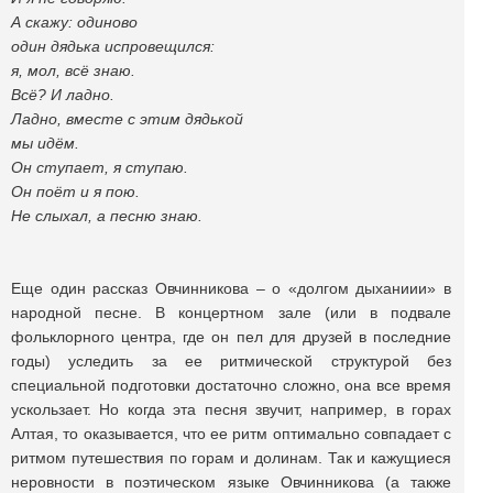
А скажу: одиново
один дядька испровещился:
я, мол, всё знаю.
Всё? И ладно.
Ладно, вместе с этим дядькой
мы идём.
Он ступает, я ступаю.
Он поёт и я пою.
Не слыхал, а песню знаю.
Еще один рассказ Овчинникова – о «долгом дыханиии» в
народной песне. В концертном зале (или в подвале
фольклорного центра, где он пел для друзей в последние
годы) уследить за ее ритмической структурой без
специальной подготовки достаточно сложно, она все время
ускользает. Но когда эта песня звучит, например, в горах
Алтая, то оказывается, что ее ритм оптимально совпадает с
ритмом путешествия по горам и долинам. Так и кажущиеся
неровности в поэтическом языке Овчинникова (а также