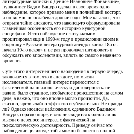
литературные записки о Денисе Ивановиче Фонвизине»,
пушкинист Вадим Вацуро сделал в свое время одно
наблюдение, которое привело меня в полнейший восторг,
и он во мне не ослабевал долгие годы. Мне казалось, что
открыта тайно анекдота, что наконец-то сформулирована
главнейшая особенность его историко-культурной
специфики. Я это наблюдение с энтузиазмом
процитировал еще в 1990-м году в предисловии своем к
сборнику «Русский литературный анекдот конца 18-го -
начала 19-го веков» и не раз продолжал цитировать и
обсуждать его впоследствии, вплоть до самого недавнего
времени.
Суть этого интереснейшего наблюдения в первую очередь
заключается в том, что в анекдоте, по мысли
исследователя, главный интерес переносится с
фактической на психологическую достоверность: не
важно, было странное, необычное происшествие на самом
деле, а важно, что оно вполне могло произойти. Да,
сказано, чрезвычайно эффектно и убедительно. Не правда
ли? Однако нюансы наблюдения, сделанного Вадимом
Вацуро, гораздо шире, и оно не сводится к одной лишь
мысли о переносе интереса с фактической на
психологическую достоверность. Приведу сейчас это
наблюдение целиком, чтобы можно было его в полной