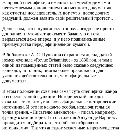
жанровой специфики, а именно стал «необходимым и
неотъемлемым дополнением письменного документа»,
как отметил исследователь. А вот тут я, после долгих
раздумий, должен заявить свой решительный протест...
Дело в том, что в пушкинскую эпоху анекдот не просто
дополняет и уточняет документ. Зачастую он стал
вырываться даже вперед, и у него появились явные
преимущества перед официальной бумагой.
В библиотеке А. С. Пушкина сохранился двенадцатый
номер журнала «Revue Britannique» за 1830 год, и там в
одной из помещенных статей было сказано следующее:
«анекдот, источник, иногда более правильный для
уяснения действительности, чем официальные
документы».
В этом положении схвачена самая суть специфики жанра
и его культурной функции. Исторический анекдот
схватывает то, что утаивают официальные исторические
источники. И это не какая-то особая, исключительная
точка зрения. «Писателю анекдотов», - писал, например,
французский историк 17-го столетия Антуан де Варийас, -
приходится подбирать то, что «было отброшено
историками». Так что анекдот может иметь преимущества