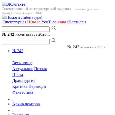
Электронный литературный журнал.
Выходит один раз в
месяц. Основан в апреле 2014 г.
Лиterraтурная
Школа
YouTube
канал
Партнеры
№ 242
июль-август 2026 г.
№ 242
июль-август 2026 г.
№ 242
Весь номер
Актуальное
Поэзия
Проза
Драматургия
Критика
Переводы
Фантастика
.
Архив номеров
.
Редакция