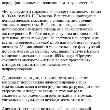
перед официальным источником и зачастую имеет их.
«Есть документы парадные, и они врут как люди», - писал
в 1930-м году Ю. Н. Тынянов. Вот тут-то и приходит на
помощь анекдот, исправляя, принципиально уточняя
«лживые» документы. В общем, главное достоинство
исторического анекдота отнюдь не в психологической
достоверности. Вообще он претендует на истинность. Он
дает ключ (через неожиданный поступок или острое и не
всегда приличное словечко) к той или иной исторической
личности. Упоминавшийся мною только что французский
историк Антуан де Варийас, создавший первую в Европе
концепцию анекдота, писал в 1685-м году: «Предмет
сочинителя анекдотов - истина во всех проявлениях,
которую он рассматривает независимо от
неправдоподобия».
Да, анекдот неожидан, непредсказуем, но при этом
воссоздает исторические личности прошлых эпох
максимально живо и непосредственно, разрушая расхожие
стереотипы и парадные схемы, в этом как раз и
заключается определяющая роль анекдота, в этом как
уникальная и культурная необходимость этого жанра.
Анекдот (то есть текст не изданный, не подлежащий