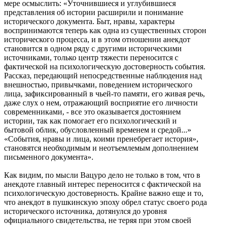
мере осмыслить: «Уточнившиеся и углубившиеся
представления об истории расширили и понимание
исторического документа. Быт, нравы, характеры
воспринимаются теперь как одна из существенных сторон
исторического процесса, и в этом отношении анекдот
становится в одном ряду с другими историческими
источниками, только центр тяжести переносится с
фактической на психологическую достоверность события.
Рассказ, передающий непосредственные наблюдения над
внешностью, привычками, поведением исторического
лица, зафиксированный в чьей-то памяти, его живая речь,
даже слух о нем, отражающий восприятие его личности
современниками, - все это оказывается достоянием
истории, так как помогает его психологический и
бытовой облик, обусловленный временем и средой...»
«События, нравы и лица, коими пренебрегает история»,
становятся необходимым и неотъемлемым дополнением
письменного документа».
Как видим, по мысли Вацуро дело не только в том, что в
анекдоте главный интерес переносится с фактической на
психологическую достоверность. Крайне важно еще и то,
что анекдот в пушкинскую эпоху обрел статус своего рода
исторического источника, дотянулся до уровня
официального свидетельства, не теряя при этом своей