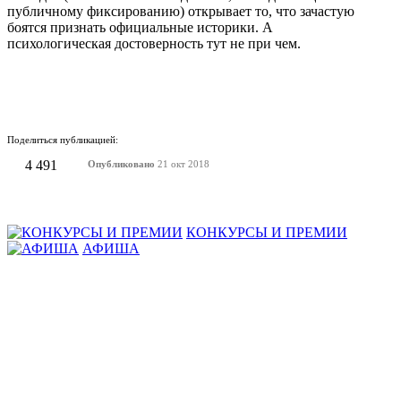
публичному фиксированию) открывает то, что зачастую
боятся признать официальные историки. А
психологическая достоверность тут не при чем.
Поделиться публикацией:
4 491
Опубликовано
21 окт 2018
КОНКУРСЫ И ПРЕМИИ
АФИША
Наверх ↑
© 2014-2026 ИД Лиterraтура
Правовая информация
Владелец - Наталья Комелькова
Авторизация
ВХОД НА САЙТ