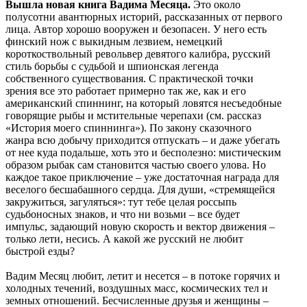
Вышла новая книга Вадима Месяца.
Это около
полусотни авантюрных историй, рассказанных от первого
лица. Автор хорошо вооружен и безопасен. У него есть
финский нож с выкидным лезвием, немецкий
короткоствольный револьвер девятого калибра, русский
стиль борьбы с судьбой и шпионская легенда
собственного существования. С практической точки
зрения все это работает примерно так же, как и его
американский спиннинг, на который ловятся несъедобные
говорящие рыбы и мстительные черепахи (см. рассказ
«История моего спиннинга»). По закону сказочного
жанра всю добычу приходится отпускать – и даже убегать
от нее куда подальше, хоть это и бесполезно: мистическим
образом рыбак сам становится частью своего улова. Но
каждое такое приключение – уже достаточная награда для
веселого бесшабашного сердца. Для души, «стремящейся
закружиться, загуляться»: тут тебе целая россыпь
судьбоносных знаков, и что ни возьми – все будет
импульс, задающий новую скорость и вектор движения –
только лети, несись. А какой же русский не любит
быстрой езды?
Вадим Месяц любит, летит и несется – в потоке горячих и
холодных течений, воздушных масс, космических тел и
земных отношений. Бесчисленные друзья и женщины –