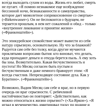
всегда выходить сухим из воды. Жизнь его любит, смерть
не пугает. «Я помню незнакомое еще возбуждение
бессонной ночи, безнаказанности и самоуправства,
которое дает мимолетное соприкосновение со смертью»
(«Birkenwasser»). Он не беспокоится о будущем, не
терзается прошлым, в нем нет сожалений и обид – только
«внутреннее ликование и принятие жизни»
(«Франкенштейн»).
Это эпикурейское спокойствие может вывести из себя
натуру серьезную, основательную. Ну что за блажной?
Радуется сам себе без толку, когда другие мучаются
проклятыми вопросами бытия: кто виноват, что делать,
куда пропадают деньги и откуда берется пыль. А ему хоть
бы хны. Возмутительно. Какая бесчувственность и
пустота! Но Месяц согласен быть пустым и
бесчувственным и даже немного бравирует этим: «Я
всегда счастлив. Непреходящее состояние духа. Как у
Буратино». («Франкенштейн»).
Возможно, Вадим Месяц сам себе и враг, но в первую
очередь он враг серьезности. С ребячливой
настойчивостью он повторяет: «Действительно, как
можно относиться к жизни серьезно?» («Ха-Яркон»). «Я
играл в мученичество, имитировал тоску по родине и