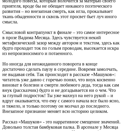
молодого повесы, который волочится за матерью своего
приятеля, вроде бы не обещает никакого поэтического
развития – но внезапная смерть, как игла, прокалывает
ткань обыденности и сквозь этот просвет бьет луч иного
смысла.
Смысловой контрапункт в финале – это самое интересное
в прозе Вадима Месяца. Здесь чувствуется некий
метафизический зазор между автором и текстом, здесь как
будто проходит ток по голым проводам, высекается искра
из непроизносимого и потаенного.
Но иногда для неожиданного поворота в конце
достаточно сделать паузу в середине. Вовремя замолчать,
не выдавая себя. Так происходит в рассказе «Машуков»:
читатель уже давно с горечью понял, что внук косвенно
виноват в болезни и смерти любимого деда, тогда как сам
внук (рассказчик) будто и не догадывается ни о чем. Что
за глупый подросток! Ты уже махнул на него рукой – и
вдруг оказывается, что ему с самого начала все было ясно,
и тяжело, и только поэтому он молчал до последнего.
Внезапное признание меняет всю историю целиком.
Рассказ «Машуков» - это нарративное смещение значений.
Довольно толстая бамбуковая палка. В арсенале у Месяца