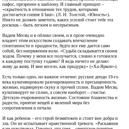
пафос, презрение к шаблону. И главный принцип –
«скрытность в отношении тех трудов, которыми
достигается comme il faut». (Л. Н. Толстой, «Юность»).
Никто не должен заметить, каких усилий стоит тебе эта
роскошь – быть легким и несерьезным.
Вадим Месяц и в облике своем, и в прозе очевидно
владеет этим искусством создавать впечатление
спонтанности и праздности, будто все ему дается само
собой, без напряжения воли. «Судьба складывается своим
ходом. Почему у меня все получается, словно я готовился
к каждому поступку годами? Я ведь ничего не делаю:
живу да живу. И мне весело, как придурку» («Ха-Яркон»).
Есть только одно, но важное отличие: русские денди 19-го
века культивировали разочарованность и пресыщенность
жизнью, надмирную скуку и прочий сплин. Вадим Месяц
культивирует не сплин, а совсем наоборот – счастье.
Детскую очарованность жизнью. Состояние блаженства и
радости, приятие вещей и явлений мира без
сопротивления и печали.
И как ребенок – его герой безмятежен и стоит вне добра и
зла. Он не испытывает нравственной тревоги. «Раскаяния
я не чувствовал. Говорил, что грех – семитское понятие,