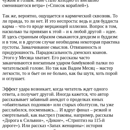
чужим и голым. Мне стало холодно от внезапно
сменившегося ветра» («Список кораблей»).
Так же, вероятно, ощущается и кармический сквозняк. То
ли правда, то ли нет. И это неспроста: ведь и для буддиста
карма – что-то вроде мерцающей иллюзии. Вопрос в том,
насколько ты привязан к этой – и к любой другой – идее.
И здесь странным образом смыкаются дендизм и буддизм:
и в том, и в другом случае необходима некоторая практика
пустоты. Замалчивание смыслов. Отвязанность и
придурошность. Парадоксальность дзенских коанов.
Этого у Месяца хватает. Его рассказы часто
заканчиваются внезапным ударом бамбуковой палки по
читательской голове. Но так как Вадим Месяц – мастер
легкости, то и бьет он не больно, как бы шутя, хоть порой
и оглушает.
Эффект удара возникает, когда читатель ждет одного
ответа, а получает другой. Иногда кажется, что автор
рассказывает забавный анекдот о проделках юных
«обаятельных подонков» или старых оболтусов, ты уже
расслабился, посмеиваясь… И вдруг финал – резкий и
смертельный, как выстрел (таковы, например, рассказы
«Дорога к Сильвии», «Дикие», «Стриптиз на 115-й
дороге»). Или рассказ «Запах женщины»: история