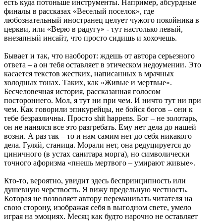
есть куда потоньше инструменты. Например, абсурдные
финалы в рассказах «Веселый поселок», где
любознательный иностранец целует чужого покойника в
церкви, или «Верю в радугу» - тут настолько левый,
внезапный инсайт, что просто сидишь и хохочешь.
Бывает и так, что наоборот: ждешь от автора серьезного
ответа – а он тебя оставляет в этическом недоумении. Это
касается текстов жестких, написанных в мрачных
холодных тонах. Таких, как «Живые и мертвые».
Бесчеловечная история, рассказанная голосом
постороннего. Мол, я тут ни при чем. И ничто тут ни при
чем. Как говорили эпикурейцы, не бойся богов – они к
тебе безразличны. Просто shit happens. Бог – не золотарь,
он не нанялся все это разгребать. Ему нет дела до нашей
возни. А раз так – то и нам самим нет до себя никакого
дела. Гуляй, станица. Морали нет, она редуцируется до
циничного (в устах санитара морга), но символически
точного афоризма «пнешь мертвого – умирают живые».
Кто-то, вероятно, увидит здесь беспринципность или
душевную черствость. Я вижу предельную честность.
Которая не позволяет автору переманивать читателя на
свою сторону, изображая себя в выгодном свете, умело
играя на эмоциях. Месяц как будто нарочно не оставляет