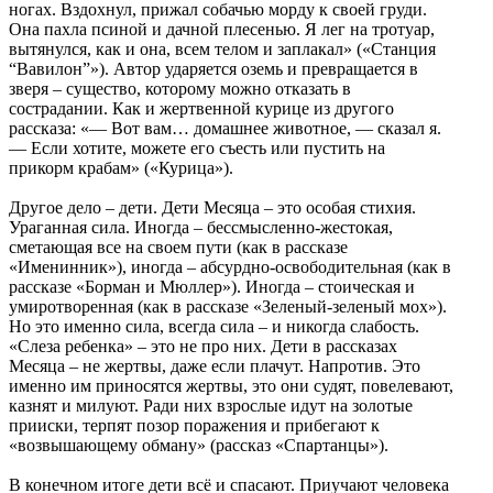
ногах. Вздохнул, прижал собачью морду к своей груди.
Она пахла псиной и дачной плесенью. Я лег на тротуар,
вытянулся, как и она, всем телом и заплакал» («Станция
“Вавилон”»). Автор ударяется оземь и превращается в
зверя – существо, которому можно отказать в
сострадании. Как и жертвенной курице из другого
рассказа: «— Вот вам… домашнее животное, — сказал я.
— Если хотите, можете его съесть или пустить на
прикорм крабам» («Курица»).
Другое дело – дети. Дети Месяца – это особая стихия.
Ураганная сила. Иногда – бессмысленно-жестокая,
сметающая все на своем пути (как в рассказе
«Именинник»), иногда – абсурдно-освободительная (как в
рассказе «Борман и Мюллер»). Иногда – стоическая и
умиротворенная (как в рассказе «Зеленый-зеленый мох»).
Но это именно сила, всегда сила – и никогда слабость.
«Слеза ребенка» – это не про них. Дети в рассказах
Месяца – не жертвы, даже если плачут. Напротив. Это
именно им приносятся жертвы, это они судят, повелевают,
казнят и милуют. Ради них взрослые идут на золотые
прииски, терпят позор поражения и прибегают к
«возвышающему обману» (рассказ «Спартанцы»).
В конечном итоге дети всё и спасают. Приучают человека