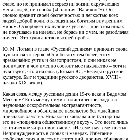
славе, но не принимал всерьез ни жизни окружающих
меня людей, ни своей» («Станция “Вавилон”»). Он
словно дразнит своей беспечностью и легкостью всех
людей доброй воли, отягощенных богатым внутренним
миром. Оскорбляет их лучшие чувства – при этом никак
не покушаясь на идеалы, не борясь ни с чем, не разоблачая
ничего. Это хулиганство высшей пробы.
Ю. М. Лотман в главе «Русский дендизм» приводит слова
пушкинского героя: «Они бесятся тем более, что я
чрезвычайно учтив и благопристоен, и они никак не
понимают, в чем именно состоит мое нахальство – хотя и
чувствуют, что я нахал». (Лотман Ю., «Беседы о русской
культуре. Быт и традиции русского дворянства, XVIII -
начало XIX века»).
Какая связь между русскими денди 19-го века и Вадимом
Месяцем? Есть между ними стилистическое сходство:
неуловимо оскорбительная экстравагантность,
миролюбивое и обаятельное нахальство без малейших
признаков хамства. Никакого скандала или бунтарства –
это не «пощечина общественному вкусу». Это всего лишь
эстетическое я-противостояние. «Незаметная заметность».
Непринужденность в словах и манерах. Избегание
глубокомыслия и высоких сентенций, ирония, сбивающая