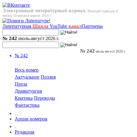
Электронный литературный журнал.
Выходит один раз в
месяц. Основан в апреле 2014 г.
Лиterraтурная
Школа
YouTube
канал
Партнеры
№ 242
июль-август 2026 г.
№ 242
июль-август 2026 г.
№ 242
Весь номер
Актуальное
Поэзия
Проза
Драматургия
Критика
Переводы
Фантастика
.
Архив номеров
.
Редакция