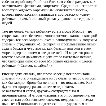
себе ни одной подобной лазейки, сам себя ограждает, как
охотничьими флажками, запретами. Среди них – запрет на
воспетую когда-то Карамзиным «чувствительность»,
которая впоследствии вылилась в достоевскую «слезу
ребенка» – самый сильный рычаг управления сердцами
людей.
Тем не менее, «слеза ребенка» есть в прозе Месяца – но
скорее как часть бесчеловечного космоса, капля, в которой
содержится весь мировой океан, равнодушный к людским
слезам и страданиям: «Я смотрел на проплывавшие мимо
суда и баржи и чувствовал, как беззащитны они в этом
море, перерастающем в звездное небо. И море это росло
вместе с моим дыханием и уже стало настолько велико,
что было сравнимо со всем Мировым океаном и слезой
ребенка» («Список кораблей»).
Рискну даже сказать, что проза Месяца вся пропитана
слезами – но это невидимые миру слезы, и автор с миром
как бы заодно. Вроде бы не видит – но показывает. Как
будто его природа раздваивается: одна часть –
безжалостна и слепа, другая – сострадательна и
проницательна. И чтобы устранить это противоречие, он
смеется над собственными слезами, недаром они всегда
пьяные: «Я попытался подняться, но не удержался на