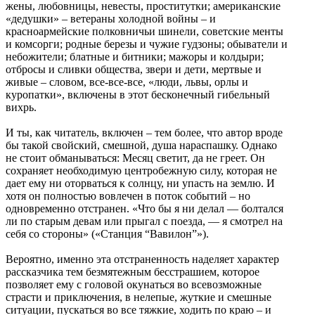
жены, любовницы, невесты, проститутки; американские
«дедушки» – ветераны холодной войны – и
красноармейские полковничьи шинели, советские менты
и комсорги; родные березы и чужие гудзоны; обыватели и
небожители; блатные и битники; мажоры и колдыри;
отбросы и сливки общества, звери и дети, мертвые и
живые – словом, все-все-все, «люди, львы, орлы и
куропатки», включены в этот бесконечный гибельный
вихрь.
И ты, как читатель, включен – тем более, что автор вроде
бы такой свойский, смешной, душа нараспашку. Однако
не стоит обманываться: Месяц светит, да не греет. Он
сохраняет необходимую центробежную силу, которая не
дает ему ни оторваться к солнцу, ни упасть на землю. И
хотя он полностью вовлечен в поток событий – но
одновременно отстранен. «Что бы я ни делал — болтался
ли по старым девам или прыгал с поезда, — я смотрел на
себя со стороны» («Станция “Вавилон”»).
Вероятно, именно эта отстраненность наделяет характер
рассказчика тем безмятежным бесстрашием, которое
позволяет ему с головой окунаться во всевозможные
страсти и приключения, в нелепые, жуткие и смешные
ситуации, пускаться во все тяжкие, ходить по краю – и