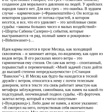
созданное для морального давления на людей. У арийских
народов такого нет. Для них грех – это ошибка. В худшем
случае – кармическая» («Франкенштейн»). Он всегда на
некотором удалении от потока страстей, в котором
несется, и все, что его удивляет – это затейливые связи
судьбы: «законы больших чисел и малых воздействий»
(«Шорты Сабины Салерно»); события, которые
выстраиваются «в ряд, полный замен и рокировок»
(«Birkenwasser»)…
Идея кармы носится в прозе Месяца, как холодящий
сквознячок – и занимает автора, по-видимому, как один из
видов ветра. В его рассказах много ветра – это
гармоничная ему стихия. Он сам как ветер – спонтанный,
порывистый и переменчивый: «Моей задачей стало дойти
до высшей степени непредсказуемости» («Станция
“Вавилон”»). И Месяц как будто бы находится в тесной
дружбе с ветром, относится к нему с почти телесным
доверием, хотя в тексте эта связь работает зачастую как
метафора заблуждения, самообмана, как намек на какой-то
подспудный, неочевидный подвох судьбы. «Из форточек
залетал ветер, который я считал попутным»
(«Вундеркинд»). Либо даже не намек, а ясное указание:
«Я смотрел на него, почувствовав себя окончательно