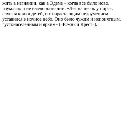
жить в изгнании, как в Эдеме – когда все было ново,
изумляло и не имело названий. «Лег на песок у пирса,
слушая крики детей, и с нарастающим недоумением
уставился в ночное небо. Оно было чужим и непонятным,
густонаселенным и ярким» («Южный Крест»).
Поделиться публикацией:
2 230
Опубликовано
23 фев 2018
КОНКУРСЫ И ПРЕМИИ
АФИША
Наверх ↑
© 2014-2026 ИД Лиterraтура
Правовая информация
Владелец - Наталья Комелькова
Авторизация