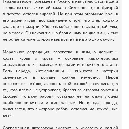
Главный герой приезжает в Россию из-за сына. Отцы и дети
– одна из главных линий романа. Символично, что Дмитрий
в детстве остался сиротой. Но при этом огромную роль в
его жизни играет воспоминание о том, что отец когда-то
спас его от смерти. Уберечь собственного сына герой, увы,
не в силах. Он находит сына брошенным на дне ямы, и ему
не остаётся ничего, кроме как прыгнуть на это дно самому.
Моральная деградация, воровство, цинизм, а дальше –
кровь, кровь и кровь – основные характеристики
описываемого и проживаемого нами исторического этапа.
Роль народа, интеллигенции и личности в истории
оценивается в романе крайне нелестно. Народ
поклоняется плётке, личность этой плеткой размахивает, а
те, кого плётка не устраивает, брезгливо отворачиваются и
бросают «страну рабов», оставляя её на откуп людям
наиболее циничным и аморальным. Но иногда, правда,
выясняется, что в «стране рабов» остались их неучтённые
дети.
Современная литература смотрит на человека с разной