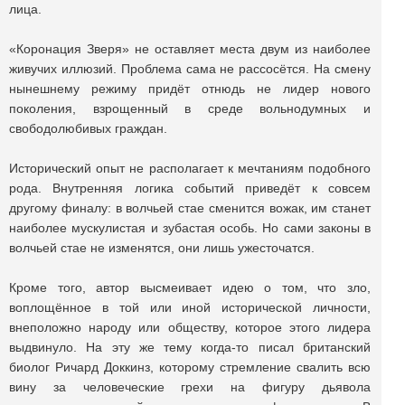
лица.
«Коронация Зверя» не оставляет места двум из наиболее
живучих иллюзий. Проблема сама не рассосётся. На смену
нынешнему режиму придёт отнюдь не лидер нового
поколения, взрощенный в среде вольнодумных и
свободолюбивых граждан.
Исторический опыт не располагает к мечтаниям подобного
рода. Внутренняя логика событий приведёт к совсем
другому финалу: в волчьей стае сменится вожак, им станет
наиболее мускулистая и зубастая особь. Но сами законы в
волчьей стае не изменятся, они лишь ужесточатся.
Кроме того, автор высмеивает идею о том, что зло,
воплощённое в той или иной исторической личности,
внеположно народу или обществу, которое этого лидера
выдвинуло. На эту же тему когда-то писал британский
биолог Ричард Доккинз, которому стремление свалить всю
вину за человеческие грехи на фигуру дьявола