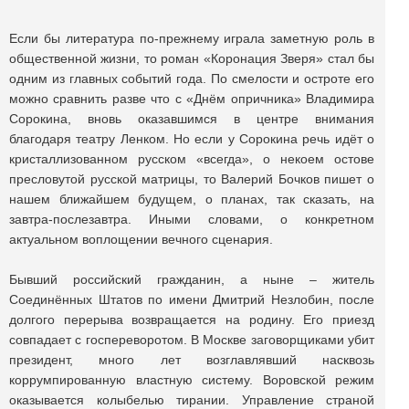
Если бы литература по-прежнему играла заметную роль в
общественной жизни, то роман «Коронация Зверя» стал бы
одним из главных событий года. По смелости и остроте его
можно сравнить разве что с «Днём опричника» Владимира
Сорокина, вновь оказавшимся в центре внимания
благодаря театру Ленком. Но если у Сорокина речь идёт о
кристаллизованном русском «всегда», о некоем остове
пресловутой русской матрицы, то Валерий Бочков пишет о
нашем ближайшем будущем, о планах, так сказать, на
завтра-послезавтра. Иными словами, о конкретном
актуальном воплощении вечного сценария.
Бывший российский гражданин, а ныне – житель
Соединённых Штатов по имени Дмитрий Незлобин, после
долгого перерыва возвращается на родину. Его приезд
совпадает с госпереворотом. В Москве заговорщиками убит
президент, много лет возглавлявший насквозь
коррумпированную властную систему. Воровской режим
оказывается колыбелью тирании. Управление страной