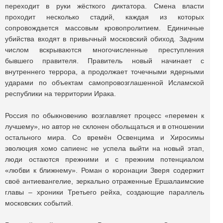
переходит в руки жёсткого диктатора. Смена власти
проходит несколько стадий, каждая из которых
сопровождается массовым кровопролитием. Единичные
убийства входят в привычный московский обиход. Задним
числом вскрываются многочисленные преступления
бывшего правителя. Правитель новый начинает с
внутреннего террора, а продолжает точечными ядерными
ударами по объектам самопровозглашенной Исламской
республики на территории Ирака.
Россия по обыкновению возглавляет процесс «перемен к
лучшему», но автор не склонен обольщаться и в отношении
остального мира. Со времён Освенцима и Хиросимы
эволюция хомо сапиенс не успела выйти на новый этап,
люди остаются прежними и с прежним потенциалом
«любви к ближнему». Роман о коронации Зверя содержит
своё антиевангелие, зеркально отраженные Ершалаимские
главы – хроники Третьего рейха, создающие параллель
московских событий.