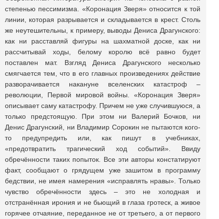
степенью пессимизма. «Коронация Зверя» относится к той
линии, которая разрывается и складывается в крест. Столь
же неутешительны, к примеру, выводы Дениса Драгунского:
как ни расставляй фигуры на шахматной доске, как ни
рассчитывай ходы, белому королю всё равно будет
поставлен мат. Взгляд Дениса Драгунского несколько
смягчается тем, что в его главных произведениях действие
разворачивается накануне вселенских катастроф –
революции, Первой мировой войны. «Коронация Зверя»
описывает саму катастрофу. Причем не уже случившуюся, а
только предстоящую. При этом ни Валерий Бочков, ни
Денис Драгунский, ни Владимир Сорокин не пытаются кого-
то предупредить или, как пишут в учебниках,
«предотвратить трагический ход событий». Ввиду
обречённости таких попыток. Все эти авторы констатируют
факт, сообщают о грядущем уже зашитом в программу
бедствии, не имея намерения «исправлять нравы». Только
чувство обречённости здесь – это не холодная и
отстранённая ирония и не бьющий в глаза гротеск, а живое
горячее отчаяние, переданное не от третьего, а от первого