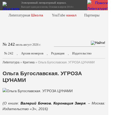
Электронный литературный журнал.
Выходит один раз в месяц. Основан в апреле 2014 г.
Школа
канал
Лиterraтурная
YouTube
Партнеры
№ 242
июль-август 2026 г.
№ 242
Архив номеров
Редакция
Издательство
.
.
.
Лиterraтура
»
Критика
» Ольга Бугославская. УГРОЗА ЦУНАМИ
Ольга Бугославская. УГРОЗА
ЦУНАМИ
(О книге:
Валерий Бочков. Коронация Зверя
. – Москва:
Издательство «Э», 2016)