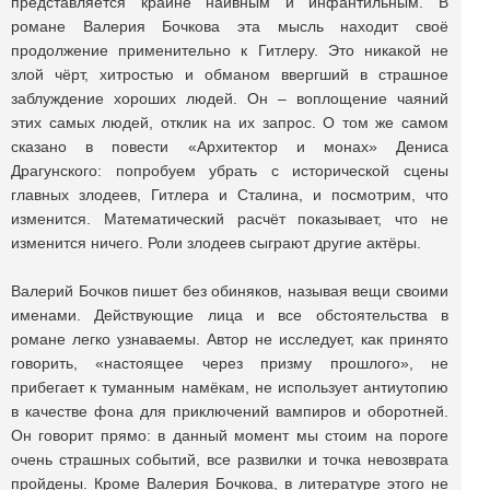
представляется крайне наивным и инфантильным. В
романе Валерия Бочкова эта мысль находит своё
продолжение применительно к Гитлеру. Это никакой не
злой чёрт, хитростью и обманом ввергший в страшное
заблуждение хороших людей. Он – воплощение чаяний
этих самых людей, отклик на их запрос. О том же самом
сказано в повести «Архитектор и монах» Дениса
Драгунского: попробуем убрать с исторической сцены
главных злодеев, Гитлера и Сталина, и посмотрим, что
изменится. Математический расчёт показывает, что не
изменится ничего. Роли злодеев сыграют другие актёры.
Валерий Бочков пишет без обиняков, называя вещи своими
именами. Действующие лица и все обстоятельства в
романе легко узнаваемы. Автор не исследует, как принято
говорить, «настоящее через призму прошлого», не
прибегает к туманным намёкам, не использует антиутопию
в качестве фона для приключений вампиров и оборотней.
Он говорит прямо: в данный момент мы стоим на пороге
очень страшных событий, все развилки и точка невозврата
пройдены. Кроме Валерия Бочкова, в литературе этого не