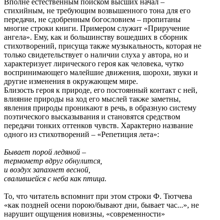
Вполне естественным поиском высших начал –
стихийным, не требующим возвышенного тона для его
передачи, не сдобренным богословием – пропитаны
многие строки книги. Примером служит «Приручение
ангела». Ему, как и большинству вошедших в сборник
стихотворений, присуща также музыкальность, которая не
только свидетельствует о наличии слуха у автора, но и
характеризует лирического героя как человека, чутко
воспринимающего малейшие движения, шорохи, звуки и
другие изменения в окружающем мире.
Близость героя к природе, его постоянный контакт с ней,
влияние природы на ход его мыслей также заметны,
явления природы проникают в речь, в образную систему
поэтического высказывания и становятся средством
передачи тонких оттенков чувств. Характерно название
одного из стихотворений – «Репетиция лета»:
Бывает порой ледяной –
термометр вдруг обнулится,
и воздух запахнет весной,
свалившейся с неба как птица.
То, что читатель вспомнит при этом строки Ф. Тютчева
«как поздней осени порою/бывают дни, бывает час...», не
нарушит ощущения новизны, «современности»