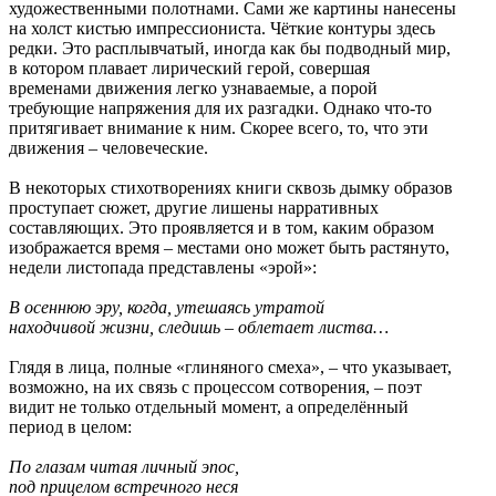
художественными полотнами. Сами же картины нанесены
на холст кистью импрессиониста. Чёткие контуры здесь
редки. Это расплывчатый, иногда как бы подводный мир,
в котором плавает лирический герой, совершая
временами движения легко узнаваемые, а порой
требующие напряжения для их разгадки. Однако что-то
притягивает внимание к ним. Скорее всего, то, что эти
движения – человеческие.
В некоторых стихотворениях книги сквозь дымку образов
проступает сюжет, другие лишены нарративных
составляющих. Это проявляется и в том, каким образом
изображается время – местами оно может быть растянуто,
недели листопада представлены «эрой»:
В осеннюю эру, когда, утешаясь утратой
находчивой жизни, следишь – облетает листва…
Глядя в лица, полные «глиняного смеха», – что указывает,
возможно, на их связь с процессом сотворения, – поэт
видит не только отдельный момент, а определённый
период в целом:
По глазам читая личный эпос,
под прицелом встречного неся