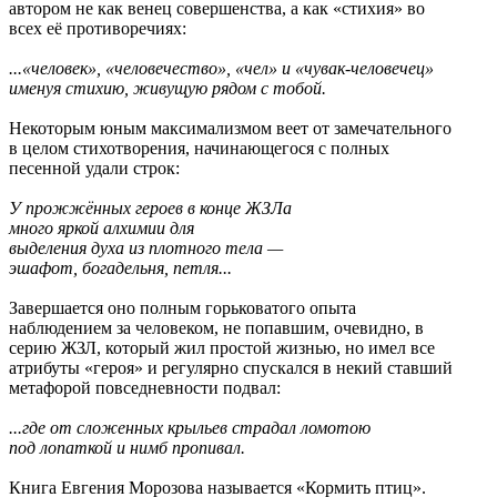
автором не как венец совершенства, а как «стихия» во
всех её противоречиях:
...«человек», «человечество», «чел» и «чувак-человечец»
именуя стихию, живущую рядом с тобой.
Некоторым юным максимализмом веет от замечательного
в целом стихотворения, начинающегося с полных
песенной удали строк:
У прожжённых героев в конце ЖЗЛа
много яркой алхимии для
выделения духа из плотного тела —
эшафот, богадельня, петля...
Завершается оно полным горьковатого опыта
наблюдением за человеком, не попавшим, очевидно, в
серию ЖЗЛ, который жил простой жизнью, но имел все
атрибуты «героя» и регулярно спускался в некий ставший
метафорой повседневности подвал:
...где от сложенных крыльев страдал ломотою
под лопаткой и нимб пропивал.
Книга Евгения Морозова называется «Кормить птиц».