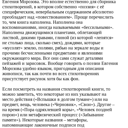
Евгения Морозова. Это вполне естественно для сборника
стихотворений, в котором собственно «поэзия» с её
специфическим, невербальным содержанием абсолютно
преобладает над «повествованием». Проще перечислить
то, чем книга наполнена. Наполнена она
воспоминаниями, иногда называемыми «бессильными».
Наполнена движущимися планетами, облетающей
листвой, дикими травами, глиной (из которой «лепятся»
не столько лица, сколько смех), дождями, которые
«мусолят» землю, полями, рябью на зеркале воды и
прочими бесчисленными предметами и явлениями
окружающего мира. Все они сами служат деталями
пейзажей и зарисовок. Вообще говорить о поэзии Евгения
Морозова удобно языком, пригодным для описания
живописи, так как почти во всех стихотворениях
присутствует рисунок хотя бы как фон.
Если посмотреть на названия стихотворений книги, то
можно заметить, что некоторые из них указывают на
место действия («Вспышки в долгом тумане») или на
предмет, вещь, человека («Черновик», «Свои»). Другие –
на время («Пора одряхлевшей коры», «Человек поздней
порою») или метафизический процесс («Забывание
памяти»). Некоторые названия – метафоры,
напоминающие лаконичные подписи под