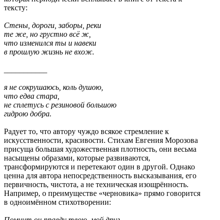
тексту:
Стены, дороги, заборы, реки
те же, но грустно всё ж,
что изменился ты и навеки
в прошлую жизнь не вхож.
___________
я не сокрушаюсь, коль душою,
что едва стара,
не сплетусь с резиновой большою
гидрою добра.
Радует то, что автору чуждо всякое стремление к
искусственности, красивости. Стихам Евгения Морозова
присуща большая художественная плотность, они весьма
насыщены образами, которые развиваются,
трансформируются и перетекают один в другой. Однако
ценна для автора непосредственность высказывания, его
первичность, чистота, а не техническая изощрённость.
Например, о преимуществе «черновика» прямо говорится
в одноимённом стихотворении:
Помнит он правду твою, мой друг,