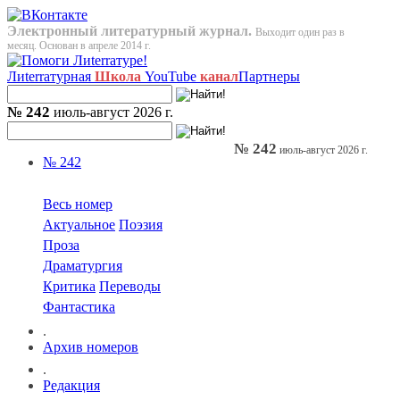
Электронный литературный журнал.
Выходит один раз в
месяц. Основан в апреле 2014 г.
Лиterraтурная
Школа
YouTube
канал
Партнеры
№ 242
июль-август 2026 г.
№ 242
июль-август 2026 г.
№ 242
Весь номер
Актуальное
Поэзия
Проза
Драматургия
Критика
Переводы
Фантастика
.
Архив номеров
.
Редакция