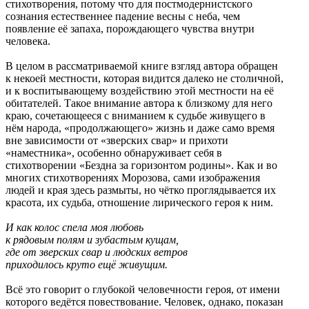
стихотворения, потому что для постмодернистского
сознания естественнее падение весны с неба, чем
появление её запаха, порождающего чувства внутри
человека.
В целом в рассматриваемой книге взгляд автора обращен
к некоей местности, которая видится далеко не столичной,
и к воспитывающему воздействию этой местности на её
обитателей. Такое внимание автора к близкому для него
краю, сочетающееся с вниманием к судьбе живущего в
нём народа, «продолжающего» жизнь и даже само время
вне зависимости от «зверских свар» и прихоти
«наместника», особенно обнаруживает себя в
стихотворении «Бездна за горизонтом родины». Как и во
многих стихотворениях Морозова, сами изображения
людей и края здесь размыты, но чётко проглядывается их
красота, их судьба, отношение лирического героя к ним.
И как колос спела моя любовь
к рядовым полям и зубастым кущам,
где от зверских свар и людских ветров
приходилось круто ещё живущим.
Всё это говорит о глубокой человечности героя, от имени
которого ведётся повествование. Человек, однако, показан