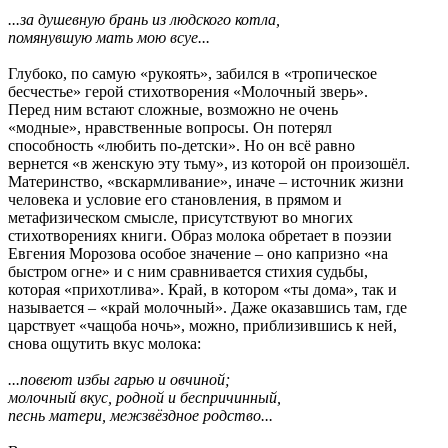
...за душевную брань из людского котла,
помянувшую мать мою всуе...
Глубоко, по самую «рукоять», забился в «тропическое
бесчестье» герой стихотворения «Молочный зверь».
Перед ним встают сложные, возможно не очень
«модные», нравственные вопросы. Он потерял
способность «любить по-детски». Но он всё равно
вернется «в женскую эту тьму», из которой он произошёл.
Материнство, «вскармливание», иначе – источник жизни
человека и условие его становления, в прямом и
метафизическом смысле, присутствуют во многих
стихотворениях книги. Образ молока обретает в поэзии
Евгения Морозова особое значение – оно капризно «на
быстром огне» и с ним сравнивается стихия судьбы,
которая «прихотлива». Край, в котором «ты дома», так и
называется – «край молочный». Даже оказавшись там, где
царствует «чащоба ночь», можно, приблизившись к ней,
снова ощутить вкус молока:
...повеют избы гарью и овчиной;
молочный вкус, родной и беспричинный,
песнь матери, межзвёздное родство...