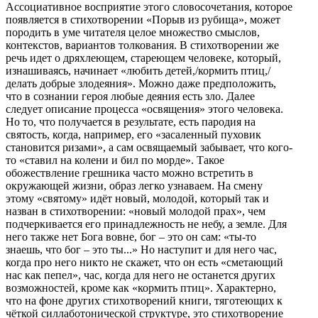
Ассоциативное восприятие этого словосочетания, которое
появляется в стихотворении «Порыв из рубища», может
породить в уме читателя целое множество смыслов,
контекстов, вариантов толкования. В стихотворении же
речь идет о дряхлеющем, стареющем человеке, который,
изнашиваясь, начинает «любить детей,/кормить птиц,/
делать добрые злодеяния». Можно даже предположить,
что в сознании героя любые деяния есть зло. Далее
следует описание процесса «освящения» этого человека.
Но то, что получается в результате, есть пародия на
святость, когда, например, его «засаленный пуховик
становится ризами», а сам освящаемый забывает, что кого-
то «ставил на колени и бил по морде». Такое
обожествление грешника часто можно встретить в
окружающей жизни, образ легко узнаваем. На смену
этому «святому» идёт новый, молодой, который так и
назван в стихотворении: «новый молодой прах», чем
подчеркивается его принадлежность не небу, а земле. Для
него также нет Бога вовне, бог – это он сам: «ты-то
знаешь, что бог – это ты...» Но наступит и для него час,
когда про него никто не скажет, что он есть «сметающий
нас как пепел», час, когда для него не останется других
возможностей, кроме как «кормить птиц». Характерно,
что на фоне других стихотворений книги, тяготеющих к
чёткой силлаботонической структуре, это стихотворение