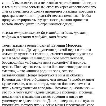
явно. А выявляется она не столько через отношение героя
к тем или иным событиям, сколько через особенности его
слегка печального, слегка ироничного взгляда, который в
пространстве книги предстаёт весьма цельным. Чтобы
продемонстрировать эту цельность, можно привести
весьма много цитат, но ограничимся одной:
в сезон отправленья, когда устаёшь ждать прилива,
не думай о вечном и радуйся, что далеко.
Темы, затрагиваемые поэзией Евгения Морозова,
разнообразны. Драму крушения детской веры в то, что
«отменят пунктиры границ», сменяет вопрос: нужен ли
был в этом мире не нашедший себе места человек,
бросающийся «с балкона вниз головой»? Наверное,
нужен. Потому что есть нечто большее «вожделенья и
смерти», – это «нищей родины зов», это зов,
заставляющий Цезаря вернуться в Рим из объятий
Клеопатры. «Нечто большее, чем звезда / в дребезжащем
куске стекла», в окне поезда, «нечто большее, чем сам
путь / между точками городов». Возможно, «большее» –
это то, к чему идут «вдаль уводящие провода», провода,
показанные в названии стихотворения и нигде не
упомянутые далее в тексте. Да их, наверное, и не нужно
упоминать, потому что их легко может представить себе