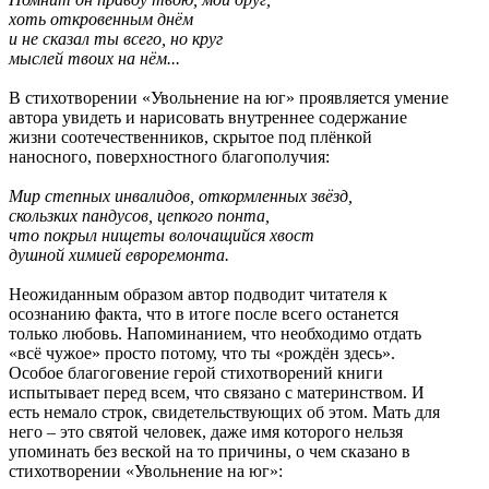
хоть откровенным днём
и не сказал ты всего, но круг
мыслей твоих на нём...
В стихотворении «Увольнение на юг» проявляется умение
автора увидеть и нарисовать внутреннее содержание
жизни соотечественников, скрытое под плёнкой
наносного, поверхностного благополучия:
Мир степных инвалидов, откормленных звёзд,
скользких пандусов, цепкого понта,
что покрыл нищеты волочащийся хвост
душной химией евроремонта.
Неожиданным образом автор подводит читателя к
осознанию факта, что в итоге после всего останется
только любовь. Напоминанием, что необходимо отдать
«всё чужое» просто потому, что ты «рождён здесь».
Особое благоговение герой стихотворений книги
испытывает перед всем, что связано с материнством. И
есть немало строк, свидетельствующих об этом. Мать для
него – это святой человек, даже имя которого нельзя
упоминать без веской на то причины, о чем сказано в
стихотворении «Увольнение на юг»: