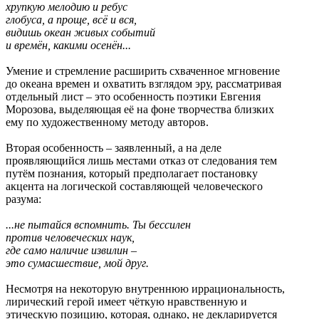
хрупкую мелодию и ребус
глобуса, а проще, всё и вся,
видишь океан живых событий
и времён, какими осенён...
Умение и стремление расширить схваченное мгновение
до океана времен и охватить взглядом эру, рассматривая
отдельный лист – это особенность поэтики Евгения
Морозова, выделяющая её на фоне творчества близких
ему по художественному методу авторов.
Вторая особенность – заявленный, а на деле
проявляющийся лишь местами отказ от следования тем
путём познания, который предполагает постановку
акцента на логической составляющей человеческого
разума:
...не пытайся вспомнить. Ты бессилен
против человеческих наук,
где само наличие извилин –
это сумасшествие, мой друг.
Несмотря на некоторую внутреннюю иррациональность,
лирический герой имеет чёткую нравственную и
этическую позицию, которая, однако, не декларируется