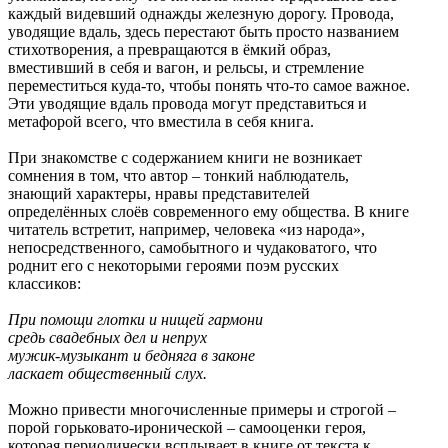
каждый видевший однажды железную дорогу. Провода,
уводящие вдаль, здесь перестают быть просто названием
стихотворения, а превращаются в ёмкий образ,
вместивший в себя и вагон, и рельсы, и стремление
переместиться куда-то, чтобы понять что-то самое важное.
Эти уводящие вдаль провода могут представиться и
метафорой всего, что вместила в себя книга.
При знакомстве с содержанием книги не возникает
сомнения в том, что автор – тонкий наблюдатель,
знающий характеры, нравы представителей
определённых слоёв современного ему общества. В книге
читатель встретит, например, человека «из народа»,
непосредственного, самобытного и чудаковатого, что
роднит его с некоторыми героями поэм русских
классиков:
При помощи глотки и нищей гармони
средь свадебных дел и непрух
мужик-музыкант и бедняга в законе
ласкает общественный слух.
Можно привести многочисленные примеры и строгой –
порой горьковато-иронической – самооценки героя,
которая периодически всплывает в книге от текста к