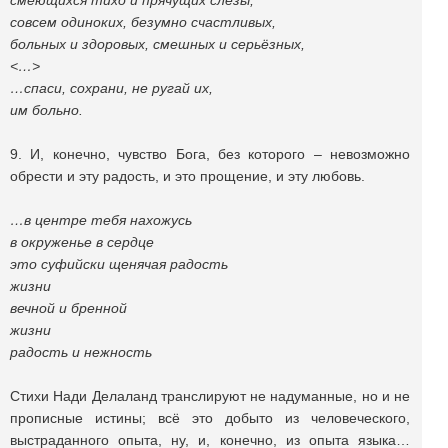
смеющихся тихо и прячущих слезы,
совсем одиноких, безумно счастливых,
больных и здоровых, смешных и серьёзных,
<…>
…спаси, сохрани, не ругай их,
им больно.
9. И, конечно, чувство Бога, без которого – невозможно
обрести и эту радость, и это прощение, и эту любовь.
…в центре тебя нахожусь
в окруженье в сердце
это суфийски щенячая радость
жизни
вечной и бренной
жизни
радость и нежность
Стихи Нади Делаланд транслируют не надуманные, но и не
прописные истины; всё это добыто из человеческого,
выстраданного опыта, ну, и, конечно, из опыта языка…