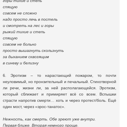
горы тихие и степь
спящую
совсем не сложно
надо просто лечь в постель
и смотреть на лес и горы
рыжий тихие и степь
спящую
совсем не больно
просто вышагнуть скользнуть
за дыханием сквозящим
в синеву и белизну
6. Эротизм – то нарастающий пожаром, то почти
неуловимый, но пронзительный и печальный. Стихотворной
ли речи, жизни ли, за ней располагающейся. Эротизм,
который сближает и примиряет всё со всем. Вспышки
страсти напротив смерти… хоть и через протест/боль. Ещё
один мост, через «эрос-танатос».
Нежность, как смерть. Обе зреют уже внутри.
Первая ближе. Вторая немного проще.