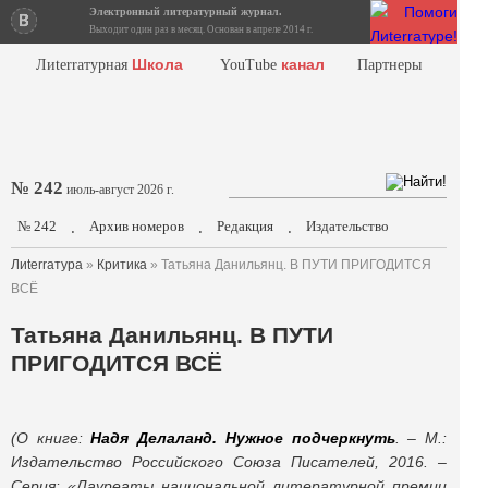
Электронный литературный журнал.
Выходит один раз в месяц. Основан в апреле 2014 г.
Школа
канал
Лиterraтурная
YouTube
Партнеры
№ 242
июль-август 2026 г.
№ 242
Архив номеров
Редакция
Издательство
.
.
.
Лиterraтура
»
Критика
» Татьяна Данильянц. В ПУТИ ПРИГОДИТСЯ
ВСЁ
Татьяна Данильянц. В ПУТИ
ПРИГОДИТСЯ ВСЁ
(О книге:
Надя Делаланд. Нужное подчеркнуть
. – М.:
Издательство Российского Союза Писателей, 2016. –
Серия: «Лауреаты национальной литературной премии