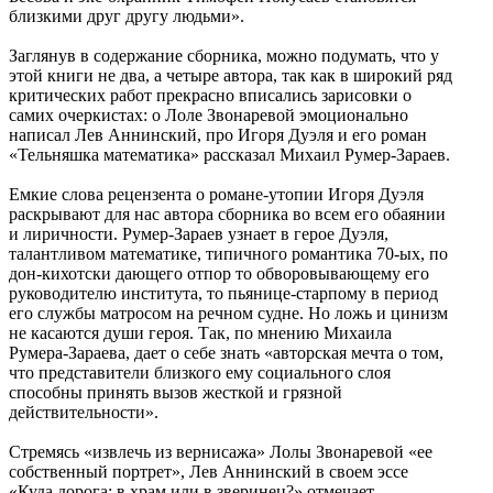
близкими друг другу людьми».
Заглянув в содержание сборника, можно подумать, что у
этой книги не два, а четыре автора, так как в широкий ряд
критических работ прекрасно вписались зарисовки о
самих очеркистах: о Лоле Звонаревой эмоционально
написал Лев Аннинский, про Игоря Дуэля и его роман
«Тельняшка математика» рассказал Михаил Румер-Зараев.
Емкие слова рецензента о романе-утопии Игоря Дуэля
раскрывают для нас автора сборника во всем его обаянии
и лиричности. Румер-Зараев узнает в герое Дуэля,
талантливом математике, типичного романтика 70-ых, по
дон-кихотски дающего отпор то обворовывающему его
руководителю института, то пьянице-старпому в период
его службы матросом на речном судне. Но ложь и цинизм
не касаются души героя. Так, по мнению Михаила
Румера-Зараева, дает о себе знать «авторская мечта о том,
что представители близкого ему социального слоя
способны принять вызов жесткой и грязной
действительности».
Стремясь «извлечь из вернисажа» Лолы Звонаревой «ее
собственный портрет», Лев Аннинский в своем эссе
«Куда дорога: в храм или в зверинец?» отмечает