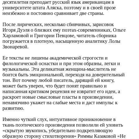
десятилетия преподает русский язык американцам в
университете штата Аляска, поэтому и в своей прозе
неизбежно и постоянно сравнивает две страны.
После лирических, несколько сбивчивых, зарисовок
Игоря Дуэля о близких ему поэтах-современниках, Ольге
Харламовой и Григории Певцове, читатель сборника
погружается в плотную, насыщенную аналитику Лолы
Звонаревой.
Ее тексты не лишены академической строгости и
филологической оснастки и при этом образны, легки и
музыкальны. Эта деликатная женщина-мыслитель не
боится быть эмоциональной, переходя на доверительный
тон. Вот почему любой писатель, дарящий ей книгу,
может быть уверен, что будет понят правильно и
написанная критиком рецензия не извратит его идеи, а
раскроет новые смысловые пласты в произведении,
ненавязчиво укажет на слабые места и даст импульс к
развитию.
Именно чуткий слух, интуитивное проникновение в
ткань поэтического произведения позволили ей уловить
«скрытую звукопись, убедительно подкрепляющую
образную сторону стихотворения» Риммы Казаковой «Не