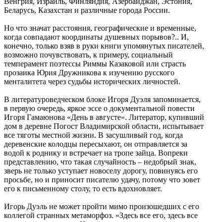
Венгрия, Израиль, Финляндия, Азербайджан, Эстония,
Беларусь, Казахстан и различные города России.
Но что значат расстояния, географические и временные,
когда совпадают координаты душевных порывов?.. И,
конечно, только взяв в руки книги упомянутых писателей,
возможно почувствовать, к примеру, социальный
темперамент поэтессы Риммы Казаковой или страсть
прозаика Юрия Дружникова к изучению русского
менталитета через судьбы исторических личностей.
В литературоведческом блоке Игоря Дуэля запоминается,
в первую очередь, яркое эссе о документальной повести
Игоря Гамаюнова «День в августе». Литератор, купивший
дом в деревне Погост Владимирской области, испытывает
все тяготы местной жизни. В засушливый год, когда
деревенские колодцы пересыхают, он отправляется за
водой к роднику и встречает на тропе зайца. Вопреки
представлению, что такая случайность – недобрый знак,
зверь не только уступает новоселу дорогу, повинуясь его
просьбе, но и приносит писателю удачу, потому что зовет
его к письменному столу, то есть вдохновляет.
Игорь Дуэль не может пройти мимо произошедших с его
коллегой странных метаморфоз. «Здесь все его, здесь все