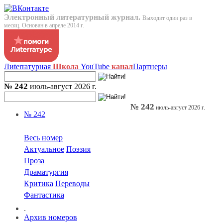
Электронный литературный журнал.
Выходит один раз в
месяц. Основан в апреле 2014 г.
Лиterraтурная
Школа
YouTube
канал
Партнеры
№ 242
июль-август 2026 г.
№ 242
июль-август 2026 г.
№ 242
Весь номер
Актуальное
Поэзия
Проза
Драматургия
Критика
Переводы
Фантастика
.
Архив номеров