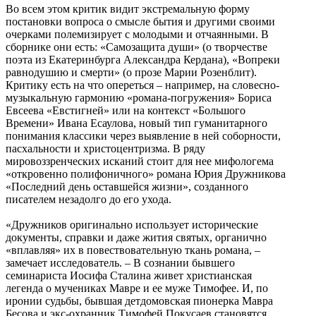
Во всем этом критик видит экстремальную форму
постановки вопроса о смысле бытия и другими своими
очерками полемизирует с молодыми и отчаянными. В
сборнике они есть: «Самозащита души» (о творчестве
поэта из Екатеринбурга Александра Кердана), «Вопреки
равнодушию и смерти» (о прозе Марии Розенблит).
Критику есть на что опереться – например, на словесно-
музыкальную гармонию «романа-погружения» Бориса
Евсеева «Евстигней» или на контекст «Большого
Времени» Ивана Есаулова, новый тип гуманитарного
понимания классики через выявление в ней соборности,
пасхальности и христоцентризма. В ряду
мировоззренческих исканий стоит для нее мифологема
«откровенно полифоничного» романа Юрия Дружникова
«Последний день оставшейся жизни», созданного
писателем незадолго до его ухода.
«Дружников оригинально использует исторические
документы, справки и даже жития святых, органично
«вплавляя» их в повествовательную ткань романа, –
замечает исследователь. – В сознании бывшего
семинариста Иосифа Сталина живет христианская
легенда о мучениках Мавре и ее муже Тимофее. И, по
иронии судьбы, бывшая детдомовская пионерка Мавра
Бесова и экс-охранник Тимофей Покусаев становятся