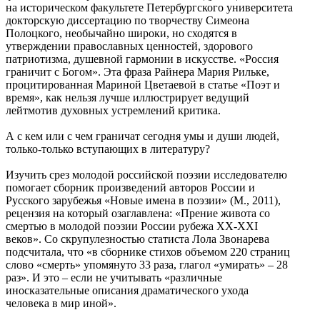
на историческом факультете Петербургского университета
докторскую диссертацию по творчеству Симеона
Полоцкого, необычайно широки, но сходятся в
утверждении православных ценностей, здорового
патриотизма, душевной гармонии в искусстве. «Россия
граничит с Богом». Эта фраза Райнера Мария Рильке,
процитированная Мариной Цветаевой в статье «Поэт и
время», как нельзя лучше иллюстрирует ведущий
лейтмотив духовных устремлений критика.
А с кем или с чем граничат сегодня умы и души людей,
только-только вступающих в литературу?
Изучить срез молодой российской поэзии исследователю
помогает сборник произведений авторов России и
Русского зарубежья «Новые имена в поэзии» (М., 2011),
рецензия на который озаглавлена: «Прение живота со
смертью в молодой поэзии России рубежа ХХ-ХХI
веков». Со скрупулезностью статиста Лола Звонарева
подсчитала, что «в сборнике стихов объемом 220 страниц
слово «смерть» упомянуто 33 раза, глагол «умирать» – 28
раз». И это – если не учитывать «различные
иносказательные описания драматического ухода
человека в мир иной».