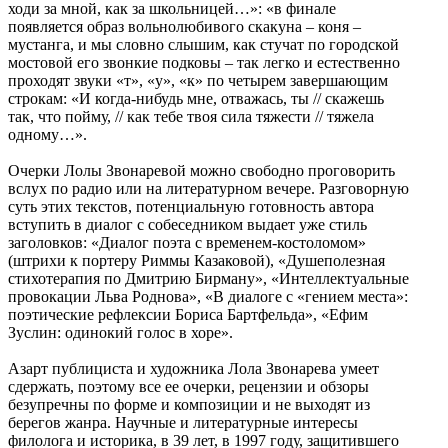
ходи за мной, как за школьницей…»: «в финале
появляется образ вольнолюбивого скакуна – коня –
мустанга, и мы словно слышим, как стучат по городской
мостовой его звонкие подковы – так легко и естественно
проходят звуки «т», «у», «к» по четырем завершающим
строкам: «И когда-нибудь мне, отважась, ты // скажешь
так, что пойму, // как тебе твоя сила тяжести // тяжела
одному…».
Очерки Лолы Звонаревой можно свободно проговорить
вслух по радио или на литературном вечере. Разговорную
суть этих текстов, потенциальную готовность автора
вступить в диалог с собеседником выдает уже стиль
заголовков: «Диалог поэта с временем-костоломом»
(штрихи к портеру Риммы Казаковой), «Душеполезная
стихотерапия по Дмитрию Бирману», «Интеллектуальные
провокации Льва Роднова», «В диалоге с «гением места»:
поэтические рефлексии Бориса Бартфельда», «Ефим
Зуслин: одинокий голос в хоре».
Азарт публициста и художника Лола Звонарева умеет
сдержать, поэтому все ее очерки, рецензии и обзоры
безупречны по форме и композиции и не выходят из
берегов жанра. Научные и литературные интересы
филолога и историка, в 39 лет, в 1997 году, защитившего