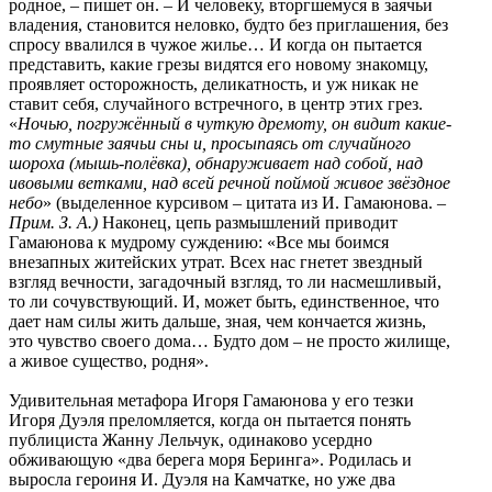
родное, – пишет он. – И человеку, вторгшемуся в заячьи
владения, становится неловко, будто без приглашения, без
спросу ввалился в чужое жилье… И когда он пытается
представить, какие грезы видятся его новому знакомцу,
проявляет осторожность, деликатность, и уж никак не
ставит себя, случайного встречного, в центр этих грез.
«
Ночью, погружённый в чуткую дремоту, он видит какие-
то смутные заячьи сны и, просыпаясь от случайного
шороха (мышь-полёвка), обнаруживает над собой, над
ивовыми ветками, над всей речной поймой живое звёздное
небо
» (выделенное курсивом – цитата из И. Гамаюнова. –
Прим. З. А.)
Наконец, цепь размышлений приводит
Гамаюнова к мудрому суждению: «Все мы боимся
внезапных житейских утрат. Всех нас гнетет звездный
взгляд вечности, загадочный взгляд, то ли насмешливый,
то ли сочувствующий. И, может быть, единственное, что
дает нам силы жить дальше, зная, чем кончается жизнь,
это чувство своего дома… Будто дом – не просто жилище,
а живое существо, родня».
Удивительная метафора Игоря Гамаюнова у его тезки
Игоря Дуэля преломляется, когда он пытается понять
публициста Жанну Лельчук, одинаково усердно
обживающую «два берега моря Беринга». Родилась и
выросла героиня И. Дуэля на Камчатке, но уже два