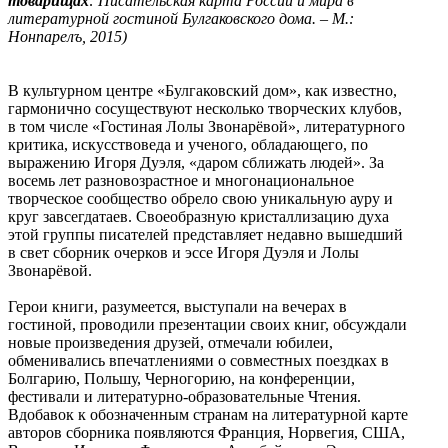
товарищах
: Писательская карта России и мира в
литературной гостиной Булгаковского дома. – М.:
Нонпарелъ, 2015)
В культурном центре «Булгаковский дом», как известно,
гармонично сосуществуют несколько творческих клубов,
в том числе «Гостиная Лолы Звонарёвой», литературного
критика, искусствоведа и ученого, обладающего, по
выражению Игоря Дуэля, «даром сближать людей». За
восемь лет разновозрастное и многонациональное
творческое сообщество обрело свою уникальную ауру и
круг завсегдатаев. Своеобразную кристаллизацию духа
этой группы писателей представляет недавно вышедший
в свет сборник очерков и эссе Игоря Дуэля и Лолы
Звонарёвой.
Герои книги, разумеется, выступали на вечерах в
гостиной, проводили презентации своих книг, обсуждали
новые произведения друзей, отмечали юбилеи,
обменивались впечатлениями о совместных поездках в
Болгарию, Польшу, Черногорию, на конференции,
фестивали и литературно-образовательные Чтения.
Вдобавок к обозначенным странам на литературной карте
авторов сборника появляются Франция, Норвегия, США,