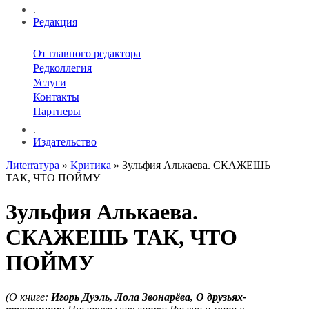
.
Редакция
От главного редактора
Редколлегия
Услуги
Контакты
Партнеры
.
Издательство
Лиterraтура
»
Критика
» Зульфия Алькаева. СКАЖЕШЬ
ТАК, ЧТО ПОЙМУ
Зульфия Алькаева.
СКАЖЕШЬ ТАК, ЧТО
ПОЙМУ
(О книге:
Игорь Дуэль, Лола Звонарёва, О друзьях-