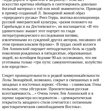
искусство критика обобщать и синтезировать довольно
богатый материал о той или иной знаменитости. Приводя
в пример созданный Л. Звонаревой живой образ
«природного русака» Ренэ Герра, знатока-коллекционера
русской эмигрантской культуры, «разом похожего на
Гарибальди и на Достоевского», он восхищается: «И что
удивительно: вышит этот портрет по глади
литературоведческого исследования нитями,
извлеченными из суждений других авторов, писавших об
этом провансальском бурлаке». В трудах своей коллеги
Лев Аннинский ощущает неподдельную боль за судьбу
поколения рожденных в пятидесятые, образованных
людей, во всеобщем бедламе 90-ых осознавших, что им
уготованы только «три пути: самоуничтожение, холуйство
или юродство».
Секрет проницательности и редкой коммуникабельности
Лолы Звонарёвой, возможно, сокрыт в смешанных в ней
западных и восточных корнях: «Почва – славянская. Гены
польские, гены уйгурские. Пронзительная русская
всеотзывчивость…» Очень точен Лев Аннинский и в
оценке характера исследователя – «демократическая
открытость западного стиля сочетается с потаенным
аристократическим самообладанием Востока».