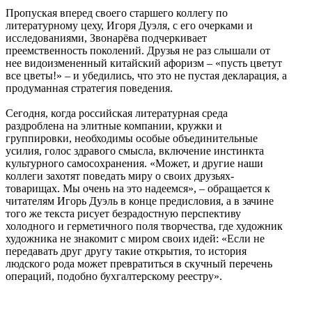
Пропуская вперед своего старшего коллегу по
литературному цеху, Игоря Дуэля, с его очерками и
исследованиями, Звонарёва подчеркивает
преемственность поколений. Друзья не раз слышали от
нее видоизмененный китайский афоризм – «пусть цветут
все цветы!» – и убедились, что это не пустая декларация, а
продуманная стратегия поведения.
Сегодня, когда российская литературная среда
раздроблена на элитные компании, кружки и
группировки, необходимы особые объединительные
усилия, голос здравого смысла, включение инстинкта
культурного самосохранения. «Может, и другие наши
коллеги захотят поведать миру о своих друзьях-
товарищах. Мы очень на это надеемся», – обращается к
читателям Игорь Дуэль в конце предисловия, а в зачине
того же текста рисует безрадостную перспективу
холодного и герметичного поля творчества, где художник
художника не знакомит с миром своих идей: «Если не
передавать друг другу такие открытия, то история
людского рода может превратиться в скучный перечень
операций, подобно бухгалтерскому реестру».