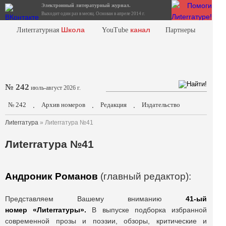
Электронный литературный журнал.
Выходит один раз в месяц. Основан в апреле 2014 г.
Школа
канал
Лиterraтурная
YouTube
Партнеры
№ 242
июль-август 2026 г.
№ 242
Архив номеров
Редакция
Издательство
.
.
.
Лиterraтура
» Лиterraтура №41
Лиterraтура №41
Андроник Романов
(главный редактор):
Представляем Вашему вниманию
41-ый
номер «Лиterraтуры».
В выпуске подборка избранной
современной прозы и поэзии, обзоры, критические и