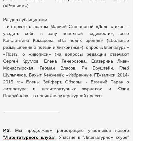
(«Реквием»).
Раздел публицистики:
- интервью с поэтом Марией Степановой «Дело стихов –
уводить себя в зону неполной видимости»; эссе
Константина Комарова «На полях зрения» («Вольные
размышления о поэзии и литкритике»); опрос «Лиterraтуры»
«Поэты о живописи» (на вопросы редакции отвечают
Сергей Круглов, Елена Генерозова, Екатерина Ливи-
Монастырская, Герман Власов, Ян Бруштейн, Глеб
Шульпяков, Бахыт Кенжеев); «Избранные FB-записи 2014-
2015 гг.» Елены Зейферт. Обзоры: - Евгений Таран о
литературе в нелитературных журналах и Юлия
Подлубнова – о новинках литературной прессы.
______________________
P.S.
Мы продолжаем регистрацию участников нового
"Лиterraтурного клуба
". Участие в "Лиterraтурном клубе"