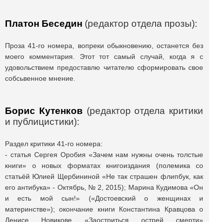
Платон Беседин
(редактор отдела прозы):
Проза 41-го номера, вопреки обыкновению, останется без
моего комментария. Этот тот самый случай, когда я с
удовольствием предоставлю читателю сформировать свое
собсьвенное мнение.
Борис Кутенков
(редактор отдела критики
и публицистики):
Раздел критики 41-го номера:
- статья Сергея Оробия «Зачем нам нужны очень толстые
книги» о новых форматах книгоиздания (полемика со
статьёй Юлией Щербининой «Не так страшен флипбук, как
его антибука» - Октябрь, № 2, 2015); Марина Кудимова «Он
и есть мой сын!» («Достоевский о женщинах и
материнстве»); окончание книги Константина Кравцова о
Денисе Новикове «Заостриться острей смерти»