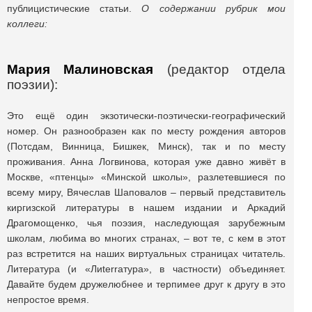
публицистические статьи.
О содержании рубрик мои
коллеги:
Мария Малиновская
(редактор отдела
поэзии):
Это ещё один экзотически-поэтически-географический
номер. Он разнообразен как по месту рождения авторов
(Потсдам, Винница, Бишкек, Минск), так и по месту
проживания. Анна Логвинова, которая уже давно живёт в
Москве, «птенцы» «Минской школы», разлетевшиеся по
всему миру, Вячеслав Шаповалов – первый представитель
киргизской литературы в нашем издании и Аркадий
Драгомощенко, чья поэзия, наследующая зарубежным
школам, любима во многих странах, – вот те, с кем в этот
раз встретится на наших виртуальных страницах читатель.
Литература (и «Лиterraтура», в частности) объединяет.
Давайте будем дружелюбнее и терпимее друг к другу в это
непростое время.