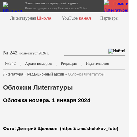
Электронный литературный журнал.
Выходит один раз в месяц. Основан в апреле 2014 г.
Школа
канал
Лиterraтурная
YouTube
Партнеры
№ 242
июль-август 2026 г.
№ 242
Архив номеров
Редакция
Издательство
.
.
.
Лиterraтура
»
Редакционный архив
» Обложки Лиterraтуры
Обложки Лиterraтуры
Обложка номера. 1 января 2024
Фото: Дмитрий Щелоков
(https://t.me/shelokov_foto)