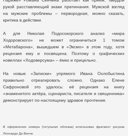
Париже» Романа Сенчина работает как приём, твёрдой
рукой расставляющий знаки препинания. Мужской взгляд
на мужские проблемы – первородная, можно сказать,
критика в действии.
А для Николая Подосокорского анализ «мира
Ходоровского» не может ограничиться 1 томом
«Метабарона», вышедшем в «Эксмо» в этом году, хотя
рецензия ему и посвящена. Поэтому о графических
новеллах «Ходоверсума» – ёмко и прицельно.
На новые «Записки» упрямого Ивана Охлобыстина
правильно отреагировать сложно. Однако Елене
Сафроновой это удалось: её рецензия на книгу
«знаменитого актёра, сценариста, писателя и священника»
демонстрирует по-настоящему здравое прочтение.
В оформлении номера (титульная обложка) использован фрагмент рисунка
Леонардо Да Винчи.