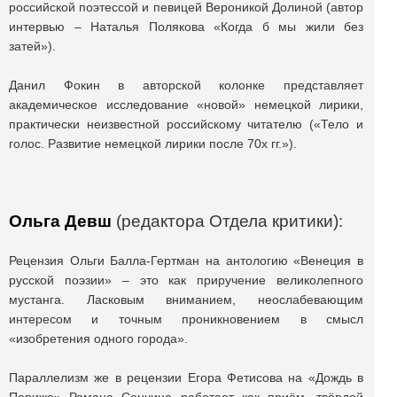
российской поэтессой и певицей Вероникой Долиной (автор
интервью – Наталья Полякова «Когда б мы жили без
затей»).
Данил Фокин в авторской колонке представляет
академическое исследование «новой» немецкой лирики,
практически неизвестной российскому читателю («Тело и
голос. Развитие немецкой лирики после 70х гг.»).
Ольга Девш
(редактора Отдела критики):
Рецензия Ольги Балла-Гертман на антологию «Венеция в
русской поэзии» – это как приручение великолепного
мустанга. Ласковым вниманием, неослабевающим
интересом и точным проникновением в смысл
«изобретения одного города».
Параллелизм же в рецензии Егора Фетисова на «Дождь в