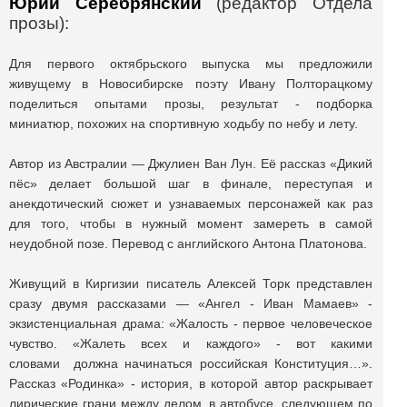
Юрий Серебрянский
(редактор Отдела
прозы):
Для первого октябрьского выпуска мы предложили
живущему в Новосибирске поэту Ивану Полторацкому
поделиться опытами прозы, результат - подборка
миниатюр, похожих на спортивную ходьбу по небу и лету.
Автор из Австралии — Джулиен Ван Лун. Её рассказ «Дикий
пёс» делает большой шаг в финале, переступая и
анекдотический сюжет и узнаваемых персонажей как раз
для того, чтобы в нужный момент замереть в самой
неудобной позе. Перевод c английского Антона Платонова.
Живущий в Киргизии писатель Алексей Торк представлен
сразу двумя рассказами — «Ангел - Иван Мамаев» -
экзистенциальная драма: «Жалость - первое человеческое
чувство. «Жалеть всех и каждого» - вот какими
словами должна начинаться российская Конституция…».
Рассказ «Родинка» - история, в которой автор раскрывает
лирические грани между делом, в автобусе, следующем по