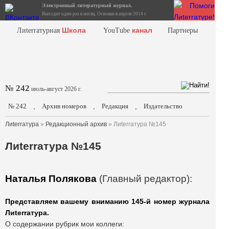
Электронный литературный журнал.
Выходит один раз в месяц. Основан в апреле 2014 г.
Школа
канал
Лиterraтурная
YouTube
Партнеры
№ 242
июль-август 2026 г.
№ 242
Архив номеров
Редакция
Издательство
.
.
.
Лиterraтура
»
Редакционный архив
» Лиterraтура №145
Лиterraтура №145
Наталья Полякова
(Главный редактор):
Представляем вашему вниманию 145-й номер журнала
Лиterraтура.
О содержании рубрик мои коллеги: