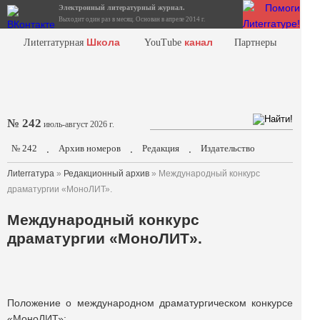
Электронный литературный журнал.
Выходит один раз в месяц. Основан в апреле 2014 г.
Школа
канал
Лиterraтурная
YouTube
Партнеры
№ 242
июль-август 2026 г.
№ 242
Архив номеров
Редакция
Издательство
.
.
.
Лиterraтура
»
Редакционный архив
» Международный конкурс
драматургии «МоноЛИТ».
Международный конкурс
драматургии «МоноЛИТ».
Положение о международном драматургическом конкурсе
«МоноЛИТ»: