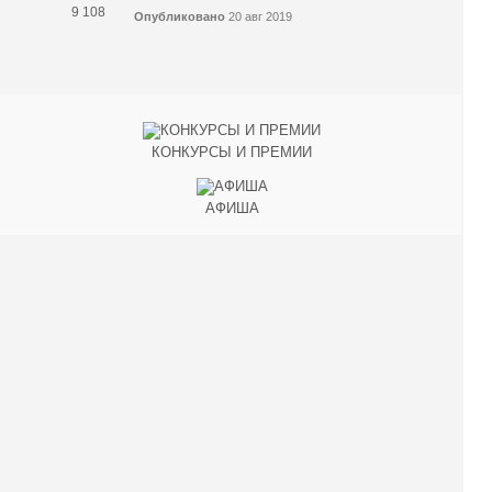
9 108
Опубликовано
20 авг 2019
КОНКУРСЫ И ПРЕМИИ
АФИША
Наверх ↑
© 2014-2026 ИД Лиterraтура
Правовая информация
Владелец - Наталья Комелькова