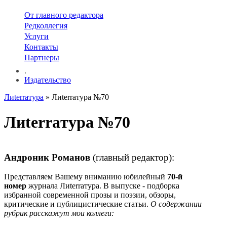
От главного редактора
Редколлегия
Услуги
Контакты
Партнеры
.
Издательство
Лиterraтура
» Лиterraтура №70
Лиterraтура №70
Андроник Романов
(главный редактор):
Представляем Вашему вниманию юбилейный
70-й
номер
журнала Лиterraтура. В выпуске - подборка
избранной современной прозы и поэзии, обзоры,
критические и публицистические статьи.
О содержании
рубрик расскажут мои коллеги: