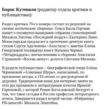
Борис Кутенков
(редактор отдела критики и
публицистики):
Раздел критики 70-го номера состоит из рецензий на
свежие поэтические сборники. Ольга Балла-Гертман
пишет о посмертно вышедшем собрании стихотворений
Михаила Лаптева «Последний воздух»; Екатерина Ливи-
Монастырская предлагает к прочтению девятую книгу
стихов Сергея Арутюнова «Апостасис»; заметки Елены
Генерозовой посвящены книге Наталии Черных
«Четырнадцать»; впечатлениями о сборнике Анастасии
Строкиной «Восемь минут» делится Светлана Михеева.
В разделе публицистики – биографический очерк Елены
Черниковой «Алмазные Шуры», написанный, по
признанию автора, к 110-летию со дня рождения её
дедушки. Традиционная ниша для интервью занята на
этот раз прозаиком и литературным агентом Ириной
Горюновой, с которой Роман Богословский беседует о
том, что такое сегодня в России профессия литературного
агента. Завершается раздел второй частью «Избранных
FB-записей» Михаила Эпштейна.