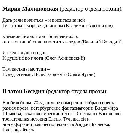
Мария Малиновская
(редактор отдела поэзии):
Дать речи вылиться – и выситься за ней
Гигантом в мареве долинном (Владимир Алейников).
в земной тёмной многости занемочь
от счастливой сплошности ты-следов (Василий Бородин)
И следы души на дне
И душа не во плоти (Олег Асиновский)
Там растянутые тени –
Вслед за нами. Вслед за всеми (Ольга Чугай).
Платон Беседин
(редактор отдела прозы):
В юбилейном, 70-м, номере намеренно собрана очень
разная проза: петербургские фантасмагории Владимира
Шпакова, эсхатологические тексты Светланы Василенко,
трогательная история Елены Тулушевой и
нонкоформистская беспощадность Андрея Бычкова.
Наслаждайтесь.