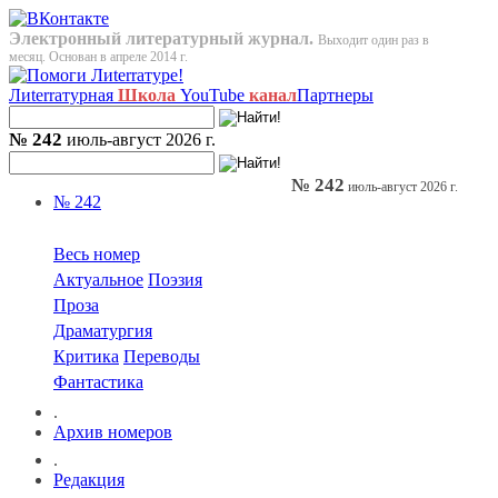
Электронный литературный журнал.
Выходит один раз в
месяц. Основан в апреле 2014 г.
Лиterraтурная
Школа
YouTube
канал
Партнеры
№ 242
июль-август 2026 г.
№ 242
июль-август 2026 г.
№ 242
Весь номер
Актуальное
Поэзия
Проза
Драматургия
Критика
Переводы
Фантастика
.
Архив номеров
.
Редакция