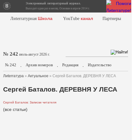
Электронный литературный журнал.
Выходит один раз в месяц. Основан в апреле 2014 г.
Школа
канал
Лиterraтурная
YouTube
Партнеры
№ 242
июль-август 2026 г.
№ 242
Архив номеров
Редакция
Издательство
.
.
.
Лиterraтура
»
Актуальное
» Сергей Баталов. ДЕРЕВНЯ У ЛЕСА
Сергей Баталов. ДЕРЕВНЯ У ЛЕСА
Сергей Баталов: Записки читателя
(все статьи)