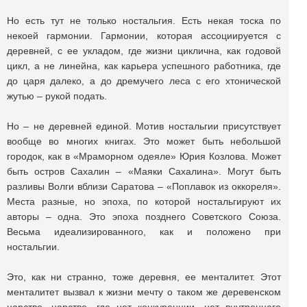
Но есть тут не только ностальгия. Есть некая тоска по
некоей гармонии. Гармонии, которая ассоциируется с
деревней, с ее укладом, где жизни циклична, как годовой
цикл, а не линейна, как карьера успешного работника, где
до царя далеко, а до дремучего леса с его хтонической
жутью – рукой подать.
Но – не деревней единой. Мотив ностальгии присутствует
вообще во многих книгах. Это может быть небольшой
городок, как в «Мраморном одеяле» Юрия Козлова. Может
быть остров Сахалин – «Маяки Сахалина». Могут быть
разливы Волги вблизи Саратова – «Поплавок из оккореля».
Места разные, но эпоха, по которой ностальгируют их
авторы – одна. Это эпоха позднего Советского Союза.
Весьма идеализированного, как и положено при
ностальгии.
Это, как ни странно, тоже деревня, ее менталитет. Этот
менталитет вызвал к жизни мечту о таком же деревенском