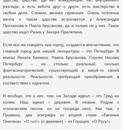
царстве, царстве, где нет конкуренции, нет внутреннего
разлада, а есть забота друг о друге, есть мастерство в
любом деле. Словом, вечная гармония. Очень поэтично
мечта о таком царстве встречается у Александра
Проханова и Павла Крусанова, да и только ли у них. Такое
царство ищет Разин у Захара Прилепина.
Если все же говорить про город, создается впечатление, что
главный город для нашей литературы – это Петербург. В
книгах Рената Беккина, Павла Крусанова, Сергея Носова
Петербург – не столько реальный, сколько
фантасмагорический, существующий в какой-то своей
реальности. Реальности, требующей преображения в
соответствии с идеалом.
И вообще, это у них, там, на Западе идеал – это Град на
холме. Наш идеал – деревня. В низине. Рядом с
хтоническим лесом, но не посреди него. Как там, у
Пушкина, два эпиграфа ко второй главе «Евгения
Онегина». «O rus!» (о деревня) – из Горация. «О Русь!».