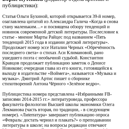
публицистики):
Статья Ольги Бухиной, которой открывается 39-й номер,
озаглавлена цитатой из Александра Галича «Когда я снова
стану маленьким…» и посвящена обзору тенденций и
новинок современной детской литературы. Послесловие к
статье - мнение Марты Райцес под названием «Пять
тенденций 2015 года в издании детской литературы».
Продолжает номер эссе Наталии Черных «Обречённость
последнего света» о стихах Аси Климановой, рано
ушедшего поэта с необычной судьбой. Константин
Кравцов продолжает публикацию заметок о Денисе
Новикове; очередная глава из его книги, готовящейся к
выходу в издательстве «Воймега», называется «Музыка и
музыка». Дмитрий Артис пишет о сборнике
стихотворений Антона Чёрного «Зелёное ведро».
Публицистика номера представлена «Избранными FB-
записями 2014-2015 гг.» литературоведа, профессора
факультета филологии Высшей школы экономики Олега
Лекманова (часть вторая, по традиции, - в следующем
номере). «Лиterraтура» завершает публикацию опроса
«Февраль: достать чернил и плакать?» о преподавании
литературы в школе; на вопросы редакции отвечают