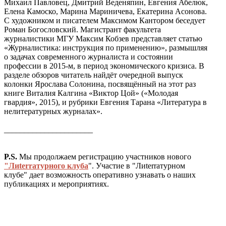
Михаил Павловец, Дмитрий Веденяпин, Евгения Абелюк,
Елена Камоско, Марина Мариничева, Екатерина Асонова.
С художником и писателем Максимом Кантором беседует
Роман Богословский. Магистрант факультета
журналистики МГУ Максим Кобзев представляет статью
«Журналистика: инструкция по применению», размышляя
о задачах современного журналиста и состоянии
профессии в 2015-м, в период экономического кризиса. В
разделе обзоров читатель найдёт очередной выпуск
колонки Ярослава Солонина, посвящённый на этот раз
книге Виталия Калгина «Виктор Цой» («Молодая
гвардия», 2015), и рубрики Евгения Тарана «Литература в
нелитературных журналах».
______________________
P.S.
Мы продолжаем регистрацию участников нового
"Лиterraтурного клуба
". Участие в "Лиterraтурном
клубе" дает возможность оперативно узнавать о наших
публикациях и мероприятиях.