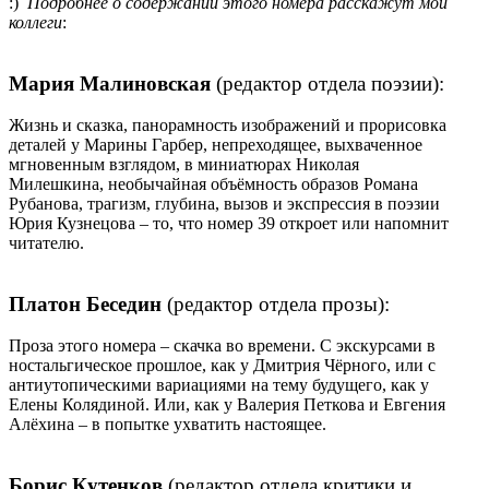
:)
Подробнее о содержании этого номера расскажут мои
коллеги
:
Мария Малиновская
(редактор отдела поэзии):
Жизнь и сказка, панорамность изображений и прорисовка
деталей у Марины Гарбер, непреходящее, выхваченное
мгновенным взглядом, в миниатюрах Николая
Милешкина, необычайная объёмность образов Романа
Рубанова, трагизм, глубина, вызов и экспрессия в поэзии
Юрия Кузнецова – то, что номер 39 откроет или напомнит
читателю.
Платон Беседин
(редактор отдела прозы):
Проза этого номера – скачка во времени. С экскурсами в
ностальгическое прошлое, как у Дмитрия Чёрного, или с
антиутопическими вариациями на тему будущего, как у
Елены Колядиной. Или, как у Валерия Петкова и Евгения
Алёхина – в попытке ухватить настоящее.
Борис Кутенков
(редактор отдела критики и