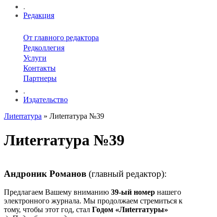
.
Редакция
От главного редактора
Редколлегия
Услуги
Контакты
Партнеры
.
Издательство
Лиterraтура
» Лиterraтура №39
Лиterraтура №39
Андроник Романов
(главный редактор):
Предлагаем Вашему вниманию
39-ый номер
нашего
электронного журнала. Мы продолжаем стремиться к
тому, чтобы этот год, стал
Годом «Лиterraтуры»