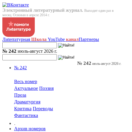
Электронный литературный журнал.
Выходит один раз в
месяц. Основан в апреле 2014 г.
Лиterraтурная
Школа
YouTube
канал
Партнеры
№ 242
июль-август 2026 г.
№ 242
июль-август 2026 г.
№ 242
Весь номер
Актуальное
Поэзия
Проза
Драматургия
Критика
Переводы
Фантастика
.
Архив номеров