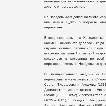
почти никогда не соответствовала вр
хоронили там еще до того.
На Новодевичьем довольно много могил
ним нельзя судить о возрасте кла
перенесены.
В советское время на Новодевичье 
Москвы. Обычно это делалось, когда
случаях останки переносили сюда 
высокопоставленный советский некр
находиться в рассеянии по всей 
перезахоранивать на Новодевичье даж
С ликвидированных кладбищ на Но
перенесены многие могилы: с Симон
Сергея Тимофеевича Аксакова (1791
Даниловского монастырского – Нико
Гоголя (1809 – 1852), Алексея Степан
(1835 – 1881), с соседнего Новодеви
Антона Павловича Чехова (1860 