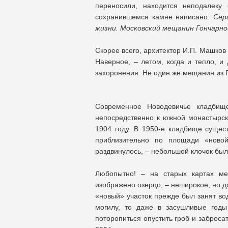
переносили, находится неподалеку
сохранившемся камне написано:
Сер
жизни. Московский мещанин Гончарно
Скорее всего, архитектор И.П. Машков
Наверное, – летом, когда и тепло, 
захоронения. Не один же мещанин из 
Современное Новодевичье кладбищ
непосредственно к южной монастырско
1904 году. В 1950-е кладбище сущес
приблизительно по площади «новой
раздвинулось, – небольшой клочок был 
Любопытно! – на старых картах ме
изображено озерцо, – неширокое, но д
«новый» участок прежде был занят во
могилу, то даже в засушливые год
поторопиться опустить гроб и забросат