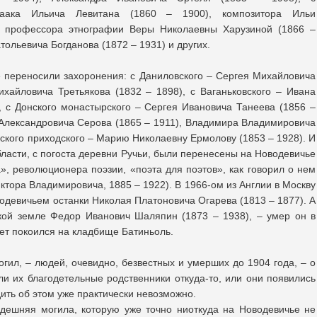
саака Ильича Левитана (1860 – 1900), композитора Ильи
, профессора этнографии Веры Николаевны Харузиной (1866 –
ольевича Богданова (1872 – 1931) и других.
 переносили захоронения: с Даниловского – Сергея Михайловича
хайловича Третьякова (1832 – 1898), с Ваганьковского – Ивана
 с Донского монастырского – Сергея Ивановича Танеева (1856 –
а Александровича Серова (1865 – 1911), Владимира Владимировича
нского приходского – Марию Николаевну Ермолову (1853 – 1928). И
области, с погоста деревни Ручьи, были перенесены на Новодевичье
, революционера поэзии, «поэта для поэтов», как говорил о нем
тора Владимировича, 1885 – 1922). В 1966-ом из Англии в Москву
одевичьем останки Николая Платоновича Огарева (1813 – 1877). А
кой земле Федор Иванович Шаляпин (1873 – 1938), – умер он в
лет покоился на кладбище Батиньоль.
гил, – людей, очевидно, безвестных и умерших до 1904 года, – о
ли их благодетельные родственники откуда-то, или они появились
ить об этом уже практически невозможно.
здешняя могила, которую уже точно ниоткуда на Новодевичье не