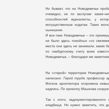
Но бывает, что на Новодевичье проб
очевидно, не по заслугам: какие-н
способностей журналисты, у кото
могущественные ходатаи. Таких моги
нынешние.
И все-таки Новодевичье – это преим
ни было здесь покойных «со связями
места они здесь ни занимали, какие б
по гамбургскому счету всем извест
Новодевичье, – благодаря им заметнее
На «старой» территории Новодевичьег
написано:
Герой труда профессор ар
Могила архитектора огорожена невы
надпись:
По проекту Машкова сооруж
Так с этого, задокументированного
кладбища. Но нужно заметить, что 