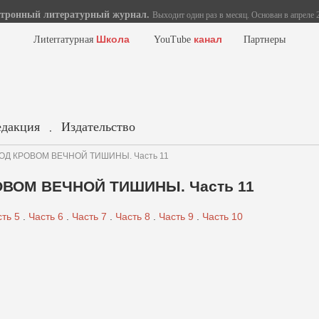
тронный литературный журнал.
Выходит один раз в месяц. Основан в апреле 2
Школа
канал
Лиterraтурная
YouTube
Партнеры
едакция
Издательство
.
ПОД КРОВОМ ВЕЧНОЙ ТИШИНЫ. Часть 11
ОВОМ ВЕЧНОЙ ТИШИНЫ. Часть 11
ть 5
.
Часть 6
.
Часть 7
.
Часть 8
.
Часть 9
.
Часть 10