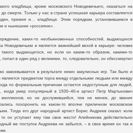
кого кладбища, кроме московского Новодевичьего, оказаться на
до смерти. Только у нас в стране успешная карьера составляется
 орден, премия и… кладбище. Этим порядкам, установившимся в
или и нынешние «россияне».
верждение, каких-то необыкновенных способностей, выдающихся
 на Новодевичьем и является важнейшей вехой в карьере: человек
 такого выдающегося, но если он каким-то образом, какими-то
, попал в один ряд с великими, то, следовательно, он обессмертил
о завоевывается в результате неких закулисных игр. Так было и
е является предметом торга между отдельными людьми или между
ногда по формальным причинам остается недоступным для людей,
, когда умер популярный в 1930–40-е артист Петр Мартынович
 миллионов, но не дослужившийся, тем не менее, до звания
бирались похоронить на каком-то вполне приличном московском
ьем. Тогда его друг народный артист Борис Андреев сказал: коли
 то он уступает ему там свое место! Алейникова действительно
дный же поступок Андреева не забылся, – в свое время он так и
иже.