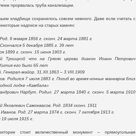
олеем прорвалась труба канализации.
ьем кладбище сохранилось совсем немного. Даже если считать с
некоторые надписи на старых камнях:
д. 9 января 1856 г. сконч. 24 марта 1881 г.
кончался 5 декабря 1885 г. 39 лет
 1899 г. сконч. 15 июня 1903 г.
ой Троицкой что на Грязях церкви диакон Иоанн Петрович
 Жития его было 65 лет
Генерал-майор. 31.XII.1863 – 3.VIII.1909
. Родился 7 июля 1883 г. Погиб во время ночных маневров близ
дводной лодке «Камбала»
ндрович Нарбут. Родил. 27 марта 1840 г. сконч. 5 марта 1910
Яковлевич Самоквасов. Род. 1834 сконч. 1911
ванов. Род. 27 марта 1974 г. сконч. 7 октября 1913 г.
19 июля 1915 г
.
итории стоит величественный монумент – прямоугольная