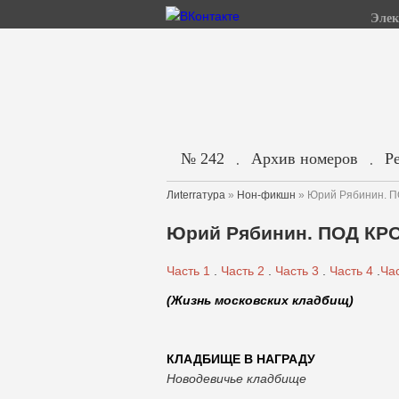
Элек
№ 242
Архив номеров
Р
.
.
Лиterraтура
»
Нон-фикшн
» Юрий Рябинин. 
Юрий Рябинин. ПОД КР
Часть 1
.
Часть 2
.
Часть 3
.
Часть 4
.
Час
(Жизнь московских кладбищ)
КЛАДБИЩЕ В НАГРАДУ
Новодевичье кладбище