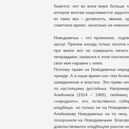
Кажется, нет во всем мире больше та
котором многие нацеливаются задолго 
из таких вех – должность, звание,
советское время, нисколько не измен
Новодевичье – это признание, подт
заслуг. Причем иногда только могила
при жизни мог не совершить ничего
неправдами, оказался в этом пантеоне
свое имя наравне с ними.
Поэтому право на Новодевичье нередк
прежде. А в наше время оно тем боле
гражданином и властью. Это право и
по настоящему достойных. Например
Алейников (1914 – 1965), любимец
«народного», его, естественно, со
кладбище, но только не на Новодевич
Алейникову Новодевичье не по чину,
похоронили на Новодевичьем. Благоро
довольствовался кладбищем рангом н