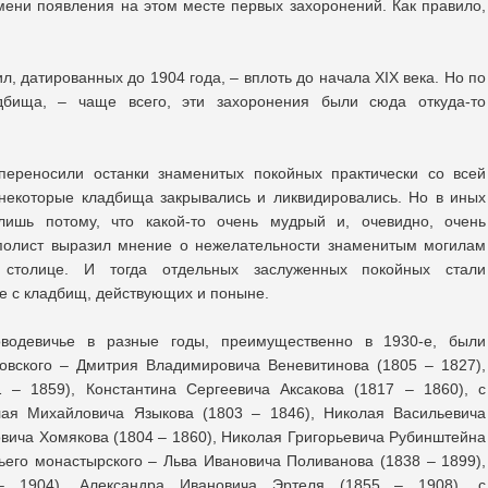
емени появления на этом месте первых захоронений. Как правило,
, датированных до 1904 года, – вплоть до начала XIX века. Но по
дбища, – чаще всего, эти захоронения были сюда откуда-то
переносили останки знаменитых покойных практически со всей
 некоторые кладбища закрывались и ликвидировались. Но в иных
лишь потому, что какой-то очень мудрый и, очевидно, очень
ополист выразил мнение о нежелательности знаменитым могилам
столице. И тогда отдельных заслуженных покойных стали
е с кладбищ, действующих и поныне.
водевичье в разные годы, преимущественно в 1930-е, были
овского – Дмитрия Владимировича Веневитинова (1805 – 1827),
 – 1859), Константина Сергеевича Аксакова (1817 – 1860), с
лая Михайловича Языкова (1803 – 1846), Николая Васильевича
овича Хомякова (1804 – 1860), Николая Григорьевича Рубинштейна
чьего монастырского – Льва Ивановича Поливанова (1838 – 1899),
– 1904), Александра Ивановича Эртеля (1855 – 1908), с