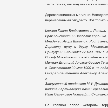
Тихон, узнав, что под ленинским мавз
Дореволюционных могил на Новодевич
перенесенными откуда-то. Вот только 
Княжна Павла Владимировна Яшвиль. Ро
Врач Константин Павлович Хорошко. С
Младенец Игорь Шаляпин. Род. 3 января
Дорогому мужу и другу. Московск
Прилуцкий. Скончался 22 мая 1907 г.
Иосиф Михайлович Бонч-Богдановский. 
Мичман Дмитрий Александрович Тучков
г. Севастополя 29 мая 1909 г. на по
Генерал-лейтенант Александр Алекса
г.
Заслуженный профессор М.У. Дмитрий 
Капитан артиллерии Иван Сергеевич И
Иван Семенович Нотгафт. Скончался 
На главной аллее «старой» терр