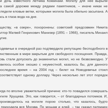
ли дочь известного летчика Коккинаки. Могилу для нее вырыли
а самой дорожке между рядами памятников, – иначе никак не
глядели еловые ветки, которыми могила была обильно засыпана. А
сь в глаза вода на дне.
уществу, «в озере», похоронены: советский предсовмин Никита
ьптор Матвей Генрихович Манизер (1891 – 1966), писатель Михаил
угие.
водевичье в очередной раз подтвердило репутацию бесподобного в
инственным в мире закрытым для свободного посещения. Правда,
овь стали допускать до знаменитых могил, но не безвозмездно. У
вилось особое окошко с неуместной, казалось бы, для данного
последнее время – на 2004 год – билет на Новодевичье стоил
соответствует одному доллару. Через несколько лет этот порядок
гда по вполне уважительной причине: кто-то повадился совершать
гиле Хрущева. Это, как говорится, – от благодарных потомков. И,
производилось на могиле порою столько, что казалось, будто
 приходила вся Москва. По мощам и елей, – так сказал патриарх