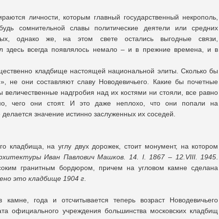
ираются личности, которым главный государственный некрополь,
ибудь сомнительной славы политические деятели или средних
рых, однако же, на этом свете остались выгодные связи,
л здесь всегда появлялось немало – и в прежние времена, и в
ущественно кладбище настоящей национальной элиты. Сколько бы
», не они составляют славу Новодевичьего. Какие бы почетные
ы величественные надгробия над их костями ни стояли, все равно
но, чего они стоят. И это даже неплохо, что они попали на
 делается значение истинно заслуженных их соседей.
о кладбища, на углу двух дорожек, стоит монумент, на котором
хитектуры Иван Павлович Машков. 14. I. 1867 – 12.VIII. 1945
.
соким гранитным бордюром, причем на угловом камне сделана
ено это кладбище 1904 г
.
 в камне, года и отсчитывается теперь возраст Новодевичьего
дата официального учреждения большинства московских кладбищ