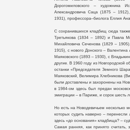
Дорогомиловского – художника И
Александровича Саца (1875 – 1912)
1931), профессора–биолога Еллия Анат
С сохранившихся кладбищ сюда также
Третьякова (1834 – 1892) и Павла Ми
Михайловича Сеченова (1829 – 1905),
1915), с нового Донского – Валентин
Маяковского (1893 – 1930), с Владыки
другие. В 1960 году из Новгородской 
останки «Председателя Земного Шара»
Маяковский, Велимира Хлебникова (Вик
были доставлены и захоронены на Нов
в 1984-ом здесь был предан московс
эмиграции – в Париже, и сорок шесть 
Но есть на Новодевичьем несколько мо
которых судить наверно – перенесли 
здесь «до основания» кладбища? – суд
Самая ранняя, как принято считать, 