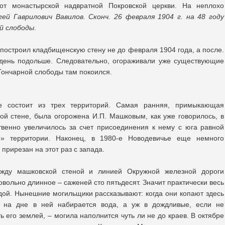
 от монастырской надвратной Покровской церкви. На неплохо
гей Гаврилович Вавилов. Сконч. 26 февраля 1904 г. на 48 году
й слободы
.
 построил кладбищенскую стену не до февраля 1904 года, а после.
и день подольше. Следовательно, огораживали уже существующие
Гончарной слободы там покоился.
е состоит из трех территорий. Самая ранняя, примыкающая
й стене, была огорожена И.П. Машковым, как уже говорилось, в
твенно увеличилось за счет присоединения к нему с юга равной
» территории. Наконец, в 1980-е Новодевичье еще немного
прирезан на этот раз с запада.
жду машковской стеной и линией Окружной железной дороги
овольно длинное – саженей сто пятьдесят. Значит практически весь
дой. Нынешние могильщики рассказывают: когда они копают здесь
ы на дне в ней набирается вода, а уж в дождливые, если не
ь его землей, – могила наполнится чуть ли не до краев. В октябре