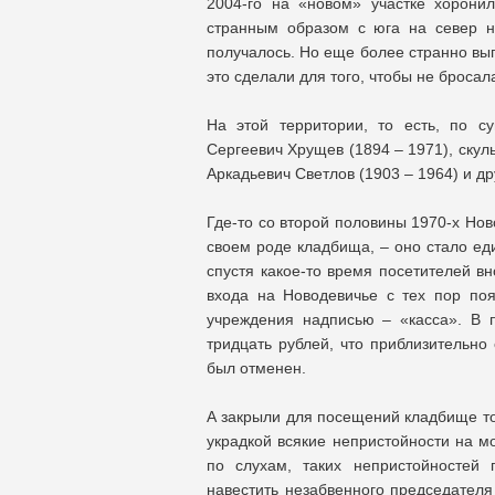
2004-го на «новом» участке хорони
странным образом с юга на север н
получалось. Но еще более странно вы
это сделали для того, чтобы не бросала
На этой территории, то есть, по с
Сергеевич Хрущев (1894 – 1971), скул
Аркадьевич Светлов (1903 – 1964) и др
Где-то со второй половины 1970-х Но
своем роде кладбища, – оно стало ед
спустя какое-то время посетителей вн
входа на Новодевичье с тех пор поя
учреждения надписью – «касса». В 
тридцать рублей, что приблизительно 
был отменен.
А закрыли для посещений кладбище то
украдкой всякие непристойности на мо
по слухам, таких непристойностей 
навестить незабвенного председателя