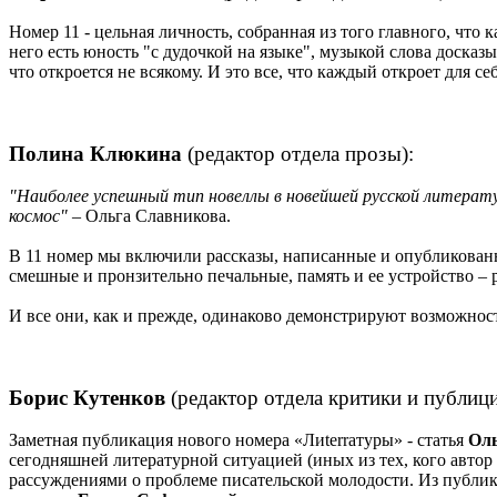
Номер 11 - цельная личность, собранная из того главного, что к
него есть юность "с дудочкой на языке", музыкой слова досказыв
что откроется не всякому. И это все, что каждый откроет для с
Полина Клюкина
(редактор отдела прозы):
"Наиболее успешный тип новеллы в новейшей русской литератур
космос"
– Ольга Славникова.
В 11 номер мы включили рассказы, написанные и опубликованн
смешные и пронзительно печальные, память и ее устройство – 
И все они, как и прежде, одинаково демонстрируют возможно
Борис Кутенков
(редактор отдела критики и публици
Заметная публикация нового номера «Лиterraтуры» - статья
Ол
сегодняшней литературной ситуацией (иных из тех, кого автор
рассуждениями о проблеме писательской молодости. Из публи