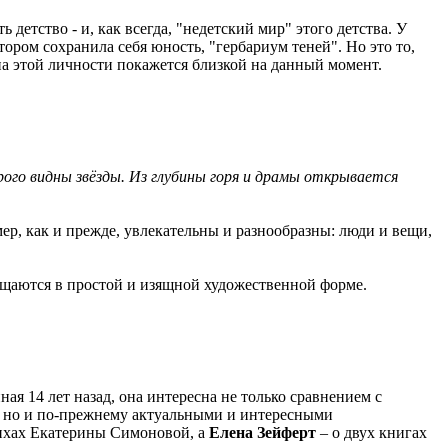
 детство - и, как всегда, "недетский мир" этого детства. У
отором сохранила себя юность, "гербариум теней". Но это то,
рона этой личности покажется близкой на данный момент.
рого видны звёзды. Из глубины горя и драмы открывается
р, как и прежде, увлекательны и разнообразны: люди и вещи,
щаются в простой и изящной художественной форме.
я 14 лет назад, она интересна не только сравнением с
), но и по-прежнему актуальными и интересными
ихах Екатерины Симоновой, а
Елена Зейферт
– о двух книгах