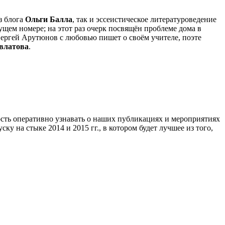
з блога
Ольги Балла
, так и эссеистическое литературоведение
щем номере; на этот раз очерк посвящён проблеме дома в
: Сергей Арутюнов с любовью пишет о своём учителе, поэте
влатова
.
ность оперативно узнавать о наших публикациях и мероприятиях
у на стыке 2014 и 2015 гг., в котором будет лучшее из того,