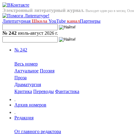
Электронный литературный журнал.
Выходит один раз в месяц. Осно
Лиterraтурная
Школа
YouTube
канал
Партнеры
№ 242
июль-август 2026 г.
№ 242
Весь номер
Актуальное
Поэзия
Проза
Драматургия
Критика
Переводы
Фантастика
.
Архив номеров
.
Редакция
От главного редактора