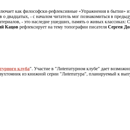
включает как философски-рефлексивные «Упражнения в бытии» и
о двадцатых, - с началом читатель мог познакомиться в предыду
 материалов, - это наследие ушедших, память о живых классиках
ий Кацов
рефлексирует на тему топографии писателя
Сергея До
турного клуба
". Участие в "Лиterraтурном клубе" дает возмож
вухтомник из книжной серии "Лиterraтура", планируемый к выпуск