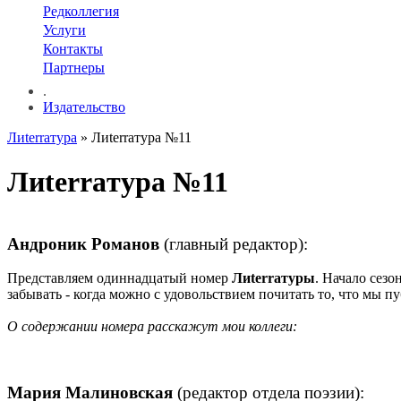
Редколлегия
Услуги
Контакты
Партнеры
.
Издательство
Лиterraтура
» Лиterraтура №11
Лиterraтура №11
Андроник Романов
(главный редактор):
Представляем одиннадцатый номер
Лиterraтуры
. Начало сезо
забывать - когда можно с удовольствием почитать то, что м
О содержании номера расскажут мои коллеги:
Мария Малиновская
(редактор отдела поэзии):