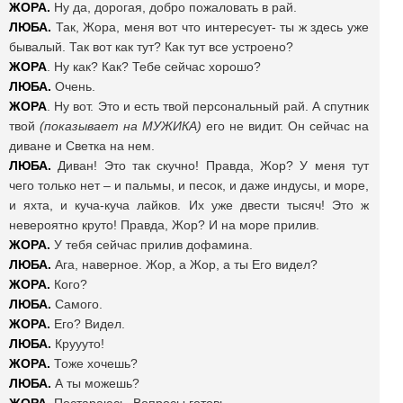
ЖОРА.
Ну да, дорогая, добро пожаловать в рай.
ЛЮБА.
Так, Жора, меня вот что интересует- ты ж здесь уже
бывалый. Так вот как тут? Как тут все устроено?
ЖОРА
. Ну как? Как? Тебе сейчас хорошо?
ЛЮБА.
Очень.
ЖОРА
. Ну вот. Это и есть твой персональный рай. А спутник
твой
(показывает на МУЖИКА)
его не видит. Он сейчас на
диване и Светка на нем.
ЛЮБА.
Диван! Это так скучно! Правда, Жор? У меня тут
чего только нет – и пальмы, и песок, и даже индусы, и море,
и яхта, и куча-куча лайков. Их уже двести тысяч! Это ж
невероятно круто! Правда, Жор? И на море прилив.
ЖОРА.
У тебя сейчас прилив дофамина.
ЛЮБА.
Ага, наверное. Жор, а Жор, а ты Его видел?
ЖОРА.
Кого?
ЛЮБА.
Самого.
ЖОРА.
Его? Видел.
ЛЮБА.
Круууто!
ЖОРА.
Тоже хочешь?
ЛЮБА.
А ты можешь?