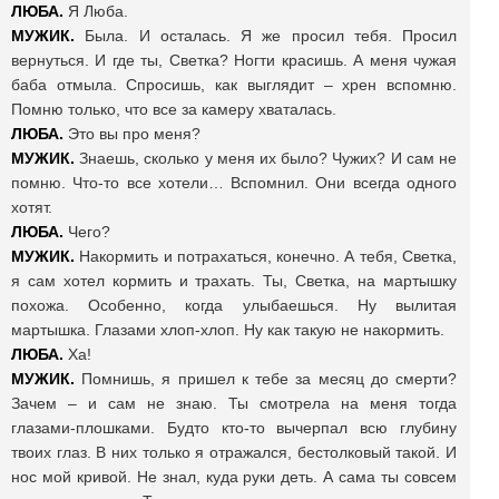
ЛЮБА.
Я Люба.
МУЖИК.
Была. И осталась. Я же просил тебя. Просил
вернуться. И где ты, Светка? Ногти красишь. А меня чужая
баба отмыла. Спросишь, как выглядит – хрен вспомню.
Помню только, что все за камеру хваталась.
ЛЮБА.
Это вы про меня?
МУЖИК.
Знаешь, сколько у меня их было? Чужих? И сам не
помню. Что-то все хотели… Вспомнил. Они всегда одного
хотят.
ЛЮБА.
Чего?
МУЖИК.
Накормить и потрахаться, конечно. А тебя, Светка,
я сам хотел кормить и трахать. Ты, Светка, на мартышку
похожа. Особенно, когда улыбаешься. Ну вылитая
мартышка. Глазами хлоп-хлоп. Ну как такую не накормить.
ЛЮБА.
Ха!
МУЖИК.
Помнишь, я пришел к тебе за месяц до смерти?
Зачем – и сам не знаю. Ты смотрела на меня тогда
глазами-плошками. Будто кто-то вычерпал всю глубину
твоих глаз. В них только я отражался, бестолковый такой. И
нос мой кривой. Не знал, куда руки деть. А сама ты совсем