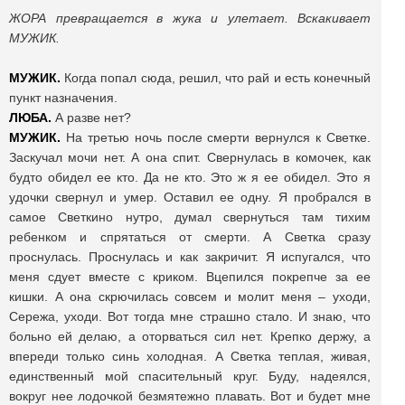
ЖОРА превращается в жука и улетает. Вскакивает
МУЖИК.
МУЖИК.
Когда попал сюда, решил, что рай и есть конечный
пункт назначения.
ЛЮБА.
А разве нет?
МУЖИК.
На третью ночь после смерти вернулся к Светке.
Заскучал мочи нет. А она спит. Свернулась в комочек, как
будто обидел ее кто. Да не кто. Это ж я ее обидел. Это я
удочки свернул и умер. Оставил ее одну. Я пробрался в
самое Светкино нутро, думал свернуться там тихим
ребенком и спрятаться от смерти. А Светка сразу
проснулась. Проснулась и как закричит. Я испугался, что
меня сдует вместе с криком. Вцепился покрепче за ее
кишки. А она скрючилась совсем и молит меня – уходи,
Сережа, уходи. Вот тогда мне страшно стало. И знаю, что
больно ей делаю, а оторваться сил нет. Крепко держу, а
впереди только синь холодная. А Светка теплая, живая,
единственный мой спасительный круг. Буду, надеялся,
вокруг нее лодочкой безмятежно плавать. Вот и будет мне