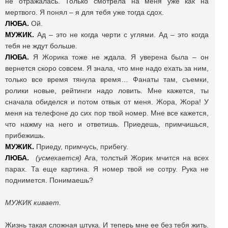
не отражалась. Только смотрела на меня уже как на
мертвого. Я понял – я для тебя уже тогда сдох.
ЛЮБА.
Ой.
МУЖИК.
Ад – это не когда черти с углями. Ад – это когда
тебя не ждут больше.
ЛЮБА.
Я Жорика тоже не ждала. Я уверена была – он
вернется скоро совсем. Я знала, что мне надо ехать за ним,
только все время тянула время… Фанаты там, съемки,
ролики новые, рейтинги надо ловить. Мне кажется, ты
сначала обиделся и потом отвык от меня. Жора, Жора! У
меня на телефоне до сих пор твой номер. Мне все кажется,
что нажму на него и ответишь. Приедешь, примчишься,
прибежишь.
МУЖИК.
Приеду, примчусь, прибегу.
ЛЮБА.
(усмехается)
Ага, толстый Жорик мчится на всех
парах. Та еще картина. Я номер твой не сотру. Рука не
поднимется. Понимаешь?
МУЖИК кивает.
Жизнь такая сложная штука. И теперь мне ее без тебя жить.