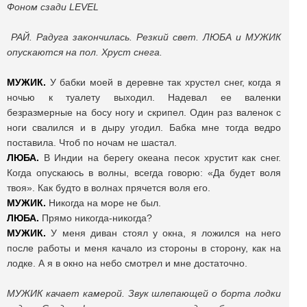
Фоном сзади LEVEL
РАЙ. Радуга закончилась. Резкий свет. ЛЮБА и МУЖИК
опускаются на пол. Хруст снега.
МУЖИК.
У бабки моей в деревне так хрустел снег, когда я
ночью к туалету выходил. Надевал ее валенки
безразмерные на босу ногу и скрипел. Один раз валенок с
ноги свалился и в дыру угодил. Бабка мне тогда ведро
поставила. Чтоб по ночам не шастал.
ЛЮБА.
В Индии на берегу океана песок хрустит как снег.
Когда опускаюсь в волны, всегда говорю: «Да будет воля
твоя». Как будто в волнах прячется воля его.
МУЖИК.
Никогда на море не был.
ЛЮБА.
Прямо никогда-никогда?
МУЖИК.
У меня диван стоял у окна, я ложился на него
после работы и меня качало из стороны в сторону, как на
лодке. А я в окно на небо смотрел и мне достаточно.
МУЖИК качает камерой. Звук шлепающей о борта лодки