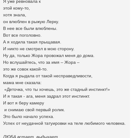
Я уже ревновала к
этой кому-то,
хотя знала,
он влюблен в рыжую Лерку.
В нее все были влюблены.
Вот все поголовно.
А я ходила такая прыщавая.
И никто не смотрел в мою сторону.
Ну да, только Жора провожал меня до дома.
Но вслушайтесь, что за имя – Жора –
это же совок какой-то.
Когда я рыдала от такой несправедливости,
мама мне сказала:
«Деточка, что ты хочешь, это же стадный инстинкт!»
И я такая - ага, меня задрал этот инстинкт.
И вот я беру камеру
и снимаю свой первый ролик.
Это было начало успеха.
Успех от неудачной татуировки на теле любимого человека.
ЛЮБА встает, выдыхает.