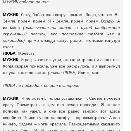
МУЖИК падает на пол.
МУЖИК.
Лежу, баба голая вокруг прыгает. Знаю, что все. Я -
Земля, прием, прием. Я - Земля, прием, прием, Воздух. А
из меня
(показывает на живот и рукой изображает
скрюченный росток, его постоянно трясет как в
лихорадке)
прямо отсюда кактус растет, иголками изнутри
колет.
ЛЮБА.
Жееесть.
МУЖИК.
И разрывает изнутри, аж ткани трещат и лопаются.
Когда скорая приехала, уже все раскрылось, и я выпрыгнул
оттуда, как головастик.
(нежно ЛЮБЕ)
Иди ко мне.
ЛЮБА не подходит, стоит в стороне.
МУЖИК.
Я не хотел с телом оставаться. К Светке полетел
сразу. Посмотреть, с кем она вечер проводит. Я от нее
полгода как ушел, а она все равно занозой вот здесь
свербила. Присел у нее на шкафу – порассматривал. А она
ничего, сидела – ногти красила. Разноцветными какими-то
лаками. Одна. Я ей сразу все простил – и скандалы, и