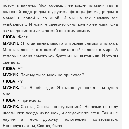
потом в ванную. Моя собака… ее кишки плавали там в
холодной воде рядом с другими фотографиями, рядом с
мамой и папой и со мной. И мы на тех снимках все
улыбались… И язык, я зачем-то снял крупно ее язык. Она
за час до смерти лизала мой нос этим языком.
ЛЮБА.
Жесть.
МУЖИК.
Я тогда вылавливал эти мокрые снимки и плакал.
Мне казалось, что я самый несчастный человек в мире. А
теперь из меня самого как будто кишки вытащили. И это ты
сделала.
ЛЮБА.
Я?
МУЖИК.
Почему ты за мной не приехала?
ЛЮБА.
Я?
МУЖИК.
Ты. Я тебя ждал. Я только тут понял - ты нужна
мне.
ЛЮБА.
Я приехала.
МУЖИК.
Светка, Светка, топотуныш мой. Ножками по полу
шлеп-шлеп всегда из ванной, и следочек тянется. Так и не
научил я тебя, дурочку, полотенцем пользоваться.
Непослушная ты, Светка, была.