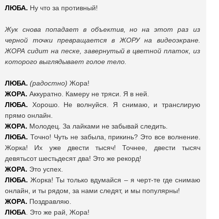
ЛЮБА.
Ну что за противный!
Жук снова попадает в объектив, но на этот раз из
черной точки превращается в ЖОРУ на видеоэкране.
ЖОРА сидит на песке, завернутый в цветной платок, из
которого выглядывает голое тело.
ЛЮБА.
(радостно)
Жора!
ЖОРА.
Аккуратно. Камеру не тряси. Я в ней.
ЛЮБА.
Хорошо. Не волнуйся. Я снимаю, и транслирую
прямо онлайн.
ЖОРА.
Молодец. За лайками не забывай следить.
ЛЮБА.
Точно! Чуть не забыла, прикинь? Это все волнение.
Жорка! Их уже двести тысяч! Точнее, двести тысяч
девятьсот шестьдесят два! Это же рекорд!
ЖОРА.
Это успех.
ЛЮБА.
Жорка! Ты только вдумайся – я черт-те где снимаю
онлайн, и ты рядом, за нами следят, и мы популярны!
ЖОРА.
Поздравляю.
ЛЮБА
. Это же рай, Жора!