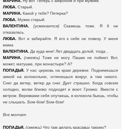
МАРИНА.
Ну вот. Теперь с айфоном и при мужике.
ЛЮБА.
Старый.
МАРИНА.
Какой у тебя? Пятерка?
ЛЮБА.
Мужик старый.
ВАЛЕНТИНА.
(усмехается)
Скажешь тоже. Я б не
отказалась.
ЛЮБА.
Вот и забирайте. Я его к себе не повезу. У меня
мама.
ВАЛЕНТИНА.
Да куда мне! Лет двадцать долой, тогда…
МАРИНА.
(смеясь)
Тоже не могу. Пашик не поймет. Вот,
может, матушке, при монастыре? А?
ПОПАДЬЯ.
У нас церковь на краю деревни. Поднимешься
зимой на колокольню, оглянешься вокруг, а там никого.
Снег да ветер, ветер да снег. Дует страшно. Когда совсем
холодно, волки близко подходят и воют. Громко. Вместе с
ветром. Веревками себя опутаешь, в колокола бьешь, чтобы
не слышать. Бом-бом! Бом-бом!
Все молчат.
ПОПАДЬЯ.
(смеясь)
Что там делать красавцу такому?