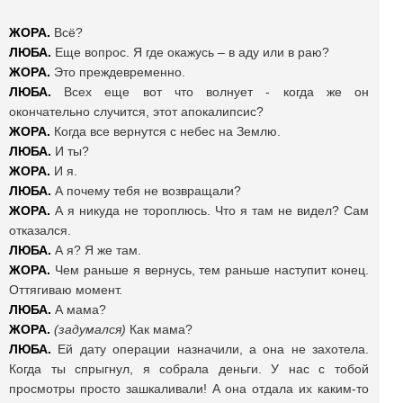
ЖОРА.
Всё?
ЛЮБА.
Еще вопрос. Я где окажусь – в аду или в раю?
ЖОРА.
Это преждевременно.
ЛЮБА.
Всех еще вот что волнует - когда же он
окончательно случится, этот апокалипсис?
ЖОРА.
Когда все вернутся с небес на Землю.
ЛЮБА.
И ты?
ЖОРА.
И я.
ЛЮБА.
А почему тебя не возвращали?
ЖОРА.
А я никуда не тороплюсь. Что я там не видел? Сам
отказался.
ЛЮБА.
А я? Я же там.
ЖОРА.
Чем раньше я вернусь, тем раньше наступит конец.
Оттягиваю момент.
ЛЮБА.
А мама?
ЖОРА.
(задумался)
Как мама?
ЛЮБА.
Ей дату операции назначили, а она не захотела.
Когда ты спрыгнул, я собрала деньги. У нас с тобой
просмотры просто зашкаливали! А она отдала их каким-то