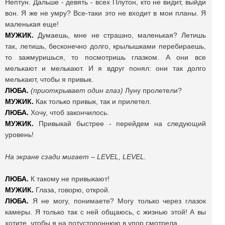
Нептун. Дальше - девять - всех Плутон, кто не видит, выйди
вон. Я же не умру? Все-таки это не входит в мои планы. Я
маленькая еще!
МУЖИК.
Думаешь, мне не страшно, маленькая? Летишь
так, летишь, бесконечно долго, крылышками перебираешь,
то зажмуришься, то посмотришь глазком. А они все
мелькают и мелькают. И я вдруг понял: они так долго
мелькают, чтобы я привык.
ЛЮБА.
(приоткрывает один глаз)
Луну пролетели?
МУЖИК.
Как только привык, так и прилетел.
ЛЮБА.
Хочу, чтоб закончилось.
МУЖИК.
Привыкай быстрее - перейдем на следующий
уровень!
На экране сзади мигает – LEVEL, LEVEL.
ЛЮБА.
К такому не привыкают!
МУЖИК.
Глаза, говорю, открой.
ЛЮБА.
Я не могу, понимаете? Могу только через глазок
камеры. Я только так с ней общаюсь, с жизнью этой! А вы
хотите, чтобы я на потустороннюю в упор смотрела.