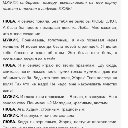
МУЖИК отбирает камеру, вытаскивает из нее карту
памяти и прячет в лифчике ЛЮБЫ.
ЛЮБА.
Я сейчас поняла. Без тебя не было бы ЛЮБЫ ЭЛОТ.
А была бы просто прыщавая девочка Люба. Мне кажется,
что я твое создание.
МУЖИК.
Понимаешь, топотуныш, я мир познавал через
женщин. И новая всегда была новой страницей. Я делал
тебе больно и знал об этом. Это была твоя боль, я
осознанно вводил ее в тебя.
ЛЮБА.
Я и сейчас играю по твоим правилам. Еду сюда,
снимаю, ногти ломаю, мою чужих голых мужиков, даю им
обнимать себя. Ведь это твоя воля, Жорик! Твоя последняя
воля! Так что не надо! Не надо мне накручивать чувство
вины!
МУЖИК.
И глаза твои плошками… Я знаю, я заслужил. Но я
заново хочу. Понимаешь? Молодым, красивым, чистым.
ЛЮБА.
Ага. Худым, стройным, грациозным.
МУЖИК.
Я вернусь и начнем сначала.
ЛЮБА.
Когда ты вернешься, Жорик, наступит апокалипсис.