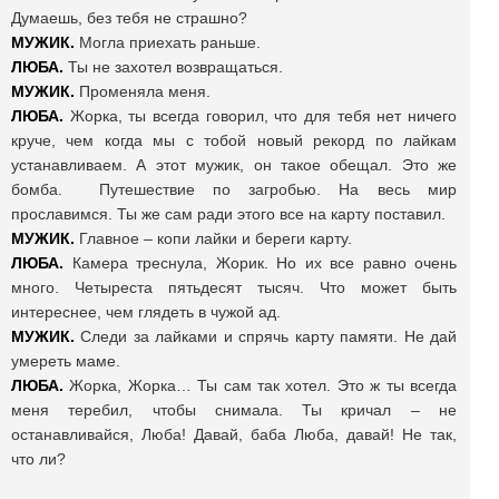
Думаешь, без тебя не страшно?
МУЖИК.
Могла приехать раньше.
ЛЮБА.
Ты не захотел возвращаться.
МУЖИК.
Променяла меня.
ЛЮБА.
Жорка, ты всегда говорил, что для тебя нет ничего
круче, чем когда мы с тобой новый рекорд по лайкам
устанавливаем. А этот мужик, он такое обещал. Это же
бомба. Путешествие по загробью. На весь мир
прославимся. Ты же сам ради этого все на карту поставил.
МУЖИК.
Главное – копи лайки и береги карту.
ЛЮБА.
Камера треснула, Жорик. Но их все равно очень
много. Четыреста пятьдесят тысяч. Что может быть
интереснее, чем глядеть в чужой ад.
МУЖИК.
Следи за лайками и спрячь карту памяти. Не дай
умереть маме.
ЛЮБА.
Жорка, Жорка… Ты сам так хотел. Это ж ты всегда
меня теребил, чтобы снимала. Ты кричал – не
останавливайся, Люба! Давай, баба Люба, давай! Не так,
что ли?