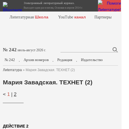
Электронный литературный журнал.
Выходит один раз в месяц. Основан в апреле 2014 г.
Школа
канал
Лиterraтурная
YouTube
Партнеры
№ 242
июль-август 2026 г.
№ 242
Архив номеров
Редакция
Издательство
.
.
.
Лиterraтура
» Мария Завадская. ТЕХНЕТ (2)
Мария Завадская. ТЕХНЕТ (2)
<
1
|
2
_________
ДЕЙСТВИЕ 2