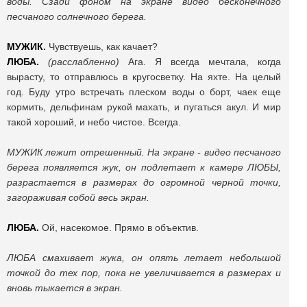
воды. Сзади фоном на экране видео бесконечного
песчаного солнечного берега.
МУЖИК.
Чувствуешь, как качает?
ЛЮБА.
(расслабленно)
Ага. Я всегда мечтала, когда
вырасту, то отправлюсь в кругосветку. На яхте. На целый
год. Буду утро встречать плеском воды о борт, чаек еще
кормить, дельфинам рукой махать, и пугаться акул. И мир
такой хороший, и небо чистое. Всегда.
МУЖИК лежит отрешенный. На экране - видео песчаного
берега появляется жук, он подлетает к камере ЛЮБЫ,
разрастается в размерах до огромной черной точки,
загораживая собой весь экран.
ЛЮБА.
Ой, насекомое. Прямо в объектив.
ЛЮБА смахивает жука, он опять летает небольшой
точкой до тех пор, пока не увеличивается в размерах и
вновь тыкается в экран.