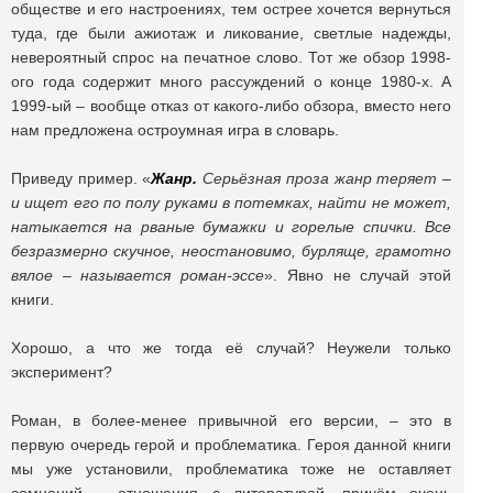
обществе и его настроениях, тем острее хочется вернуться
туда, где были ажиотаж и ликование, светлые надежды,
невероятный спрос на печатное слово. Тот же обзор 1998-
ого года содержит много рассуждений о конце 1980-х. А
1999-ый – вообще отказ от какого-либо обзора, вместо него
нам предложена остроумная игра в словарь.
Приведу пример. «
Жанр.
Серьёзная проза
жанр
теряет –
и ищет его по полу руками в потемках, найти не может,
натыкается на рваные бумажки и горелые спички. Все
безразмерно скучное, неостановимо, бурляще, грамотно
вялое – называется роман-эссе
». Явно не случай этой
книги.
Хорошо, а что же тогда её случай? Неужели только
эксперимент?
Роман, в более-менее привычной его версии, – это в
первую очередь герой и проблематика. Героя данной книги
мы уже установили, проблематика тоже не оставляет