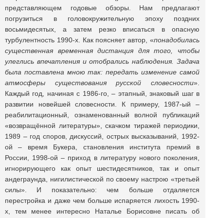
представляющем годовые обзоры. Нам предлагают
погрузиться в головокружительную эпоху поздних
восьмидесятых, а затем резко вписаться в опасную
турбулентность 1990-х. Как поясняет автор, «
понадобилась
существенная временная дистанция для того, чтобы
улеглись впечатления и отобрались наблюдения. Задача
была поставлена мною так: передать изменение самой
атмосферы существования русской словесности
».
Каждый год, начиная с 1986-го, – этапный, знаковый шаг в
развитии новейшей словесности. К примеру, 1987-ый –
реабилитационный, ознаменованный волной публикаций
«возвращённой литературы», скачком тиражей периодики,
1989 – год споров, дискуссий, острых высказываний, 1992-
ой – время Букера, становления института премий в
России, 1998-ой – приход в литературу нового поколения,
игнорирующего как опыт шестидесятников, так и опыт
андеграунда, нигилистической по своему настрою «третьей
силы». И показательно: чем больше отдаляется
перестройка и даже чем больше испаряется лихость 1990-
х, тем менее интересно Наталье Борисовне писать об