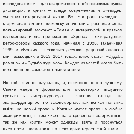
исследователем – для академического объективизма нужна
дистанция, а критик – всегда современник и очевидец,
участник литературной жизни. Вот эта роль очевидца –
стержневая в книге, поскольку иначе книга распадается на
полижанровый эго-текст «Роман с литературой в кратком
изложении» и два приложения: «Хроно» – литературные
ретро-обзоры каждого года, начиная с 1986, заканчивая
1999, и «Вооkи» – несколько десятков рецензий анонсов
книг, вышедших в 2013–2017 годах, плюс статьи «Судьба
романа» и «Судьба журнала». Каждая из частей могла быть
полноценной, самостоятельной книгой.
Но трёх книг не случилось, и, возможно, оно к лучшему.
Смена жанра и формата для плодотворно пишущего
критика и литературоведа – явление отнюдь не
экстраординарное, но закономерное, как всякая попытка
выйти на новый уровень. Критика имеет право на любые
эксперименты, в том числе на откровенно неформатные,
так же как критик может однажды взять и проснуться
писателем: посмотрите на некоторых героев этой книги –