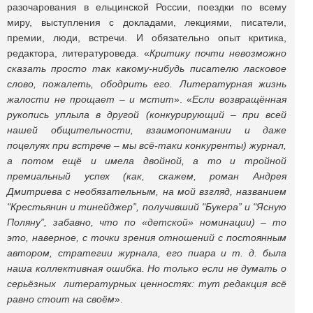
разочарования в ельцинской России, поездки по всему
миру, выступления с докладами, лекциями, писатели,
премии, люди, встречи. И обязательно опыт критика,
редактора, литературоведа. «
Критику почти невозможно
сказать просто так какому-нибудь писателю ласковое
слово, пожалеть, ободрить его. Литературная жизнь
жалости не прощает – и мстит
». «
Если возвращённая
рукопись уплыла в другой (конкурирующий – при всей
нашей общительности, взаимопонимании и даже
поцелуях при встрече – мы всё-таки конкуренты) журнал,
а потом ещё и имела двойной, а то и тройной
премиальный успех (как, скажем, роман Андрея
Дмитриева с необязательным, на мой взгляд, названием
"Крестьянин и тинейджер”, получивший "Букера” и "Ясную
Поляну”, забавно, что по «детской» номинации) – то
это, наверное, с точки зрения отношений с постоянным
автором, стратегии журнала, его пиара и т. д. была
наша коллективная ошибка. Но только если не думать о
серьёзных литературных ценностях: тут редакция всё
равно стоит на своём
».