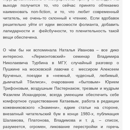
выходе получится то, что сейчас принято обтекаемо
наименовать non-fiction, и то, что любит современный
читатель, не очень-то склонный к чтению. Если вдобавок
решительно уйти от идеи весомости фолианта, добавить
лапидарности и фейсбучности, то пленительность такой
вещи обеспечена.
О чём бы ни вспоминала Наталья Иванова – все дико
интересно. «Лермонтовский» семинар Владимира
Николаевича Турбина в МГУ, случайный разговор о
Пушкине на московской лавочке с мессиром Алексеем
Крученых, поездки в «нежный, чудесный, любимый,
дымчатый Тбилиси», очарование «бытовым» Юрием
Трифоновым, воздушным Пастернаком, трезвым и мудрым
Фазилем Искандером, всегда умеющим обеспечить себе
комфортное существование Катаевым, работа в редакции
кожевниковского «Знамени», едкие статьи на стороне,
внезапный читательский бум в конце 1980-х, публикация
Шаламова, Платонова, Владимова и т. д. – список,
разумеется, огромен, ликование перестройки и горечь