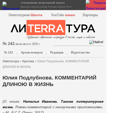
Электронный литературный журнал.
Выходит один раз в месяц. Основан в апреле 2014 г.
Школа
канал
Лиterraтурная
YouTube
Партнеры
№ 242
июль-август 2026 г.
№ 242
Архив номеров
Редакция
Издательство
.
.
.
Лиterraтура
»
Критика
» Юлия Подлубнова. КОММЕНТАРИЙ
ДЛИНОЮ В ЖИЗНЬ
Юлия Подлубнова. КОММЕНТАРИЙ
ДЛИНОЮ В ЖИЗНЬ
(О книге:
Наталья Иванова. Такова литературная
жизнь
: Роман-комментарий с ненаучными приложениями.
–
М.: Б.С.Г.-Пресс, 2017)