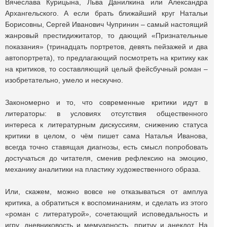
Вячеслава Курицына, Льва Данилкина или Александра
Архангельского. А если брать ближайший круг Натальи
Борисовны, Сергей Иванович Чупринин – самый настоящий
жанровый престидижитатор, то дающий «Признательные
показания» (тринадцать портретов, девять пейзажей и два
автопортрета), то предлагающий посмотреть на критику как
на критиков, то составляющий целый фейсбучный роман –
изобретательно, умело и нескучно.
Закономерно и то, что современные критики идут в
литераторы: в условиях отсутствия общественного
интереса к литературным дискуссиям, снижению статуса
критики в целом, о чём пишет сама Наталья Иванова,
всегда точно ставящая диагнозы, есть смысл попробовать
достучаться до читателя, сменив рефлексию на эмоцию,
механику аналитики на пластику художественного образа.
Или, скажем, можно вовсе не отказываться от амплуа
критика, а обратиться к воспоминаниям, и сделать из этого
«роман с литературой», сочетающий исповедальность и
игру, дневниковость и мемуарность, притчу и анекдот. На