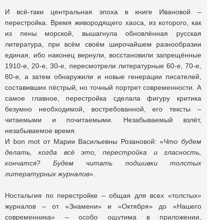
И всё-таки центральная эпоха в книге Ивановой –
перестройка. Время живородящего хаоса, из которого, как
из пены морской, вышагнула обновлённая русская
литература, при всём своём широчайшем разнообразии
единая, ибо наконец вернули, восстановили запрещённые
1910-е, 20-е, 30-е, пересмотрели литературные 60-е, 70-е,
80-е, а затем обнаружили и новые генерации писателей,
составивших пёстрый, но точный портрет современности. А
самое главное, перестройка сделала фигуру критика
безумно необходимой, востребованной, его тексты –
читаемыми и почитаемыми. Незабываемый взлёт,
незабываемое время.
И bon mot от Марии Васильевны Розановой: «
Что будем
делать, когда всё это, перестройка и гласность,
кончатся? Будем читать подшивки толстых
литературных журналов
».
Ностальгия по перестройке – общая для всех «толстых»
журналов – от «Знамени» и «Октября» до «Нашего
современника» – особо ощутима в приложении,