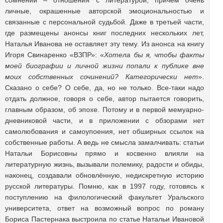
сомнений – отношения с литературой, причём очень
личные, окрашенные авторской эмоциональностью и
связанные с персональной судьбой. Даже в третьей части,
где размещены анонсы книг последних нескольких лет,
Наталья Иванова не оставляет эту тему. Из анонса на книгу
Игоря Свинаренко «ВЗПР»: «
Хотела бы я, чтобы факты
моей биографии и личной жизни попали к публике вне
моих собственных сочинений? Категорически нет
».
Сказано о себе? О себе, да, но не только. Все-таки надо
отдать должное, говоря о себе, автор пытается говорить,
главным образом, об эпохе. Потому и в первой мемуарно-
дневниковой части, и в приложении с обзорами нет
самолюбования и самоупоения, нет обширных ссылок на
собственные работы. А ведь не смысла замалчивать: статьи
Натальи Борисовны прямо и косвенно влияли на
литературную жизнь, вызывали полемику, радости и обиды,
наконец, создавали обновлённую, недискретную историю
русской литературы. Помню, как в 1997 году, готовясь к
поступлению на филологический факультет Уральского
университета, ответ на возможный вопрос по роману
Бориса Пастернака выстроила по статье Натальи Ивановой