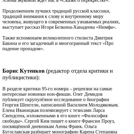
Алены Жуковой ждёт нас в «Сказке о перекрестке».
Продолжением лучших традиций русской классики,
традиций внимания к слову и внутреннему миру
человека, живущего в современных узнаваемых реалиях,
выступает рассказ Игоря Белкина-Ханадеева «Нимфа».
Также вспоминаем великолепного стилиста Дмитрия
Бакина и его загадочный и многогранный текст «Про
падение пропадом».
Борис Кутенков
(редактор отдела критики и
публицистики):
В разделе критики 95-го номера – рецензии на самые
интересные новинки нон-фикшн. Олег Демидов
публикует скрупулёзное исследование о биографии
Георгия Шенгели, написанной Василием Молодяковым.
Елена Иваницкая полемизирует с тезисами Ларса
Свендсена, изложенными в его книге «Философия
свободы». Сергей Ким пишет о книге Франсин Проуз,
посвящённой дневникам Анны Франк. Ольга
Бугославская разбирает монографию Карена Степаняна