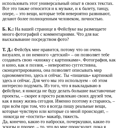
использовать этот универсальный опыт в своих текстах.
Все это также относится и к музыке, и к балету, танцу,
опере, – это вещи, которые тебя невероятно развивают,
делают более полноценным человеком, личностью.
Б. К.:
На вашей странице в Фейсбуке вы размещаете
много фотографий с комментариями. Что для вас
высказывание посредством фото?
Т. Д.:
Фейсбук мне нравится, потому что он очень
визуален, и он немного «детский» – он позволяет тебе
создавать свою «книжку с картинками». Фотография, как
и кино, как и поэзия, – невероятно суггестивна,
сконцентрированна, она позволяет описывать мир
одномоментно, здесь и сейчас. Ты «пишешь» картинкой
здесь и сейчас. Для чего мы это используем – об этом
интересно подумать. Из того, что я выкладываю в
фейсбуке, я никогда не буду делать большие выставочные
проекты, – скорее я просто развлекаю своих друзей тем,
как я вижу жизнь сегодня. Именно поэтому я стараюсь, –
при всём при том, что я всегда пишу реальные вещи,
которые чувствую или которые со мной происходят, –
никогда не «постить» макабр, тяжесть.
Да, конечно, какие-то наброски, почеркушки, какие-то
эскизы и прочее, – то, что во мне происходит, пока я