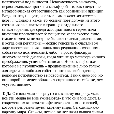
поэтической подлинности. Невозможность высказать,
первоначальные прятки за метафорой – и, как следствие,
метафорическая суггестивность как осознанный принцип.
Ведь поэзия, по сути, и есть та самая
невозможность
поэзии.
Однако в какой-то момент поэт должен из этого
состояния вырываться: в границах отдельного
стихотворения, где среди ассоциативного герметизма
внезапно просвечивает беззащитное человеческое лицо
(такие моменты никогда не бывают целенаправленными,
и когда они регулярны – можно говорить о счастливом
даре «вочеловечения», лишь опосредованно связанном с
собственно поэтическим); либо – просто фиксируя
диктуемые тебе диалоги, когда уже не до метафорического
преображения, успеть бы записать. Но есть ещё стихи,
которые не публикуешь – предназначенные либо только
для адресата, либо для собственного высвобождения,
ведомые потребностью выговориться. Таких немного, но
они порой не менее обнажают спрятанное от себя же, чем
«суггестивные».
Т. Д.:
Отсюда можно вернуться к вашему вопросу, «как
все эти медиа во мне уживаются» и что они мне дают. В
современном кинематографе невероятно много вещей,
которые репрезентируют картину мира. Сегодняшнюю
картину мира. Скажем, несколько лет назад вышел фильм