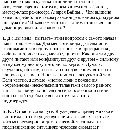
направлениях искусства: окончили факультет
искусствоведения, потом курсы кинематографистов,
мастер-класс режиссёра Андрея Вайды… Чем вызвана
ваша потребность в таком разнонаправленном культурном
погружении? И какое место здесь занимает поэзия – она
доминирующая или «одно из»?
Т. Д.:
Вы меня «пытаете» этим вопросом с самого начала
нашего знакомства. Для меня эти виды деятельности
располагаются в одном пространстве, в пространстве,
собственно, моего «я», моей сущности. Как они там друг
друга питают или конфликтуют друг с другом – сильному
и глубокому анализу я это не подвергала. Думала,
случалось, об этом, но только под давлением вот таких
вопросов, как ваш. Я позже немного коснусь этой темы.
Если честно, я думаю, многие люди с рождения
«обременены» несколькими талантами самого разного
типа – но ввиду их поведенческих особенностей или
социальной судьбы не все из этих талантов
подтверждены.
Б. К.:
Отчасти соглашусь. Я уже давно придерживаюсь
гипотезы, что не существует неталантливых – есть те,
кого мы регулярно видим в «несвойственных» их
предназначению ситуациях: человека сковывает