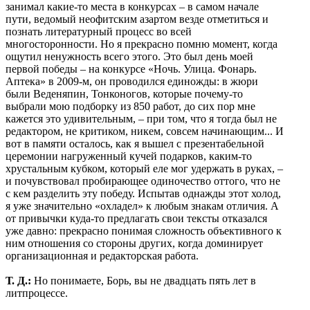
занимал какие-то места в конкурсах – в самом начале
пути, ведомый неофитским азартом везде отметиться и
познать литературный процесс во всей
многосторонности. Но я прекрасно помню момент, когда
ощутил ненужность всего этого. Это был день моей
первой победы – на конкурсе «Ночь. Улица. Фонарь.
Аптека» в 2009-м, он проводился единожды: в жюри
были Веденяпин, Тонконогов, которые почему-то
выбрали мою подборку из 850 работ, до сих пор мне
кажется это удивительным, – при том, что я тогда был не
редактором, не критиком, никем, совсем начинающим... И
вот в памяти осталось, как я вышел с презентабельной
церемонии нагруженный кучей подарков, каким-то
хрустальным кубком, который еле мог удержать в руках, –
и почувствовал пробирающее одиночество оттого, что не
с кем разделить эту победу. Испытав однажды этот холод,
я уже значительно «охладел» к любым знакам отличия. А
от привычки куда-то предлагать свои тексты отказался
уже давно: прекрасно понимая сложность объективного к
ним отношения со стороны других, когда доминирует
организационная и редакторская работа.
Т. Д.:
Но понимаете, Борь, вы не двадцать пять лет в
литпроцессе.