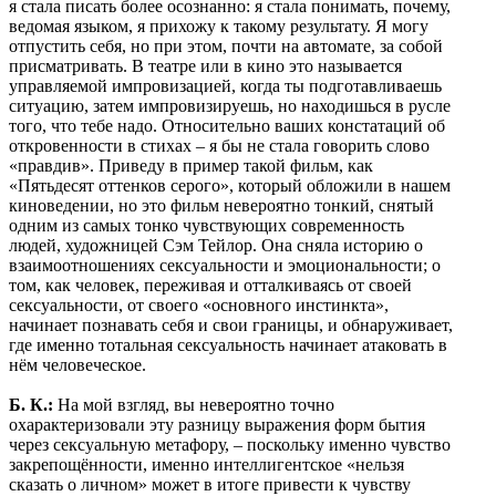
я стала писать более осознанно: я стала понимать, почему,
ведомая языком, я прихожу к такому результату. Я могу
отпустить себя, но при этом, почти на автомате, за собой
присматривать. В театре или в кино это называется
управляемой импровизацией, когда ты подготавливаешь
ситуацию, затем импровизируешь, но находишься в русле
того, что тебе надо. Относительно ваших констатаций об
откровенности в стихах – я бы не стала говорить слово
«правдив». Приведу в пример такой фильм, как
«Пятьдесят оттенков серого», который обложили в нашем
киноведении, но это фильм невероятно тонкий, снятый
одним из самых тонко чувствующих современность
людей, художницей Сэм Тейлор. Она сняла историю о
взаимоотношениях сексуальности и эмоциональности; о
том, как человек, переживая и отталкиваясь от своей
сексуальности, от своего «основного инстинкта»,
начинает познавать себя и свои границы, и обнаруживает,
где именно тотальная сексуальность начинает атаковать в
нём человеческое.
Б. К.:
На мой взгляд, вы невероятно точно
охарактеризовали эту разницу выражения форм бытия
через сексуальную метафору, – поскольку именно чувство
закрепощённости, именно интеллигентское «нельзя
сказать о личном» может в итоге привести к чувству