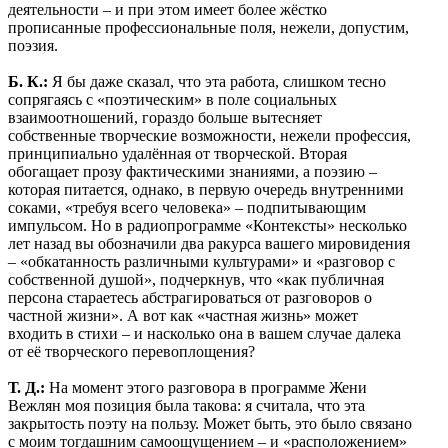
деятельности – и при этом имеет более жёстко
прописанные профессиональные поля, нежели, допустим,
поэзия.
Б. К.:
Я бы даже сказал, что эта работа, слишком тесно
сопрягаясь с «поэтическим» в поле социальных
взаимоотношений, гораздо больше вытесняет
собственные творческие возможности, нежели профессия,
принципиально удалённая от творческой. Вторая
обогащает прозу фактическими знаниями, а поэзию –
которая питается, однако, в первую очередь внутренними
соками, «требуя всего человека» – подпитывающим
импульсом. Но в радиопрограмме «Контексты» несколько
лет назад вы обозначили два ракурса вашего мировидения
– «обкатанность различными культурами» и «разговор с
собственной душой», подчеркнув, что «как публичная
персона стараетесь абстрагироваться от разговоров о
частной жизни». А вот как «частная жизнь» может
входить в стихи – и насколько она в вашем случае далека
от её творческого перевоплощения?
Т. Д.:
На момент этого разговора в программе Жени
Вежлян моя позиция была такова: я считала, что эта
закрытость поэту на пользу. Может быть, это было связано
с моим тогдашним самоощущением – и «расположением»