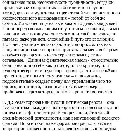
социальная поза, необходимость публичности, когда он
придерживается принятых в той или иной группе
«стандартов» и мучительно прячет свой талант истинного
художественного высказывания – порой от себя же
самого. Или, блестяще начав в каком-то деле, складывает
лапки перед сковывающим отсутствием резонанса, – а мы
говорим: «не потянул», «не смог» или «всё впереди», не
пытаясь даже увидеть сложнейший путь его эволюции.
Но я неслучайно «пытаю» вас этим вопросом, так как
вашу позицию мне непросто принять: для меня всё время
какая-то одна деятельность серьёзно замещает все
остальные. «Длинная фанатическая мысль» относительно
себя – она или о себе как о поэте, или о критике, или
культуртрегере, или редакторе, но всегда что-то серьёзно
препятствует иным твоим амплуа – и, возможно,
подсознательно создаёт почву для укрепления чего-то
одного, истинного, воздвигает те самые барьеры,
пробиваясь через которые, в итоге крепнет творчество.
Т. Д.:
Редакторская или публицистическая работа – она
всё-таки тоже находится на территории словесности, а не
кинематографа или театра. Если речь не идёт о такой
специфической деятельности, как выпускающий редактор
фильма. Но всё-таки, даже формально располагаясь на
территории словесности, она является отдельным видом