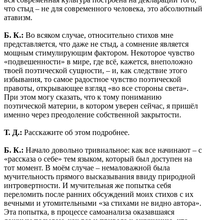
что стыд – не для современного человека, это абсолютный
атавизм.
Б. К.:
Во всяком случае, относительно стихов мне
представляется, что даже не стыд, а сомнение является
мощным стимулирующим фактором. Некоторое чувство
«подвешенности» в мире, где всё, кажется, внеположно
твоей поэтической сущности, – и, как следствие этого
избывания, то самое радостное чувство поэтической
правоты, открывающее взгляд «во все стороны света».
При этом могу сказать, что к тому пониманию
поэтической материи, в котором уверен сейчас, я пришёл
именно через преодоление собственной закрытости.
Т. Д.:
Расскажите об этом подробнее.
Б. К.:
Начало довольно тривиальное: как все начинают – с
«рассказа о себе» тем языком, который был доступен на
тот момент. В моём случае – немаловажной была
мучительность прямого высказывания ввиду природной
интровертности. И мучительная же попытка себя
переломить после ранних обсуждений моих стихов с их
вечными и утомительными «за стихами не видно автора».
Эта попытка, в процессе самоанализа оказавшаяся