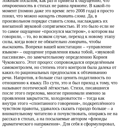
ложным посылом, как раз и привела к ощущению, что
откровенность
в стихах не равна
прямоте.
В какой-то
момент (помню даже это время: лето 2008 года) я просто
понял, что можно
наощупь
ставить слова
. Да, в
произвольном порядке ставить слова, наслаждаясь их
внезапной звуковой сопрягаемостью. И это было если не
то самое ощущение «проснулся мастером», о котором вы
говорили, – то, во всяком случае, переход к новому этапу
силы, когда вовсе не обязательно
говорить
, чтобы
высказать
. Вопреки вашей констатации – «управление
языком» – ощущение управления языка тобой, «звуковой
пассивизм», по замечательному определению Корнея
Чуковского. Этот процесс сопровождался определённым
самоконтролем, но степень этого контроля была далека от
каких-то рациональных предпосылок к обтачиванию
речи. Напротив, я больше стал ценить податливость по
отношению к языку. По сути, это и был приход к тому, что
называют поэтической лёгкостью. Стихи, писавшиеся
после этого перелома, многие принимали именно за
проявления закрытости, холодноватости – тогда как
внутри этого «спонтанного говорения», подкреплённого
чувством правоты, удавалось сказать гораздо больше – а
внимательному читателю и почувствовать, опираясь не на
рассказ в стихах, а на посылаемые автором «флюиды
драматического напряжения». Для себя я сформулировал,