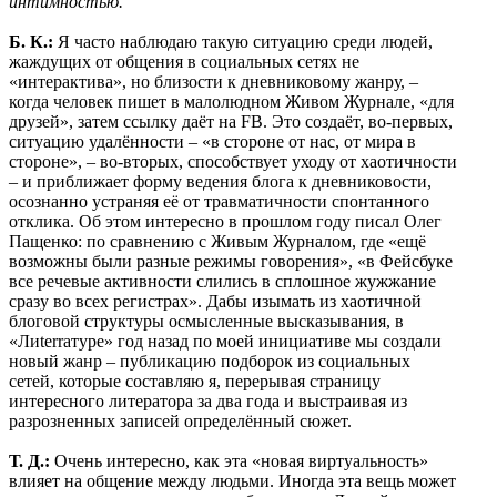
интимностью.
Б. К.:
Я часто наблюдаю такую ситуацию среди людей,
жаждущих от общения в социальных сетях не
«интерактива», но близости к дневниковому жанру, –
когда человек пишет в малолюдном Живом Журнале, «для
друзей», затем ссылку даёт на FB. Это создаёт, во-первых,
ситуацию удалённости – «в стороне от нас, от мира в
стороне», – во-вторых, способствует уходу от хаотичности
– и приближает форму ведения блога к дневниковости,
осознанно устраняя её от травматичности спонтанного
отклика. Об этом интересно в прошлом году писал Олег
Пащенко: по сравнению с Живым Журналом, где «ещё
возможны были разные режимы говорения», «в Фейсбуке
все речевые активности слились в сплошное жужжание
сразу во всех регистрах». Дабы изымать из хаотичной
блоговой структуры осмысленные высказывания, в
«Лиterraтуре» год назад по моей инициативе мы создали
новый жанр – публикацию подборок из социальных
сетей, которые составляю я, перерывая страницу
интересного литератора за два года и выстраивая из
разрозненных записей определённый сюжет.
Т. Д.:
Очень интересно, как эта «новая виртуальность»
влияет на общение между людьми. Иногда эта вещь может