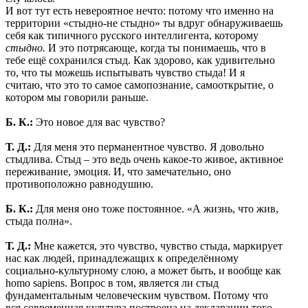
И вот тут есть невероятное нечто: потому что именно на
территории «стыдно-не стыдно» ты вдруг обнаруживаешь
себя как типичного русского интеллигента, которому
стыдно.
И это потрясающе, когда ты понимаешь, что в
тебе ещё сохранился стыд. Как здорово, как удивительно
то, что ты можешь испытывать чувство стыда! И я
считаю, что это то самое самопознание, самооткрытие, о
котором мы говорили раньше.
Б. К.:
Это новое для вас чувство?
Т. Д.:
Для меня это перманентное чувство. Я довольно
стыдлива. Стыд – это ведь очень какое-то живое, активное
переживание, эмоция. И, что замечательно, оно
противоположно равнодушию.
Б. К.:
Для меня оно тоже постоянное. «А жизнь, что жив,
стыда полна».
Т. Д.:
Мне кажется, это чувство, чувство стыда, маркирует
нас как людей, принадлежащих к определённому
социально-культурному слою, а может быть, и вообще как
homo sapiens. Вопрос в том, является ли стыд
фундаментальным человеческим чувством. Потому что
вся современная культура построена на декларации того,