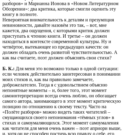
разборов» и Марианна Ионова в «Новом Литературном
Обозрении»: два критика, которые смогли оценить эту
книгу в полноте.
Невероятная внимательность к деталям и презумпция
невиновности, давайте назовём это так, – вот, мне
кажется, два ощущения, с которыми критик должен
приступать к чтению книги. И третье – он должен
находиться в контексте современной культуры. Ну и
четвёртое, вытекающее из предыдущих качеств: он
должен обладать очень развитой чувствительностью. А
как вы считаете, поэт должен объяснять свои стихи?
Б. К.:
Для меня это возможно только в одной ситуации:
если человек действительно заинтересован в понимании
моих стихов и, как вы правильно замечаете,
доброжелателен. Тогда я с удовольствием объясню
непонятные моменты – и, более того, этот момент
самоинтерпретации всегда очень люблю, он обогащает
самого автора, занимающего в этот момент критическую
позицию по отношению к своему тексту. Часто на
«Полёте разборов» можно видеть таких читателей –
смущающихся своего непонимания «тёмных углов» в
стихах и самоумаляющихся. Этот момент самоумаления
как читателя для меня очень важен – поэт априори выше,
и, хотя он не способен постичь всю правду о себе, его