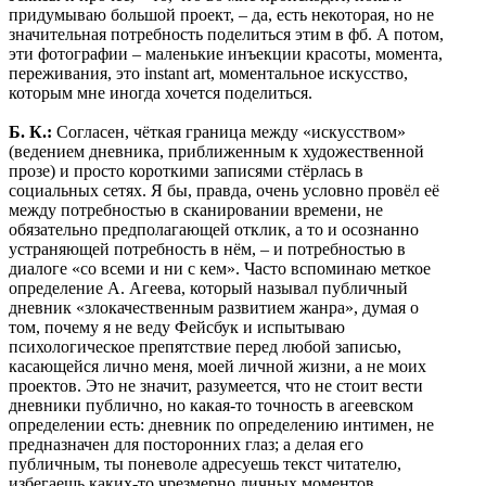
придумываю большой проект, – да, есть некоторая, но не
значительная потребность поделиться этим в фб. А потом,
эти фотографии – маленькие инъекции красоты, момента,
переживания, это instant art, моментальное искусство,
которым мне иногда хочется поделиться.
Б. К.:
Согласен, чёткая граница между «искусством»
(ведением дневника, приближенным к художественной
прозе) и просто короткими записями стёрлась в
социальных сетях. Я бы, правда, очень условно провёл её
между потребностью в сканировании времени, не
обязательно предполагающей отклик, а то и осознанно
устраняющей потребность в нём, – и потребностью в
диалоге «со всеми и ни с кем». Часто вспоминаю меткое
определение А. Агеева, который называл публичный
дневник «злокачественным развитием жанра», думая о
том, почему я не веду Фейсбук и испытываю
психологическое препятствие перед любой записью,
касающейся лично меня, моей личной жизни, а не моих
проектов. Это не значит, разумеется, что не стоит вести
дневники публично, но какая-то точность в агеевском
определении есть: дневник по определению интимен, не
предназначен для посторонних глаз; а делая его
публичным, ты поневоле адресуешь текст читателю,
избегаешь каких-то чрезмерно личных моментов,