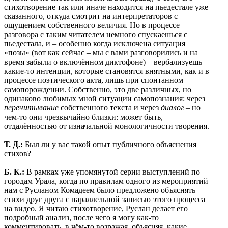
стихотворение так или иначе находится на пьедестале уже
сказанного, откуда смотрит на интерпретаторов с
ощущением собственного величия. Но в процессе
разговора с таким читателем немного спускаешься с
пьедестала, и – особенно когда исключена ситуация
«позы» (вот как сейчас – мы с вами разговорились и на
время забыли о включённом диктофоне) – вербализуешь
какие-то интенции, которые становятся внятными, как и в
процессе поэтического акта, лишь при спонтанном
самопорождении. Собственно, это две различных, но
одинаково любимых мной ситуации самопознания: через
перечитывание
собственного текста и через
диалог
– но
чем-то они чрезвычайно близки: может быть,
отдалённостью от изначальной монологичности творения.
Т. Д.:
Был ли у вас такой опыт публичного объяснения
стихов?
Б. К.:
В рамках уже упомянутой серии выступлений по
городам Урала, когда по правилам одного из мероприятий
нам с Русланом Комадеем было предложено объяснять
стихи друг друга с параллельной записью этого процесса
на видео. Я читаю стихотворение, Руслан делает его
подробный анализ, после чего я могу как-то
комментировать, в чём-то возражая, объясняя, какие