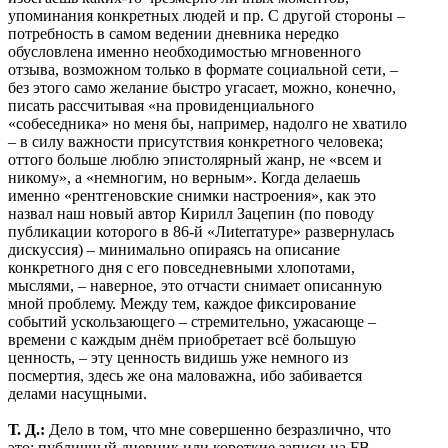
упоминания конкретных людей и пр. С другой стороны –
потребность в самом ведении дневника нередко
обусловлена именно необходимостью мгновенного
отзыва, возможном только в формате социальной сети, –
без этого само желание быстро угасает, можно, конечно,
писать рассчитывая «на провиденциального
«собеседника» но меня бы, например, надолго не хватило
– в силу важности присутствия конкретного человека;
оттого больше люблю эпистолярный жанр, не «всем и
никому», а «немногим, но верным». Когда делаешь
именно «рентгеновские снимки настроения», как это
назвал наш новый автор Кирилл Зацепин (по поводу
публикации которого в 86-й «Лиterraтуре» развернулась
дискуссия) – минимально опираясь на описание
конкретного дня с его повседневными хлопотами,
мыслями, – наверное, это отчасти снимает описанную
мной проблему. Между тем, каждое фиксирование
событий ускользающего – стремительно, ужасающе –
времени с каждым днём приобретает всё большую
ценность, – эту ценность видишь уже немного из
посмертия, здесь же она маловажна, ибо забивается
делами насущными.
Т. Д.:
Дело в том, что мне совершенно безразлично, что
это: публичный дневник или короткие записи на FB.