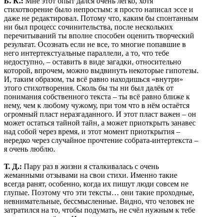
Б. К.:
Мне этот опыт дался очень легко, хотя
стихотворение было непростым: я просто написал эссе и
даже не редактировал. Потому что, каким бы спонтанным
ни был процесс сочинительства, после нескольких
перечитываний ты вполне способен оценить творческий
результат. Осознать если не все, то многие попавшие в
него интертекстуальные параллели, а то, что тебе
недоступно, – оставить в виде загадки, относительно
которой, впрочем, можно выдвинуть некоторые гипотезы.
И, таким образом, ты всё равно находишься «внутри»
этого стихотворения. Сколь бы ты ни был далёк от
понимания собственного текста – ты всё равно ближе к
нему, чем к любому чужому, при том что в нём остаётся
огромный пласт неразгаданного. И этот пласт важен – он
может остаться тайной тайн, а может приоткрыть занавес
над собой через время, и этот момент приоткрытия –
нередко через случайное прочтение собрата-интертекста –
я очень люблю.
Т. Д.:
Пару раз в жизни я сталкивалась с очень
жеманными отзывами на свои стихи. Именно такие
всегда ранят, особенно, когда их пишут люди совсем не
глупые. Поэтому что эти тексты… они такие проходные,
невнимательные, бессмысленные. Видно, что человек не
затратился на то, чтобы подумать, не счёл нужным к тебе