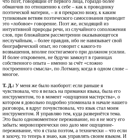
что поэт, говорящий от первого лица, гораздо более
обманчив по отношению к себе – как к проводнику
поэтической материи, – и я прекрасно вижу, к каким
тупиковым ветвям поэтического самосознания приводит
это «лобовое» говорение. Поэт же, исходящий из
интуитивной природы речи, из случайного соположения
слов, при ближайшем рассмотрении оказывающегося
неслучайным, – более правдив, ибо не навязывает свой
биографический опыт, но говорит с какого-то
возвышения, вполне постигаемого при должном усилии.
И более откровенен, не будучи замкнут в границах
собственного опыта – именно за счёт «сложно
построенного смысла», по Лотману, когда в одном слове –
многое.
Т. Д.:
У меня же было наоборот: если раньше я
чувствовала, что я велась на приманки языка, была его
инструментом, то в момент «ощущения мастерства», о
котором я довольно подробно упоминала в начале нашего
разговора, я вдруг почувствовала, что язык стал моим
инструментом. Я управляю тем, куда развернётся тема.
Это было одномоментное переживание, но я не могу его
забыть: мировоззренчески оно дало мне ощущение-
переживание, что я стала поэтом, а технически – что если
я захочу, то теперь я знаю, как управлять своим языком. И