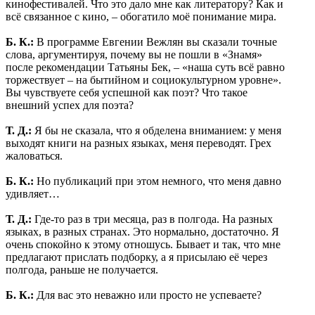
кинофестивалей. Что это дало мне как литератору? Как и
всё связанное с кино, – обогатило моё понимание мира.
Б. К.:
В программе Евгении Вежлян вы сказали точные
слова, аргументируя, почему вы не пошли в «Знамя»
после рекомендации Татьяны Бек, – «наша суть всё равно
торжествует – на бытийном и социокультурном уровне».
Вы чувствуете себя успешной как поэт? Что такое
внешний успех для поэта?
Т. Д.:
Я бы не сказала, что я обделена вниманием: у меня
выходят книги на разных языках, меня переводят. Грех
жаловаться.
Б. К.:
Но публикаций при этом немного, что меня давно
удивляет…
Т. Д.:
Где-то раз в три месяца, раз в полгода. На разных
языках, в разных странах. Это нормально, достаточно. Я
очень спокойно к этому отношусь. Бывает и так, что мне
предлагают прислать подборку, а я присылаю её через
полгода, раньше не получается.
Б. К.:
Для вас это неважно или просто не успеваете?