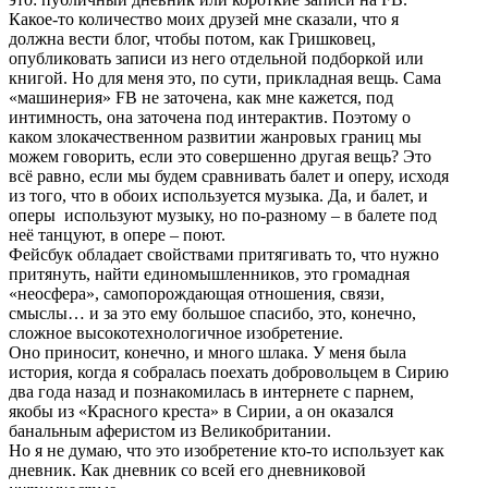
Какое-то количество моих друзей мне сказали, что я
должна вести блог, чтобы потом, как Гришковец,
опубликовать записи из него отдельной подборкой или
книгой. Но для меня это, по сути, прикладная вещь. Сама
«машинерия» FB не заточена, как мне кажется, под
интимность, она заточена под интерактив. Поэтому о
каком злокачественном развитии жанровых границ мы
можем говорить, если это совершенно другая вещь? Это
всё равно, если мы будем сравнивать балет и оперу, исходя
из того, что в обоих используется музыка. Да, и балет, и
оперы используют музыку, но по-разному – в балете под
неё танцуют, в опере – поют.
Фейсбук обладает свойствами притягивать то, что нужно
притянуть, найти единомышленников, это громадная
«неосфера», самопорождающая отношения, связи,
смыслы… и за это ему большое спасибо, это, конечно,
сложное высокотехнологичное изобретение.
Оно приносит, конечно, и много шлака. У меня была
история, когда я собралась поехать добровольцем в Сирию
два года назад и познакомилась в интернете с парнем,
якобы из «Красного креста» в Сирии, а он оказался
банальным аферистом из Великобритании.
Но я не думаю, что это изобретение кто-то использует как
дневник. Как дневник со всей его дневниковой