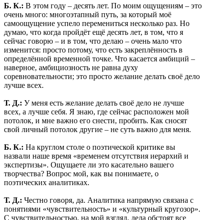
Б. К.:
В этом году – десять лет. По моим ощущениям – это
очень много: многоэтапный путь, за который моё
самоощущение успело перемениться несколько раз. Но
думаю, что когда пройдёт ещё десять лет, в том, что я
сейчас говорю – и в том, что делаю – очень мало что
изменится: просто потому, что есть закреплённость в
определённой временной точке. Что касается амбиций –
наверное, амбициозность не равна духу
соревновательности; это просто желание делать своё дело
лучше всех.
Т. Д.:
У меня есть желание делать своё дело не лучше
всех, а лучше себя. Я знаю, где сейчас расположен мой
потолок, и мне важно его снести, пробить. Как сносят
свой личный потолок другие – не суть важно для меня.
Б. К.:
На круглом столе о поэтической критике вы
назвали наше время «временем отсутствия иерархий и
экспертизы». Ощущаете ли это касательно вашего
творчества? Вопрос мой, как вы понимаете, о
поэтических аналитиках.
Т. Д.:
Честно говоря, да. Аналитика напрямую связана с
понятиями «чувствительность» и «культурный кругозор».
С чувствительностью, на мой взгляд, дела обстоят все