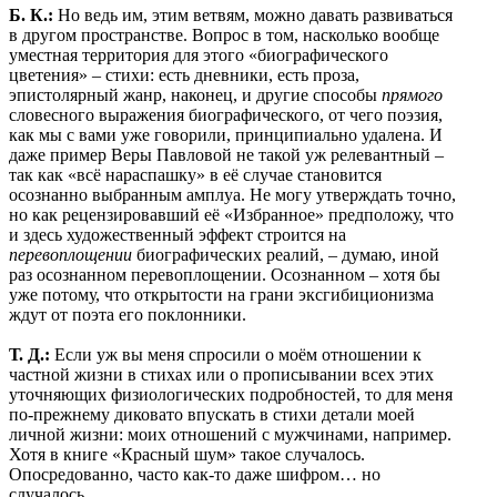
Б. К.:
Но ведь им, этим ветвям, можно давать развиваться
в другом пространстве. Вопрос в том, насколько вообще
уместная территория для этого «биографического
цветения» – стихи: есть дневники, есть проза,
эпистолярный жанр, наконец, и другие способы
прямого
словесного выражения биографического, от чего поэзия,
как мы с вами уже говорили, принципиально удалена. И
даже пример Веры Павловой не такой уж релевантный –
так как «всё нараспашку» в её случае становится
осознанно выбранным амплуа. Не могу утверждать точно,
но как рецензировавший её «Избранное» предположу, что
и здесь художественный эффект строится на
перевоплощении
биографических реалий, – думаю, иной
раз осознанном перевоплощении. Осознанном – хотя бы
уже потому, что открытости на грани эксгибиционизма
ждут от поэта его поклонники.
Т. Д.:
Если уж вы меня спросили о моём отношении к
частной жизни в стихах или о прописывании всех этих
уточняющих физиологических подробностей, то для меня
по-прежнему диковато впускать в стихи детали моей
личной жизни: моих отношений с мужчинами, например.
Хотя в книге «Красный шум» такое случалось.
Опосредованно, часто как-то даже шифром… но
случалось.