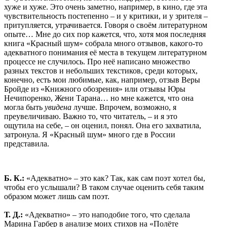
хуже и хуже. Это очень заметно, например, в кино, где эта
чувствительность постепенно – и у критики, и у зрителя –
притупляется, утрачивается. Говоря о своём литературном
опыте… Мне до сих пор кажется, что, хотя моя последняя
книга «Красный шум» собрала много отзывов, какого-то
адекватного понимания её места в текущем литературном
процессе не случилось. Про неё написано множество
разных текстов и небольших текстиков, среди которых,
конечно, есть мои любимые, как, например, отзыв Веры
Бройде из «Книжного обозрения» или отзывы Юры
Нечипоренко, Жени Тарана… но мне кажется, что она
могла быть
увидена
лучше. Впрочем, возможно, я
преувеличиваю. Важно то, что читатель, – и я это
ощутила на себе, – он оценил, понял. Она его захватила,
затронула. Я «Красный шум» много где в России
представила.
Б. К.:
«Адекватно» – это как? Так, как сам поэт хотел бы,
чтобы его услышали? В таком случае оценить себя таким
образом может лишь сам поэт.
Т. Д.:
«Адекватно» – это наподобие того, что сделала
Марина Гарбер в анализе моих стихов на «Полёте