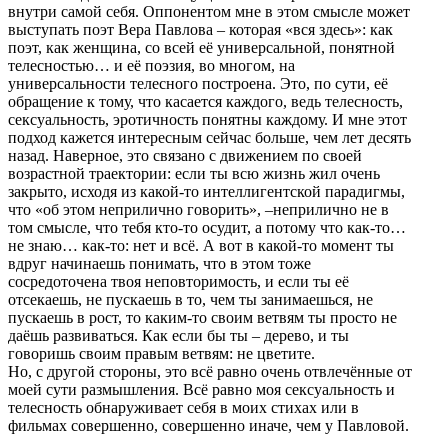
внутри самой себя. Оппонентом мне в этом смысле может
выступать поэт Вера Павлова – которая «вся здесь»: как
поэт, как женщина, со всей её универсальной, понятной
телесностью… и её поэзия, во многом, на
универсальности телесного построена. Это, по сути, её
обращение к тому, что касается каждого, ведь телесность,
сексуальность, эротичность понятны каждому. И мне этот
подход кажется интересным сейчас больше, чем лет десять
назад. Наверное, это связано с движением по своей
возрастной траектории: если ты всю жизнь жил очень
закрыто, исходя из какой-то интеллигентской парадигмы,
что «об этом неприлично говорить», –неприлично не в
том смысле, что тебя кто-то осудит, а потому что как-то…
не знаю… как-то: нет и всё. А вот в какой-то момент ты
вдруг начинаешь понимать, что в этом тоже
сосредоточена твоя неповторимость, и если ты её
отсекаешь, не пускаешь в то, чем ты занимаешься, не
пускаешь в рост, то каким-то своим ветвям ты просто не
даёшь развиваться. Как если бы ты – дерево, и ты
говоришь своим правым ветвям: не цветите.
Но, с другой стороны, это всё равно очень отвлечённые от
моей сути размышления. Всё равно моя сексуальность и
телесность обнаруживает себя в моих стихах или в
фильмах совершенно, совершенно иначе, чем у Павловой.