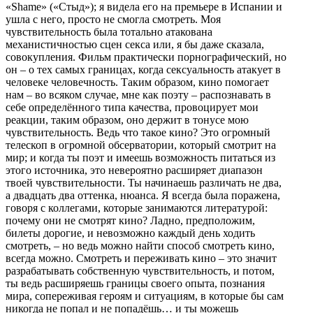
«Shame» («Стыд»); я видела его на премьере в Испании и
ушла с него, просто не смогла смотреть. Моя
чувствительность была тотально атакована
механистичностью сцен секса или, я бы даже сказала,
совокупления. Фильм практически порнографический, но
он – о тех самых границах, когда сексуальность атакует в
человеке человечность. Таким образом, кино помогает
нам – во всяком случае, мне как поэту – распознавать в
себе определённого типа качества, провоцирует мои
реакции, таким образом, оно держит в тонусе мою
чувствительность. Ведь что такое кино? Это огромный
телескоп в огромной обсерватории, который смотрит на
мир; и когда ты поэт и имеешь возможность питаться из
этого источника, это невероятно расширяет диапазон
твоей чувствительности. Ты начинаешь различать не два,
а двадцать два оттенка, нюанса. Я всегда была поражена,
говоря с коллегами, которые занимаются литературой:
почему они не смотрят кино? Ладно, предположим,
билеты дорогие, и невозможно каждый день ходить
смотреть, – но ведь можно найти способ смотреть кино,
всегда можно. Смотреть и переживать кино – это значит
разрабатывать собственную чувствительность, и потом,
ты ведь расширяешь границы своего опыта, познания
мира, сопереживая героям и ситуациям, в которые бы сам
никогда не попал и не попадёшь… и ты можешь