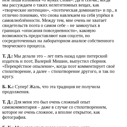
мы рассуждаем о таких нелегитимных вещах, как
«творческие интенции», «поэтическая доминанта» и пр., я
отлично понимаю, что снова навлекаем на себя упрёки в
самовлюблённости. Между тем, мне очень не хватает
свидетельств поэта о самом себе – не замкнутых в
границах «описания повседневности», каковую
возможность предоставляют нам соцсети, но
сосредоточенных на лабораторном анализе собственного
творческого процесса.
Т. Д.:
Мы делали это – лет пять назад один питерский
издатель и поэт, Валерий Мишин, выпустил сборник
«Перекрёстное опыление», когда поэт комментирует своё
стихотворение, а далее – стихотворение другого, и так по
кругу.
Б. К.:
Супер! Жаль, что эта традиция не получила
продолжения.
Т. Д.:
Для меня это был очень сложный опыт
самокомментария – даже в случае со стихотворением,
которое не очень сложное, а вполне открытое, как
фотография.