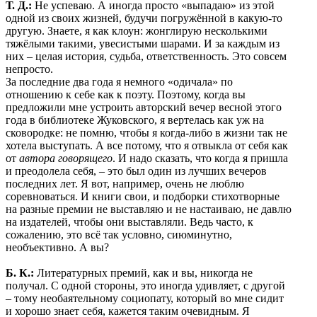
Т. Д.:
Не успеваю. А иногда просто «выпадаю» из этой
одной из своих жизней, будучи погружённой в какую-то
другую. Знаете, я как клоун: жонглирую несколькими
тяжёлыми такими, увесистыми шарами. И за каждым из
них – целая история, судьба, ответственность. Это совсем
непросто.
За последние два года я немного «одичала» по
отношению к себе как к поэту. Поэтому, когда вы
предложили мне устроить авторский вечер весной этого
года в библиотеке Жуковского, я вертелась как уж на
сковородке: не помню, чтобы я когда-либо в жизни так не
хотела выступать. А все потому, что я отвыкла от себя как
от
автора говорящего
. И надо сказать, что когда я пришла
и преодолела себя, – это был один из лучших вечеров
последних лет. Я вот, например, очень не люблю
соревноваться. И книги свои, и подборки стихотворные
на разные премии не выставляю и не настаиваю, не давлю
на издателей, чтобы они выставляли. Ведь часто, к
сожалению, это всё так условно, сиюминутно,
необъективно. А вы?
Б. К.:
Литературных премий, как и вы, никогда не
получал. С одной стороны, это иногда удивляет, с другой
– тому необаятельному социопату, который во мне сидит
и хорошо знает себя, кажется таким очевидным. Я