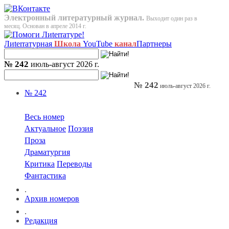
Электронный литературный журнал.
Выходит один раз в
месяц. Основан в апреле 2014 г.
Лиterraтурная
Школа
YouTube
канал
Партнеры
№ 242
июль-август 2026 г.
№ 242
июль-август 2026 г.
№ 242
Весь номер
Актуальное
Поэзия
Проза
Драматургия
Критика
Переводы
Фантастика
.
Архив номеров
.
Редакция