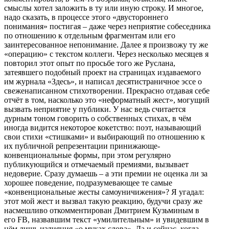
смыслы хотел заложить в ту или иную строку. И многое,
надо сказать, в процессе этого «двустороннего
понимания» постигая – даже через неприятие собеседника
по отношению к отдельным фрагментам или его
заинтересованное непонимание. Далее я произвожу ту же
«операцию» с текстом коллеги. Через несколько месяцев я
повторил этот опыт по просьбе того же Руслана,
затеявшего подобный проект на страницах издаваемого
им журнала «Здесь», и написал десятистраничное эссе о
свеженаписанном стихотворении. Прекрасно отдавая себе
отчёт в том, насколько это «неформатный жест», могущий
вызвать неприятие у публики. У нас ведь считается
дурным тоном говорить о собственных стихах, в чём
иногда видится некоторое кокетство: поэт, называющий
свои стихи «стишками» и выбирающий по отношению к
их публичной репрезентации принижающе-
конвенциональные формы, при этом регулярно
публикующийся и отмечаемый премиями, вызывает
недоверие. Сразу думаешь – а эти премии не оценка ли за
хорошее поведение, подразумевающее те самые
«конвенциональные жесты самоуничижения»? Я угадал:
этот мой жест и вызвал такую реакцию, будучи сразу же
насмешливо откомментирован Дмитрием Кузьминым в
его FB, назвавшим текст «умилительным» и увидевшим в
нём лишь излияния «о муках слова». Да и сейчас, когда