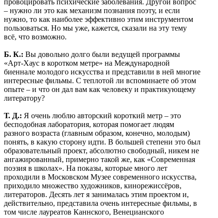
провоцировать психические заболевания. Другой вопрос
– нужно ли это как механизм познания поэту, и если
нужно, то как наиболее эффективно этим инструментом
пользоваться. Но мы уже, кажется, сказали на эту тему
всё, что возможно.
Б. К.:
Вы довольно долго были ведущей программы
«Арт-Хаус в коротком метре» на Международной
биеннале молодого искусства и представили в ней многие
интересные фильмы. С теплотой ли вспоминаете об этом
опыте – и что он дал вам как человеку и практикующему
литератору?
Т. Д.:
Я очень люблю авторский короткий метр – это
бесподобная лаборатория, которая помогает людям
разного возраста (главным образом, конечно, молодым)
понять, в какую сторону идти. В большей степени это был
образовательный проект, абсолютно свободный, никем не
ангажированный, примерно такой же, как «Современная
поэзия в школах». На показы, которые много лет
проходили в Московском Музее современного искусства,
приходило множество художников, кинорежиссёров,
литераторов. Десять лет я занималась этим проектом и,
действительно, представила очень интересные фильмы, в
том числе лауреатов Каннского, Венецианского