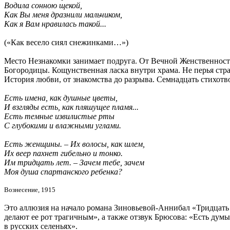
Водила сонною щекой,
Как Вы меня дразнили мальчиком,
Как я Вам нравилась такой...
(«Как весело сиял снежинками…»)
Место Незнакомки занимает подруга. От Вечной Женственности 
Богородицы. Кощунственная ласка внутри храма. Не перья страу
История любви, от знакомства до разрыва. Семнадцать стихотв
Есть имена, как душные цветы,
И взгляды есть, как пляшущее пламя...
Есть темные извилистые рты
С глубокими и влажными углами.
Есть женщины. – Их волосы, как шлем,
Их веер пахнет гибельно и тонко.
Им тридцать лет. – Зачем тебе, зачем
Моя душа спартанского ребенка?
Вознесение, 1915
Это аллюзия на начало романа Зиновьевой-Аннибал «Тридцать три
делают ее рот трагичным», а также отзвук Брюсова: «Есть дум
в русских селеньях».