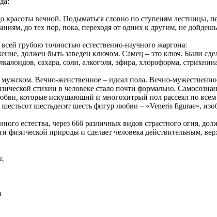
да:
до красоты вечной. Подыматься словно по ступеням лестницы, пер
аниям, до тех пор, пока, переходя от одних к другим, не дойде
о всей грубою точностью естественно-научного жаргона:
ижение, должен быть заведен ключом. Самец – это ключ. Были 
алоидов, сахара, соли, алкоголя, эфира, хлороформа, стрихнина
 мужском. Вечно-женственное – идеал пола. Вечно-мужественное 
изической стихии в человеке стало почти формально. Самосознан
юбви, которые искушающий и многохитрый пол рассеял по всем
 шестьсот шестьдесят шесть фигур любви – «Veneris figurae», и
иного естества, через 666 различных видов страстного огня, д
ити физической природы и сделает человека действительным, ве
а,
 –