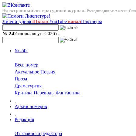
Электронный литературный журнал.
Выходит один раз в месяц. Осно
Лиterraтурная
Школа
YouTube
канал
Партнеры
№ 242
июль-август 2026 г.
№ 242
Весь номер
Актуальное
Поэзия
Проза
Драматургия
Критика
Переводы
Фантастика
.
Архив номеров
.
Редакция
От главного редактора