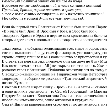
Развернули в длинном свитке от начала до конца.
В грозном ритме сладострастий, к чаше огненных познаний
Припадай, Браман, заране опаленным краем уст,
Чтоб с колес святых бесстрастий клик последних заклинаний
Мог собрать в единой длани все узлы горящих узд.
Если бы первый стих Евангелия от Иоанна был написан Пармен
«В начале был Эрос. И Эрос был у Бога, и Эрос был Бог».
Тождество Христа и Эроса в первые века христианства было та
который дает ключ к пониманию нисходящего и восходящего то
Такая эпоха – глобальная эмансипация всех видов и родов, за
смеси с цыганщиной и русским фольклором, уже олитературен
страны, откуда пришло к МЦ большинство ее пристрастий и ку
В стране, где первым секс-символом считали даже не Луку Му
Как поэт – тематически – МЦ не открыла ничего нового. Уже 
романом героя с банщиком. Публично отвозмущался по этому по
С воздушно-каменной башни на Таврической улице Петербурга 
запрещают – и сборник ее рассказов «Трагический зверинец». 
поэзии Кузмина.
Вячеслав Иванов издает книгу «Эрос» (1907), а затем «Cor ard
и одно из них в реальности – то Сергей Городецкий, то Марга
Портрет Блока кисти Константина Сомова – сияние тончайшего
любовной изысканности, равно античной и куртуазной.
Сергей Дягилев разворачивает свою могучую деятельность, и