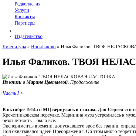
Редколлегия
Услуги
Контакты
Партнеры
.
Издательство
Лиterraтура
»
Нон-фикшн
» Илья Фаликов. ТВОЯ НЕЛАСКО
Илья Фаликов. ТВОЯ НЕЛ
Из книги о Марине Цветаевой.
Продолжение
Часть I >
В октябре 1914-го МЦ вернулась к стихам. Для Сергея это 
Кречетниковском переулке. Маринина муза устремилась к музе
безотчетность – было всё.
Эксперименты времени, допускавшего эрос без границ, оправды
Пол охватывался идеей Преображения. Об этом много теорети