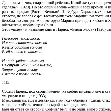
Девочка-мальчик, спартанской ребенок. Какой же тут пол – реч
сделала?» (1920). Но это общий вопль женщин всех времен, а 
разным городам (Ростов Великий, Петербург, Харьков), схватки 
страсти, не говоря о фантасмагорическом Маринином хотении п
безоблачно смотрит Аля, которую Марина приводит к Соне в Хл
обезьянкой, любимицей Сони.
Этот «шлем» и название книги Парнок «Вполголоса» (1926) сам
Разговоры вполголоса,
И с поспешностью пылкой
Кверху собраны волосы
Всей копною с затылка.
Из-под гребня тяжелого
Смотрит женщина в шлеме,
Запрокинувши голову
Вместе с косами всеми.
1953
София Парнок, под своим именем, хвалебно писала о нем в стат
умершую в нищете (1933).
Мандельштам, еще в девятнадцатом году обронив чудный стих «
много лет: «Есть женщины сырой земле родные».
Был ли ответ со стороны Софии? Был, и не один, много стихов