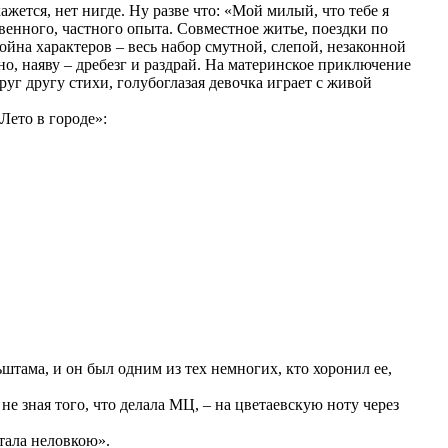
жется, нет нигде. Ну разве что: «Мой милый, что тебе я
венного, частного опыта. Совместное житье, поездки по
война характеров – весь набор смутной, слепой, незаконной
о, наяву – дребезг и раздрай. На материнское приключение
уг другу стихи, голубоглазая девочка играет с живой
Лето в городе»:
штама, и он был одним из тех немногих, кто хоронил ее,
е зная того, что делала МЦ, – на цветаевскую ноту через
тала неловкою».