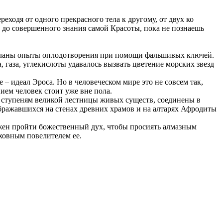
еходя от одного прекрасного тела к другому, от двух ко
шь до совершенного знания самой Красоты, пока не познаешь
сделаны опыты оплодотворения при помощи фальшивых ключей.
, газа, углекислоты удавалось вызвать цветение морских звезд
– идеал Эроса. Но в человеческом мире это не совсем так,
ием человек стоит уже вне пола.
 ступеням великой лестницы живых существ, соединены в
зображавшихся на стенах древних храмов и на алтарях Афродиты
олжен пройти божественный дух, чтобы просиять алмазным
рховным повелителем ее.