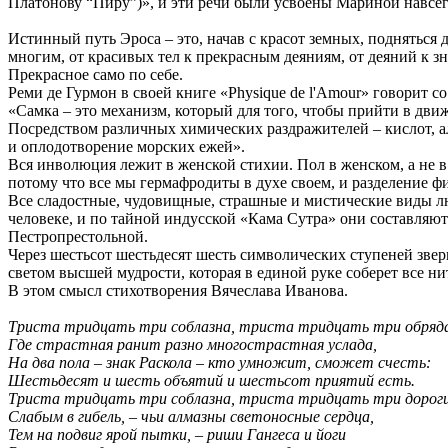
Платонову “Пиру”)», и эти речи были усвоены Мариной навсег
Истинный путь Эроса – это, начав с красот земных, подняться 
многим, от красивых тел к прекрасным деяниям, от деяний к зн
Прекрасное само по себе.
Реми де Гурмон в своей книге «Physique de l'Amour» говорит с
«Самка – это механизм, который для того, чтобы прийти в дв
Посредством различных химических раздражителей – кислот, алк
и оплодотворение морских ежей».
Вся инволюция лежит в женской стихии. Пол в женском, а не в
потому что все мы гермафродиты в духе своем, и разделение ф
Все сладостные, чудовищные, страшные и мистические виды л
человеке, и по тайной индусской «Кама Сутра» они составляют
Пестропрестольной.
Через шестьсот шестьдесят шесть символических ступеней звер
светом высшей мудрости, которая в единой руке соберет все н
В этом смысл стихотворения Вячеслава Иванова.
Триста тридцать три соблазна, триста тридцать три обряд
Где страстная ранит разно многострастная услада,
На два пола – знак Раскола – кто умножит, сможет счесть:
Шестьдесят и шесть объятий и шестьсот приятий есть.
Триста тридцать три соблазна, триста тридцать три дороги
Слабым в гибель, – чьи алмазны светоносные сердца,
Тем на подвиг ярой пытки, – риши Гангеса и йоги