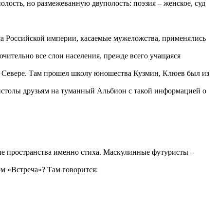
лость, но размежеванную двуполость: поэзия – женское, суд
екса Российской империи, касаемые мужеложства, применялись
ючительно все слои населения, прежде всего учащаяся
ом Севере. Там прошел школу юношества Кузмин, Клюев был из
пистолы друзьям на туманный Альбион с такой информацией о
вые пространства именно стиха. Маскулинные футуристы –
ом «Встреча»? Там говорится: