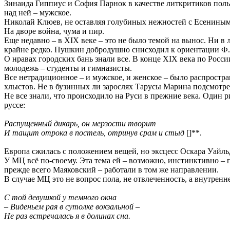
Зинаида Гиппиус и София Парнок в качестве литкритиков поль
над ней – мужское.
Николай Клюев, не оставляя голубиных нежностей с Есениным,
На дворе война, чума и пир.
Еще недавно – в XIX веке – это не было темой на вынос. Ни в 
крайне редко. Пушкин добродушно снисходил к ориентации Ф.
О нравах городских бань знали все. В конце XIX века по Росс
молодежь – студенты и гимназисты.
Все нетрадиционное – и мужское, и женское – было распростр
хлыстов. Не в бузинных ли зарослях Тарусы Марина подсмотре
Не все знали, что происходило на Руси в прежние века. Один 
руссе:
Распущенный дикарь, он мерзости творит
И тащит отрока в постель, отринув срам и стыд
[]**.
Европа сжилась с положением вещей, но эксцесс Оскара Уайльда
У МЦ всё по-своему. Эта тема ей – возможно, инстинктивно – 
прежде всего Маяковский – работали в том же направлении.
В случае МЦ это не вопрос пола, не отвлеченность, а внутрен
С той девушкой у темного окна
– Виденьем рая в сутолке вокзальной –
Не раз встречалась я в долинах сна.