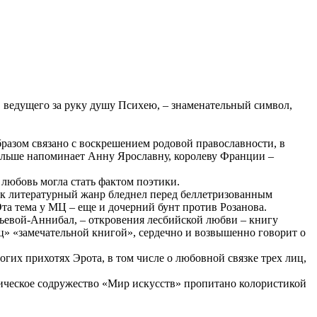
, ведущего за руку душу Психею, – знаменательный символ,
бразом связано с воскрешением родовой православности, в
ольше напоминает Анну Ярославну, королеву Франции –
 любовь могла стать фактом поэтики.
ак литературный жанр бледнел перед беллетризованным
та тема у МЦ – еще и дочерний бунт против Розанова.
ьевой-Аннибал, – откровения лесбийской любви – книгу
ц» «замечательной книгой», сердечно и возвышенно говорит о
огих прихотях Эрота, в том числе о любовной связке трех лиц,
ническое содружество «Мир искусств» пропитано колористикой