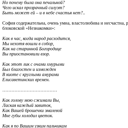
Но почему была она печальной?
Чего искал прозрачный силуэт?
Быть может ей – и в небе счастья нет?..
София содержательна, очень умна, властолюбива и несчастна,
блоковской «Незнакомки»:
Как в час, когда народ расходится,
Мы нехотя вошли в собор,
Как на старинной Богородице
Вы приостановили взор.
Как этот лик с очами хмурыми
Был благостен и изможден
В киоте с круглыми амурами
Елисаветинских времен.
………………………………
Как голову мою сжимали Вы,
Лаская каждый завиток,
Как Вашей брошечки эмалевой
Мне губы холодил цветок.
Как я по Вашим узким пальчикам