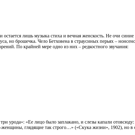
остается лишь музыка стиха и вечная женскость. Не очи синие 
са, но брошечка. Чело Бетховена в страусиных перьях – нонсенс
орений. По крайней мере одно из них – редкостного звучания:
 урода»: «Ее лицо было заплакано, и слезы капали отовсюду: из 
ы-женщины, глядящие так строго…» («Скука жизни», 1902), но в 