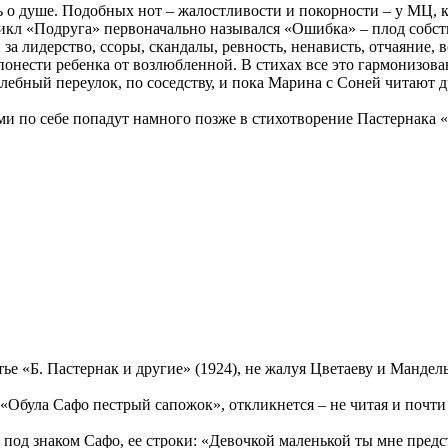
ь о душе. Подобных нот – жалостливости и покорности – у МЦ, ка
цикл «Подруга» первоначально назывался «Ошибка» – плод собст
за лидерство, ссоры, скандалы, ревность, ненависть, отчаяние, 
онести ребенка от возлюбленной. В стихах все это гармонизован
ебный переулок, по соседству, и пока Марина с Соней читают др
и по себе попадут намного позже в стихотворение Пастернака «
ье «Б. Пастернак и другие» (1924), не жалуя Цветаеву и Мандель
Обула Сафо пестрый сапожок», откликнется – не читая и почти н
, под знаком Сафо, ее строки: «Девочкой маленькой ты мне предс