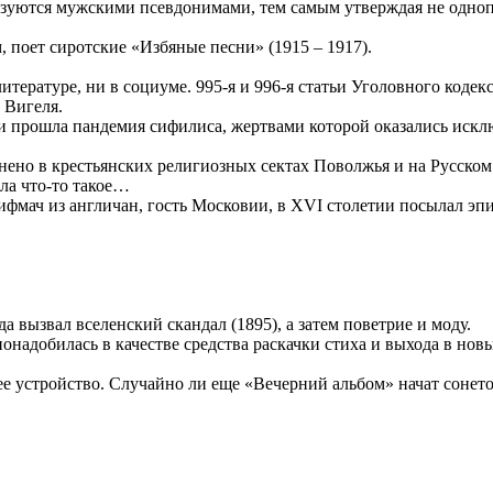
зуются мужскими псевдонимами, тем самым утверждая не однопо
 поет сиротские «Избяные песни» (1915 – 1917).
литературе, ни в социуме. 995-я и 996-я статьи Уголовного код
 Вигеля.
ии прошла пандемия сифилиса, жертвами которой оказались искл
анено в крестьянских религиозных сектах Поволжья и на Русск
ла что-то такое…
рифмач из англичан, гость Московии, в XVI столетии посылал э
 вызвал вселенский скандал (1895), а затем поветрие и моду.
понадобилась в качестве средства раскачки стиха и выхода в но
нее устройство. Случайно ли еще «Вечерний альбом» начат сонет