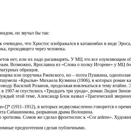
идом, он звучал бы так:
к очевидно, что Христос изображался в катакомбах в виде Эроса
ка, проходящего через человека.
претов нет, или их надо расшвырять. У МЦ это все изумляющим о
ным. Возможно, Ярославна из «Слова о полку Игореве» у МЦ б
льтурных образцов.
дищева или поручика Ржевского, но – поэта Пушкина, однополая
отшумели «Крылья» Михаила Кузмина (1906), в которых роман к
воду Василий Розанов, продолжая вовлекаться в тему втайне. Э
в 1907-м спустились «Тридцать три урода», роман Лидии Зинов
Чуждый этой теме, Александр Блок назвал «Трагический зверине
ens»[]* (1911–1912), в которых недвусмысленно говорится о премн
рита Сабашникова, разрывная драма Волошина.
 эротизма. Сомов же сделал фронтиспис к «Cor ardens». Худож
нтимные предпочтения сделав публичными.