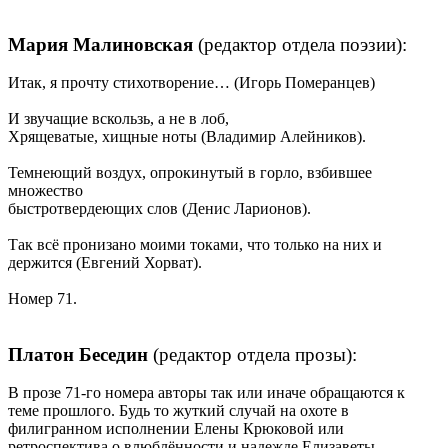
Мария Малиновская
(редактор отдела поэзии):
Итак, я прочту стихотворение… (Игорь Померанцев)
И звучащие вскользь, а не в лоб,
Хрящеватые, хищные ноты (Владимир Алейников).
Темнеющий воздух, опрокинутый в горло, взбившее
множество
быстротвердеющих слов (Денис Ларионов).
Так всё пронизано моими токами, что только на них и
держится (Евгений Хорват).
Номер 71.
Платон Беседин
(редактор отдела прозы):
В прозе 71-го номера авторы так или иначе обращаются к
теме прошлого. Будь то жуткий случай на охоте в
филигранном исполнении Елены Крюковой или
ретроспектива о влюблённости и надежде Елизаветы