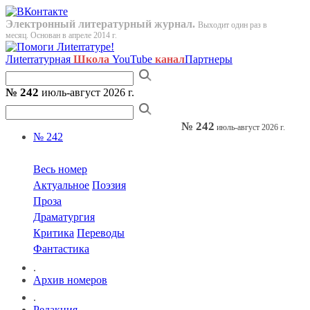
Электронный литературный журнал.
Выходит один раз в
месяц. Основан в апреле 2014 г.
Лиterraтурная
Школа
YouTube
канал
Партнеры
№ 242
июль-август 2026 г.
№ 242
июль-август 2026 г.
№ 242
Весь номер
Актуальное
Поэзия
Проза
Драматургия
Критика
Переводы
Фантастика
.
Архив номеров
.
Редакция