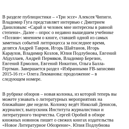
В разделе публицистики – «Три эссе» Алексея Чипиги.
Владимир Гуга представляет интервью с Дмитрием
Даниловым: «Сарай и человек мне интересны в равной
степени». Далее – опрос о недавно вышедшем учебнике
«Поэзия»: мнением о книге, ставшей одной из самых
заметных событий литпроцесса за последнее время,
делятся Андрей Тавров, Игорь Шайтанов, Игорь
Караулов, Владимир Козлов, Юлия Подлубнова, Евгений
Абдуллаев, Андрей Пермяков, Владимир Березин,
Евгений Ермолин, Евгений Никитин, Ольга Балла-
Гертман. Завершается раздел «Избранными FB-записями
2015-16 гг.» Олега Лекманова: продолжение – в
следующем номере.
В рубрике обзоров – новая колонка, из которой теперь вы
можете узнавать о литературных мероприятиях на
ближайшие две недели. Колонку ведёт Николай Денисов,
журналист, выпускник Института журналистики и
литературного творчества. Сергей Оробий в обзоре
книжных новинок пишет о свежих книгах издательства
«Новое Литературное Обозрение». Юлия Подлубнова