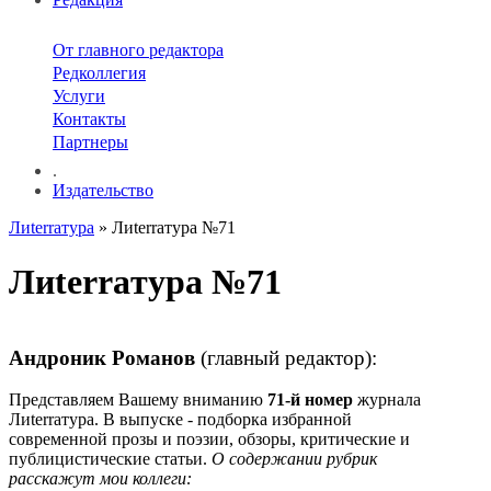
От главного редактора
Редколлегия
Услуги
Контакты
Партнеры
.
Издательство
Лиterraтура
» Лиterraтура №71
Лиterraтура №71
Андроник Романов
(главный редактор):
Представляем Вашему вниманию
71-й номер
журнала
Лиterraтура. В выпуске - подборка избранной
современной прозы и поэзии, обзоры, критические и
публицистические статьи.
О содержании рубрик
расскажут мои коллеги: