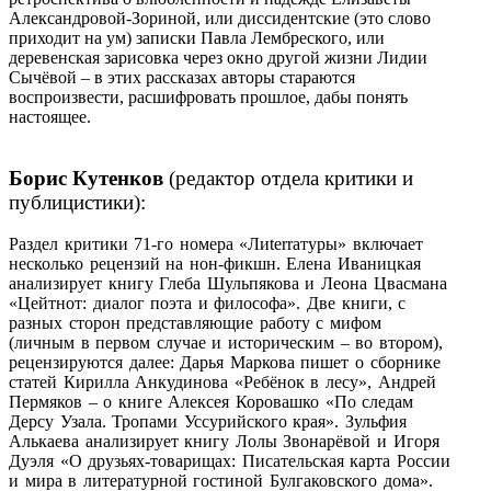
Александровой-Зориной, или диссидентские (это слово
приходит на ум) записки Павла Лембреского, или
деревенская зарисовка через окно другой жизни Лидии
Сычёвой – в этих рассказах авторы стараются
воспроизвести, расшифровать прошлое, дабы понять
настоящее.
Борис Кутенков
(редактор отдела критики и
публицистики):
Раздел критики 71-го номера «Ли
terra
туры» включает
несколько рецензий на нон-фикшн. Елена Иваницкая
анализирует книгу Глеба Шульпякова и Леона Цвасмана
«Цейтнот: диалог поэта и философа». Две книги, с
разных сторон представляющие работу с мифом
(личным в первом случае и историческим – во втором),
рецензируются далее: Дарья Маркова пишет о сборнике
статей Кирилла Анкудинова «Ребёнок в лесу», Андрей
Пермяков – о книге Алексея Коровашко «По следам
Дерсу Узала. Тропами Уссурийского края». Зульфия
Алькаева анализирует книгу Лолы Звонарёвой и Игоря
Дуэля «О друзьях-товарищах: Писательская карта России
и мира в литературной гостиной Булгаковского дома».