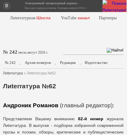
Электронный литературный журнал.
Выходит один раз в месяц. Основан в апреле 2014 г.
Школа
канал
Лиterraтурная
YouTube
Партнеры
№ 242
июль-август 2026 г.
№ 242
Архив номеров
Редакция
Издательство
.
.
.
Лиterraтура
» Лиterraтура №62
Лиterraтура №62
Андроник Романов
(главный редактор):
Представляем Вашему вниманию
62-й номер
журнала
Лиterraтура. В выпуске - подборка избранной современной
прозы и поэзии, обзоры, критические и публицистические