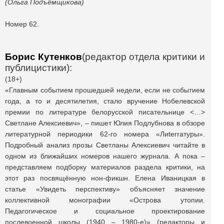
(Ольга Подъёмщикова)
Номер 62.
Борис Кутенков
(редактор отдела критики и
публицистики):
(18+)
«Главным событием прошедшей недели, если не событием
года, а то и десятилетия, стало вручение Нобелевской
премии по литературе белорусской писательнице <…>
Светлане Алексиевич», – пишет Юлия Подлубнова в обзоре
литературной периодики 62-го номера «Лиterraтуры».
Подробный анализ прозы Светланы Алексиевич читайте в
одном из ближайших номеров нашего журнала. А пока –
представляем подборку материалов раздела критики, на
этот раз посвящённую нон-фикшн. Елена Иваницкая в
статье «Увидеть перспективу» объясняет значение
коллективной монографии «Острова утопии.
Педагогическое и социальное проектирование
послевоенной школы (1940 – 1980-е)» (редакторы и