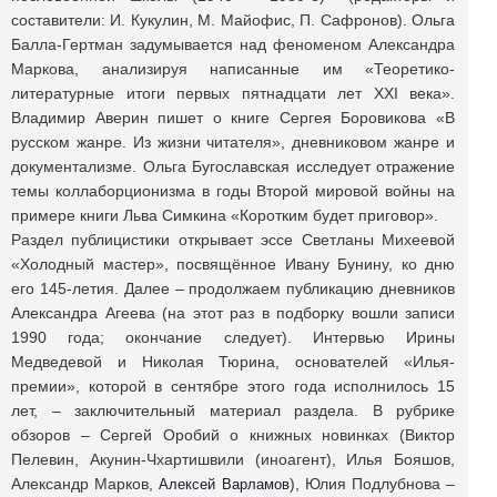
составители: И. Кукулин, М. Майофис, П. Сафронов). Ольга
Балла-Гертман задумывается над феноменом Александра
Маркова, анализируя написанные им «Теоретико-
литературные итоги первых пятнадцати лет XXI века».
Владимир Аверин пишет о книге Сергея Боровикова «В
русском жанре. Из жизни читателя», дневниковом жанре и
документализме. Ольга Бугославская исследует отражение
темы коллаборционизма в годы Второй мировой войны на
примере книги Льва Симкина «Коротким будет приговор».
Раздел публицистики открывает эссе Светланы Михеевой
«Холодный мастер», посвящённое Ивану Бунину, ко дню
его 145-летия. Далее – продолжаем публикацию дневников
Александра Агеева (на этот раз в подборку вошли записи
1990 года; окончание следует). Интервью Ирины
Медведевой и Николая Тюрина, основателей «Илья-
премии», которой в сентябре этого года исполнилось 15
лет, – заключительный материал раздела. В рубрике
обзоров – Сергей Оробий о книжных новинках (Виктор
Пелевин, Акунин-Чхартишвили (иноагент), Илья Бояшов,
Александр Марков,
), Юлия Подлубнова –
Алексей Варламов