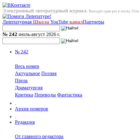
Электронный литературный журнал.
Выходит один раз в месяц. Осно
Лиterraтурная
Школа
YouTube
канал
Партнеры
№ 242
июль-август 2026 г.
№ 242
Весь номер
Актуальное
Поэзия
Проза
Драматургия
Критика
Переводы
Фантастика
.
Архив номеров
.
Редакция
От главного редактора